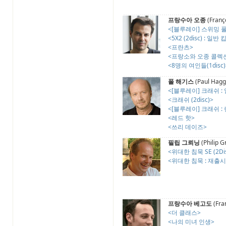
프랑수아 오종
(Franç
<[블루레이] 스위밍 풀
<5X2 (2disc) : 일
<프란츠>
<프랑소와 오종 콜렉션 
<8명의 여인들(1disc)
폴 해기스
(Paul Hagg
<[블루레이] 크래쉬 :
<크래쉬 (2disc)>
<[블루레이] 크래쉬 : 
<레드 핫>
<쓰리 데이즈>
필립 그뢰닝
(Philip G
<위대한 침묵 SE (2Dis
<위대한 침묵 : 재출시 (
프랑수아 베고도
(Fra
<더 클래스>
<나의 미녀 인생>