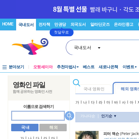
HOME
전자책
만권당
외국도서
알라딘굿즈
온라인중고
국내도서
첫달무료
국내도서
분야보기
오뒷세이아
추천마법사
베스트
새로나온책
이벤트
영화인 파일
국내 영화인
해외 영화
함께 공유하는 영화인 사전
가
l
나
l
다
l
라
l
마
l
바
l
사
l
아
l
이름으로 검색하기
가나다순
|
인기순 ▼
국 내
해 외
피터 잭슨
(Peter Jack
가
l
나
l
다
l
라
l
마
l