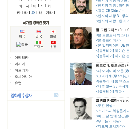
<반지의 제왕 확장판 
<반지의 제왕 : 확장판 
바
l
사
l
아
l
자
l
차
l
<킹콩 CE (2disc)>
카
l
타
l
파
l
하
l
기타
l
<반지의 제왕 3 - 왕
<반지의 제왕 - 왕의 귀환
폴 그린그래스
(Paul 
<본 트릴로지 박스세트 
<본 슈프리머시>
<본 얼티메이텀 UE 틴케
<[블루레이] 제이슨 본 
<[블루레이] 제이슨 본 
아메리카
아시아
페드로 알모도바르
(P
아프리카
<내 어머니의 모든 것
<그녀에게 (무삭제판)
오세아니아
<[블루레이] 룸 넥스
유럽
<나쁜 교육 SE 무삭
<[블루레이] 귀향>
프랭크 카프라
(Frank
<멋진 인생>
<스미스씨 워싱톤가다
<어느 날 밤에 생긴일
<우리들의 낙원>
<디드씨 도시가다>