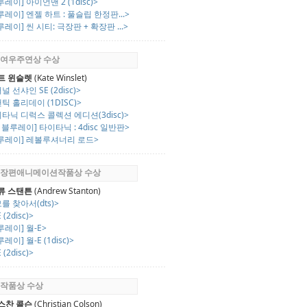
루레이] 아이언맨 2 (1disc)>
루레이] 엔젤 하트 : 풀슬립 한정판...>
루레이] 씬 시티: 극장판 + 확장판 ...>
회 여우주연상 수상
트 윈슬렛
(Kate Winslet)
널 선샤인 SE (2disc)>
틱 홀리데이 (1DISC)>
타닉 디럭스 콜렉션 에디션(3disc)>
D 블루레이] 타이타닉 : 4disc 일반판>
블루레이] 레볼루셔너리 로드>
2회 장편애니메이션작품상 수상
류 스탠튼
(Andrew Stanton)
를 찾아서(dts)>
 (2disc)>
루레이] 월-E>
레이] 월-E (1disc)>
 (2disc)>
회 작품상 수상
스찬 콜슨
(Christian Colson)