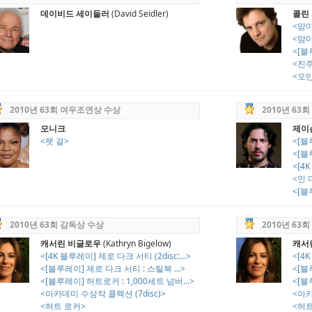
데이비드 세이들러
(David Seidler)
콜린
<맘마
<맘마
<[블
<진
<오만과
2010년 63회 여우조연상 수상
2010년 63
모니크
제이
<팻 걸>
<[
<[블
<[4
<인 
<[블
2010년 63회 감독상 수상
2010년 63
캐서린 비글로우
(Kathryn Bigelow)
캐서
<[4K 블루레이] 제로 다크 서티 (2disc:...>
<[4K
<[블루레이] 제로 다크 서티 : 스틸북 ...>
<[블
<[블루레이] 허트로커 : 1,000세트 넘버...>
<[블
<아카데미 수상작 콜렉션 (7disc)>
<아카
<허트 로커>
<허트