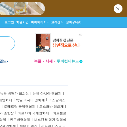
로그인
회원가입
마이페이지
고객센터
장바구니
(0)
펀드
북플
서재
투비컨티뉴드
창작플랫폼
투비컨티뉴드
뉴욕 비평가 협회상
l
뉴욕 아시아 영화제
l
제영화제
l
독일 아시아 영화제
l
라스팔마스
제
l
로테르담 국제영화제
l
모스크바 영화제
l
가 조합상
l
바르샤바 국제영화제
l
바르셀로
화제
l
벤쿠버영화제
l
보스턴 비평가 협회상
 국제영화제
l
새턴 어워즈
l
샌프란시스코 국