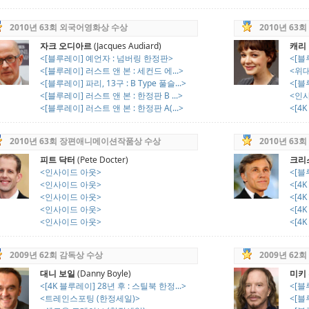
2010년 63회 외국어영화상 수상
2010년 63
자크 오디아르
(Jacques Audiard)
캐리
<[블루레이] 예언자 : 넘버링 한정판>
<[블
<[블루레이] 러스트 앤 본 : 세컨드 에...>
<위
<[블루레이] 파리, 13구 : B Type 풀슬...>
<[블
<[블루레이] 러스트 앤 본 : 한정판 B ...>
<인사
<[블루레이] 러스트 앤 본 : 한정판 A(...>
<[4
2010년 63회 장편애니메이션작품상 수상
2010년 63
피트 닥터
(Pete Docter)
크리
<인사이드 아웃>
<[블
<인사이드 아웃>
<[4
<인사이드 아웃>
<[4
<인사이드 아웃>
<[4
<인사이드 아웃>
<[4
2009년 62회 감독상 수상
2009년 62
대니 보일
(Danny Boyle)
미키
<[4K 블루레이] 28년 후 : 스틸북 한정...>
<[블
<트레인스포팅 (한정세일)>
<[블