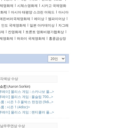
국제영화제
l
시체스영화제
l
시카고 국제영화
영화제
l
아시아 태평양 스크린 어워드
l
아시아
에든버러국제영화제
l
에미상
l
엠파이어상
l
인도 국제영화제
l
일본 아카데미상
l
자그레
화제
l
칸영화제
l
토론토 영화비평가협회상
l
국제영화제
l
하와이 국제영화제
l
홍콩금상장
회 각색상 수상
 소킨
(Aaron Sorkin)
루레이] 몰리스 게임 : 스카나보 풀...>
루레이] 몰리스 게임 : 풀슬립 700...>
룸 : 시즌 1-3 풀박스 한정판 (9di...>
 : 시즌 1 (4disc)>
루레이] 몰리스 게임 : 렌티큘러 풀...>
회 남우주연상 수상