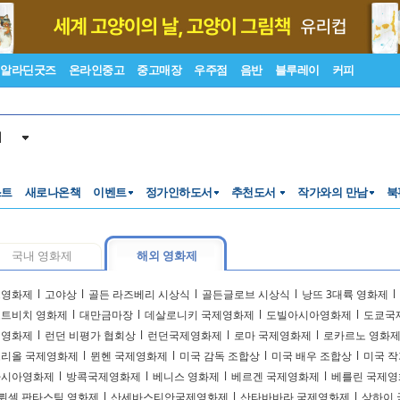
알라딘굿즈
온라인중고
중고매장
우주점
음반
블루레이
커피
서
스트
새로나온책
이벤트
정가인하도서
추천도서
작가와의 만남
북
국내 영화제
해외 영화제
트영화제
l
고야상
l
골든 라즈베리 시상식
l
골든글로브 시상식
l
낭뜨 3대륙 영화제
l
트비치 영화제
l
대만금마장
l
데살로니키 국제영화제
l
도빌아시아영화제
l
도쿄국
제영화제
l
런던 비평가 협회상
l
런던국제영화제
l
로마 국제영화제
l
로카르노 영화
리올 국제영화제
l
뮌헨 국제영화제
l
미국 감독 조합상
l
미국 배우 조합상
l
미국 작
아시아영화제
l
방콕국제영화제
l
베니스 영화제
l
베르겐 국제영화제
l
베를린 국제영
뤼셀 판타스틱 영화제
l
산세바스티안국제영화제
l
산타바바라 국제영화제
l
상하이