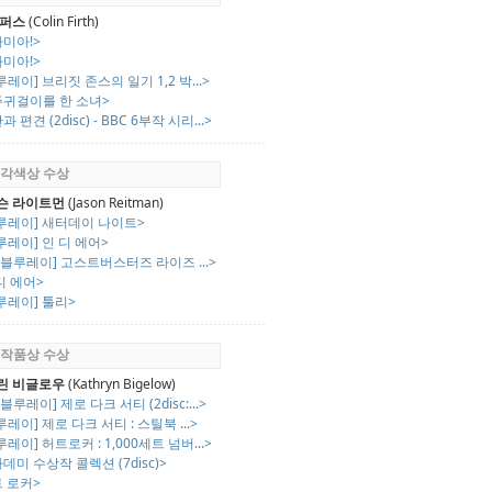
 퍼스
(Colin Firth)
미아!>
미아!>
루레이] 브리짓 존스의 일기 1,2 박...>
주귀걸이를 한 소녀>
 편견 (2disc) - BBC 6부작 시리...>
회 각색상 수상
슨 라이트먼
(Jason Reitman)
블루레이] 새터데이 나이트>
루레이] 인 디 에어>
K 블루레이] 고스트버스터즈 라이즈 ...>
디 에어>
루레이] 툴리>
회 작품상 수상
린 비글로우
(Kathryn Bigelow)
 블루레이] 제로 다크 서티 (2disc:...>
루레이] 제로 다크 서티 : 스틸북 ...>
루레이] 허트로커 : 1,000세트 넘버...>
데미 수상작 콜렉션 (7disc)>
 로커>