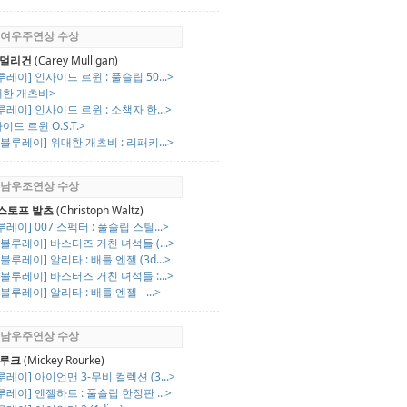
회 여우주연상 수상
 멀리건
(Carey Mulligan)
루레이] 인사이드 르윈 : 풀슬립 50...>
대한 개츠비>
루레이] 인사이드 르윈 : 소책자 한...>
이드 르윈 O.S.T.>
K 블루레이] 위대한 개츠비 : 리패키...>
회 남우조연상 수상
스토프 발츠
(Christoph Waltz)
루레이] 007 스펙터 : 풀슬립 스틸...>
K 블루레이] 바스터즈 거친 녀석들 (...>
K 블루레이] 알리타 : 배틀 엔젤 (3d...>
K 블루레이] 바스터즈 거친 녀석들 :...>
K 블루레이] 알리타 : 배틀 엔젤 - ...>
회 남우주연상 수상
 루크
(Mickey Rourke)
루레이] 아이언맨 3-무비 컬렉션 (3...>
루레이] 엔젤하트 : 풀슬립 한정판 ...>