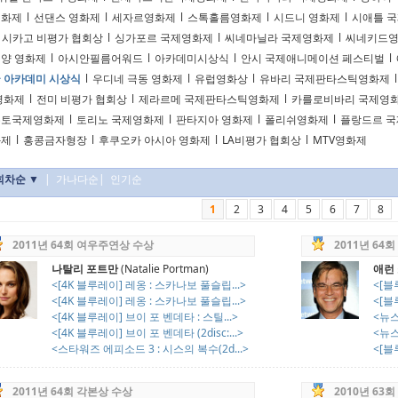
영화제
l
선댄스 영화제
l
세자르영화제
l
스톡홀름영화제
l
시드니 영화제
l
시애틀 
시카고 비평가 협회상
l
싱가포르 국제영화제
l
씨네마닐라 국제영화제
l
씨네키드
양 영화제
l
아시안필름어워드
l
아카데미시상식
l
안시 국제애니메이션 페스티벌
l
 아카데미 시상식
l
우디네 극동 영화제
l
유럽영화상
l
유바리 국제판타스틱영화제
l
영화제
l
전미 비평가 협회상
l
제라르메 국제판타스틱영화제
l
카를로비바리 국제영
론토국제영화제
l
토리노 국제영화제
l
판타지아 영화제
l
폴리쉬영화제
l
플랑드르 
화제
l
홍콩금자형장
l
후쿠오카 아시아 영화제
l
LA비평가 협회상
l
MTV영화제
회차순 ▼
|
가나다순
|
인기순
1
2
3
4
5
6
7
8
2011년 64회 여우주연상 수상
2011년 64
나탈리 포트만
(Natalie Portman)
애런
<[4K 블루레이] 레옹 : 스카나보 풀슬립...>
<[블
<[4K 블루레이] 레옹 : 스카나보 풀슬립...>
<[블
<[4K 블루레이] 브이 포 벤데타 : 스틸...>
<뉴스
<[4K 블루레이] 브이 포 벤데타 (2disc:...>
<뉴스룸
<스타워즈 에피소드 3 : 시스의 복수(2d...>
<[블
2011년 64회 각본상 수상
2010년 63