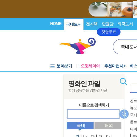
HOME
전자책
만권당
외국도서
국내도서
첫달무료
국내도
분야보기
오뒷세이아
추천마법사
베
영화인 파일
함께 공유하는 영화인 사전
겐
이름으로 검색하기
뉴포
국
몬트
국 내
해 외
나
l
브
가
l
나
l
다
l
라
l
마
l