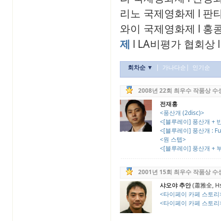
리노 국제영화제
l
판
와이 국제영화제
l
홍
제
l
LA비평가 협회상
l
회차순 ▼
|
가나다순
|
인기순
2008년 22회 최우수 작품상 수
전재홍
<풍산개 (2disc)>
<[블루레이] 풍산개 + 반창
<[블루레이] 풍산개 : Ful
<원 스텝>
<[블루레이] 풍산개 + 부러
2001년 15회 최우수 작품상 수
샤오야 추안
(蕭雅全, Hsi
<타이페이 카페 스토리
<타이페이 카페 스토리