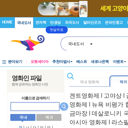
HOME
전자책
만권당
외국도서
알라딘굿즈
온라인중고
국내도서
첫달무료
국내도서
분야보기
오뒷세이아
추천마법사
베스트
새로나온책
이벤트
영화인 파일
국내 영화제
해외
함께 공유하는 영화인 사전
겐트영화제
l
고야상
l
이름으로 검색하기
영화제
l
뉴욕 비평가 
금마장
l
데살로니키 
국 내
해 외
아시아 영화제
l
라스
가
l
나
l
다
l
라
l
마
l