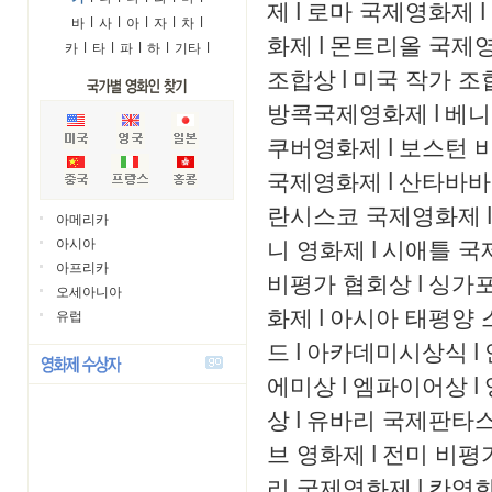
제
l
로마 국제영화제
l
바
l
사
l
아
l
자
l
차
l
화제
l
몬트리올 국제
카
l
타
l
파
l
하
l
기타
l
조합상
l
미국 작가 조
방콕국제영화제
l
베니
쿠버영화제
l
보스턴 
국제영화제
l
산타바바
란시스코 국제영화제
l
아메리카
니 영화제
l
시애틀 국
아시아
아프리카
비평가 협회상
l
싱가
오세아니아
화제
l
아시아 태평양 
유럽
드
l
아카데미시상식
l
에미상
l
엠파이어상
l
상
l
유바리 국제판타
브 영화제
l
전미 비평
리 국제영화제
l
칸영