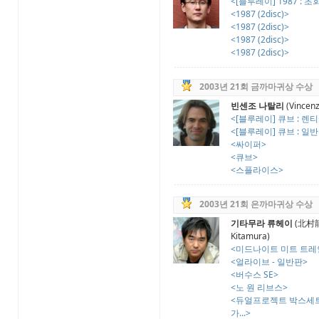
<[블루레이] 1987 : 초회
<1987 (2disc)>
<1987 (2disc)>
<1987 (2disc)>
<1987 (2disc)>
2003년 21회 금까마귀상 수상
빈센조 나탈리
(Vincenz
<[블루레이] 큐브 : 렌
<[블루레이] 큐브 : 일
<싸이퍼>
<큐브>
<스플라이스>
2003년 21회 은까마귀상 수상
기타무라 류헤이
(北村龍
Kitamura)
<미드나이트 미트 트레인(
<얼라이브 - 일반판>
<버수스 SE>
<노 원 리브스>
<듀얼프로젝트 박스세트(
가...>