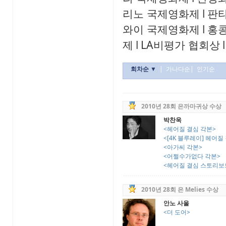
리노 국제영화제
l
판
와이 국제영화제
l
홍
제
l
LA비평가 협회상
l
회차순 ▼
|
가나다순
|
인기순
2010년 28회 은까마귀상 수상
박찬욱
<헤어질 결심 각본>
<[4K 블루레이] 헤어질 결
<아가씨 각본>
<어쩔수가없다 각본>
<헤어질 결심 스토리보
2010년 28회 은 Melies 수상
안노 사울
<더 도어>