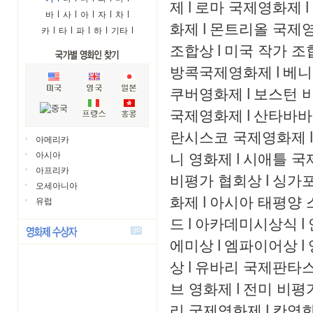
제
l
로마 국제영화제
l
바
l
사
l
아
l
자
l
차
l
화제
l
몬트리올 국제
카
l
타
l
파
l
하
l
기타
l
조합상
l
미국 작가 조
방콕국제영화제
l
베니
쿠버영화제
l
보스턴 
국제영화제
l
산타바바
란시스코 국제영화제
l
아메리카
니 영화제
l
시애틀 국
아시아
아프리카
비평가 협회상
l
싱가
오세아니아
화제
l
아시아 태평양 
유럽
드
l
아카데미시상식
l
에미상
l
엠파이어상
l
상
l
유바리 국제판타
브 영화제
l
전미 비평
리 국제영화제
l
칸영