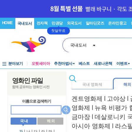
HOME
전자책
만권당
외국도서
알라딘굿즈
온라인중고
국내도서
첫달무료
국내도서
분야보기
오뒷세이아
추천마법사
베스트
새로나온책
이벤트
영화인 파일
국내 영화제
해외
함께 공유하는 영화인 사전
겐트영화제
l
고야상
l
이름으로 검색하기
영화제
l
뉴욕 비평가 
금마장
l
데살로니키 
국 내
해 외
아시아 영화제
l
라스
가
l
나
l
다
l
라
l
마
l