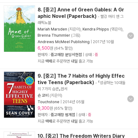
8. [중고] Anne of Green Gables: A Gr
aphic Novel (Paperback)
- 빨강 머리 앤 그
래픽노블
Mariah Marsden
(지은이),
Kendra Phipps
(엮은이),
Brenna Thummler
(그림)
Andrews McMeel Publishing
|
2017년 10월
6,500
원 (64% 할인)
판매자 :
중고매장 분당서현점
| 상태 :
중
지금
택배
로 주문하면
내일
출고 가능
9. [중고] The 7 Habits of Highly Effec
tive Teens (Paperback)
- 『성공하는 10대들
의 7가지 습관』원서
숀 코비
(지은이)
Touchstone
|
2014년 05월
9,300
원 (65% 할인)
판매자 :
중고매장 범계점
| 상태 :
중
지금
택배
로 주문하면
내일
출고 가능
10. [중고] The Freedom Writers Diary