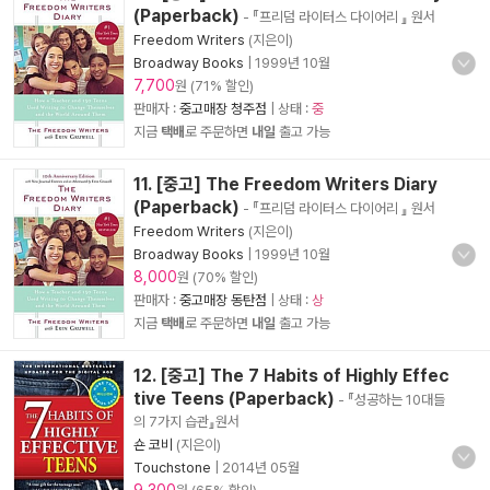
(Paperback)
- 『프리덤 라이터스 다이어리 』 원서
Freedom Writers
(지은이)
Broadway Books
|
1999년 10월
7,700
원 (71% 할인)
판매자 :
중고매장 청주점
| 상태 :
중
지금
택배
로 주문하면
내일
출고 가능
11. [중고] The Freedom Writers Diary
(Paperback)
- 『프리덤 라이터스 다이어리 』 원서
Freedom Writers
(지은이)
Broadway Books
|
1999년 10월
8,000
원 (70% 할인)
판매자 :
중고매장 동탄점
| 상태 :
상
지금
택배
로 주문하면
내일
출고 가능
12. [중고] The 7 Habits of Highly Effec
tive Teens (Paperback)
- 『성공하는 10대들
의 7가지 습관』원서
숀 코비
(지은이)
Touchstone
|
2014년 05월