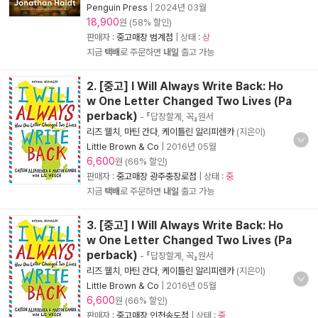
Penguin Press
|
2024년 03월
18,900
원 (58% 할인)
판매자 :
중고매장 범계점
| 상태 :
상
지금
택배
로 주문하면
내일
출고 가능
2. [중고] I Will Always Write Back: Ho
w One Letter Changed Two Lives (Pa
perback)
- 『답장할게, 꼭』원서
리즈 웰치
,
마틴 간다
,
케이틀린 알리피렌카
(지은이)
Little Brown & Co
|
2016년 05월
6,600
원 (66% 할인)
판매자 :
중고매장 광주충장로점
| 상태 :
중
지금
택배
로 주문하면
내일
출고 가능
3. [중고] I Will Always Write Back: Ho
w One Letter Changed Two Lives (Pa
perback)
- 『답장할게, 꼭』원서
리즈 웰치
,
마틴 간다
,
케이틀린 알리피렌카
(지은이)
Little Brown & Co
|
2016년 05월
6,600
원 (66% 할인)
판매자 :
중고매장 인천송도점
| 상태 :
중