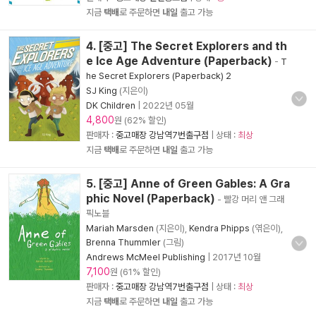
지금
택배
로 주문하면
내일
출고 가능
4. [중고] The Secret Explorers and th
e Ice Age Adventure (Paperback)
-
T
he Secret Explorers (Paperback) 2
SJ King
(지은이)
DK Children
|
2022년 05월
4,800
원 (62% 할인)
판매자 :
중고매장 강남역7번출구점
| 상태 :
최상
지금
택배
로 주문하면
내일
출고 가능
5. [중고] Anne of Green Gables: A Gra
phic Novel (Paperback)
- 빨강 머리 앤 그래
픽노블
Mariah Marsden
(지은이),
Kendra Phipps
(엮은이),
Brenna Thummler
(그림)
Andrews McMeel Publishing
|
2017년 10월
7,100
원 (61% 할인)
판매자 :
중고매장 강남역7번출구점
| 상태 :
최상
지금
택배
로 주문하면
내일
출고 가능