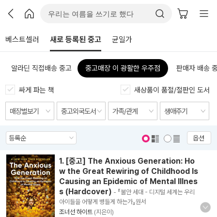
베스트셀러
새로 등록된 중고
균일가
알라딘 직접배송 중고
중고매장 이 광활한 우주점
판매자 배송 
싸게 파는 책
새상품이 품절/절판인 도서
옵션
표지 보기
표지 안보기
1. [중고] The Anxious Generation: Ho
w the Great Rewiring of Childhood Is
Causing an Epidemic of Mental Illnes
s (Hardcover)
- 『불안 세대 - 디지털 세계는 우리
아이들을 어떻게 병들게 하는가』원서
조너선 하이트
(지은이)