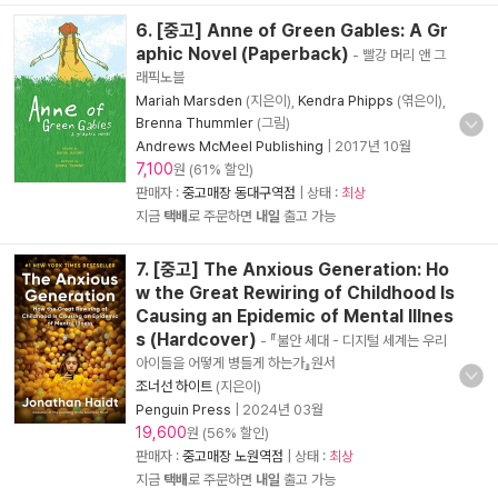
6. [중고] Anne of Green Gables: A Gr
aphic Novel (Paperback)
- 빨강 머리 앤 그
래픽노블
Mariah Marsden
(지은이),
Kendra Phipps
(엮은이),
Brenna Thummler
(그림)
Andrews McMeel Publishing
|
2017년 10월
7,100
원 (61% 할인)
판매자 :
중고매장 동대구역점
| 상태 :
최상
지금
택배
로 주문하면
내일
출고 가능
7. [중고] The Anxious Generation: Ho
w the Great Rewiring of Childhood Is
Causing an Epidemic of Mental Illnes
s (Hardcover)
- 『불안 세대 - 디지털 세계는 우리
아이들을 어떻게 병들게 하는가』원서
조너선 하이트
(지은이)
Penguin Press
|
2024년 03월
19,600
원 (56% 할인)
판매자 :
중고매장 노원역점
| 상태 :
최상
지금
택배
로 주문하면
내일
출고 가능