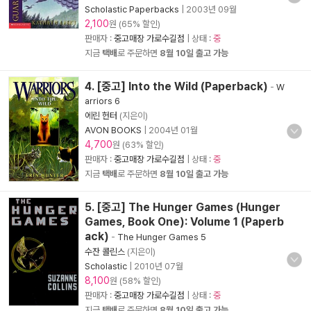
Scholastic Paperbacks
|
2003년 09월
2,100
원 (65% 할인)
판매자 :
중고매장 가로수길점
| 상태 :
중
지금
택배
로 주문하면
8월 10일 출고 가능
4. [중고] Into the Wild (Paperback)
-
W
arriors 6
에린 헌터
(지은이)
AVON BOOKS
|
2004년 01월
4,700
원 (63% 할인)
판매자 :
중고매장 가로수길점
| 상태 :
중
지금
택배
로 주문하면
8월 10일 출고 가능
5. [중고] The Hunger Games (Hunger
Games, Book One): Volume 1 (Paperb
ack)
-
The Hunger Games 5
수잔 콜린스
(지은이)
Scholastic
|
2010년 07월
8,100
원 (58% 할인)
판매자 :
중고매장 가로수길점
| 상태 :
중
지금
택배
로 주문하면
8월 10일 출고 가능