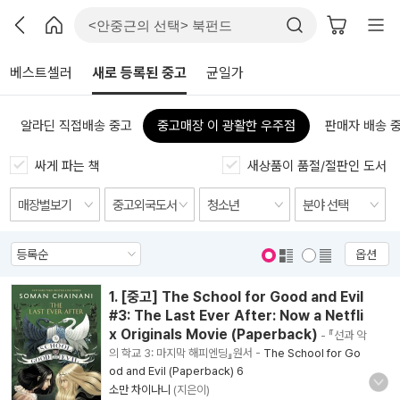
베스트셀러
새로 등록된 중고
균일가
알라딘 직접배송 중고
중고매장 이 광활한 우주점
판매자 배송 
싸게 파는 책
새상품이 품절/절판인 도서
옵션
표지 보기
표지 안보기
1. [중고] The School for Good and Evil
#3: The Last Ever After: Now a Netfli
x Originals Movie (Paperback)
- 『선과 악
의 학교 3: 마지막 해피엔딩』원서
-
The School for Go
od and Evil (Paperback) 6
소만 차이나니
(지은이)