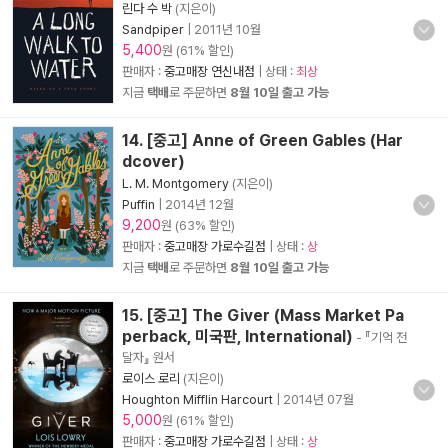
린다 수 박
(지은이)
Sandpiper
|
2011년 10월
5,400
원 (61% 할인)
판매자 :
중고매장 연신내점
| 상태 :
최상
지금
택배
로 주문하면
8월 10일 출고 가능
14. [중고] Anne of Green Gables (Har
dcover)
L. M. Montgomery
(지은이)
Puffin
|
2014년 12월
9,200
원 (63% 할인)
판매자 :
중고매장 가로수길점
| 상태 :
상
지금
택배
로 주문하면
8월 10일 출고 가능
15. [중고] The Giver (Mass Market Pa
perback, 미국판, International)
- 『기억 전
달자』 원서
로이스 로리
(지은이)
Houghton Mifflin Harcourt
|
2014년 07월
5,000
원 (61% 할인)
판매자 :
중고매장 가로수길점
| 상태 :
상