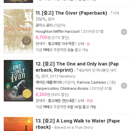
11. [중고] The Giver (Paperback)
- 『기억
전달자』 원서
로이스 로리
(지은이)
Houghton Mifflin Harcourt
|
2014년 07월
6,700
원 (57% 할인)
판매자 :
중고매장 이수역점
| 상태 :
상
지금
택배
로 주문하면
오늘
출고 가능
12. [중고] The One and Only Ivan (Pap
erback, Reprint)
- 『세상에서 단 하나뿐인 아이
반』 원서, 2013 Newbery
캐서린 애플게이트
(지은이),
Patricia Castelao
(그림)
Harpercollins Childrens Books
|
2015년 01월
6,200
원 (59% 할인)
판매자 :
중고매장 연신내점
| 상태 :
최상
지금
택배
로 주문하면
8월 10일 출고 가능
13. [중고] A Long Walk to Water (Pape
rback)
- Based on a True Story