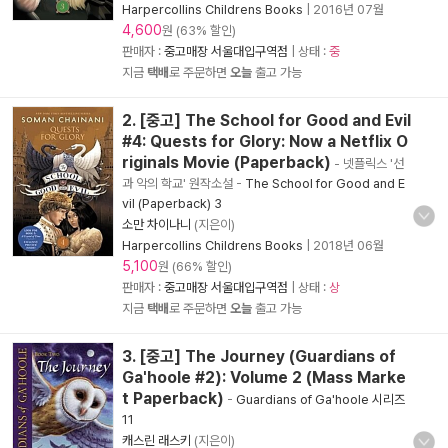
Harpercollins Childrens Books
|
2016년 07월
4,600
원 (63% 할인)
판매자 :
중고매장 서울대입구역점
| 상태 :
중
지금
택배
로 주문하면
오늘
출고 가능
2. [중고] The School for Good and Evil
#4: Quests for Glory: Now a Netflix O
riginals Movie (Paperback)
- 넷플릭스 '선
과 악의 학교' 원작소설
-
The School for Good and E
vil (Paperback) 3
소만 차이나니
(지은이)
Harpercollins Childrens Books
|
2018년 06월
5,100
원 (66% 할인)
판매자 :
중고매장 서울대입구역점
| 상태 :
상
지금
택배
로 주문하면
오늘
출고 가능
3. [중고] The Journey (Guardians of
Ga'hoole #2): Volume 2 (Mass Marke
t Paperback)
-
Guardians of Ga'hoole 시리즈
11
캐스린 래스키
(지은이)