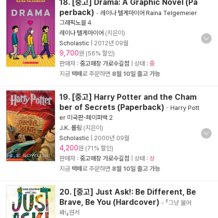
18. [중고] Drama: A Graphic Novel (Pa
perback)
-
레이나 텔게마이어 Raina Telgemeier
그래픽노블 4
레이나 텔게마이어
(지은이)
Scholastic
|
2012년 09월
9,700
원 (56% 할인)
판매자 :
중고매장 가로수길점
| 상태 :
중
지금
택배
로 주문하면
8월 10일 출고 가능
19. [중고] Harry Potter and the Cham
ber of Secrets (Paperback)
-
Harry Pott
er 미국판-페이퍼백 2
J.K. 롤링
(지은이)
Scholastic
|
2000년 09월
4,200
원 (71% 할인)
판매자 :
중고매장 가로수길점
| 상태 :
상
지금
택배
로 주문하면
8월 10일 출고 가능
20. [중고] Just Ask!: Be Different, Be
Brave, Be You (Hardcover)
- 『그냥 물어
봐!』원서