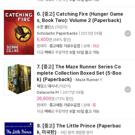
6. [중고] Catching Fire (Hunger Game
s, Book Two): Volume 2 (Paperback)
수잔 콜린스
(지은이)
Scholastic Paperbacks
|
2013년 06월
6,600
원 (68% 할인)
판매자 :
중고매장 가로수길점
| 상태 :
최상
지금
택배
로 주문하면
8월 10일 출고 가능
7. [중고] The Maze Runner Series Co
mplete Collection Boxed Set (5-Boo
k) (Paperback)
-
Maze Runner 1
제임스 대시너
(지은이)
Delacorte Pr
|
2017년 08월
26,600
원 (73% 할인)
판매자 :
중고매장 가로수길점
| 상태 :
중
지금
택배
로 주문하면
8월 10일 출고 가능
8. [중고] The Little Prince (Paperbac
k, 미국판)
- 어린 왕자 영문판 원서