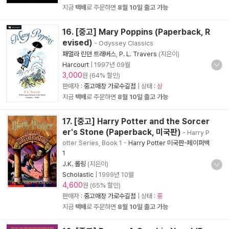
지금
택배
로 주문하면
8월 10일 출고 가능
16. [중고] Mary Poppins (Paperback, R
evised)
- Odyssey Classics
패멀라 린던 트래버스
,
P. L. Travers
(지은이)
Harcourt
|
1997년 09월
3,000
원 (64% 할인)
판매자 :
중고매장 가로수길점
| 상태 :
상
지금
택배
로 주문하면
8월 10일 출고 가능
17. [중고] Harry Potter and the Sorcer
er's Stone (Paperback, 미국판)
- Harry P
otter Series, Book 1
-
Harry Potter 미국판-페이퍼백
1
J.K. 롤링
(지은이)
Scholastic
|
1999년 10월
4,600
원 (65% 할인)
판매자 :
중고매장 가로수길점
| 상태 :
중
지금
택배
로 주문하면
8월 10일 출고 가능