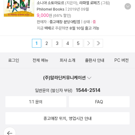
소니아 소토마요르
(지은이),
라파엘 로페즈
(그림)
Philomel Books
|
2019년 09월
9,000
원 (66% 할인)
판매자 :
중고매장 분당야탑점
| 상태 :
중
지금
택배
로 주문하면
8월 10일 출고 가능
1
2
3
4
5
로그인
전체 메뉴
회사 소개
출판사 안내
PC 버전
(주)알라딘커뮤니케이션
1544-2514
일반문의 (발신자 부담)
1:1 문의
FAQ
중고매장 위치, 영업시간 안내
뒤로가