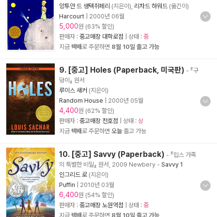
앙투안 드 생텍쥐페리
(지은이),
리차드 하워드
(옮긴이)
Harcourt
|
2000년 06월
5,000
원 (63% 할인)
판매자 :
중고매장 대학로점
| 상태 :
중
지금
택배
로 주문하면
8월 10일 출고 가능
9. [중고] Holes (Paperback, 미국판)
- 『구
덩이』 원서
루이스 새커
(지은이)
Random House
|
2000년 05월
4,400
원 (62% 할인)
판매자 :
중고매장 천호점
| 상태 :
상
지금
택배
로 주문하면
오늘
출고 가능
10. [중고] Savvy (Paperback)
- 『밉스 가족
의 특별한 비밀』 원서, 2009 Newbery
-
Savvy 1
인그리드 로
(지은이)
Puffin
|
2010년 03월
6,400
원 (54% 할인)
판매자 :
중고매장 노원역점
| 상태 :
중
지금
택배
로 주문하면
8월 10일 출고 가능