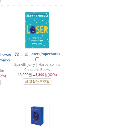
[중고-상]
Loser (Paperback)
l Story
rback)
Spinelli, Jerry | Harpercollins
Childrens Books
in
13,900
원→
5,300
원(62%)
2%)
이 광활한 우주점