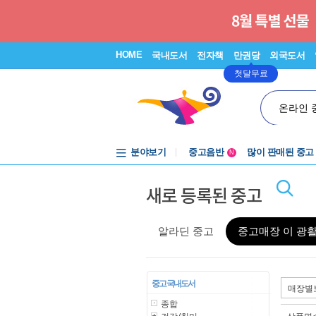
HOME
국내도서
전자책
만권당
외국도서
첫달무료
온라인 
분야보기
중고음반
많이 판매된 중고
N
1천원부터
새로 등록된 중고
중고음반
알라딘 중고
중고매장 이 광
중고 국내도서
종합