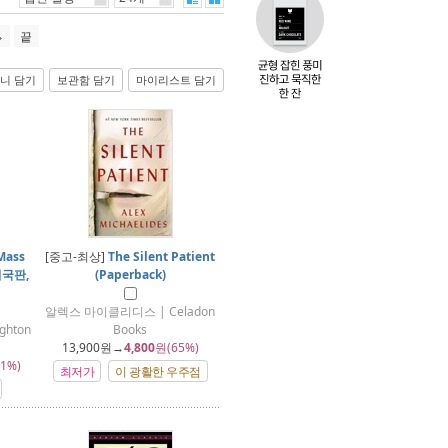
끝
니 담기
보관함 담기
마이리스트 담기
Mass
[중고-최상]
The Silent Patient
 미국판,
(Paperback)
알렉스 마이클리디스 | Celadon
hton
Books
13,900
원→
4,800
원(65%)
1%)
최저가
이 광활한 우주점