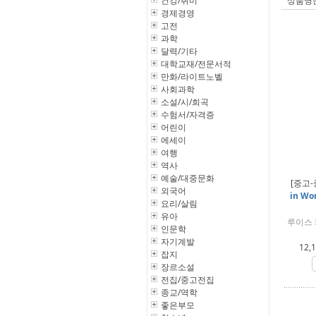
건강/취미
상품명
경제경영
고전
과학
달력/기타
대학교재/전문서적
만화/라이트노벨
사회과학
소설/시/희곡
수험서/자격증
어린이
에세이
여행
역사
예술/대중문화
[중고-
외국어
in Wo
요리/살림
유아
루이스 캐
인문학
자기계발
12,
잡지
장르소설
전집/중고전집
종교/역학
좋은부모