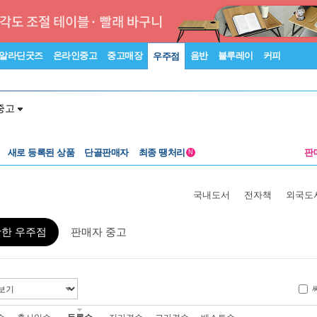
알라딘굿즈
온라인중고
중고매장
음반
블루레이
커피
우주점
중고
새로 등록된 상품
단골판매자
최종 땡처리
판
N
국내도서
전자책
외국도
활한 우주점
판매자 중고