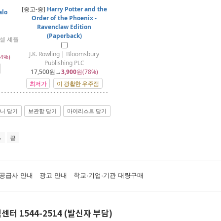
[중고-중]
Harry Potter and the
alo
Order of the Phoenix -
Ravenclaw Edition
(Paperback)
셀 셰플
J.K. Rowling | Bloomsbury
4%)
Publishing PLC
17,500
원→
3,900
원(78%)
최저가
이 광활한 우주점
니 담기
보관함 담기
마이리스트 담기
끝
공급사 안내
광고 안내
학교·기업·기관 대량구매
센터 1544-2514 (발신자 부담)