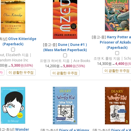
[중고-중]
Harry Potter 
-최상]
Olive Kitteridge
Prisoner of Azkab
(Paperback)
[중고-중]
Dune ( Dune #1 )
(Paperback)
(Mass Market Paperback)
out, Elizabeth 지음 |
조앤 K. 롤링 지음 | Schol
andom House Inc
프랭크 허버트 지음 | Ace Books
14,300
원→
4,400
원(6
700
원→
5,300
원(68%)
14,200
원→
5,800
원(59%)
이 광활한 우주점
가
이 광활한 우주점
이 광활한 우주점
중고-최상]
Wonder
[중고-최상]
Diary of a Wimpy
[중고-최상]
Diary of a