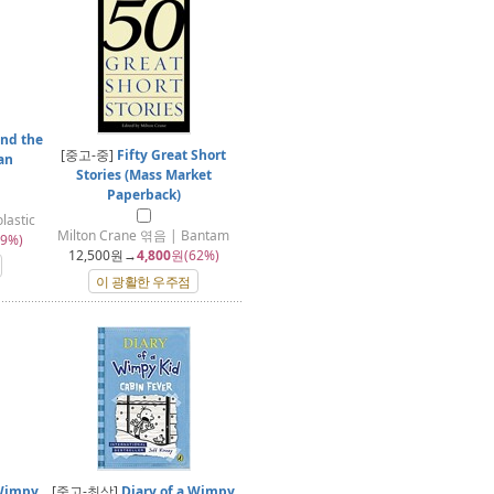
and the
[중고-중]
Fifty Great Short
an
Stories (Mass Market
Paperback)
astic
Milton Crane 엮음 | Bantam
9%)
12,500
원→
4,800
원(62%)
이 광활한 우주점
 Wimpy
[중고-최상]
Diary of a Wimpy