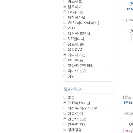
박스세트
(
블루레이
Int
TV 시리즈
제작국가별
R. J. 
VHS (비디오테이프)
VCD
11,
액션/어드벤처
S.F/판타지
공포/스릴러
음악DVD
애니메이션
유아/아동
교양/다큐멘터리
취미/스포츠
성인
중고 외국도서
[중고
종합
(Mas
ELT/어학/사전
가정/원예/인테리어
Haruk
가족/관계
건강/스포츠
13,
건축/디자인
경제경영
최저