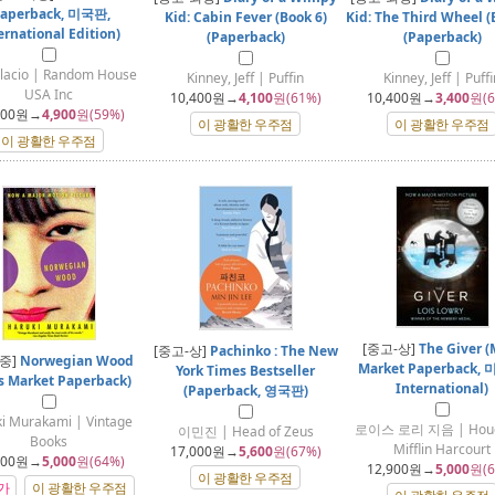
Paperback, 미국판,
Kid: Cabin Fever (Book 6)
Kid: The Third Wheel (
ernational Edition)
(Paperback)
(Paperback)
Palacio | Random House
Kinney, Jeff | Puffin
Kinney, Jeff | Puffi
USA Inc
10,400
원→
4,100
원(61%)
10,400
원→
3,400
원(6
900
원→
4,900
원(59%)
이 광활한 우주점
이 광활한 우주점
이 광활한 우주점
[중고-상]
The Giver (
[중고-상]
Pachinko : The New
-중]
Norwegian Wood
Market Paperback,
York Times Bestseller
s Market Paperback)
International)
(Paperback, 영국판)
i Murakami | Vintage
로이스 로리 지음 | Houg
이민진 | Head of Zeus
Books
Mifflin Harcourt
17,000
원→
5,600
원(67%)
800
원→
5,000
원(64%)
12,900
원→
5,000
원(6
이 광활한 우주점
가
이 광활한 우주점