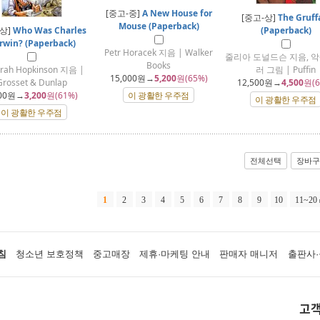
[중고-중]
A New House for
[중고-상]
The Gruff
Mouse (Paperback)
-상]
Who Was Charles
(Paperback)
rwin? (Paperback)
Petr Horacek 지음 | Walker
줄리아 도널드슨 지음, 악
Books
rah Hopkinson 지음 |
러 그림 | Puffin
15,000
원→
5,200
원(65%)
Grosset & Dunlap
12,500
원→
4,500
원(6
00
원→
3,200
원(61%)
이 광활한 우주점
이 광활한 우주점
이 광활한 우주점
전체선택
장바구
1
2
3
4
5
6
7
8
9
10
11~20
침
청소년 보호정책
중고매장
제휴·마케팅 안내
판매자 매니저
출판사·
고객