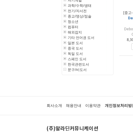
자기계발
과학/수학/생태
전기/자서전
[중고
종교/명상/점술
Da
청소년
컴퓨터
Debo
해외잡지
기타 언어권 도서
8,3
일본 도서
중국 도서
독일 도서
스페인 도서
한국관련도서
문구/비도서
회사소개
채용안내
이용약관
개인정보처리방
(주)알라딘커뮤니케이션