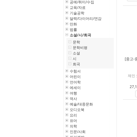
공예/취미/수집
교육/자료
기술공학
달력/다이어리/연감
만화
법률
소설/시/희곡
문학
문학비평
소설
시
[중고-
희곡
수험서
제인 
어린이
언어학
27,
에세이
여행
역사
예술/대중문화
오디오북
요리
유머
의학
인문/사회