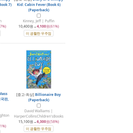
Book 7)
Kid: Cabin Fever (Book 6)
(Paperback)
n
Kinney, Jeff | Puffin
7%)
10,400
원→
4,100
원(61%)
이 광활한 우주점
Mass
[중고-최상]
Billionaire Boy
 미국판,
(Paperback)
David Walliams |
hton
HarperCollinsChildren'sBooks
15,100
원→
6,300
원(58%)
1%)
이 광활한 우주점