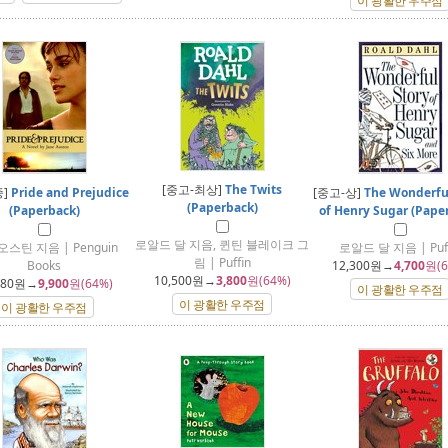
이 광활한 우주점
[중고-최상]
The Twits
중]
Pride and Prejudice
[중고-상]
The Wonderfu
(Paperback)
(Paperback)
of Henry Sugar (Pape
로알드 달 지음, 퀸틴 블레이크 그
오스틴 지음 | Penguin
로알드 달 지음 | Puff
림 | Puffin
Books
12,300
원→
4,700
원(6
10,500
원→
3,800
원(64%)
180
원→
9,900
원(64%)
이 광활한 우주점
이 광활한 우주점
이 광활한 우주점