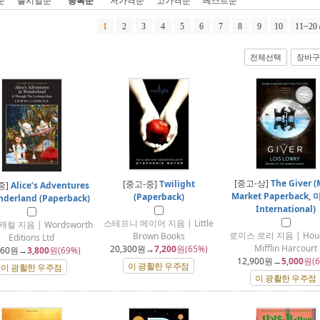
순
출시일순
등록순
저가격순
고가격순
베스트순
1
2
3
4
5
6
7
8
9
10
11~20
전체선택
장바구
[중고-상]
The Giver (
[중고-중]
Twilight
중]
Alice’s Adventures
Market Paperback,
(Paperback)
nderland (Paperback)
International)
스테프니 메이어 지음 | Little
럴 지음 | Wordsworth
로이스 로리 지음 | Houg
Brown Books
Editions Ltd
Mifflin Harcourt
20,300
원→
7,200
원(65%)
160
원→
3,800
원(69%)
12,900
원→
5,000
원(6
이 광활한 우주점
이 광활한 우주점
이 광활한 우주점