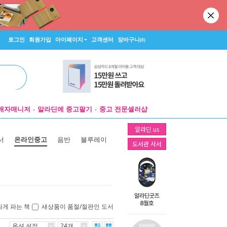
로그인
회원가입
마이페이지
고객센터
장바구니
(0)
매자매니저
알라딘에 중고팔기
중고 전문셀러샵
알라딘 us
서
온라인중고
음반
블루레이
도서관 사서
싸게 파는 책
새상품이 품절/절판인 도서
옵션 설정
24개