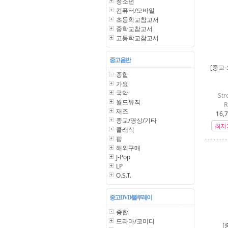
청소년
컴퓨터/모바일
초등학교참고서
중학교참고서
고등학교참고서
중고 음반
[중고
종합
가요
국악
Str
월드뮤직
R
재즈
16,
종교/명상/기타
최저
클래식
팝
해외구매
J-Pop
LP
O.S.T.
중고 DVD/블루레이
종합
드라마/코미디
[