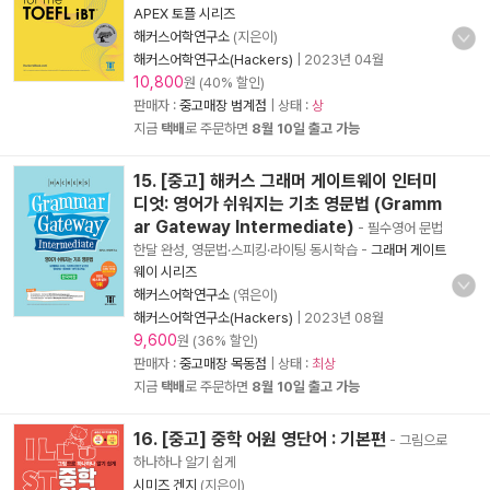
APEX 토플 시리즈
해커스어학연구소
(지은이)
해커스어학연구소(Hackers)
|
2023년 04월
10,800
원 (40% 할인)
판매자 :
중고매장 범계점
| 상태 :
상
지금
택배
로 주문하면
8월 10일 출고 가능
15. [중고] 해커스 그래머 게이트웨이 인터미
디엇: 영어가 쉬워지는 기초 영문법 (Gramm
ar Gateway Intermediate)
- 필수영어 문법
한달 완성, 영문법·스피킹·라이팅 동시학습
-
그래머 게이트
웨이 시리즈
해커스어학연구소
(엮은이)
해커스어학연구소(Hackers)
|
2023년 08월
9,600
원 (36% 할인)
판매자 :
중고매장 목동점
| 상태 :
최상
지금
택배
로 주문하면
8월 10일 출고 가능
16. [중고] 중학 어원 영단어 : 기본편
- 그림으로
하나하나 알기 쉽게
시미즈 겐지
(지은이)