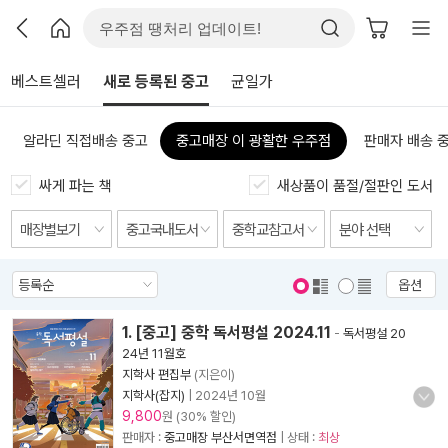
베스트셀러
새로 등록된 중고
균일가
알라딘 직접배송 중고
중고매장 이 광활한 우주점
판매자 배송 
싸게 파는 책
새상품이 품절/절판인 도서
옵션
표지 보기
표지 안보기
1. [중고] 중학 독서평설 2024.11
-
독서평설 20
24년 11월호
지학사 편집부
(지은이)
지학사(잡지)
|
2024년 10월
9,800
원 (30% 할인)
판매자 :
중고매장 부산서면역점
| 상태 :
최상