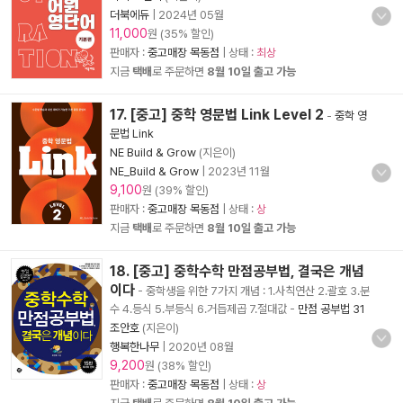
더북에듀
|
2024년 05월
11,000
원 (35% 할인)
판매자 :
중고매장 목동점
| 상태 :
최상
지금
택배
로 주문하면
8월 10일 출고 가능
17. [중고] 중학 영문법 Link Level 2
-
중학 영
문법 Link
NE Build & Grow
(지은이)
NE_Build & Grow
|
2023년 11월
9,100
원 (39% 할인)
판매자 :
중고매장 목동점
| 상태 :
상
지금
택배
로 주문하면
8월 10일 출고 가능
18. [중고] 중학수학 만점공부법, 결국은 개념
이다
- 중학생을 위한 7가지 개념 : 1.사칙연산 2.괄호 3.분
수 4.등식 5.부등식 6.거듭제곱 7.절대값
-
만점 공부법 31
조안호
(지은이)
행복한나무
|
2020년 08월
9,200
원 (38% 할인)
판매자 :
중고매장 목동점
| 상태 :
상