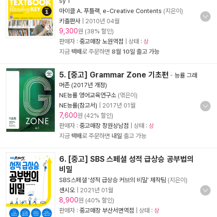
sy 1
마이클 A. 푸틀랙
,
e-Creative Contents
(지은이)
키출판사
|
2010년 04월
9,300
원 (38% 할인)
판매자 :
중고매장 노원역점
| 상태 :
상
지금
택배
로 주문하면
8월 10일 출고 가능
5. [중고] Grammar Zone 기초편
-
능률 그래
머존 (2017년 개정)
NE능률 영어교육연구소
(엮은이)
NE능률(참고서)
|
2017년 01월
7,600
원 (42% 할인)
판매자 :
중고매장 창원상남점
| 상태 :
상
지금
택배
로 주문하면
내일
출고 가능
6. [중고] SBS 스페셜 성적 급상승 공부법의
비밀
SBS스페셜 '성적 급상승 커브의 비밀' 제작팀
(지은이)
센시오
|
2021년 01월
8,900
원 (40% 할인)
판매자 :
중고매장 부산서면역점
| 상태 :
상