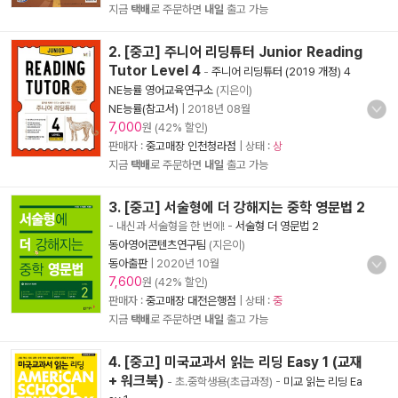
지금
택배
로 주문하면
내일
출고 가능
2. [중고] 주니어 리딩튜터 Junior Reading
Tutor Level 4
-
주니어 리딩튜터 (2019 개정) 4
NE능률 영어교육연구소
(지은이)
NE능률(참고서)
|
2018년 08월
7,000
원 (42% 할인)
판매자 :
중고매장 인천청라점
| 상태 :
상
지금
택배
로 주문하면
내일
출고 가능
3. [중고] 서술형에 더 강해지는 중학 영문법 2
- 내신과 서술형을 한 번에!
-
서술형 더 영문법 2
동아영어콘텐츠연구팀
(지은이)
동아출판
|
2020년 10월
7,600
원 (42% 할인)
판매자 :
중고매장 대전은행점
| 상태 :
중
지금
택배
로 주문하면
내일
출고 가능
4. [중고] 미국교과서 읽는 리딩 Easy 1 (교재
+ 워크북)
- 초.중학생용(초급과정)
-
미교 읽는 리딩 Ea