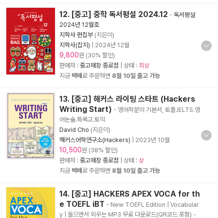
12. [중고] 중학 독서평설 2024.12
-
독서평설
2024년 12월호
지학사 편집부
(지은이)
지학사(잡지)
|
2024년 12월
9,800
원 (30% 할인)
판매자 :
중고매장 종로점
| 상태 :
최상
지금
택배
로 주문하면
8월 10일 출고 가능
13. [중고] 해커스 라이팅 스타트 (Hackers
Writing Start)
- 영어작문의 기본서, 토플.IELTS.영
어논술.특목고.토익
David Cho
(지은이)
해커스어학연구소(Hackers)
|
2023년 10월
10,500
원 (38% 할인)
판매자 :
중고매장 종로점
| 상태 :
상
지금
택배
로 주문하면
8월 10일 출고 가능
14. [중고] HACKERS APEX VOCA for th
e TOEFL iBT
- New TOEFL Edition | Vocabular
y | 들으면서 외우는 MP3 무료 다운로드(QR코드 포함)
-