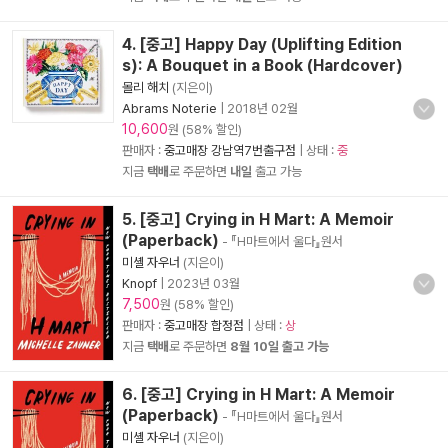
4. [중고] Happy Day (Uplifting Edition
s): A Bouquet in a Book (Hardcover)
몰리 해치
(지은이)
Abrams Noterie
|
2018년 02월
10,600
원 (58% 할인)
판매자 :
중고매장 강남역7번출구점
| 상태 :
중
지금
택배
로 주문하면
내일
출고 가능
5. [중고] Crying in H Mart: A Memoir
(Paperback)
- 『H마트에서 울다』원서
미셸 자우너
(지은이)
Knopf
|
2023년 03월
7,500
원 (58% 할인)
판매자 :
중고매장 합정점
| 상태 :
상
지금
택배
로 주문하면
8월 10일 출고 가능
6. [중고] Crying in H Mart: A Memoir
(Paperback)
- 『H마트에서 울다』원서
미셸 자우너
(지은이)