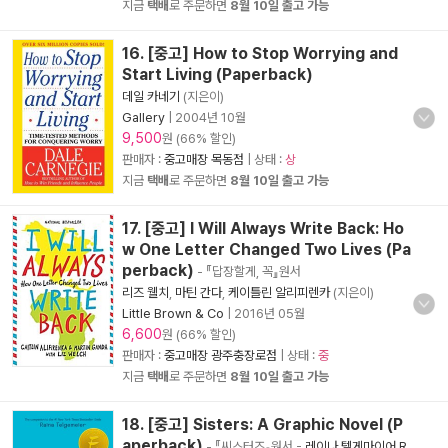
지금
택배
로 주문하면
8월 10일 출고 가능
16. [중고] How to Stop Worrying and
Start Living (Paperback)
데일 카네기
(지은이)
Gallery
|
2004년 10월
9,500
원 (66% 할인)
판매자 :
중고매장 목동점
| 상태 :
상
지금
택배
로 주문하면
8월 10일 출고 가능
17. [중고] I Will Always Write Back: Ho
w One Letter Changed Two Lives (Pa
perback)
- 『답장할게, 꼭』원서
리즈 웰치
,
마틴 간다
,
케이틀린 알리피렌카
(지은이)
Little Brown & Co
|
2016년 05월
6,600
원 (66% 할인)
판매자 :
중고매장 광주충장로점
| 상태 :
중
지금
택배
로 주문하면
8월 10일 출고 가능
18. [중고] Sisters: A Graphic Novel (P
aperback)
- 『씨스터즈』원서
-
레이나 텔게마이어 R