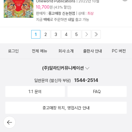
Oneworld Publications
|
2022년 10월
10,700
원 (43% 할인)
판매자 :
중고매장 신논현점
| 상태 :
최상
지금
택배
로 주문하면
내일
출고 가능
1
2
3
4
5
로그인
전체 메뉴
회사 소개
출판사 안내
PC 버전
(주)알라딘커뮤니케이션
1544-2514
일반문의 (발신자 부담)
1:1 문의
FAQ
중고매장 위치, 영업시간 안내
뒤로가
기