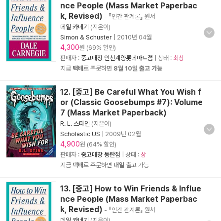
nce People (Mass Market Paperbac
k, Revised)
- 『인간 관계론』 원서
데일 카네기
(지은이)
Simon & Schuster
|
2010년 04월
4,300
원 (69% 할인)
판매자 :
중고매장 인천계양롯데마트점
| 상태 :
최상
지금
택배
로 주문하면
8월 10일 출고 가능
12. [중고] Be Careful What You Wish f
or (Classic Goosebumps #7): Volume
7 (Mass Market Paperback)
R. L. 스타인
(지은이)
Scholastic US
|
2009년 02월
4,900
원 (64% 할인)
판매자 :
중고매장 동탄점
| 상태 :
상
지금
택배
로 주문하면
내일
출고 가능
13. [중고] How to Win Friends & Influe
nce People (Mass Market Paperbac
k, Revised)
- 『인간 관계론』 원서
데일 카네기
(지은이)