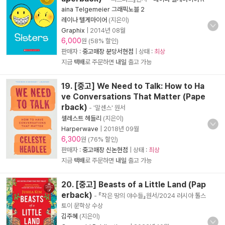
aina Telgemeier 그래픽노블 2
레이나 텔게마이어
(지은이)
Graphix
|
2014년 08월
6,000
원 (58% 할인)
판매자 :
중고매장 분당서현점
| 상태 :
최상
지금
택배
로 주문하면
내일
출고 가능
19. [중고] We Need to Talk: How to Ha
ve Conversations That Matter (Pape
rback)
- '말센스' 원서
셀레스트 헤들리
(지은이)
Harperwave
|
2018년 09월
6,300
원 (76% 할인)
판매자 :
중고매장 신논현점
| 상태 :
최상
지금
택배
로 주문하면
내일
출고 가능
20. [중고] Beasts of a Little Land (Pap
erback)
- 『작은 땅의 야수들』원서/2024 러시아 톨스
토이 문학상 수상
김주혜
(지은이)