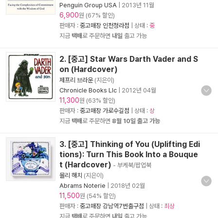
Penguin Group USA
|
2013년 11월
6,900
원 (67% 할인)
판매자 :
중고매장 인천청라점
| 상태 :
중
지금
택배
로 주문하면
내일
출고 가능
2. [중고] Star Wars Darth Vader and S
on (Hardcover)
제프리 브라운
(지은이)
Chronicle Books Llc
|
2012년 04월
11,300
원 (63% 할인)
판매자 :
중고매장 가로수길점
| 상태 :
상
지금
택배
로 주문하면
8월 10일 출고 가능
3. [중고] Thinking of You (Uplifting Edi
tions): Turn This Book Into a Bouque
t (Hardcover)
- 부케북/팝업북
몰리 해치
(지은이)
Abrams Noterie
|
2018년 02월
11,500
원 (54% 할인)
판매자 :
중고매장 강남역7번출구점
| 상태 :
최상
지금
택배
로 주문하면
내일
출고 가능