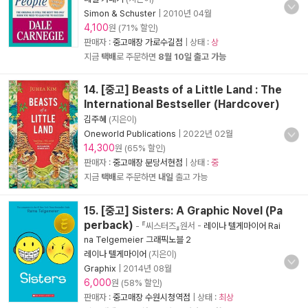
Simon & Schuster
|
2010년 04월
4,100
원 (71% 할인)
판매자 :
중고매장 가로수길점
| 상태 :
상
지금
택배
로 주문하면
8월 10일 출고 가능
14. [중고] Beasts of a Little Land : The
International Bestseller (Hardcover)
김주혜
(지은이)
Oneworld Publications
|
2022년 02월
14,300
원 (65% 할인)
판매자 :
중고매장 분당서현점
| 상태 :
중
지금
택배
로 주문하면
내일
출고 가능
15. [중고] Sisters: A Graphic Novel (Pa
perback)
- 『씨스터즈』원서
-
레이나 텔게마이어 Rai
na Telgemeier 그래픽노블 2
레이나 텔게마이어
(지은이)
Graphix
|
2014년 08월
6,000
원 (58% 할인)
판매자 :
중고매장 수원시청역점
| 상태 :
최상