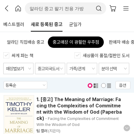
베스트셀러
새로 등록된 중고
균일가
알라딘 직접배송 중고
중고매장 이 광활한 우주점
판매자 배송 
싸게 파는 책
새상품이 품절/절판인 도서
옵션
표지 보기
표지 안보기
1. [중고] The Meaning of Marriage: Fa
cing the Complexities of Commitme
nt with the Wisdom of God (Paperba
ck)
- Facing the Complexities of Commitment
With the Wisdom of God
팀 켈러
(지은이)