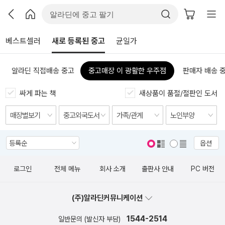
베스트셀러
새로 등록된 중고
균일가
알라딘 직접배송 중고
중고매장 이 광활한 우주점
판매자 배송 
싸게 파는 책
새상품이 품절/절판인 도서
옵션
표지 보기
표지 안보기
로그인
전체 메뉴
회사 소개
출판사 안내
PC 버전
(주)알라딘커뮤니케이션
1544-2514
일반문의 (발신자 부담)