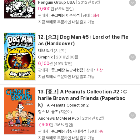
Penguin Group USA
|
2012년 09월
9,600
원 (65% 할인)
판매자 :
중고매장 이수역점
| 상태 :
최상
지금
택배
로 주문하면
내일
출고 가능
12. [중고] Dog Man #5 : Lord of the Fle
as (Hardcover)
대브 필키
(지은이)
Graphix
|
2018년 08월
6,100
원 (49% 할인)
판매자 :
중고매장 분당서현점
| 상태 :
최상
지금
택배
로 주문하면
내일
출고 가능
13. [중고] A Peanuts Collection #2 : C
harlie Brown and Friends (Paperbac
k)
-
A Peanuts Collection 2
찰스 M. 슐츠
(지은이)
Andrews McMeel Pub
|
2014년 02월
7,900
원 (66% 할인)
판매자 :
중고매장 잠실새내역점
| 상태 :
중
지금
택배
로 주문하면
내일
출고 가능