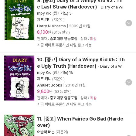
9. [중고] Diary of a Wimpy Kid #3 : Th
e Last Straw (Hardcover)
-
Diary of a Wi
mpy Kid (윔피키드) 3
제프 키니
(지은이)
Harry N Abrams
|
2009년 01월
8,100
원 (61% 할인)
판매자 :
중고매장 영등포점
| 상태 :
최상
지금
택배
로 주문하면
내일
출고 가능
10. [중고] Diary of a Wimpy Kid #5 : Th
e Ugly Truth (Hardcover)
-
Diary of a Wi
mpy Kid (윔피키드) 15
제프 키니
(지은이)
Amulet Books
|
2010년 11월
9,800
원 (53% 할인)
판매자 :
중고매장 영등포점
| 상태 :
최상
지금
택배
로 주문하면
내일
출고 가능
11. [중고] When Fairies Go Bad (Hardc
over)
어슐라 버논
(지은이)