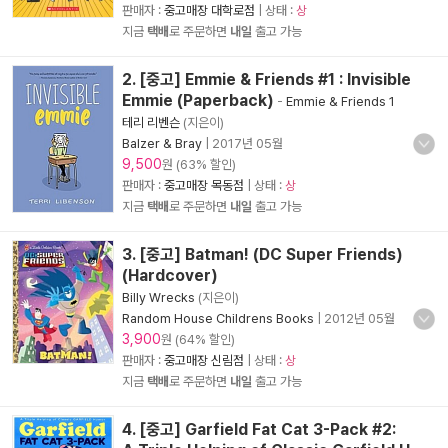
판매자 :
중고매장 대학로점
| 상태 :
상
지금
택배
로 주문하면
내일
출고 가능
2. [중고] Emmie & Friends #1 : Invisible
Emmie (Paperback)
-
Emmie & Friends 1
테리 리벤슨
(지은이)
Balzer & Bray
|
2017년 05월
9,500
원 (63% 할인)
판매자 :
중고매장 목동점
| 상태 :
상
지금
택배
로 주문하면
내일
출고 가능
3. [중고] Batman! (DC Super Friends)
(Hardcover)
Billy Wrecks
(지은이)
Random House Childrens Books
|
2012년 05월
3,900
원 (64% 할인)
판매자 :
중고매장 신림점
| 상태 :
상
지금
택배
로 주문하면
내일
출고 가능
4. [중고] Garfield Fat Cat 3-Pack #2: