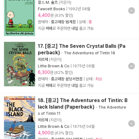
찰스 M. 슐츠
(지은이)
Fawcett Books
|
1992년 08월
4,400
원 (63% 할인)
판매자 :
중고매장 범계점
| 상태 :
중
지금
택배
로 주문하면
내일
출고 가능
17. [중고] The Seven Crystal Balls (Pa
perback)
-
The Adventures of Tintin 18
에르제
(지은이)
Little Brown & Co
|
1975년 09월
6,300
원 (62% 할인)
판매자 :
중고매장 분당서현점
| 상태 :
최상
지금
택배
로 주문하면
내일
출고 가능
18. [중고] The Adventures of Tintin: B
lack Island (Paperback)
-
The Adventure
s of Tintin 11
에르제
(지은이)
Little Brown & Co
|
1975년 04월
4,900
원 (63% 할인)