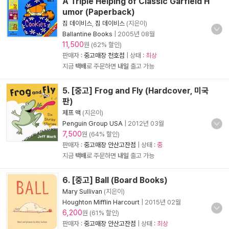
A Triple Helping of Classic Garfield H
umor (Paperback)
짐 데이비스
,
짐 데이비스
(지은이)
Ballantine Books
|
2005년 08월
11,500
원 (62% 할인)
판매자 :
중고매장 천호점
| 상태 :
최상
지금
택배
로 주문하면
내일
출고 가능
5. [중고] Frog and Fly (Hardcover, 미국
판)
제프 맥
(지은이)
Penguin Group USA
|
2012년 03월
7,500
원 (64% 할인)
판매자 :
중고매장 안산고잔점
| 상태 :
중
지금
택배
로 주문하면
내일
출고 가능
6. [중고] Ball (Board Books)
Mary Sullivan
(지은이)
Houghton Mifflin Harcourt
|
2015년 02월
6,200
원 (61% 할인)
판매자 :
중고매장 안산고잔점
| 상태 :
최상