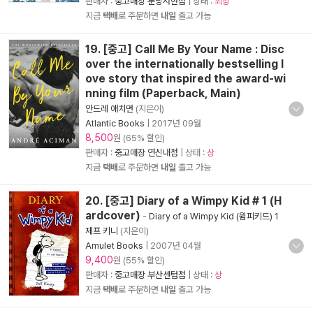
판매자 :
중고매장 분당서현점
| 상태 :
최상
지금
택배
로 주문하면
내일
출고 가능
19. [중고] Call Me By Your Name : Disc
over the internationally bestselling l
ove story that inspired the award-wi
nning film (Paperback, Main)
안드레 애치먼
(지은이)
Atlantic Books
|
2017년 09월
8,500
원 (65% 할인)
판매자 :
중고매장 연신내점
| 상태 :
상
지금
택배
로 주문하면
내일
출고 가능
20. [중고] Diary of a Wimpy Kid # 1 (H
ardcover)
-
Diary of a Wimpy Kid (윔피키드) 1
제프 키니
(지은이)
Amulet Books
|
2007년 04월
9,400
원 (55% 할인)
판매자 :
중고매장 부산센텀점
| 상태 :
상
지금
택배
로 주문하면
내일
출고 가능