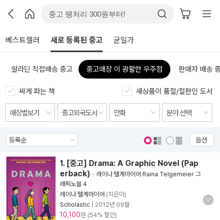
베스트셀러
새로 등록된 중고
균일가
알라딘 직접배송 중고
중고매장 이 광활한 우주점
판매자 배송 
싸게 파는 책
새상품이 품절/절판인 도서
옵션
표지 보기
표지 안보기
1. [중고] Drama: A Graphic Novel (Pap
erback)
-
레이나 텔게마이어 Raina Telgemeier 그
래픽노블 4
레이나 텔게마이어
(지은이)
Scholastic
|
2012년 09월
10,100
원 (54% 할인)