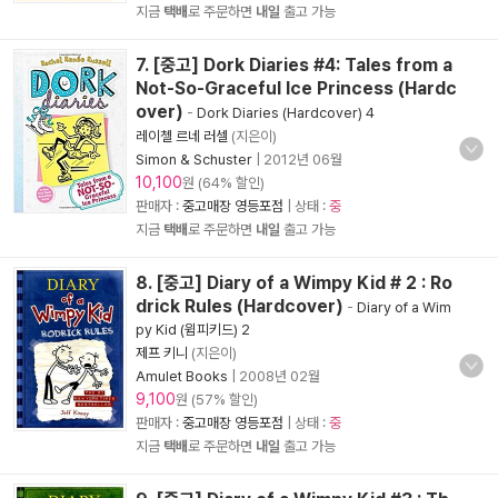
지금
택배
로 주문하면
내일
출고 가능
7. [중고] Dork Diaries #4: Tales from a
Not-So-Graceful Ice Princess (Hardc
over)
-
Dork Diaries (Hardcover) 4
레이첼 르네 러셀
(지은이)
Simon & Schuster
|
2012년 06월
10,100
원 (64% 할인)
판매자 :
중고매장 영등포점
| 상태 :
중
지금
택배
로 주문하면
내일
출고 가능
8. [중고] Diary of a Wimpy Kid # 2 : Ro
drick Rules (Hardcover)
-
Diary of a Wim
py Kid (윔피키드) 2
제프 키니
(지은이)
Amulet Books
|
2008년 02월
9,100
원 (57% 할인)
판매자 :
중고매장 영등포점
| 상태 :
중
지금
택배
로 주문하면
내일
출고 가능