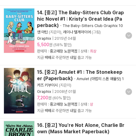
14. [중고] The Baby-Sitters Club Grap
hic Novel #1 : Kristy's Great Idea (Pa
perback)
-
The Baby-Sitters Club Graphix 10
앤 마틴
(지은이),
레이나 텔게마이어
(그림)
Graphix
|
2015년 04월
5,500
원 (58% 할인)
판매자 :
중고매장 노원역점
| 상태 :
최상
지금
택배
로 주문하면
내일
출고 가능
15. [중고] Amulet #1 : The Stonekeep
er (Paperback)
-
Amulet (마법의 스톤 애뮬릿) 1
카즈 키부이시
(지은이)
Graphix
|
2008년 01월
7,200
원 (60% 할인)
판매자 :
중고매장 노원역점
| 상태 :
상
지금
택배
로 주문하면
내일
출고 가능
16. [중고] You're Not Alone, Charlie Br
own (Mass Market Paperback)