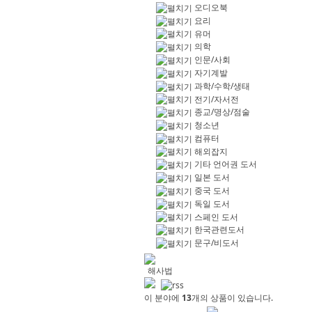
오디오북
요리
유머
의학
인문/사회
자기계발
과학/수학/생태
전기/자서전
종교/명상/점술
청소년
컴퓨터
해외잡지
기타 언어권 도서
일본 도서
중국 도서
독일 도서
스페인 도서
한국관련도서
문구/비도서
해사법
이 분야에
13
개의 상품이 있습니다.