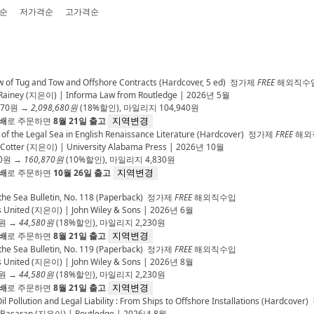
순
저가격순
고가격순
 of Tug and Tow and Offshore Contracts (Hardcover, 5 ed)
정가제
FREE
해외직수
Rainey
(지은이) |
Informa Law from Routledge
| 2026년 5월
370
원 →
2,098,680원
(
18%
할인), 마일리지
104,940
원
배
로 주문하면
8월 21일 출고
지역변경
 of the Legal Sea in English Renaissance Literature (Hardcover)
정가제
FREE
해외
Cotter
(지은이) |
University Alabama Press
| 2026년 10월
0
원 →
160,870원
(
10%
할인), 마일리지
4,830
원
배
로 주문하면
10월 26일 출고
지역변경
the Sea Bulletin, No. 118 (Paperback)
정가제
FREE
해외직수입
s United
(지은이) |
John Wiley & Sons
| 2026년 6월
원 →
44,580원
(
18%
할인), 마일리지
2,230
원
배
로 주문하면
8월 21일 출고
지역변경
the Sea Bulletin, No. 119 (Paperback)
정가제
FREE
해외직수입
s United
(지은이) |
John Wiley & Sons
| 2026년 8월
원 →
44,580원
(
18%
할인), 마일리지
2,230
원
배
로 주문하면
8월 21일 출고
지역변경
Oil Pollution and Legal Liability : From Ships to Offshore Installations (Hardcover)
. Basaran
(지은이) |
Routledge
| 2026년 8월