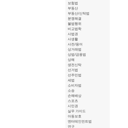
보험법
부동산
부동산/신탁법
분쟁해결
불법행위
비교법학
사법권
사생활
사전/용어
상거래법
상법/금융법
상해
생전신탁
선거법
선주민법
세법
소비자법
소송
손해배상
스포츠
시민권
실무 가이드
아동보호
엔터테인먼트법
연구