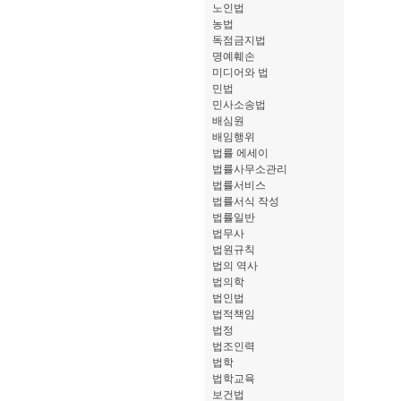
노인법
농법
독점금지법
명예훼손
미디어와 법
민법
민사소송법
배심원
배임행위
법률 에세이
법률사무소관리
법률서비스
법률서식 작성
법률일반
법무사
법원규칙
법의 역사
법의학
법인법
법적책임
법정
법조인력
법학
법학교육
보건법