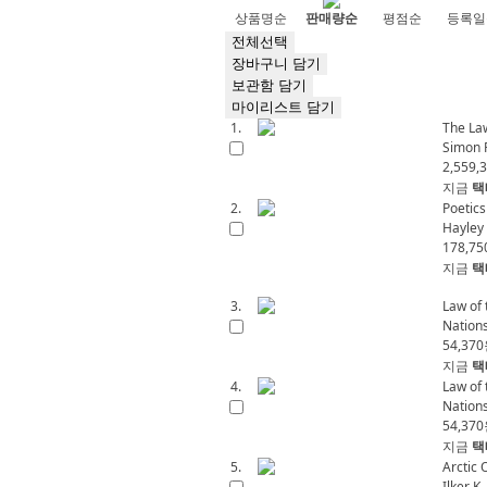
상품명순
판매량순
평점순
등록일
전체선택
장바구니 담기
보관함 담기
마이리스트 담기
1.
The Law
Simon 
2,559,
지금
택
2.
Poetics
Hayley 
178,75
지금
택
3.
Law of 
Nation
54,370
지금
택
4.
Law of 
Nation
54,370
지금
택
5.
Arctic 
Ilker K