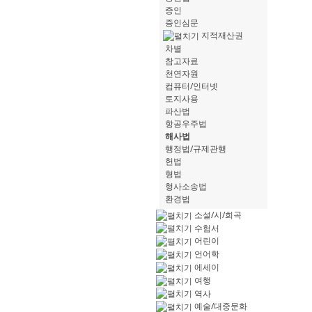
증인
증인심문
지적재산권
차별
참고자료
천연자원
컴퓨터/인터넷
토지사용
파산법
항공우주법
해사법
행정법/규제관행
헌법
형법
형사소송법
환경법
소설/시/희곡
수험서
어린이
언어학
에세이
여행
역사
예술/대중문화