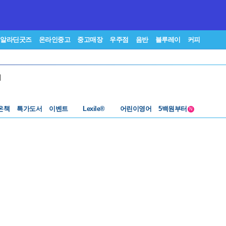
알라딘굿즈
온라인중고
중고매장
우주점
음반
블루레이
커피
서
수준별베스트
중고 외서
Lexile®
5백원부터
온책
특가도서
이벤트
어린이영어
N
수준별베스트
중고 외서