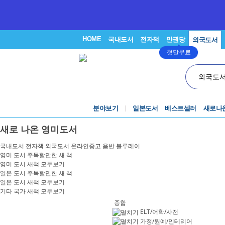
HOME
국내도서
전자책
만권당
외국도서
첫달무료
외국도
분야보기
일본도서
베스트셀러
새로나
새로 나온 영미도서
국내도서
전자책
외국도서
온라인중고
음반
블루레이
영미 도서 주목할만한 새 책
영미 도서 새책 모두보기
일본 도서 주목할만한 새 책
일본 도서 새책 모두보기
기타 국가 새책 모두보기
종합
ELT/어학/사전
가정/원예/인테리어