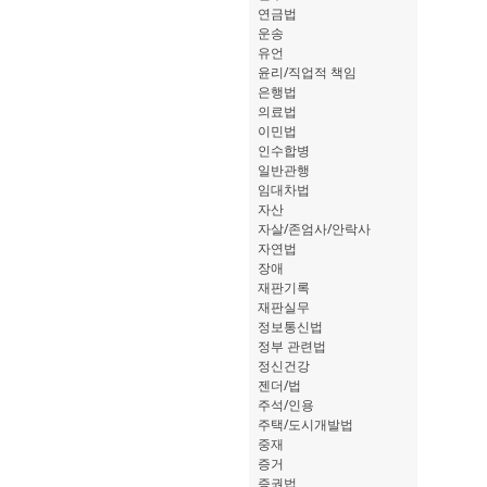
연금법
운송
유언
윤리/직업적 책임
은행법
의료법
이민법
인수합병
일반관행
임대차법
자산
자살/존엄사/안락사
자연법
장애
재판기록
재판실무
정보통신법
정부 관련법
정신건강
젠더/법
주석/인용
주택/도시개발법
중재
증거
증권법