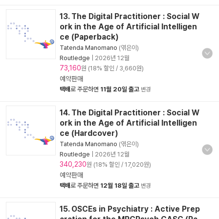
13. The Digital Practitioner : Social W
ork in the Age of Artificial Intelligen
ce (Paperback)
Tatenda Manomano
(엮은이)
Routledge
|
2026년 12월
73,160
원 (18% 할인 / 3,660원)
예약판매
택배
로 주문하면
11월 20일 출고
변경
14. The Digital Practitioner : Social W
ork in the Age of Artificial Intelligen
ce (Hardcover)
Tatenda Manomano
(엮은이)
Routledge
|
2026년 12월
340,230
원 (18% 할인 / 17,020원)
예약판매
택배
로 주문하면
12월 18일 출고
변경
15. OSCEs in Psychiatry : Active Prep