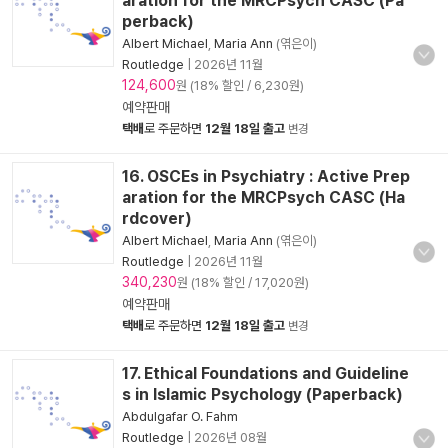
aration for the MRCPsych CASC (Pa
perback)
Albert Michael
,
Maria Ann
(엮은이)
Routledge
|
2026년 11월
124,600
원 (18% 할인 / 6,230원)
예약판매
택배
로 주문하면
12월 18일 출고
변경
16. OSCEs in Psychiatry : Active Prep
aration for the MRCPsych CASC (Ha
rdcover)
Albert Michael
,
Maria Ann
(엮은이)
Routledge
|
2026년 11월
340,230
원 (18% 할인 / 17,020원)
예약판매
택배
로 주문하면
12월 18일 출고
변경
17. Ethical Foundations and Guideline
s in Islamic Psychology (Paperback)
Abdulgafar O. Fahm
Routledge
|
2026년 08월