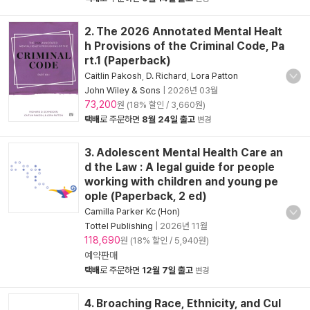
2. The 2026 Annotated Mental Healt
h Provisions of the Criminal Code, Pa
rt.1 (Paperback)
Caitlin Pakosh
,
D. Richard
,
Lora Patton
John Wiley & Sons
|
2026년 03월
73,200
원 (18% 할인 / 3,660원)
택배
로 주문하면
8월 24일 출고
변경
3. Adolescent Mental Health Care an
d the Law : A legal guide for people
working with children and young pe
ople (Paperback, 2 ed)
Camilla Parker Kc (Hon)
Tottel Publishing
|
2026년 11월
118,690
원 (18% 할인 / 5,940원)
예약판매
택배
로 주문하면
12월 7일 출고
변경
4. Broaching Race, Ethnicity, and Cul