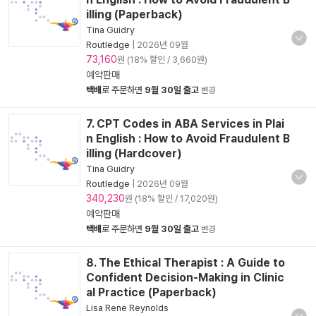
illing (Paperback)
Tina Guidry
Routledge
|
2026년 09월
73,160
원 (18% 할인 / 3,660원)
예약판매
택배
로 주문하면
9월 30일 출고
변경
7. CPT Codes in ABA Services in Plai
n English : How to Avoid Fraudulent B
illing (Hardcover)
Tina Guidry
Routledge
|
2026년 09월
340,230
원 (18% 할인 / 17,020원)
예약판매
택배
로 주문하면
9월 30일 출고
변경
8. The Ethical Therapist : A Guide to
Confident Decision-Making in Clinic
al Practice (Paperback)
Lisa Rene Reynolds