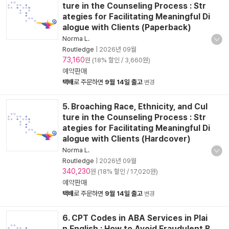
ture in the Counseling Process : Str
ategies for Facilitating Meaningful Di
alogue with Clients (Paperback)
Norma L.
Routledge
|
2026년 09월
73,160
원 (18% 할인 / 3,660원)
예약판매
택배
로 주문하면
9월 14일 출고
변경
5. Broaching Race, Ethnicity, and Cul
ture in the Counseling Process : Str
ategies for Facilitating Meaningful Di
alogue with Clients (Hardcover)
Norma L.
Routledge
|
2026년 09월
340,230
원 (18% 할인 / 17,020원)
예약판매
택배
로 주문하면
9월 14일 출고
변경
6. CPT Codes in ABA Services in Plai
n English : How to Avoid Fraudulent B