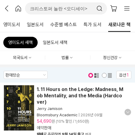
영미도서
일본도서
수준별 베스트
특가 도서
새로나온 책
영미도서 새책
일본도서 새책
외국도서
법률
정신건강
옵션
1
표지 보기
표지 안보기
1. 11 Hours on the Ledge: Madness, M
ob Mentality, and the Media (Hardco
ver)
Jerry Jamison
Bloomsbury Academic
|
2026년 09월
54,690
원 (10% 할인 / 1,650원)
예약판매
택배
로 주문하면
9월 14일 출고
변경