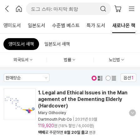
영미도서
일본도서
수준별 베스트
특가 도서
새로나온 책
영미도서 새책
일본도서 새책
외국도서
법률
노인법
옵션
1
표지 보기
표지 안보기
1. Legal and Ethical Issues in the Man
agement of the Dementing Elderly
(Hardcover)
Mary Gilhooley
Dartmouth Pub Co
|
2031년 03월
119,920
원 (18% 할인 / 6,000원)
택배
로 주문하면
8월 20일 출고
변경