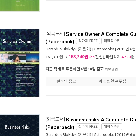
-
-
[외국도서]
Service Owner A Complete Gui
(Paperback)
정가제
FREE
해외직수입
Gerardus Blokdyk
(지은이) |
5starcooks
| 2019년 6월
153,240원
161,310
원 →
(
할인), 마일리지
원
5%
4,600
지금
택배
로 주문하면
8월 19일 출고
지역변경
알라딘 중고
이 광활한 우주점
-
-
[외국도서]
Business risks A Complete Gui
(Paperback)
정가제
FREE
해외직수입
Gerardus Blokdyk
(지은이) |
5starcooks
| 2019년 6월