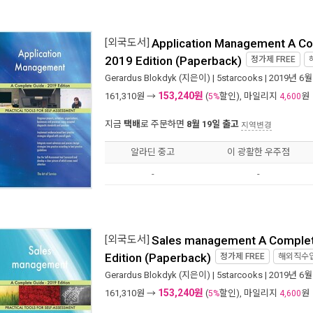
[외국도서]
Application Management A Co
2019 Edition (Paperback)
정가제
FREE
Gerardus Blokdyk
(지은이) |
5starcooks
| 2019년 6월
153,240원
161,310
원 →
(
할인), 마일리지
원
5%
4,600
지금
택배
로 주문하면
8월 19일 출고
지역변경
알라딘 중고
이 광활한 우주점
-
-
[외국도서]
Sales management A Complet
Edition (Paperback)
정가제
FREE
해외직수
Gerardus Blokdyk
(지은이) |
5starcooks
| 2019년 6월
153,240원
161,310
원 →
(
할인), 마일리지
원
5%
4,600