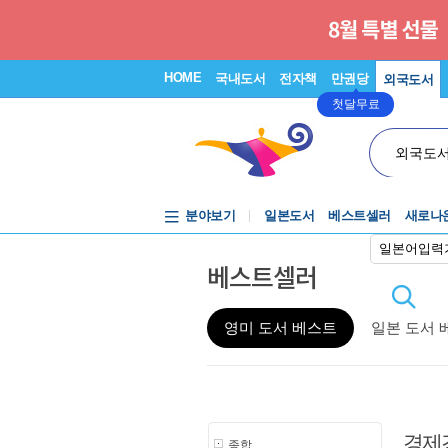
HOME
국내도서
전자책
만권당
외국도서
첫달무료
외국도
분야보기
일본도서
베스트셀러
새로나
일본어입력
베스트셀러
영미 도서 베스트
일본 도서 
경제
종합