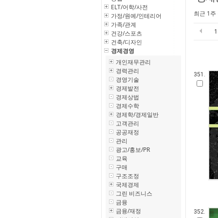
ELT/어학/사전
최근 1주
가정/원예/인테리어
가족/관계
건강/스포츠
건축/디자인
경제경영
개인재무관리
경력관리
351.
경영기술
경제발전
경제상법
경제수학
경제학/경제일반
고객관리
공공재정
관리
광고/홍보/PR
교육
구매
구조조정
국제경제
그린 비즈니스
금융
금융/재정
352.