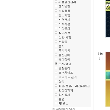
제품생산관리
조직발전
조직행동
중소기업
지역경제
지적자본
직장문화
참고자료
창업/사업
컨설팅
통계
통상정책
356.
통신판매
통화정책
투자/증권
품질관리
프랜차이즈
프로젝트 관리
협상
화술/협상/프리젠테이션
환경경제학
회계감사
훈련
PR 홍보
공예/취미/수집