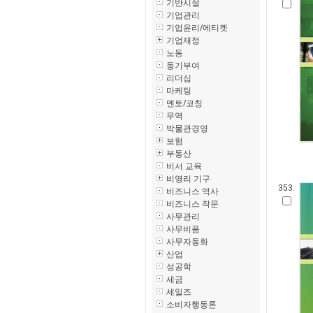
기반시설
기업관리
기업윤리/에티켓
기업재정
노동
동기부여
리더십
마케팅
멘토/코칭
무역
박물관경영
보험
부동산
비서 교육
비영리 기구
353.
비즈니스 역사
비즈니스 작문
사무관리
사무비품
사무자동화
산업
성공학
세금
세일즈
소비자행동론