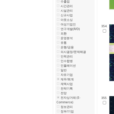
수출업
시간관리
시설관리
신규사업
아웃소싱
여성기업인
354.
연구개발(R/D)
외환
운영분석
유통
은행/금융
의사결정/문제해결
인력관리
인수합병
인플레이션
일반
자유기업
재무/회계
재택사업
전략기획
전망
전자상거래 (E-
355.
Commerce)
정보관리
정부/기업