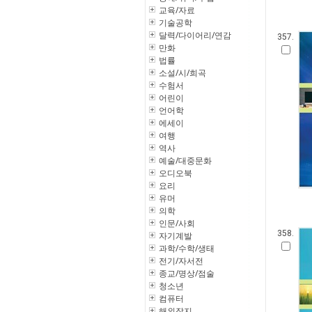
교육/자료
기술공학
달력/다이어리/연감
357.
만화
법률
소설/시/희곡
수험서
어린이
언어학
에세이
여행
역사
예술/대중문화
오디오북
요리
유머
의학
인문/사회
358.
자기계발
과학/수학/생태
전기/자서전
종교/명상/점술
청소년
컴퓨터
해외잡지