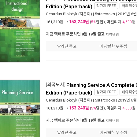
Edition (Paperback)
정가제
FREE
해외직수
Gerardus Blokdyk
(지은이) |
5starcooks
| 2019년 6월
153,240원
161,310
원 →
(
할인), 마일리지
원
5%
4,600
지금
택배
로 주문하면
8월 19일 출고
지역변경
알라딘 중고
이 광활한 우주점
-
-
[외국도서]
Planning Service A Complete 
Edition (Paperback)
정가제
FREE
해외직수
Gerardus Blokdyk
(지은이) |
5starcooks
| 2019년 6월
153,240원
161,310
원 →
(
할인), 마일리지
원
5%
4,600
지금
택배
로 주문하면
8월 19일 출고
지역변경
알라딘 중고
이 광활한 우주점