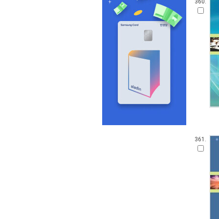
360.
361.