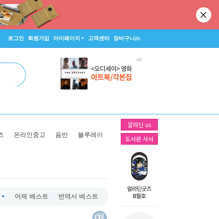
로그인
회원가입
마이페이지
고객센터
장바구니
(0)
알라딘 us
즈
온라인중고
음반
블루레이
도서관 사서
어제 베스트
번역서 베스트