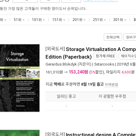
 동안 가장 많은 고객들이 구매한 영미도서 순위입니다.
1위
51위
101위
151위
201위
251위
301위
전체선택
장바구
[외국도서]
Storage Virtualization A Comp
Edition (Paperback)
정가제
FREE
해외직수
Gerardus Blokdyk
(지은이) |
5starcooks
| 2019년 6월
153,240원
161,310
원 →
(
할인), 마일리지
원
5%
4,600
지금
택배
로 주문하면
8월 19일 출고
지역변경
알라딘 중고
이 광활한 우주점
-
-
[외국도서]
Instructional design A Comple