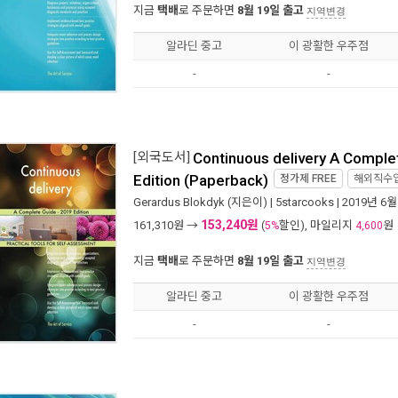
지금
택배
로 주문하면
8월 19일 출고
지역변경
알라딘 중고
이 광활한 우주점
-
-
[외국도서]
Continuous delivery A Comple
Edition (Paperback)
정가제
FREE
해외직수
Gerardus Blokdyk
(지은이) |
5starcooks
| 2019년 6월
153,240원
161,310
원 →
(
할인), 마일리지
원
5%
4,600
지금
택배
로 주문하면
8월 19일 출고
지역변경
알라딘 중고
이 광활한 우주점
-
-