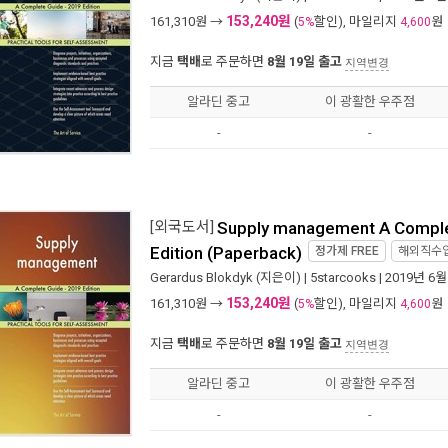
153,240원
161,310
원 →
(
할인), 마일리지
원
5%
4,600
지금
택배
로 주문하면
8월 19일 출고
지역변경
알라딘 중고
이 광활한 우주점
-
-
[외국도서]
Supply management A Comple
Edition (Paperback)
정가제
FREE
해외직수
Gerardus Blokdyk
(지은이) |
5starcooks
| 2019년 6월
153,240원
161,310
원 →
(
할인), 마일리지
원
5%
4,600
지금
택배
로 주문하면
8월 19일 출고
지역변경
알라딘 중고
이 광활한 우주점
-
-