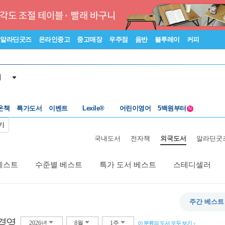
알라딘굿즈
온라인중고
중고매장
우주점
음반
블루레이
커피
서
수준별베스트
중고 외서
온책
특가도서
이벤트
Lexile®
어린이영어
5백원부터
N
수준별베스트
중고 외서
기
국내도서
전자책
외국도서
알라딘굿
베스트
수준별 베스트
특가 도서 베스트
스테디셀러
주간 베스트
경영
2026년
8월
1주
이 분류의 도서 모두 보기