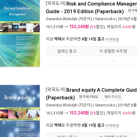
[외국도서]
Risk and Compliance Manage
Guide - 2019 Edition (Paperback)
정가
Gerardus Blokdyk
(지은이) |
5starcooks
| 2019년 6월
153,240원
161,310
원 →
(
할인), 마일리지
원
5%
4,600
지금
택배
로 주문하면
8월 19일 출고
지역변경
알라딘 중고
이 광활한 우주점
-
-
[외국도서]
Brand equity A Complete Guid
(Paperback)
정가제
FREE
해외직수입
Gerardus Blokdyk
(지은이) |
5starcooks
| 2019년 6월
153,240원
161,310
원 →
(
할인), 마일리지
원
5%
4,600
지금
택배
로 주문하면
8월 19일 출고
지역변경