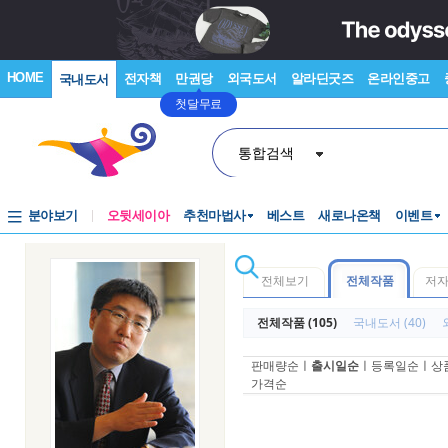
HOME
전자책
만권당
외국도서
알라딘굿즈
온라인중고
국내도서
첫달무료
통합검색
분야보기
오뒷세이아
추천마법사
베스트
새로나온책
이벤트
전체보기
전체작품
저
전체작품 (105)
국내도서 (40)
판매량순
ㅣ
출시일순
ㅣ
등록일순
ㅣ
상
가격순