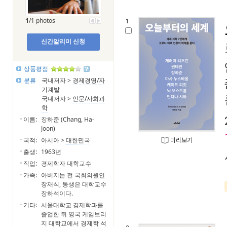
1
/1 photos
1.
신간알리미 신청
상품평점
분류
국내저자 >
경제경영/자
기계발
국내저자 >
인문/사회과
학
이름:
장하준 (Chang, Ha-
Joon)
국적:
아시아 >
대한민국
미리보기
출생:
1963년
직업:
경제학자 대학교수
가족:
아버지는 전 국회의원인
장재식, 동생은 대학교수
장하석이다.
기타:
서울대학교 경제학과를
졸업한 뒤 영국 케임브리
지 대학교에서 경제학 석