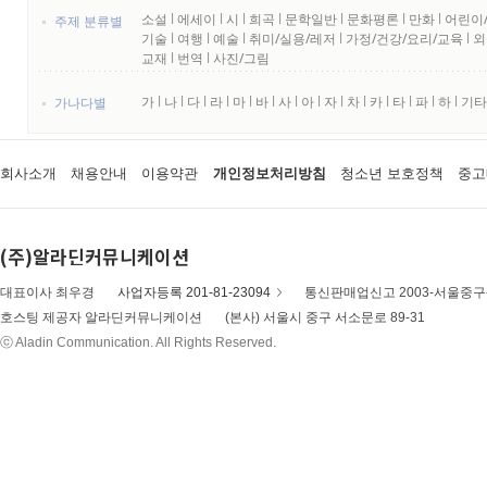
소설
l
에세이
l
시
l
희곡
l
문학일반
l
문화평론
l
만화
l
어린이
주제 분류별
기술
l
여행
l
예술
l
취미/실용/레저
l
가정/건강/요리/교육
l
외
교재
l
번역
l
사진/그림
가
l
나
l
다
l
라
l
마
l
바
l
사
l
아
l
자
l
차
l
카
l
타
l
파
l
하
l
기타
가나다별
회사소개
채용안내
이용약관
개인정보처리방침
청소년 보호정책
중고
(주)알라딘커뮤니케이션
대표이사 최우경
사업자등록 201-81-23094
통신판매업신고 2003-서울중구-
호스팅 제공자 알라딘커뮤니케이션
(본사) 서울시 중구 서소문로 89-31
ⓒ Aladin Communication. All Rights Reserved.