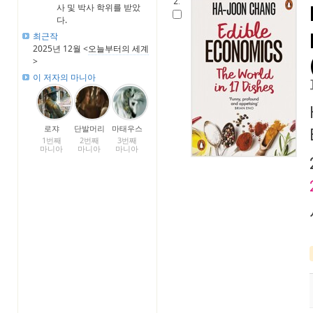
2.
사 및 박사 학위를 받았
다.
최근작
2025년 12월 <
오늘부터의 세계
>
이 저자의 마니아
로쟈
단발머리
마태우스
1번째
2번째
3번째
마니아
마니아
마니아