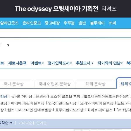
알라딘굿즈
온라인중고
중고매장
우주점
음반
블루레이
커피
서
스트
새로나온책
이벤트
정가인하도서
추천도서
작가와의 만남
북
국내 문학상
국내 어린이 문학상
해외 문학상
해외 
베리상
l
뉴베리아너상
l
문빔상
l
보스턴 글로브 혼북
l
볼로냐국제아동도서전수상작
그렌상
l
에데베 어린이 문학상
l
영국어린이도서상
l
오가와 미메이 문학상
l
요토 카
이상
l
한스 크리스티안 안데르센상
l
호주어린이도서상
l
화이트 레이븐스
l
Be그림
회차순 ▼
|
가나다순
|
인기순