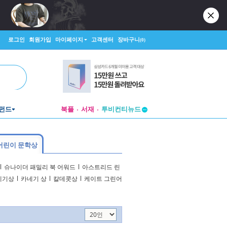
로그인
회원가입
마이페이지
고객센터
장바구니
(0)
펀드
북플
서재
투비컨티뉴드
창작플랫폼
투비컨티뉴드
어린이 문학상
l
슈나이더 패밀리 북 어워드
l
아스트리드 린
네기상
l
카네기 상
l
칼데콧상
l
케이트 그린어
책