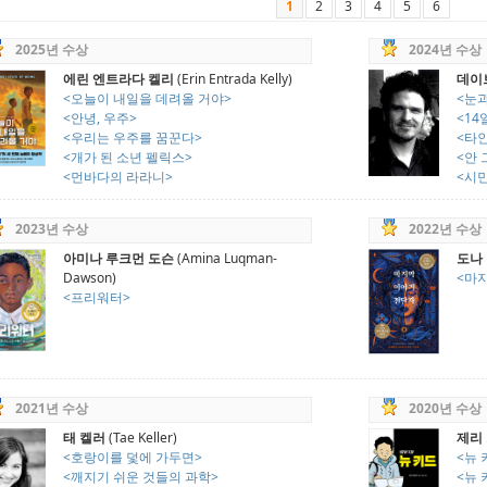
1
2
3
4
5
6
2025년 수상
2024년 수상
에린 엔트라다 켈리
(Erin Entrada Kelly)
데이
<오늘이 내일을 데려올 거야>
<눈
<안녕, 우주>
<14
<우리는 우주를 꿈꾼다>
<타
<개가 된 소년 펠릭스>
<안
<먼바다의 라라니>
<시민
2023년 수상
2022년 수상
아미나 루크먼 도슨
(Amina Luqman-
도나
Dawson)
<마
<프리워터>
2021년 수상
2020년 수상
태 켈러
(Tae Keller)
제리
<호랑이를 덫에 가두면>
<뉴 
<깨지기 쉬운 것들의 과학>
<뉴 