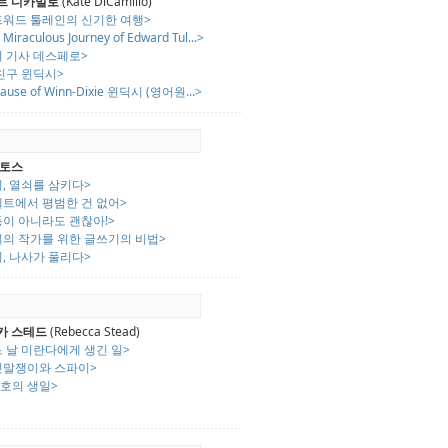
트 디카밀로
(Kate DiCamillo)
드워드 툴레인의 신기한 여행>
 Miraculous Journey of Edward Tul...>
쥐 기사 데스페로>
친구 윈딕시>
ause of Winn-Dixie 윈딕시 (영어원...>
갠토스
, 열쇠를 삼키다>
벨트에서 평범한 건 없어>
등이 아니라도 괜찮아!>
일의 작가를 위한 글쓰기의 비법>
, 나사가 풀리다>
카 스테드
(Rebecca Stead)
 날 미란다에게 생긴 일>
짓말쟁이와 스파이>
2호의 생일>