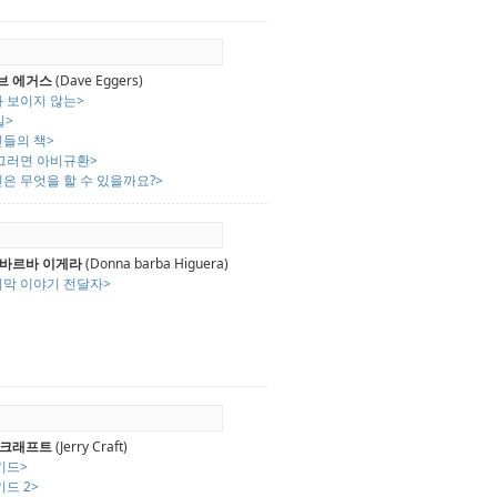
브 에거스
(Dave Eggers)
과 보이지 않는>
일>
인들의 책>
 그러면 아비규환>
은 무엇을 할 수 있을까요?>
 바르바 이게라
(Donna barba Higuera)
지막 이야기 전달자>
 크래프트
(Jerry Craft)
키드>
키드 2>