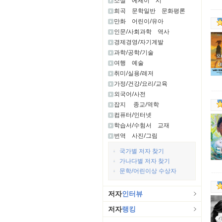
소설
에세이
시
희곡
문학일반
문화평론
만화
어린이/유아
인문/사회과학
역사
경제경영/자기계발
과학/공학/기술
여행
예술
취미/실용/레저
가정/건강/요리/교육
외국어/사전
잡지
종교/역학
컴퓨터/인터넷
학습서/수험서
교재
번역
사진/그림
국가별 저자 찾기
가나다별 저자 찾기
문학/어린이상 수상자
저자
인터뷰
저자
랭킹