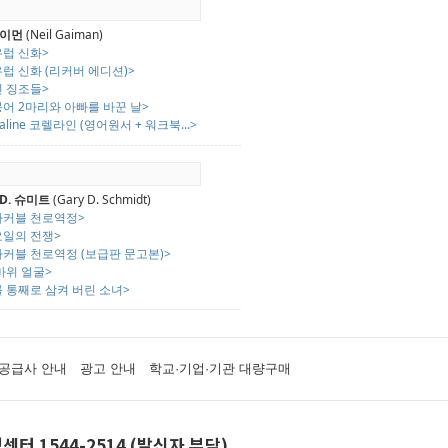
게이먼
(Neil Gaiman)
유럽 신화>
럽 신화 (리커버 에디션)>
진 징조들>
어 2마리와 아빠를 바꾼 날>
raline 코렐라인 (영어원서 + 워크북...>
D. 슈미트
(Gary D. Schmidt)
마커블 천로역정>
요일의 전쟁>
마커블 천로역정 (보급판 문고본)>
바위 얼굴>
 통째로 삼켜 버린 소녀>
공급사 안내
광고 안내
학교·기업·기관 대량구매
센터 1544-2514 (발신자 부담)