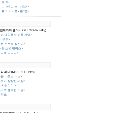
키드 3>
키드 1~3 세트 - 전3권>
키드 1~2 세트 - 전2권>
 엔트라다 켈리
(Erin Entrada Kelly)
늘이 내일을 데려올 거야>
, 우주>
리는 우주를 꿈꾼다>
 된 소년 펠릭스>
바다의 라라니>
 라 페냐
(Matt De La Pena)
복을 나르는 버스>
일로가 상상한 세상>
 사랑이야!>
멜라의 행복한 소원>
치워크>