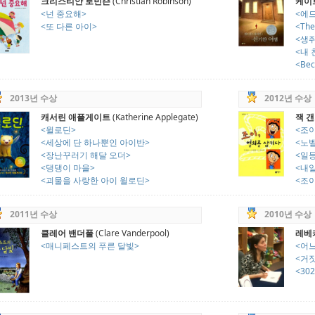
크리스티안 로빈슨
(Christian Robinson)
케이
<넌 중요해>
<에
<또 다른 아이>
<The
<생
<내 
<Bec
2013년 수상
2012년 수상
캐서린 애플게이트
(Katherine Applegate)
잭 
<윌로딘>
<조이
<세상에 단 하나뿐인 아이반>
<노
<장난꾸러기 해달 오더>
<일
<댕댕이 마을>
<내
<괴물을 사랑한 아이 윌로딘>
<조이
2011년 수상
2010년 수상
클레어 밴더풀
(Clare Vanderpool)
레베
<매니페스트의 푸른 달빛>
<어느
<거
<30