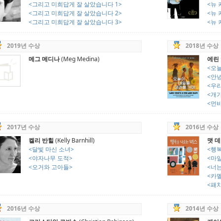
<그리고 미희답게 잘 살았습니다 1>
<뉴 
<그리고 미희답게 잘 살았습니다 2>
<뉴 
<그리고 미희답게 잘 살았습니다 3>
<뉴 
2019년 수상
2018년 수상
메그 메디나
(Meg Medina)
에린
<오
<안녕
<우
<개가
<먼
2017년 수상
2016년 수상
켈리 반힐
(Kelly Barnhill)
맷 데
<달빛 마신 소녀>
<행
<야자나무 도적>
<마
<오거와 고아들>
<너는
<카
<패
2016년 수상
2014년 수상