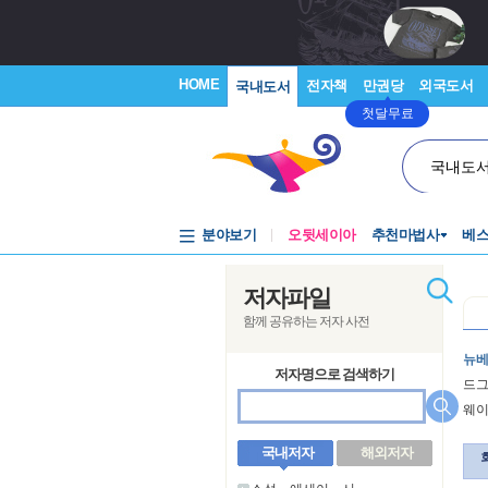
HOME
전자책
만권당
외국도서
국내도서
첫달무료
국내도
분야보기
오뒷세이아
추천마법사
베
저자파일
함께 공유하는 저자 사전
뉴
저자명으로 검색하기
드
웨
국내저자
해외저자