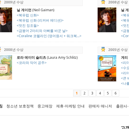
2009년 수상
2008년 수상
닐 게이먼
(Neil Gaiman)
닐 
<북유럽 신화>
<북
<북유럽 신화 (리커버 에디션)>
<북유
<멋진 징조들>
<멋
<금붕어 2마리와 아빠를 바꾼 날>
<금붕
<Coraline 코렐라인 (영어원서 + 워크북...>
<Co
2008년 수상
2005년 수상
로라 에이미 슐리츠
(Laura Amy Schlitz)
게리 
<코라와 악어 공주>
<리
<수
<리
<큰 
<나를
1
2
3
4
5
6
침
청소년 보호정책
중고매장
제휴·마케팅 안내
판매자 매니저
출판사·
고객