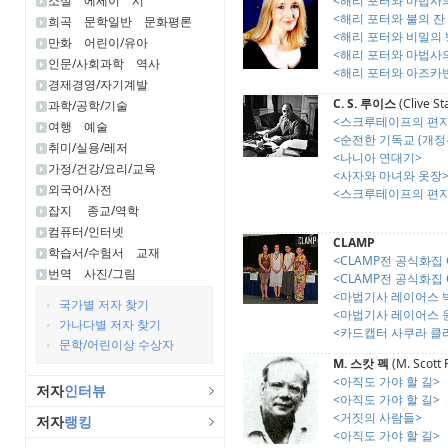
소설
에세이
시
<해리 포터와 마법사의 
<해리 포터와 불의 잔 1
희곡
문학일반
문화평론
<해리 포터와 비밀의 방
만화
어린이/유아
<해리 포터와 마법사의 
인문/사회과학
역사
<해리 포터와 아즈카반의
경제경영/자기계발
C. S. 루이스
(Clive St
과학/공학/기술
<스크루테이프의 편지
여행
예술
<순전한 기독교 (개정
취미/실용/레저
<나니아 연대기>
가정/건강/요리/교육
<사자와 마녀와 옷장
외국어/사전
<스크루테이프의 편지
잡지
종교/역학
컴퓨터/인터넷
CLAMP
학습서/수험서
교재
<CLAMP전 공식화집 C
번역
사진/그림
<CLAMP전 공식화집 C
<마법기사 레이어스 박
국가별 저자 찾기
<마법기사 레이어스 
가나다별 저자 찾기
<카드캡터 사쿠라 클
문학/어린이상 수상자
M. 스캇 펙
(M. Scott 
<아직도 가야 할 길>
저자
인터뷰
<아직도 가야 할 길>
<거짓의 사람들>
저자
랭킹
<아직도 가야 할 길>