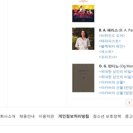
B. A. 패리스
(B. A. Pa
<비하인드 도어>
<테라피스트>
<블랙워터 레인>
<게스트>
<프리즈너>
O. G. 만디노
(Og Man
<위대한 상인의 비밀
<위대한 상인의 비밀
<아카바의 선물>
<아카바의 선물 (반양
<아카바의 선물 (양장
1
회사소개
채용안내
이용약관
개인정보처리방침
청소년 보호정책
중고