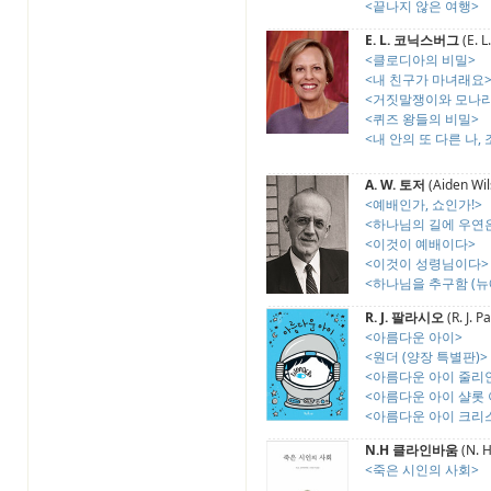
<끝나지 않은 여행>
E. L. 코닉스버그
(E. L
<클로디아의 비밀>
<내 친구가 마녀래요
<거짓말쟁이와 모나
<퀴즈 왕들의 비밀>
<내 안의 또 다른 나,
A. W. 토저
(Aiden Wil
<예배인가, 쇼인가!>
<하나님의 길에 우연
<이것이 예배이다>
<이것이 성령님이다>
<하나님을 추구함 (뉴
R. J. 팔라시오
(R. J. P
<아름다운 아이>
<원더 (양장 특별판)>
<아름다운 아이 줄리
<아름다운 아이 샬롯
<아름다운 아이 크리
N.H 클라인바움
(N. H
<죽은 시인의 사회>