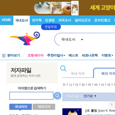
HOME
전자책
만권당
외국도서
알라딘굿즈
온라인중고
국내도서
첫달무료
국내도서
분야보기
오뒷세이아
추천마법사
베스트
새로나온책
이벤트
저자파일
국내 저자
해외 저
함께 공유하는 저자 사전
가
l
나
l
다
l
라
l
마
l
바
l
사
l
아
l
저자명으로 검색하기
가나다순
|
인기순 ▼
1
국내저자
해외저자
J.K. 롤링
(Joan K. Row