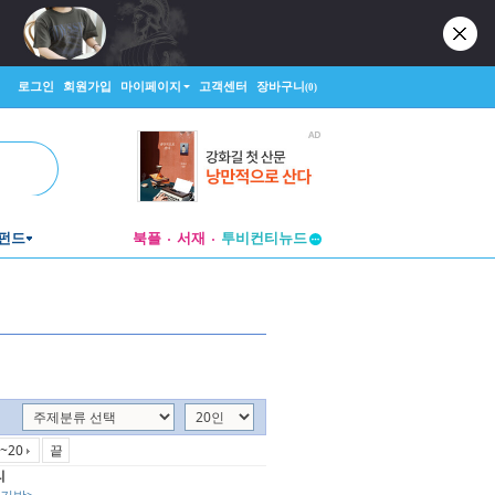
로그인
회원가입
마이페이지
고객센터
장바구니
(0)
펀드
북플
서재
투비컨티뉴드
창작플랫폼
투비컨티뉴드
~20
끝
리