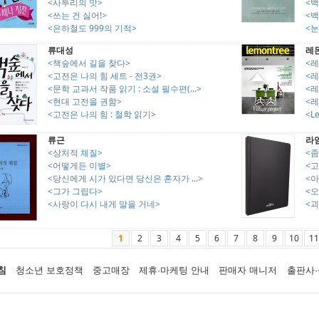
<사투리의 맛>
<
<쓰는 건 싫어!>
<
<은하철도 999의 기적>
<눈
류대성
레
<책숲에서 길을 찾다>
<레
<고전은 나의 힘 세트 - 전3권>
<레
<문학 교과서 작품 읽기 : 소설 필수편(...>
<레
<현대 고전을 권함>
<레
<고전은 나의 힘 : 철학 읽기>
<L
류근
라
<상처적 체질>
<
<어떻게든 이별>
<
<당신에게 시가 있다면 당신은 혼자가 ...>
<
<그가 그립다>
<
<사랑이 다시 내게 말을 거네>
<괴
1
2
3
4
5
6
7
8
9
10
11
침
청소년 보호정책
중고매장
제휴·마케팅 안내
판매자 매니저
출판사·