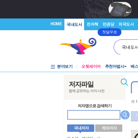
HOME
전자책
만권당
외국도서
국내도서
첫달무료
국내도
분야보기
오뒷세이아
추천마법사
베
저자파일
함께 공유하는 저자 사전
가
l
저자명으로 검색하기
국내저자
해외저자