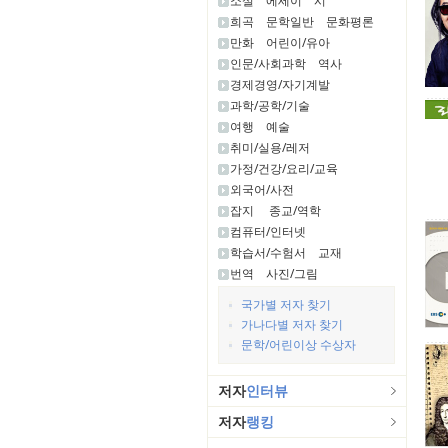
소설
에세이
시
희곡
문학일반
문화평론
만화
어린이/유아
인문/사회과학
역사
경제경영/자기계발
과학/공학/기술
여행
예술
취미/실용/레저
가정/건강/요리/교육
외국어/사전
잡지
종교/역학
컴퓨터/인터넷
학습서/수험서
교재
번역
사진/그림
국가별 저자 찾기
가나다별 저자 찾기
문학/어린이상 수상자
저자
인터뷰
저자
랭킹