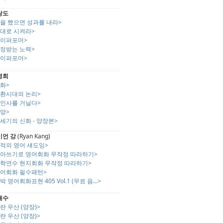
랑도
일을 했으면 성과를 내라>
제대로 시켜라>
하이퍼포머>
인정받는 노력>
하이퍼포머>
영희
화>
전환시대의 논리>
해인사를 거닐다>
망>
세기의 신화 - 양장본>
이언 강
(Ryan Kang)
기적의 영어 섀도잉>
받아쓰기로 영어회화 무작정 따라하기>
어학연수 현지회화 무작정 따라하기>
영어회화 필수패턴>
박 영어회화표현 405 Vol.1 (무료 음...>
재수
란 우산 (양장)>
란 우산 (양장)>