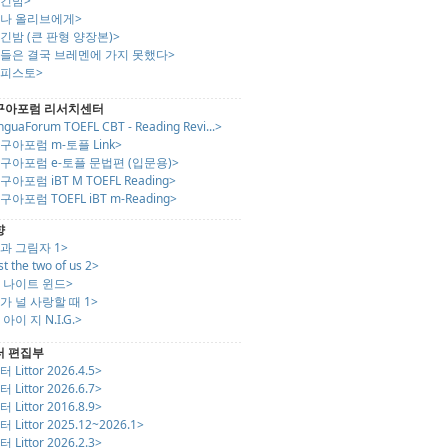
긴긴밤>
나나 올리브에게>
긴밤 (큰 판형 양장본)>
그들은 결국 브레멘에 가지 못했다>
메피스토>
구아포럼 리서치센터
nguaForum TOEFL CBT - Reading Revi...>
구아포럼 m-토플 Link>
구아포럼 e-토플 문법편 (입문용)>
구아포럼 iBT M TOEFL Reading>
구아포럼 TOEFL iBT m-Reading>
향
과 그림자 1>
st the two of us 2>
 나이트 윈드>
가 널 사랑할 때 1>
 아이 지 N.I.G.>
터 편집부
 Littor 2026.4.5>
 Littor 2026.6.7>
 Littor 2016.8.9>
 Littor 2025.12~2026.1>
 Littor 2026.2.3>