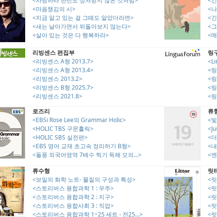
<사랑하라 한번도 상처받지 않은 것처럼>
<
<마음챙김의 시>
<
<지금 알고 있는 걸 그때도 알았더라면>
<긴
<새는 날아가면서 뒤돌아보지 않는다>
<
<살아 있는 것은 다 행복하라>
<
리빙센스 편집부
링
<리빙센스 A형 2013.7>
<Li
<리빙센스 A형 2013.4>
<링
<리빙센스 2013.2>
<링
<리빙센스 B형 2025.7>
<링
<리빙센스 2021.8>
<링
로즈리
류
<EBSi Rose Lee의 Grammar Holic>
<빛
<HOLIC TBS 구문홀릭>
<Ju
<HOLIC SBS 실전편>
<더
<EBS 영어 교재 초고속 정리하기 B형>
<내
<돌풍 외국어영역 7배수 찍기 독해 모의...>
<엔
류수형
릿
<보일의 화학 노트- 물질의 구성과 특성>
<릿터
<스토리버스 융합과학 1 : 우주>
<릿터
<스토리버스 융합과학 2 : 지구>
<릿터
<스토리버스 융합사회 3 : 직업>
<릿터
<스토리버스 융합과학 1~25 세트 - 전25...>
<릿터