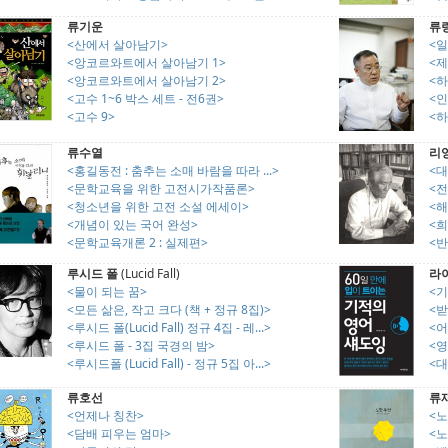
류기운
류
<산에서 살아남기>
<
<앙코르와트에서 살아남기 1>
<
<앙코르와트에서 살아남기 2>
<
<고수 1~6 박스 세트 - 전6권>
<
<고수 9>
<
류수열
리
<홍길동전 : 춤추는 소매 바람을 따라 ...>
<대
<문학교육을 위한 고전시가작품론>
<
<청소년을 위한 고전 소설 에세이>
<
<개념이 있는 국어 완성>
<희
<문학교육개론 2 : 실제편>
<반
루시드 폴
(Lucid Fall)
라
<물이 되는 꿈>
<
<모든 삶은, 작고 크다 (책 + 정규 8집)>
<
<루시드 폴(Lucid Fall) 정규 4집 - 레...>
<
<루시드 폴 - 3집 국경의 밤>
<
<루시드폴 (Lucid Fall) - 정규 5집 아...>
<대
류호선
류
<언제나 칭찬>
<노
<담배 피우는 엄마>
<노