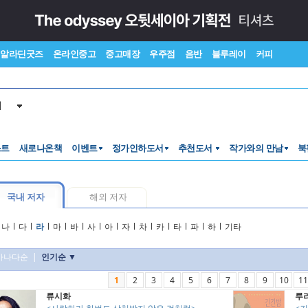
알라딘굿즈
온라인중고
중고매장
우주점
음반
블루레이
커피
서
스트
새로나온책
이벤트
정가인하도서
추천도서
작가와의 만남
북
국내 저자
해외 저자
나
l
다
l
라
l
마
l
바
l
사
l
아
l
자
l
차
l
카
l
타
l
파
l
하
l
기타
가나다순
|
인기순 ▼
1
2
3
4
5
6
7
8
9
10
11
류시화
루