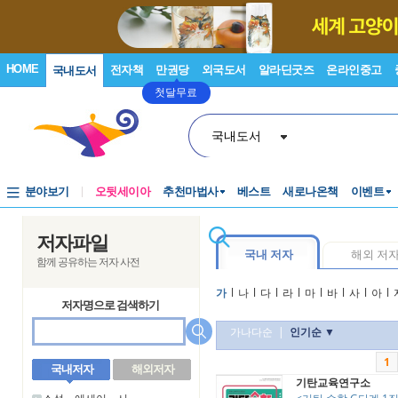
HOME
전자책
만권당
외국도서
알라딘굿즈
온라인중고
국내도서
첫달무료
국내도서
분야보기
오뒷세이아
추천마법사
베스트
새로나온책
이벤트
저자파일
국내 저자
해외 저
함께 공유하는 저자 사전
가
l
나
l
다
l
라
l
마
l
바
l
사
l
아
l
저자명으로 검색하기
가나다순
|
인기순 ▼
1
국내저자
해외저자
기탄교육연구소