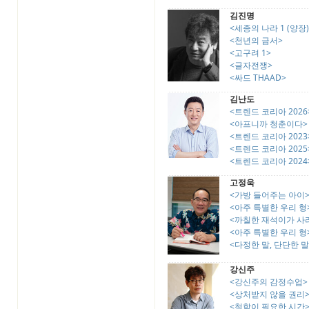
김진명
<세종의 나라 1 (양장)
<천년의 금서>
<고구려 1>
<글자전쟁>
<싸드 THAAD>
김난도
<트렌드 코리아 2026
<아프니까 청춘이다>
<트렌드 코리아 2023
<트렌드 코리아 2025
<트렌드 코리아 2024
고정욱
<가방 들어주는 아이
<아주 특별한 우리 형
<까칠한 재석이가 사
<아주 특별한 우리 형
<다정한 말, 단단한 말
강신주
<강신주의 감정수업>
<상처받지 않을 권리
<철학이 필요한 시간