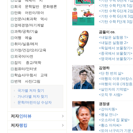
소설
에세이
시
<기탄 수학 G단계 1집
<기탄 수학 F단계 5집
희곡
문학일반
문화평론
<기탄 수학 G단계 2집
만화
어린이/유아
<기탄 수학 G단계 3집
인문/사회과학
역사
<기탄 수학 F단계 3집
경제경영/자기계발
과학/공학/기술
곰돌이 co.
<내일은 실험왕 1>
여행
예술
<내일은 실험왕 2>
취미/실용/레저
<독일에서 보물찾기>
가정/건강/요리/교육
<중국에서 보물찾기>
외국어/사전
<영국에서 보물찾기>
잡지
종교/역학
김영하
컴퓨터/인터넷
<단 한 번의 삶>
학습서/수험서
교재
<여행의 이유 (바캉스
번역
사진/그림
<여행의 이유 (개정증
<살인자의 기억법>
국가별 저자 찾기
<오직 두 사람>
가나다별 저자 찾기
문학/어린이상 수상자
권정생
<강아지똥>
<몽실 언니>
저자
인터뷰
<오소리네 집 꽃밭>
저자
랭킹
<황소 아저씨>
<또야 너구리가 기운