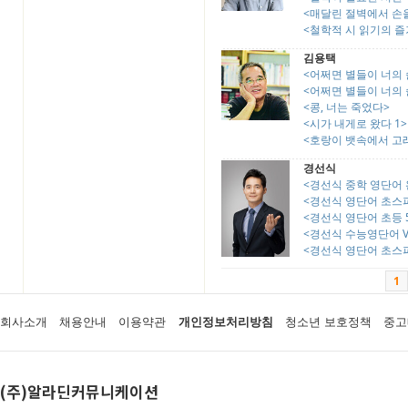
<매달린 절벽에서 손을
<철학적 시 읽기의 즐
김용택
<어쩌면 별들이 너의 
<어쩌면 별들이 너의 
<콩, 너는 죽었다>
<시가 내게로 왔다 1>
<호랑이 뱃속에서 고
경선식
<경선식 중학 영단어 
<경선식 영단어 초스
<경선식 영단어 초등 
<경선식 수능영단어 Vo
<경선식 영단어 초스피드
1
회사소개
채용안내
이용약관
개인정보처리방침
청소년 보호정책
중고
(주)알라딘커뮤니케이션