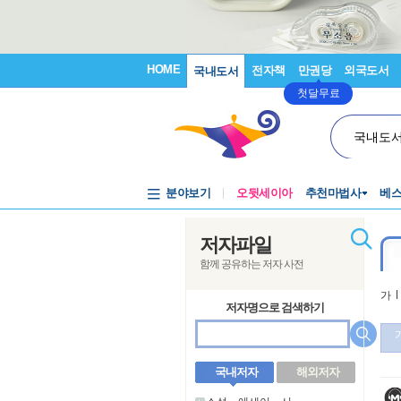
HOME
전자책
만권당
외국도서
국내도서
첫달무료
국내도
분야보기
오뒷세이아
추천마법사
베
저자파일
함께 공유하는 저자 사전
가
l
저자명으로 검색하기
국내저자
해외저자