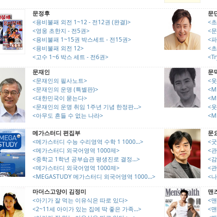
문정후
문
<용비불패 외전 1~12 - 전12권 (완결)>
<
<영웅 초한지 - 전5권>
<문
<용비불패 1~15권 박스세트 - 전15권>
<
<용비불패 외전 12>
<
<고수 1~6 박스 세트 - 전6권>
<T
문재인
문
<문재인의 필사노트>
<웃
<문재인의 운명 (특별판)>
<M
<대한민국이 묻는다>
<M
<문재인의 운명 취임 1주년 기념 한정판...>
<웃
<아무도 흔들 수 없는 나라>
<M
메가스터디 편집부
문
<메가스터디 수능 수리영역 수학 1 1000...>
<굿
<메가스터디 외국어영역 1000제>
<관
<중학교 1학년 공부습관 평생진로 결정...>
<
<메가스터디 외국어영역 1000제>
<
<MEGASTUDY 메가스터디 외국어영역 1000...>
<나
마더스고양이 김정미
맨
<아기가 잘 먹는 이유식은 따로 있다>
<맨
<2~11세 아이가 있는 집에 딱 좋은 가족...>
<맨