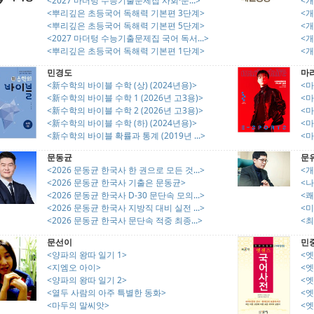
<2027 마더텅 수능기출문제집 사회·문...>
<개
<뿌리깊은 초등국어 독해력 기본편 3단계>
<개
<뿌리깊은 초등국어 독해력 기본편 5단계>
<개
<2027 마더텅 수능기출문제집 국어 독서...>
<개
<뿌리깊은 초등국어 독해력 기본편 1단계>
<개
민경도
마
<新수학의 바이블 수학 (상) (2024년용)>
<마
<新수학의 바이블 수학 1 (2026년 고3용)>
<마
<新수학의 바이블 수학 2 (2026년 고3용)>
<마
<新수학의 바이블 수학 (하) (2024년용)>
<마
<新수학의 바이블 확률과 통계 (2019년 ...>
<마
문동균
문
<2026 문동균 한국사 한 권으로 모든 것...>
<
<2026 문동균 한국사 기출은 문동균>
<나
<2026 문동균 한국사 D-30 문단속 모의...>
<
<2026 문동균 한국사 지방직 대비 실전 ...>
<
<2026 문동균 한국사 문단속 적중 최종...>
<
문선이
민
<양파의 왕따 일기 1>
<엣
<지엠오 아이>
<
<양파의 왕따 일기 2>
<
<열두 사람의 아주 특별한 동화>
<엣
<마두의 말씨앗>
<엣