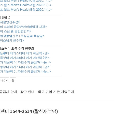
즈 헬스 Men's Health C형 2020.1 (...>
즈 헬스 Men's Health A형 2020.1 (...>
즈 헬스 Men's Health B형 2020.1 (...>
비
(無比)
천지팔양신주경>
무비 스님의 금강반야바라밀경 사경>
무비 스님 新 금강경강의>
대불정능엄신주 : 무량공덕 독송경>
무비스님의 천수경>
가스터디 초등 수학 연구회
초등부터 메가스터디 메가 계산력 7권>
초등부터 메가스터디 메가 계산력 9권>
가 계산력 6 : 자연수의 곱셈과 나눗...>
초등부터 메가스터디 메가 계산력 3권>
가 계산력 5 : 자연수의 곱셈과 나눗...>
~20
끝
공급사 안내
광고 안내
학교·기업·기관 대량구매
센터 1544-2514 (발신자 부담)