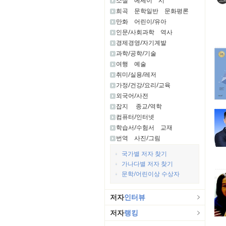
소설
에세이
시
희곡
문학일반
문화평론
만화
어린이/유아
인문/사회과학
역사
경제경영/자기계발
과학/공학/기술
여행
예술
취미/실용/레저
가정/건강/요리/교육
외국어/사전
잡지
종교/역학
컴퓨터/인터넷
학습서/수험서
교재
번역
사진/그림
국가별 저자 찾기
가나다별 저자 찾기
문학/어린이상 수상자
저자
인터뷰
저자
랭킹