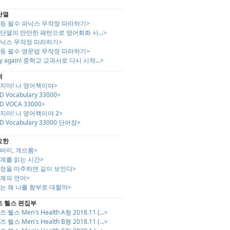
단열
초등 필수 파닉스 무작정 따라하기>
단열의 만만한 패턴으로 영어회화 사...>
파닉스 무작정 따라하기>
초등 필수 영문법 무작정 따라하기>
ry again! 중학교 교과서로 다시 시작...>
덕
지마! 나 영어책이야>
D Vocabulary 33000>
D VOCA 33000>
지마! 나 영어책이야 2>
D Vocabulary 33000 단어장>
요한
바이, 게으름>
계를 읽는 시간>
감정을 마주하면 길이 보인다>
관계의 언어>
는 왜 나를 함부로 대할까>
즈 헬스 편집부
즈 헬스 Men's Health A형 2018.11 (...>
즈 헬스 Men's Health B형 2018.11 (...>