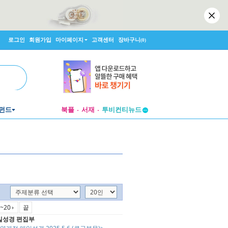
로그인
회원가입
마이페이지
고객센터
장바구니
(0)
펀드
북플
서재
투비컨티뉴드
창작플랫폼
투비컨티뉴드
~20
끝
일성경 편집부