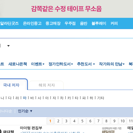
알라딘굿즈
온라인중고
중고매장
우주점
음반
블루레이
커피
서
스트
새로나온책
이벤트
정가인하도서
추천도서
작가와의 만남
북
국내 저자
해외 저자
나
l
다
l
라
l
마
l
바
l
사
l
아
l
자
l
차
l
카
l
타
l
파
l
하
l
기타
가나다순
|
인기순 ▼
1
2
3
4
5
6
7
8
9
10
11
마더텅 편집부
매