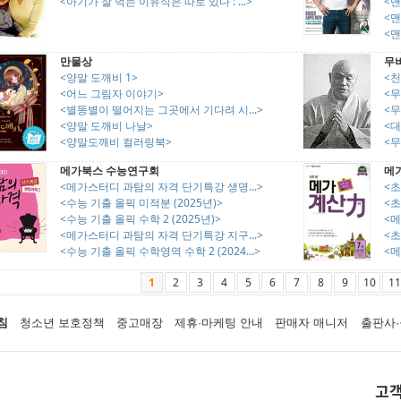
<아기가 잘 먹는 이유식은 따로 있다 : ...>
<맨
<맨
<맨
만물상
무
<양말 도깨비 1>
<
<어느 그림자 이야기>
<
<별똥별이 떨어지는 그곳에서 기다려 시...>
<
<양말 도깨비 나날>
<
<양말도깨비 컬러링북>
<
메가북스 수능연구회
메
<메가스터디 과탐의 자격 단기특강 생명...>
<
<수능 기출 올픽 미적분 (2025년)>
<
<수능 기출 올픽 수학 2 (2025년)>
<메
<메가스터디 과탐의 자격 단기특강 지구...>
<
<수능 기출 올픽 수학영역 수학 2 (2024...>
<메
1
2
3
4
5
6
7
8
9
10
11
침
청소년 보호정책
중고매장
제휴·마케팅 안내
판매자 매니저
출판사·
고객