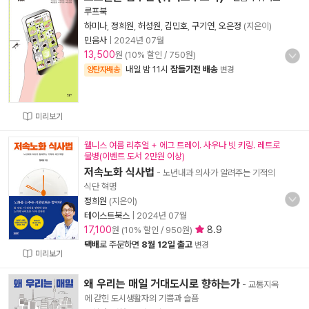
루프북
하미나
,
정희원
,
허성원
,
김민호
,
구기연
,
오은정
(지은이)
민음사
|
2024년 07월
13,500
원 (10% 할인 / 750원)
내일 밤 11시
잠들기전 배송
양탄자배송
변경
미리보기
웰니스 여름 리추얼 + 에그 트레이. 사우나 빗 키링. 레트로
물병(이벤트 도서 2만원 이상)
저속노화 식사법
- 노년내과 의사가 알려주는 기적의
식단 혁명
정희원
(지은이)
테이스트북스
|
2024년 07월
17,100
8.9
원 (10% 할인 / 950원)
택배
로 주문하면
8월 12일 출고
변경
미리보기
왜 우리는 매일 거대도시로 향하는가
- 교통지옥
에 갇힌 도시생활자의 기쁨과 슬픔