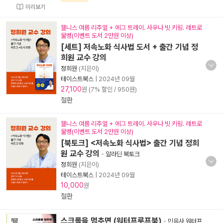
미리보기
웰니스 여름 리추얼 + 에그 트레이. 사우나 빗 키링. 레트로
물병(이벤트 도서 2만원 이상)
[세트] 저속노화 식사법 도서 + 출간 기념 정
희원 교수 강의
정희원
(지은이)
테이스트북스
|
2024년 09월
27,100
원 (7% 할인 / 950원)
절판
웰니스 여름 리추얼 + 에그 트레이. 사우나 빗 키링. 레트로
물병(이벤트 도서 2만원 이상)
[북토크] <저속노화 식사법> 출간 기념 정희
원 교수 강의
-
알라딘 북토크
정희원
(지은이)
테이스트북스
|
2024년 09월
10,000
원
절판
스크롤을 멈추면 (워터프루프북)
-
민음사 워터프