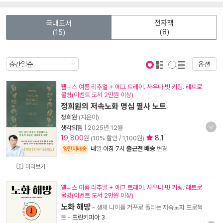
전자책
국내도서
(8)
(15)
옵션
표지 보기
표지 안보기
웰니스 여름 리추얼 + 에그 트레이. 사우나 빗 키링. 레트로
물병(이벤트 도서 2만원 이상)
정희원의 저속노화 명심 필사 노트
정희원
(지은이)
생각의힘
|
2025년 12월
19,800
8.1
원 (10% 할인 / 1,100원)
내일 아침 7시
출근전 배송
양탄자배송
변경
미리보기
웰니스 여름 리추얼 + 에그 트레이. 사우나 빗 키링. 레트로
물병(이벤트 도서 2만원 이상)
노화 해방
- 생체 나이를 거꾸로 돌리는 저속노화 프로젝
트
-
프린키피아 3