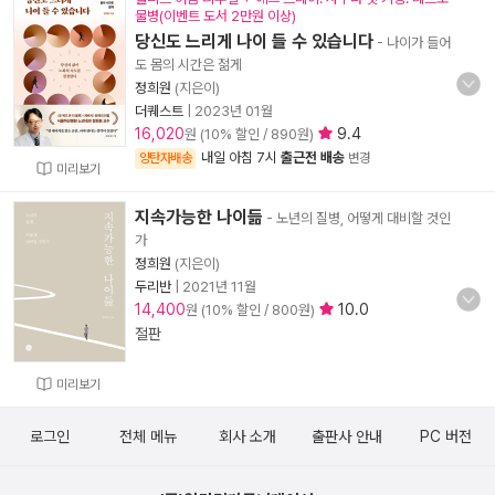
물병(이벤트 도서 2만원 이상)
당신도 느리게 나이 들 수 있습니다
- 나이가 들어
도 몸의 시간은 젊게
정희원
(지은이)
더퀘스트
|
2023년 01월
16,020
9.4
원 (10% 할인 / 890원)
내일 아침 7시
출근전 배송
양탄자배송
변경
미리보기
지속가능한 나이듦
- 노년의 질병, 어떻게 대비할 것인
가
정희원
(지은이)
두리반
|
2021년 11월
14,400
10.0
원 (10% 할인 / 800원)
절판
미리보기
로그인
전체 메뉴
회사 소개
출판사 안내
PC 버전