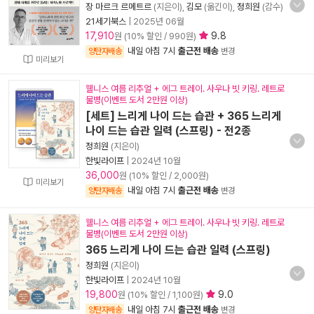
장 마르크 르메트르
(지은이),
김모
(옮긴이),
정희원
(감수)
21세기북스
|
2025년 06월
17,910
9.8
원 (10% 할인 / 990원)
내일 아침 7시
출근전 배송
양탄자배송
변경
미리보기
웰니스 여름 리추얼 + 에그 트레이. 사우나 빗 키링. 레트로
물병(이벤트 도서 2만원 이상)
[세트] 느리게 나이 드는 습관 + 365 느리게
나이 드는 습관 일력 (스프링) - 전2종
정희원
(지은이)
한빛라이프
|
2024년 10월
36,000
원 (10% 할인 / 2,000원)
미리보기
내일 아침 7시
출근전 배송
양탄자배송
변경
웰니스 여름 리추얼 + 에그 트레이. 사우나 빗 키링. 레트로
물병(이벤트 도서 2만원 이상)
365 느리게 나이 드는 습관 일력 (스프링)
정희원
(지은이)
한빛라이프
|
2024년 10월
19,800
9.0
원 (10% 할인 / 1,100원)
내일 아침 7시
출근전 배송
양탄자배송
변경