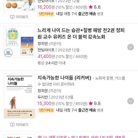
한빛라이프
|
2023년 12월
16,200
8.8
원 (10% 할인 / 900원)
내일 아침 7시
출근전 배송
양탄자배송
변경
미리보기
느리게 나이 드는 습관+질병 해방 전2권 정희
원 교수 유퀴즈 온 더 블럭 감속노화
정희원
(지은이)
한빛라이프
|
2023년 12월
41,400
원 (10% 할인 / 460원)
통상
24시간
이내
지속가능한 나이듦 (리커버)
- 노화와 질병, 거스를
수 없다면 미리 준비하라
정희원
(지은이)
두리반
|
2023년 03월
15,300
9.8
원 (10% 할인 / 850원)
내일 아침 7시
출근전 배송
양탄자배송
변경
미리보기
웰니스 여름 리추얼 + 에그 트레이. 사우나 빗 키링. 레트로