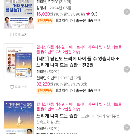
정희원
,
전현우
(지은이)
김영사
|
2024년 05월
16,020
9.3
원 (10% 할인 / 890원)
내일 아침 7시
출근전 배송
양탄자배송
변경
미리보기
웰니스 여름 리추얼 + 에그 트레이. 사우나 빗 키링. 레트로
물병(이벤트 도서 2만원 이상)
[세트] 당신도 느리게 나이 들 수 있습니다 +
느리게 나이 드는 습관 - 전2권
정희원
(지은이)
알라딘 이벤트
|
2023년 12월
32,220
원 (10% 할인 / 1,790원)
미리보기
내일 아침 7시
출근전 배송
양탄자배송
변경
웰니스 여름 리추얼 + 에그 트레이. 사우나 빗 키링. 레트로
물병(이벤트 도서 2만원 이상)
느리게 나이 드는 습관
- 노년내과 의사가 알려주는
감속노화 실천법
정희원
(지은이)