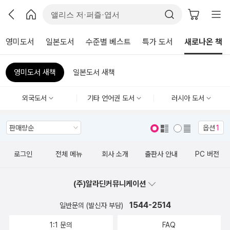
영미도서
일본도서
수준별 베스트
특가 도서
새로나온 책
영미도서 새책
일본도서 새책
외국도서
기타 언어권 도서
러시아 도서
옵션
1
표지 보기
표지 안보기
로그인
전체 메뉴
회사 소개
출판사 안내
PC 버전
(주)알라딘커뮤니케이션
1544-2514
일반문의 (발신자 부담)
1:1 문의
FAQ