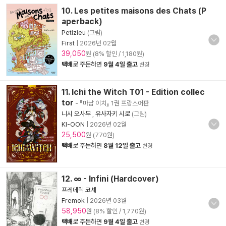
10. Les petites maisons des Chats (P
aperback)
Petizieu
(그림)
First
|
2026년 02월
39,050
원 (8% 할인 / 1,180원)
택배
로 주문하면
9월 4일 출고
변경
11. Ichi the Witch T01 - Edition collec
tor
- 『마남 이치』 1권 프랑스어판
니시 오사무
,
유사자키 시로
(그림)
KI-OON
|
2026년 02월
25,500
원 (770원)
택배
로 주문하면
8월 12일 출고
변경
12. ∞ - Infini (Hardcover)
프레데릭 코셰
Fremok
|
2026년 03월
58,950
원 (8% 할인 / 1,770원)
택배
로 주문하면
9월 4일 출고
변경