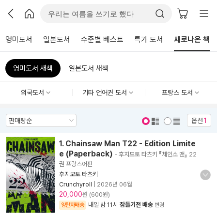
영미도서
일본도서
수준별 베스트
특가 도서
새로나온 책
영미도서 새책
일본도서 새책
외국도서
기타 언어권 도서
프랑스 도서
옵션
1
표지 보기
표지 안보기
1. Chainsaw Man T22 - Edition Limite
e (Paperback)
- 후지모토 타츠키 『체인소 맨』 22
권 프랑스어판
후지모토 타츠키
Crunchyroll
|
2026년 06월
20,000
원 (600원)
내일 밤 11시
잠들기전 배송
양탄자배송
변경