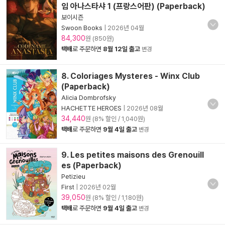
임 아나스타샤 1 (프랑스어판) (Paperback)
보이시즌
Swoon Books
|
2026년 04월
84,300
원 (850원)
택배
로 주문하면
8월 12일 출고
변경
8. Coloriages Mysteres - Winx Club
(Paperback)
Alicia Dombrofsky
HACHETTE HEROES
|
2026년 08월
34,440
원 (8% 할인 / 1,040원)
택배
로 주문하면
9월 4일 출고
변경
9. Les petites maisons des Grenouill
es (Paperback)
Petizieu
First
|
2026년 02월
39,050
원 (8% 할인 / 1,180원)
택배
로 주문하면
9월 4일 출고
변경