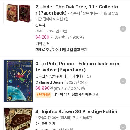
2. Under The Oak Tree, T.1 - Collecto
r (Paperback)
- 김수지 『상수리나무 아래』 프랑스
어판 컬렉터 에디션 1권
김수지
OML
|
2026년 10월
64,280
원 (8% 할인 / 1,930원)
예약판매
택배
로 주문하면
11월 3일 출고
변경
3. Le Petit Prince - Edition illustree in
teractive (Paperback)
앙투안 드 생텍쥐페리
,
미나리마
(그림)
Gallimard Jeune
|
2026년 04월
68,890
원 (8% 할인 / 2,070원)
내일 밤 11시
잠들기전 배송
양탄자배송
변경
4. Jujutsu Kaisen 30 Prestige Edition
- 주술회전 30권(최종화) 프랑스 특별판
아쿠타미 게게
KI-OON
|
2026년 07월