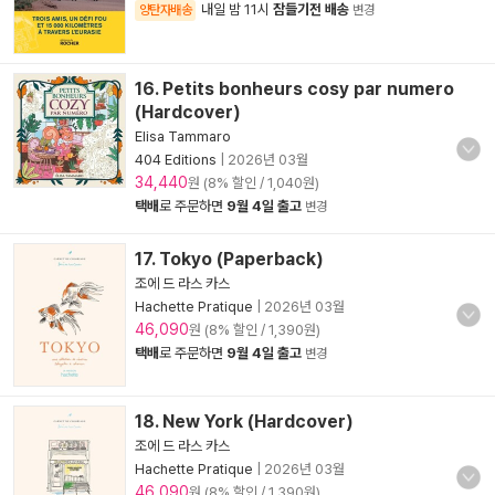
내일 밤 11시
잠들기전 배송
양탄자배송
변경
16. Petits bonheurs cosy par numero
(Hardcover)
Elisa Tammaro
404 Editions
|
2026년 03월
34,440
원 (8% 할인 / 1,040원)
택배
로 주문하면
9월 4일 출고
변경
17. Tokyo (Paperback)
조에 드 라스 카스
Hachette Pratique
|
2026년 03월
46,090
원 (8% 할인 / 1,390원)
택배
로 주문하면
9월 4일 출고
변경
18. New York (Hardcover)
조에 드 라스 카스
Hachette Pratique
|
2026년 03월
46,090
원 (8% 할인 / 1,390원)