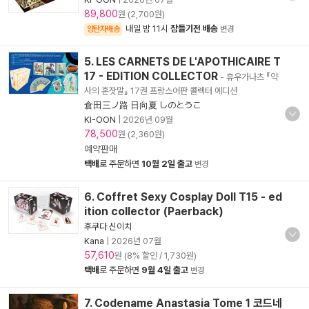
89,800
원 (2,700원)
내일 밤 11시
잠들기전 배송
양탄자배송
변경
5. LES CARNETS DE L'APOTHICAIRE T
17 - EDITION COLLECTOR
- 휴우가나츠 『약
사의 혼잣말』 17권 프랑스어판 콜렉터 에디션
倉田三ノ路 日向夏 しのとうこ
KI-OON
|
2026년 09월
78,500
원 (2,360원)
예약판매
택배
로 주문하면
10월 2일 출고
변경
6. Coffret Sexy Cosplay Doll T15 - ed
ition collector (Paerback)
후쿠다 신이치
Kana
|
2026년 07월
57,610
원 (8% 할인 / 1,730원)
택배
로 주문하면
9월 4일 출고
변경
7. Codename Anastasia Tome 1 코드네