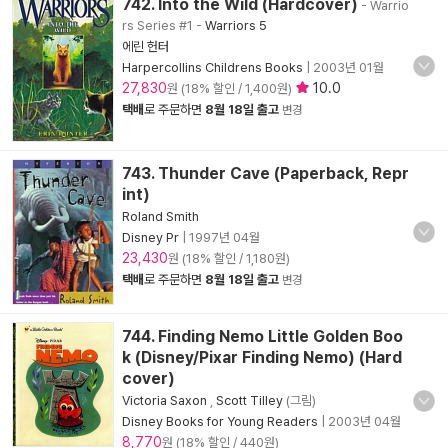
742. Into the Wild (Hardcover)
- Warrio
rs Series #1
-
Warriors 5
에린 헌터
Harpercollins Childrens Books
|
2003년 01월
27,830
10.0
원 (18% 할인 / 1,400원)
택배
로 주문하면
8월 18일 출고
변경
743. Thunder Cave (Paperback, Repr
int)
Roland Smith
Disney Pr
|
1997년 04월
23,430
원 (18% 할인 / 1,180원)
택배
로 주문하면
8월 18일 출고
변경
744. Finding Nemo Little Golden Boo
k (Disney/Pixar Finding Nemo) (Hard
cover)
Victoria Saxon
,
Scott Tilley
(그림)
Disney Books for Young Readers
|
2003년 04월
8,770
원 (18% 할인 / 440원)