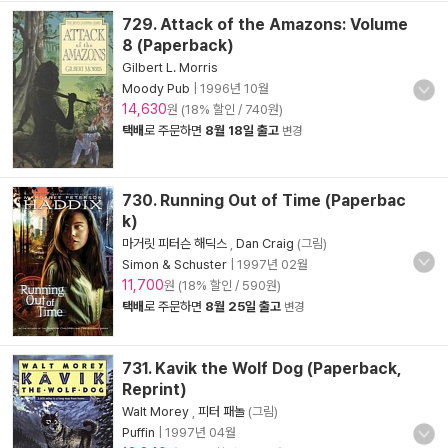
729. Attack of the Amazons: Volume
8 (Paperback)
Gilbert L. Morris
Moody Pub
|
1996년 10월
14,630
원 (18% 할인 / 740원)
택배
로 주문하면
8월 18일 출고
변경
730. Running Out of Time (Paperbac
k)
마거릿 피터슨 해딕스
,
Dan Craig
(그림)
Simon & Schuster
|
1997년 02월
11,700
원 (18% 할인 / 590원)
택배
로 주문하면
8월 25일 출고
변경
731. Kavik the Wolf Dog (Paperback,
Reprint)
Walt Morey
,
피터 패놀
(그림)
Puffin
|
1997년 04월