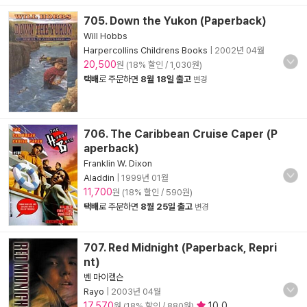
705. Down the Yukon (Paperback)
Will Hobbs
Harpercollins Childrens Books
|
2002년 04월
20,500
원 (18% 할인 / 1,030원)
택배
로 주문하면
8월 18일 출고
변경
706. The Caribbean Cruise Caper (P
aperback)
Franklin W. Dixon
Aladdin
|
1999년 01월
11,700
원 (18% 할인 / 590원)
택배
로 주문하면
8월 25일 출고
변경
707. Red Midnight (Paperback, Repri
nt)
벤 마이켈슨
Rayo
|
2003년 04월
17,570
10.0
원 (18% 할인 / 880원)