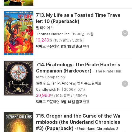
713. My Life as a Toasted Time Trave
ler: 10 (Paperback)
빌 마이어스
Thomas Nelson Inc
|
1996년 05월
10,240
원 (18% 할인 / 520원)
택배
로 주문하면
8월 18일 출고
변경
714. Pirateology: The Pirate Hunter's
Companion (Hardcover)
- The Pirate Hun
ter's Companion
헬렌 워드
,
Ian P. Andrew
,
앤 이본느 길버트
Candlewick Pr
|
2006년 07월
30,960
원 (10% 할인 / 1,550원)
택배
로 주문하면
8월 14일 출고
변경
715. Gregor and the Curse of the Wa
rmbloods (the Underland Chronicles
#3) (Paperback)
-
Underland Chronicles 3