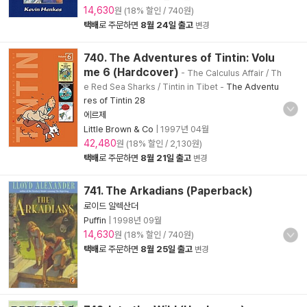
14,630
원 (18% 할인 / 740원)
택배
로 주문하면
8월 24일 출고
변경
740. The Adventures of Tintin: Volu
me 6 (Hardcover)
- The Calculus Affair / Th
e Red Sea Sharks / Tintin in Tibet
-
The Adventu
res of Tintin 28
에르제
Little Brown & Co
|
1997년 04월
42,480
원 (18% 할인 / 2,130원)
택배
로 주문하면
8월 21일 출고
변경
741. The Arkadians (Paperback)
로이드 알렉산더
Puffin
|
1998년 09월
14,630
원 (18% 할인 / 740원)
택배
로 주문하면
8월 25일 출고
변경