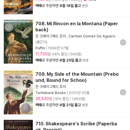
택배
로 주문하면
8월 18일 출고
변경
708. Mi Rincon en la Montana (Paper
back)
진 크레이그헤드 조지
,
Carmen Gomez De Aguero
(옮긴이)
Puffin
|
1996년 07월
11,700
원 (18% 할인 / 590원)
택배
로 주문하면
8월 25일 출고
변경
709. My Side of the Mountain (Prebo
und, Bound for Schoo)
진 크레이그헤드 조지
Turtleback Books
|
2001년 05월
36,930
원 (18% 할인 / 1,850원)
택배
로 주문하면
8월 21일 출고
변경
710. Shakespeare's Scribe (Paperba
ck, Reprint)