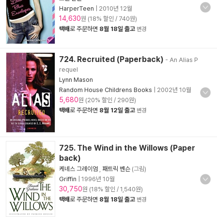
HarperTeen
|
2010년 12월
14,630
원 (18% 할인 / 740원)
택배
로 주문하면
8월 18일 출고
변경
724. Recruited (Paperback)
- An Alias P
requel
Lynn Mason
Random House Childrens Books
|
2002년 10월
5,680
원 (20% 할인 / 290원)
택배
로 주문하면
8월 12일 출고
변경
725. The Wind in the Willows (Paper
back)
케네스 그레이엄
,
패트릭 벤슨
(그림)
Griffin
|
1996년 10월
30,750
원 (18% 할인 / 1,540원)
택배
로 주문하면
8월 18일 출고
변경