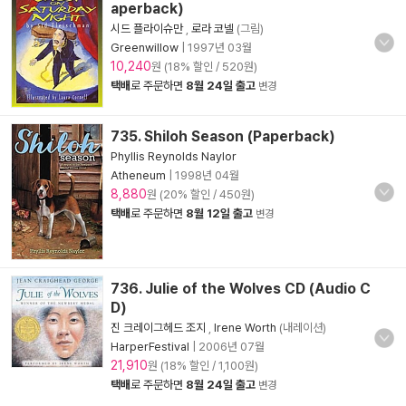
aperback)
시드 플라이슈만
,
로라 코넬
(그림)
Greenwillow
|
1997년 03월
10,240
원 (18% 할인 / 520원)
택배
로 주문하면
8월 24일 출고
변경
735. Shiloh Season (Paperback)
Phyllis Reynolds Naylor
Atheneum
|
1998년 04월
8,880
원 (20% 할인 / 450원)
택배
로 주문하면
8월 12일 출고
변경
736. Julie of the Wolves CD (Audio C
D)
진 크레이그헤드 조지
,
Irene Worth
(내레이션)
HarperFestival
|
2006년 07월
21,910
원 (18% 할인 / 1,100원)
택배
로 주문하면
8월 24일 출고
변경