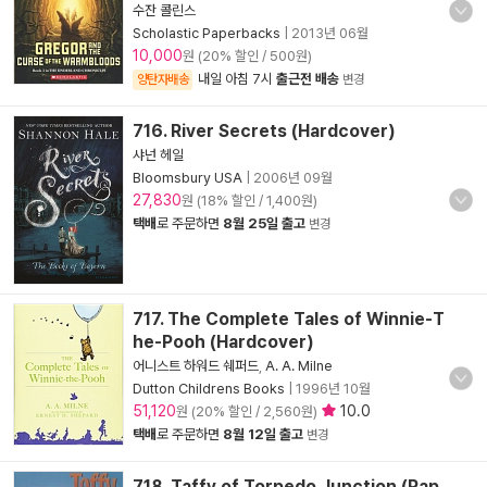
수잔 콜린스
Scholastic Paperbacks
|
2013년 06월
10,000
원 (20% 할인 / 500원)
내일 아침 7시
출근전 배송
양탄자배송
변경
716. River Secrets (Hardcover)
샤넌 헤일
Bloomsbury USA
|
2006년 09월
27,830
원 (18% 할인 / 1,400원)
택배
로 주문하면
8월 25일 출고
변경
717. The Complete Tales of Winnie-T
he-Pooh (Hardcover)
어니스트 하워드 쉐퍼드
,
A. A. Milne
Dutton Childrens Books
|
1996년 10월
51,120
10.0
원 (20% 할인 / 2,560원)
택배
로 주문하면
8월 12일 출고
변경
718. Taffy of Torpedo Junction (Pap