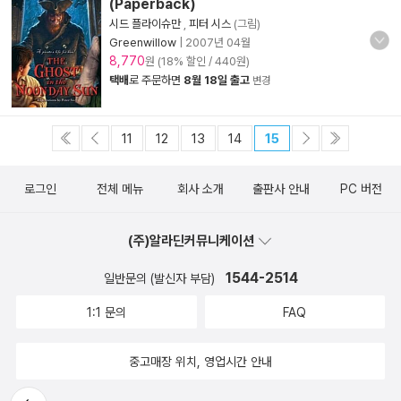
(Paperback)
시드 플라이슈만
,
피터 시스
(그림)
Greenwillow
|
2007년 04월
8,770
원 (18% 할인 / 440원)
택배
로 주문하면
8월 18일 출고
변경
11
12
13
14
15
로그인
전체 메뉴
회사 소개
출판사 안내
PC 버전
(주)알라딘커뮤니케이션
1544-2514
일반문의 (발신자 부담)
1:1 문의
FAQ
중고매장 위치, 영업시간 안내
뒤로가