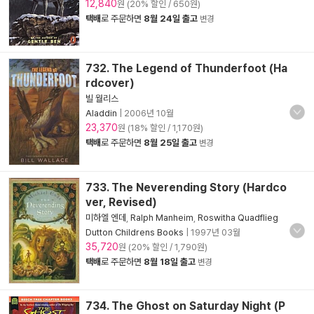
12,840
원 (20% 할인 / 650원)
택배
로 주문하면
8월 24일 출고
변경
732. The Legend of Thunderfoot (Ha
rdcover)
빌 월리스
Aladdin
|
2006년 10월
23,370
원 (18% 할인 / 1,170원)
택배
로 주문하면
8월 25일 출고
변경
733. The Neverending Story (Hardco
ver, Revised)
미하엘 엔데
,
Ralph Manheim
,
Roswitha Quadflieg
Dutton Childrens Books
|
1997년 03월
35,720
원 (20% 할인 / 1,790원)
택배
로 주문하면
8월 18일 출고
변경
734. The Ghost on Saturday Night (P