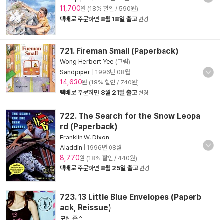
11,700
원 (18% 할인 / 590원)
택배
로 주문하면
8월 18일 출고
변경
721. Fireman Small (Paperback)
Wong Herbert Yee
(그림)
Sandpiper
|
1996년 08월
14,630
원 (18% 할인 / 740원)
택배
로 주문하면
8월 21일 출고
변경
722. The Search for the Snow Leopa
rd (Paperback)
Franklin W. Dixon
Aladdin
|
1996년 08월
8,770
원 (18% 할인 / 440원)
택배
로 주문하면
8월 25일 출고
변경
723. 13 Little Blue Envelopes (Paperb
ack, Reissue)
모린 존슨