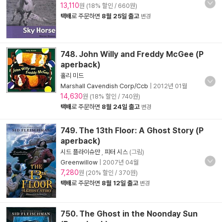
13,110
원 (18% 할인 / 660원)
택배
로 주문하면
8월 25일 출고
변경
748. John Willy and Freddy McGee (P
aperback)
홀리 미드
Marshall Cavendish Corp/Ccb
|
2012년 01월
14,630
원 (18% 할인 / 740원)
택배
로 주문하면
8월 24일 출고
변경
749. The 13th Floor: A Ghost Story (P
aperback)
시드 플라이슈만
,
피터 시스
(그림)
Greenwillow
|
2007년 04월
7,280
원 (20% 할인 / 370원)
택배
로 주문하면
8월 12일 출고
변경
750. The Ghost in the Noonday Sun