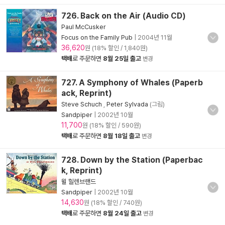
726. Back on the Air (Audio CD)
Paul McCusker
Focus on the Family Pub
|
2004년 11월
36,620
원 (18% 할인 / 1,840원)
택배
로 주문하면
8월 25일 출고
변경
727. A Symphony of Whales (Paperb
ack, Reprint)
Steve Schuch
,
Peter Sylvada
(그림)
Sandpiper
|
2002년 10월
11,700
원 (18% 할인 / 590원)
택배
로 주문하면
8월 18일 출고
변경
728. Down by the Station (Paperbac
k, Reprint)
윌 힐렌브랜드
Sandpiper
|
2002년 10월
14,630
원 (18% 할인 / 740원)
택배
로 주문하면
8월 24일 출고
변경