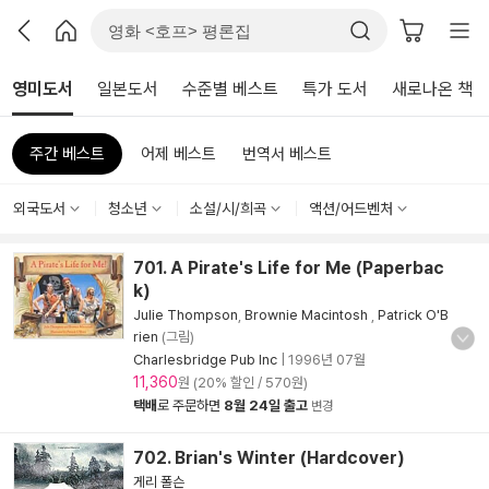
영미도서
일본도서
수준별 베스트
특가 도서
새로나온 책
주간 베스트
어제 베스트
번역서 베스트
외국도서
청소년
소설/시/희곡
액션/어드벤처
701. A Pirate's Life for Me (Paperbac
k)
Julie Thompson
,
Brownie Macintosh
,
Patrick O'B
rien
(그림)
Charlesbridge Pub Inc
|
1996년 07월
11,360
원 (20% 할인 / 570원)
택배
로 주문하면
8월 24일 출고
변경
702. Brian's Winter (Hardcover)
게리 폴슨