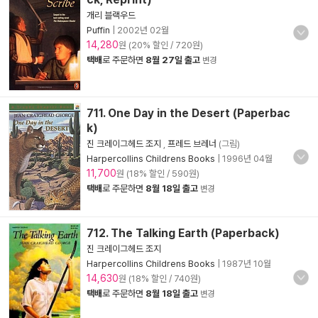
개리 블랙우드
Puffin
|
2002년 02월
14,280
원 (20% 할인 / 720원)
택배
로 주문하면
8월 27일 출고
변경
711. One Day in the Desert (Paperbac
k)
진 크레이그헤드 조지
,
프레드 브레너
(그림)
Harpercollins Childrens Books
|
1996년 04월
11,700
원 (18% 할인 / 590원)
택배
로 주문하면
8월 18일 출고
변경
712. The Talking Earth (Paperback)
진 크레이그헤드 조지
Harpercollins Childrens Books
|
1987년 10월
14,630
원 (18% 할인 / 740원)
택배
로 주문하면
8월 18일 출고
변경