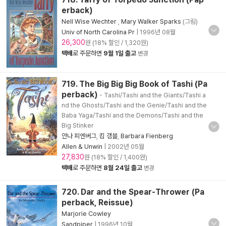
erback)
Nell Wise Wechter
,
Mary Walker Sparks
(그림)
Univ of North Carolina Pr
|
1996년 08월
26,300
원 (18% 할인 / 1,320원)
택배
로 주문하면
9월 1일 출고
변경
719. The Big Big Big Book of Tashi (Pa
perback)
- Tashi/Tashi and the Giants/Tashi a
nd the Ghosts/Tashi and the Genie/Tashi and the
Baba Yaga/Tashi and the Demons/Tashi and the
Big Stinker
안나 피엔버그
,
킴 갬블
,
Barbara Fienberg
Allen & Unwin
|
2002년 05월
27,830
원 (18% 할인 / 1,400원)
택배
로 주문하면
8월 24일 출고
변경
720. Dar and the Spear-Thrower (Pa
perback, Reissue)
Marjorie Cowley
Sandpiper
|
1996년 10월