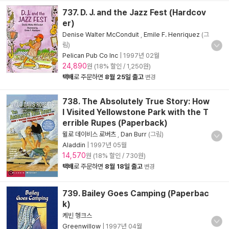
737. D. J. and the Jazz Fest (Hardcov
er)
Denise Walter McConduit
,
Emile F. Henriquez
(그
림)
Pelican Pub Co Inc
|
1997년 02월
24,890
원 (18% 할인 / 1,250원)
택배
로 주문하면
8월 25일 출고
변경
738. The Absolutely True Story: How
I Visited Yellowstone Park with the T
errible Rupes (Paperback)
윌로 데이비스 로버츠
,
Dan Burr
(그림)
Aladdin
|
1997년 05월
14,570
원 (18% 할인 / 730원)
택배
로 주문하면
8월 18일 출고
변경
739. Bailey Goes Camping (Paperbac
k)
케빈 헹크스
Greenwillow
|
1997년 04월