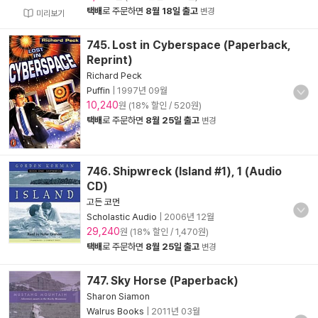
택배
로 주문하면
8월 18일 출고
변경
미리보기
745. Lost in Cyberspace (Paperback,
Reprint)
Richard Peck
Puffin
|
1997년 09월
10,240
원 (18% 할인 / 520원)
택배
로 주문하면
8월 25일 출고
변경
746. Shipwreck (Island #1), 1 (Audio
CD)
고든 코먼
Scholastic Audio
|
2006년 12월
29,240
원 (18% 할인 / 1,470원)
택배
로 주문하면
8월 25일 출고
변경
747. Sky Horse (Paperback)
Sharon Siamon
Walrus Books
|
2011년 03월