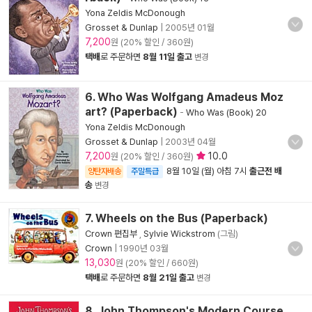
Yona Zeldis McDonough
Grosset & Dunlap
|
2005년 01월
7,200
원 (20% 할인 / 360원)
택배
로 주문하면
8월 11일 출고
변경
6. Who Was Wolfgang Amadeus Moz
art? (Paperback)
-
Who Was (Book) 20
Yona Zeldis McDonough
Grosset & Dunlap
|
2003년 04월
7,200
10.0
원 (20% 할인 / 360원)
8월 10일 (월) 아침 7시
출근전 배
양탄자배송
주말특급
송
변경
7. Wheels on the Bus (Paperback)
Crown 편집부
,
Sylvie Wickstrom
(그림)
Crown
|
1990년 03월
13,030
원 (20% 할인 / 660원)
택배
로 주문하면
8월 21일 출고
변경
8. John Thompson's Modern Course