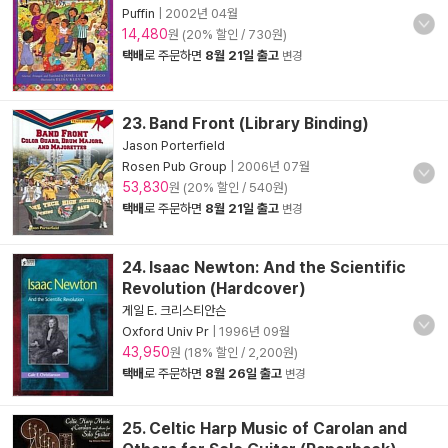
Puffin
|
2002년 04월
14,480
원 (20% 할인 / 730원)
택배
로 주문하면
8월 21일 출고
변경
23. Band Front (Library Binding)
Jason Porterfield
Rosen Pub Group
|
2006년 07월
53,830
원 (20% 할인 / 540원)
택배
로 주문하면
8월 21일 출고
변경
24. Isaac Newton: And the Scientific
Revolution (Hardcover)
게일 E. 크리스티안슨
Oxford Univ Pr
|
1996년 09월
43,950
원 (18% 할인 / 2,200원)
택배
로 주문하면
8월 26일 출고
변경
25. Celtic Harp Music of Carolan and