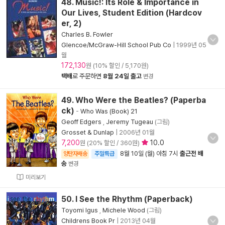
48. Music!: Its Role & Importance in
Our Lives, Student Edition (Hardcov
er, 2)
Charles B. Fowler
Glencoe/McGraw-Hill School Pub Co
|
1999년 05
월
172,130
원 (10% 할인 / 5,170원)
택배
로 주문하면
8월 24일 출고
변경
49. Who Were the Beatles? (Paperba
ck)
-
Who Was (Book) 21
Geoff Edgers
,
Jeremy Tugeau
(그림)
Grosset & Dunlap
|
2006년 01월
7,200
10.0
원 (20% 할인 / 360원)
8월 10일 (월) 아침 7시
출근전 배
양탄자배송
주말특급
송
변경
미리보기
50. I See the Rhythm (Paperback)
Toyomi Igus
,
Michele Wood
(그림)
Childrens Book Pr
|
2013년 04월