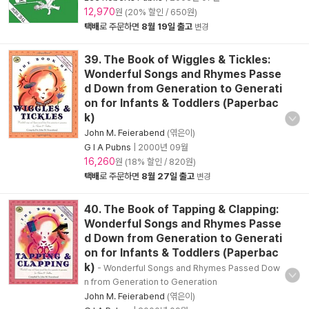
12,970
원 (20% 할인 / 650원)
택배
로 주문하면
8월 19일 출고
변경
39. The Book of Wiggles & Tickles:
Wonderful Songs and Rhymes Passe
d Down from Generation to Generati
on for Infants & Toddlers (Paperbac
k)
John M. Feierabend
(엮은이)
G I A Pubns
|
2000년 09월
16,260
원 (18% 할인 / 820원)
택배
로 주문하면
8월 27일 출고
변경
40. The Book of Tapping & Clapping:
Wonderful Songs and Rhymes Passe
d Down from Generation to Generati
on for Infants & Toddlers (Paperbac
k)
- Wonderful Songs and Rhymes Passed Dow
n from Generation to Generation
John M. Feierabend
(엮은이)