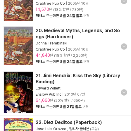
Crabtree Pub Co
|
2005년 10월
14,570
원 (18% 할인 / 730원)
택배
로 주문하면
8월 24일 출고
변경
20. Medieval Myths, Legends, and So
ngs (Hardcover)
Donna Trembinski
Crabtree Pub Co
|
2005년 10월
44,840
원 (18% 할인 / 2,250원)
택배
로 주문하면
8월 24일 출고
변경
21. Jimi Hendrix: Kiss the Sky (Library
Binding)
Edward Willett
Enslow Pub Inc
|
2010년 07월
64,660
원 (20% 할인 / 650원)
택배
로 주문하면
8월 21일 출고
변경
22. Diez Deditos (Paperback)
Jose Luis Orozco
,
엘리사 클레븐
(그림)