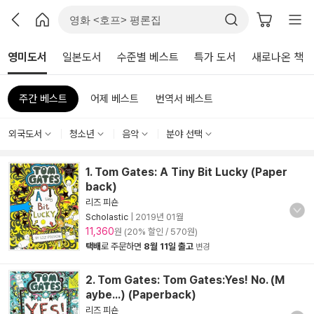
영미도서
일본도서
수준별 베스트
특가 도서
새로나온 책
주간 베스트
어제 베스트
번역서 베스트
외국도서
청소년
음악
분야 선택
1. Tom Gates: A Tiny Bit Lucky (Paper
back)
리즈 피숀
Scholastic
|
2019년 01월
11,360
원 (20% 할인 / 570원)
택배
로 주문하면
8월 11일 출고
변경
2. Tom Gates: Tom Gates:Yes! No. (M
aybe...) (Paperback)
리즈 피숀