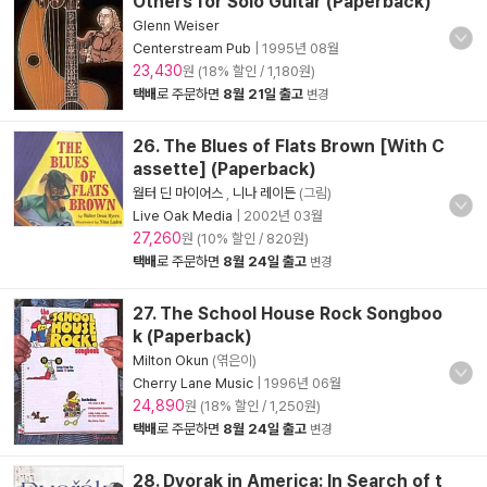
Others for Solo Guitar (Paperback)
Glenn Weiser
Centerstream Pub
|
1995년 08월
23,430
원 (18% 할인 / 1,180원)
택배
로 주문하면
8월 21일 출고
변경
26. The Blues of Flats Brown [With C
assette] (Paperback)
월터 딘 마이어스
,
니나 레이든
(그림)
Live Oak Media
|
2002년 03월
27,260
원 (10% 할인 / 820원)
택배
로 주문하면
8월 24일 출고
변경
27. The School House Rock Songboo
k (Paperback)
Milton Okun
(엮은이)
Cherry Lane Music
|
1996년 06월
24,890
원 (18% 할인 / 1,250원)
택배
로 주문하면
8월 24일 출고
변경
28. Dvorak in America: In Search of t