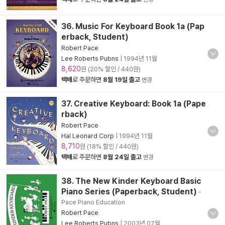
36. Music For Keyboard Book 1a (Pap
erback, Student)
Robert Pace
Lee Roberts Pubns
|
1994년 11월
8,620
원 (20% 할인 / 440원)
택배
로 주문하면
8월 19일 출고
변경
37. Creative Keyboard: Book 1a (Pape
rback)
Robert Pace
Hal Leonard Corp
|
1994년 11월
8,710
원 (18% 할인 / 440원)
택배
로 주문하면
8월 24일 출고
변경
38. The New Kinder Keyboard Basic
Piano Series (Paperback, Student)
-
Pace Piano Education
Robert Pace
Lee Roberts Pubns
|
2003년 07월