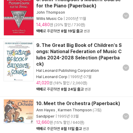
for the Piano (Paperback)
John Thompson
Willis Music Co
|
2005년 11월
14,480
원 (20% 할인 / 730원)
택배
로 주문하면
8월 19일 출고
변경
9. The Great Big Book of Children's S
ongs: National Federation of Music C
lubs 2024-2028 Selection (Paperba
ck)
Hal Leonard Publishing Corporation
Hal Leonard Corp
|
1995년 07월
41,020
원 (18% 할인 / 2,060원)
택배
로 주문하면
8월 24일 출고
변경
10. Meet the Orchestra (Paperback)
Ann Hayes
,
Karmen Thompson
(그림)
Sandpiper
|
1995년 03월
12,660
원 (15% 할인 / 640원)
택배
로 주문하면
8월 11일 출고
변경