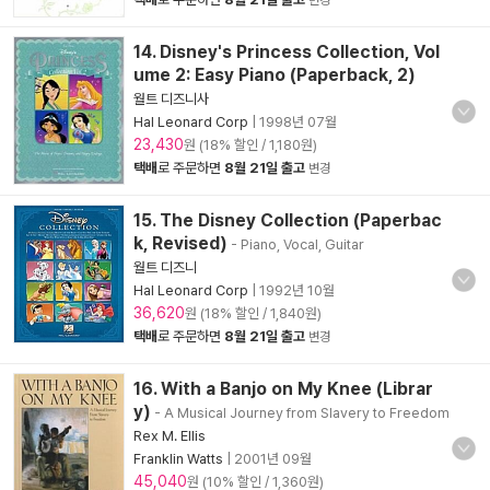
변경
14. Disney's Princess Collection, Vol
ume 2: Easy Piano (Paperback, 2)
월트 디즈니사
Hal Leonard Corp
|
1998년 07월
23,430
원 (18% 할인 / 1,180원)
택배
로 주문하면
8월 21일 출고
변경
15. The Disney Collection (Paperbac
k, Revised)
- Piano, Vocal, Guitar
월트 디즈니
Hal Leonard Corp
|
1992년 10월
36,620
원 (18% 할인 / 1,840원)
택배
로 주문하면
8월 21일 출고
변경
16. With a Banjo on My Knee (Librar
y)
- A Musical Journey from Slavery to Freedom
Rex M. Ellis
Franklin Watts
|
2001년 09월
45,040
원 (10% 할인 / 1,360원)