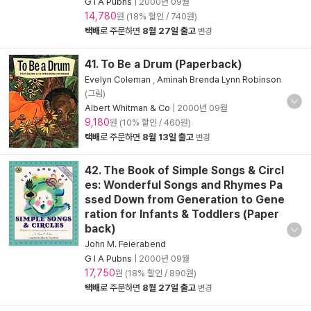
G I A Pubns
|
2000년 09월
14,780
원 (18% 할인 / 740원)
택배
로 주문하면
8월 27일 출고
변경
41. To Be a Drum (Paperback)
Evelyn Coleman
,
Aminah Brenda Lynn Robinson
(그림)
Albert Whitman & Co
|
2000년 09월
9,180
원 (10% 할인 / 460원)
택배
로 주문하면
8월 13일 출고
변경
42. The Book of Simple Songs & Circl
es: Wonderful Songs and Rhymes Pa
ssed Down from Generation to Gene
ration for Infants & Toddlers (Paper
back)
John M. Feierabend
G I A Pubns
|
2000년 09월
17,750
원 (18% 할인 / 890원)
택배
로 주문하면
8월 27일 출고
변경