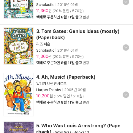
Scholastic
|
2019년 01월
11,360
원 (20% 할인 / 570원)
택배
로 주문하면
8월 11일 출고
변경
3. Tom Gates: Genius Ideas (mostly)
(Paperback)
리즈 피숀
Scholastic
|
2019년 01월
11,360
원 (20% 할인 / 570원)
택배
로 주문하면
8월 11일 출고
변경
4. Ah, Music! (Paperback)
알리키 브란덴베르크
HarperTrophy
|
2005년 09월
10,200
원 (15% 할인 / 510원)
택배
로 주문하면
8월 11일 출고
변경
5. Who Was Louis Armstrong? (Pape
rback)
-
Who Was (Book) 13