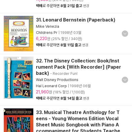
택배
로 주문하면
8월 21일 출고
변경
31. Leonard Bernstein (Paperback)
Mike Venezia
Childrens Pr
|
1998년 03월
6,220
원 (25% 할인 / 340원)
택배
로 주문하면
8월 11일 출고
변경
32. The Disney Collection: Book/Inst
rument Pack [With Recorder] (Paper
back)
- Recorder Fun!
Walt Disney Productions
Hal Leonard Corp
|
1998년 06월
21,960
원 (18% 할인 / 1,100원)
택배
로 주문하면
8월 14일 출고
변경
33. Musical Theatre Anthology for T
eens - Young Womens Edition Vocal
Sheet Music Songbook with Piano A
ccompaniment for Students Teache