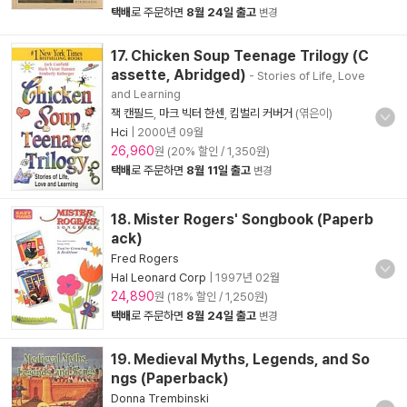
택배
로 주문하면
8월 24일 출고
변경
17. Chicken Soup Teenage Trilogy (C
assette, Abridged)
- Stories of Life, Love
and Learning
잭 캔필드
,
마크 빅터 한센
,
킴벌리 커버거
(엮은이)
Hci
|
2000년 09월
26,960
원 (20% 할인 / 1,350원)
택배
로 주문하면
8월 11일 출고
변경
18. Mister Rogers' Songbook (Paperb
ack)
Fred Rogers
Hal Leonard Corp
|
1997년 02월
24,890
원 (18% 할인 / 1,250원)
택배
로 주문하면
8월 24일 출고
변경
19. Medieval Myths, Legends, and So
ngs (Paperback)
Donna Trembinski