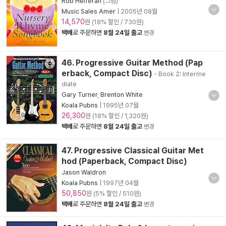
Rob Hefferan
(그림)
Music Sales Amer
|
2005년 08월
14,570
원 (18% 할인 / 730원)
택배
로 주문하면
8월 24일 출고
변경
46. Progressive Guitar Method (Pap
erback, Compact Disc)
- Book 2: Interme
diate
Gary Turner
,
Brenton White
Koala Pubns
|
1995년 07월
26,300
원 (18% 할인 / 1,320원)
택배
로 주문하면
8월 24일 출고
변경
47. Progressive Classical Guitar Met
hod (Paperback, Compact Disc)
Jason Waldron
Koala Pubns
|
1997년 04월
50,850
원 (5% 할인 / 510원)
택배
로 주문하면
8월 24일 출고
변경