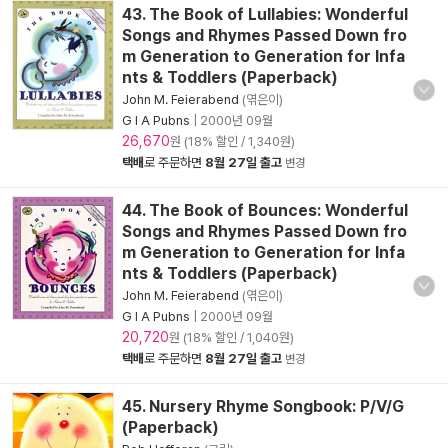
43. The Book of Lullabies: Wonderful
Songs and Rhymes Passed Down fro
m Generation to Generation for Infa
nts & Toddlers (Paperback)
John M. Feierabend
(엮은이)
G I A Pubns
|
2000년 09월
26,670
원 (18% 할인 / 1,340원)
택배
로 주문하면
8월 27일 출고
변경
44. The Book of Bounces: Wonderful
Songs and Rhymes Passed Down fro
m Generation to Generation for Infa
nts & Toddlers (Paperback)
John M. Feierabend
(엮은이)
G I A Pubns
|
2000년 09월
20,720
원 (18% 할인 / 1,040원)
택배
로 주문하면
8월 27일 출고
변경
45. Nursery Rhyme Songbook: P/V/G
(Paperback)