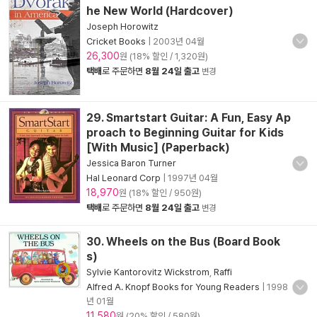
he New World (Hardcover)
Joseph Horowitz
Cricket Books
|
2003년 04월
26,300
원 (18% 할인 / 1,320원)
택배
로 주문하면
8월 24일 출고
변경
29. Smartstart Guitar: A Fun, Easy Ap
proach to Beginning Guitar for Kids
[With Music] (Paperback)
Jessica Baron Turner
Hal Leonard Corp
|
1997년 04월
18,970
원 (18% 할인 / 950원)
택배
로 주문하면
8월 24일 출고
변경
30. Wheels on the Bus (Board Book
s)
Sylvie Kantorovitz Wickstrom
,
Raffi
Alfred A. Knopf Books for Young Readers
|
1998
년 01월
11,580
원 (20% 할인 / 580원)