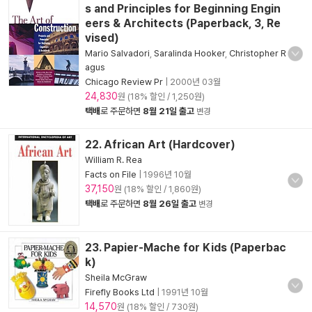
s and Principles for Beginning Engin
eers & Architects (Paperback, 3, Re
vised)
Mario Salvadori
,
Saralinda Hooker
,
Christopher R
agus
Chicago Review Pr
|
2000년 03월
24,830
원 (18% 할인 / 1,250원)
택배
로 주문하면
8월 21일 출고
변경
22. African Art (Hardcover)
William R. Rea
Facts on File
|
1996년 10월
37,150
원 (18% 할인 / 1,860원)
택배
로 주문하면
8월 26일 출고
변경
23. Papier-Mache for Kids (Paperbac
k)
Sheila McGraw
Firefly Books Ltd
|
1991년 10월
14,570
원 (18% 할인 / 730원)