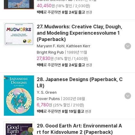
40,450
원 (18% 할인 / 2,030원)
택배
로 주문하면
8월 24일 출고
변경
27. Mudworks: Creative Clay, Dough,
and Modeling Experiencesvolume 1
(Paperback)
Maryann F. Kohl
,
Kathleen Kerr
Bright Ring Pub
|
1989년 11월
27,830
원 (18% 할인 / 1,400원)
택배
로 주문하면
8월 24일 출고
변경
28. Japanese Designs (Paperback, C
LR)
Y. S. Green
Dover Pubns
|
2002년 08월
6,780
원 (25% 할인 / 210원)
택배
로 주문하면
8월 19일 출고
변경
29. Good Earth Art: Environmental A
rt for Kidsvolume 2 (Paperback)