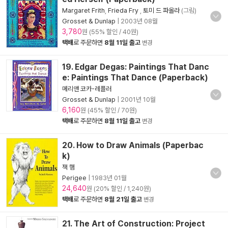
Margaret Frith
,
Frieda Fry
,
토미 드 파올라
(그림)
Grosset & Dunlap
|
2003년 08월
3,780
원 (55% 할인 / 40원)
택배
로 주문하면
8월 11일 출고
변경
19. Edgar Degas: Paintings That Danc
e: Paintings That Dance (Paperback)
메리앤 코카-레플러
Grosset & Dunlap
|
2001년 10월
6,160
원 (45% 할인 / 70원)
택배
로 주문하면
8월 11일 출고
변경
20. How to Draw Animals (Paperbac
k)
잭 햄
Perigee
|
1983년 01월
24,640
원 (20% 할인 / 1,240원)
택배
로 주문하면
8월 21일 출고
변경
21. The Art of Construction: Project