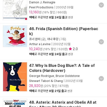
Damon J. Reinagle
Peel Productions
|
2000년 09월
13,160
원 (18% 할인 / 660원)
택배
로 주문하면
8월 24일 출고
변경
46. Frida (Spanish Edition) (Paperbac
k)
조너 윈터
(글),
아나 후앙
(그림)
Arthur a Levine
|
2002년 02월
10,240
2.0
원 (18% 할인 / 520원)
택배
로 주문하면
8월 24일 출고
변경
47. Why Is Blue Dog Blue?: A Tale of
Colors (Hardcover)
George Rodrigue
,
Bruce Goldstone
Stewart Tabori & Chang
|
2002년 03월
28,920
원 (20% 할인 / 870원)
택배
로 주문하면
8월 21일 출고
변경
48. Asterix: Asterix and Obelix All at