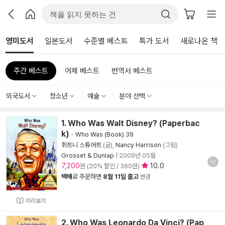
영미도서
일본도서
수준별 베스트
특가 도서
새로나온 책
주간 베스트
어제 베스트
번역서 베스트
외국도서
청소년
예술
분야 선택
1. Who Was Walt Disney? (Paperbac
k)
-
Who Was (Book) 39
휘트니 스튜어트
(글),
Nancy Harrison
(그림)
Grosset & Dunlap
|
2009년 05월
7,200
10.0
원 (20% 할인 / 360원)
택배
로 주문하면
8월 11일 출고
변경
미리보기
2. Who Was Leonardo Da Vinci? (Pap