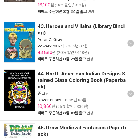
16,100
원 (18% 할인 / 810원)
택배
로 주문하면
8월 24일 출고
변경
43. Heroes and Villains (Library Bindi
ng)
Peter C. Gray
Powerkids Pr
|
2005년 07월
43,880
원 (20% 할인 / 440원)
택배
로 주문하면
8월 21일 출고
변경
44. North American Indian Designs S
tained Glass Coloring Book (Paperba
ck)
존 그린
Dover Pubns
|
1995년 08월
10,860
원 (25% 할인 / 330원)
택배
로 주문하면
8월 19일 출고
변경
45. Draw Medieval Fantasies (Paperb
ack)