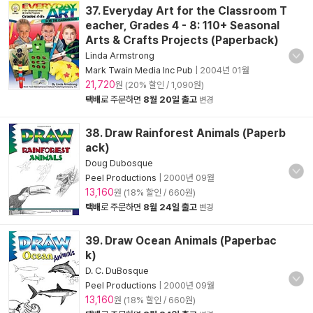
37. Everyday Art for the Classroom T
eacher, Grades 4 - 8: 110+ Seasonal
Arts & Crafts Projects (Paperback)
Linda Armstrong
Mark Twain Media Inc Pub
|
2004년 01월
21,720
원 (20% 할인 / 1,090원)
택배
로 주문하면
8월 20일 출고
변경
38. Draw Rainforest Animals (Paperb
ack)
Doug Dubosque
Peel Productions
|
2000년 09월
13,160
원 (18% 할인 / 660원)
택배
로 주문하면
8월 24일 출고
변경
39. Draw Ocean Animals (Paperbac
k)
D. C. DuBosque
Peel Productions
|
2000년 09월
13,160
원 (18% 할인 / 660원)