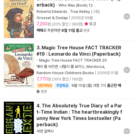
erback)
-
Who Was (Book) 12
Roberta Edwards
,
True Kelley
(그림)
Grosset & Dunlap
|
2005년 09월
7,200
9.0
원 (20% 할인 / 360원)
택배
로 주문하면
8월 11일 출고
변경
3. Magic Tree House FACT TRACKER
#19 : Leonardo da Vinci (Paperback)
-
Magic Tree House FACT TRACKER 20
메리 폽 어즈번
,
나탈리 폽 보이스
,
Murdocca,
Random House Childrens Books
|
2009년 01월
7,770
원 (30% 할인 / 160원)
8월 10일 (월) 아침 7시
출근전 배
양탄자배송
주말특급
송
변경
4. The Absolutely True Diary of a Par
t-Time Indian : The heartbreakingly f
unny New York Times bestseller (Pa
perback)
셔먼 알렉시