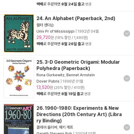
택배
로 주문하면
8월 24일 출고
변경
24. An Alphabet (Paperback, 2nd)
월터 앤더슨
Univ Pr of Mississippi
|
1992년 04월
29,720
원 (18% 할인 / 1,490원)
택배
로 주문하면
8월 26일 출고
변경
25. 3-D Geometric Origami: Modular
Polyhedra (Paperback)
Rona Gurkewitz
,
Bennet Arnstein
Dover Pubns
|
1996년 01월
13,520
원 (25% 할인 / 410원)
택배
로 주문하면
8월 19일 출고
변경
26. 1960-1980: Experiments & New
Directions (20th Century Art) (Libra
ry Binding)
클레어 올리버
,
재키 개프
Gareth Stevens Pub
|
2001년 01월