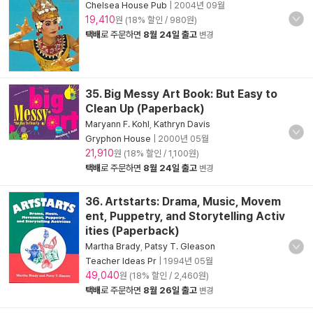
Chelsea House Pub
|
2004년 09월
19,410
원 (18% 할인 / 980원)
택배
로 주문하면
8월 24일 출고
변경
35. Big Messy Art Book: But Easy to
Clean Up (Paperback)
Maryann F. Kohl
,
Kathryn Davis
Gryphon House
|
2000년 05월
21,910
원 (18% 할인 / 1,100원)
택배
로 주문하면
8월 24일 출고
변경
36. Artstarts: Drama, Music, Movem
ent, Puppetry, and Storytelling Activ
ities (Paperback)
Martha Brady
,
Patsy T. Gleason
Teacher Ideas Pr
|
1994년 05월
49,040
원 (18% 할인 / 2,460원)
택배
로 주문하면
8월 26일 출고
변경