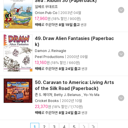
Sea : Album 30 (Paperback)
알베르 우데르조
Orion Pub Co
|
2003년 04월
17,960
원 (18% 할인 / 900원)
택배
로 주문하면
8월 19일 출고
변경
49. Draw Alien Fantasies (Paperbac
k)
Damon J. Reinagle
Peel Productions
|
2000년 09월
13,160
원 (18% 할인 / 660원)
택배
로 주문하면
8월 24일 출고
변경
50. Caravan to America: Living Arts
of the Silk Road (Paperback)
존 S. 메이저
,
Betty J. Belanus
,
Yo-Yo Ma
Cricket Books
|
2002년 10월
23,370
원 (18% 할인 / 1,170원)
택배
로 주문하면
8월 24일 출고
변경
1
2
3
4
5