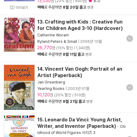
13,030
8.0
원 (20% 할인 / 660원)
택배
로 주문하면
8월 20일 출고
변경
미리보기
13. Crafting with Kids : Creative Fun
for Children Aged 3-10 (Hardcover)
Catherine Woram
Ryland Peters & Small
|
2006년 10월
26,770
원 (15% 할인 / 1,340원)
택배
로 주문하면
8월 11일 출고
변경
14. Vincent Van Gogh: Portrait of an
Artist (Paperback)
Jan Greenberg
Yearling Books
|
2003년 01월
10,120
원 (20% 할인 / 510원)
택배
로 주문하면
8월 21일 출고
변경
15. Leonardo Da Vinci: Young Artist,
Writer, and Inventor (Paperback)
-
Chi
ldhood of World Figures 시리즈 3