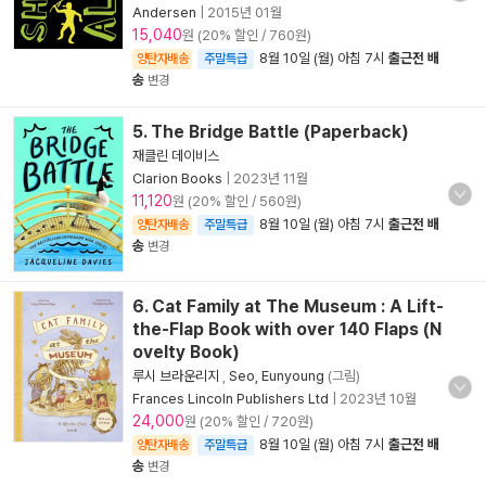
Andersen
|
2015년 01월
15,040
원 (20% 할인 / 760원)
8월 10일 (월) 아침 7시
출근전 배
양탄자배송
주말특급
송
변경
5. The Bridge Battle (Paperback)
재클린 데이비스
Clarion Books
|
2023년 11월
11,120
원 (20% 할인 / 560원)
8월 10일 (월) 아침 7시
출근전 배
양탄자배송
주말특급
송
변경
6. Cat Family at The Museum : A Lift-
the-Flap Book with over 140 Flaps (N
ovelty Book)
루시 브라운리지
,
Seo, Eunyoung
(그림)
Frances Lincoln Publishers Ltd
|
2023년 10월
24,000
원 (20% 할인 / 720원)
8월 10일 (월) 아침 7시
출근전 배
양탄자배송
주말특급
송
변경