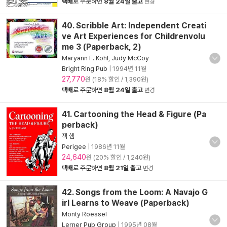
택배
로 주문하면
8월 24일 출고
변경
40. Scribble Art: Independent Creati
ve Art Experiences for Childrenvolu
me 3 (Paperback, 2)
Maryann F. Kohl
,
Judy McCoy
Bright Ring Pub
|
1994년 11월
27,770
원 (18% 할인 / 1,390원)
택배
로 주문하면
8월 24일 출고
변경
41. Cartooning the Head & Figure (Pa
perback)
잭 햄
Perigee
|
1986년 11월
24,640
원 (20% 할인 / 1,240원)
택배
로 주문하면
8월 21일 출고
변경
42. Songs from the Loom: A Navajo G
irl Learns to Weave (Paperback)
Monty Roessel
Lerner Pub Group
|
1995년 08월