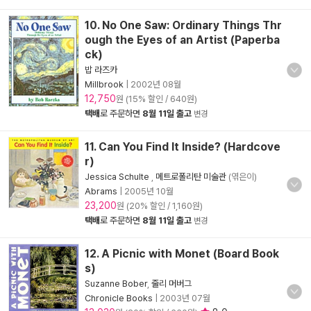
10. No One Saw: Ordinary Things Thr
ough the Eyes of an Artist (Paperba
ck)
밥 라즈카
Millbrook
|
2002년 08월
12,750
원 (15% 할인 / 640원)
택배
로 주문하면
8월 11일 출고
변경
11. Can You Find It Inside? (Hardcove
r)
Jessica Schulte
,
메트로폴리탄 미술관
(엮은이)
Abrams
|
2005년 10월
23,200
원 (20% 할인 / 1,160원)
택배
로 주문하면
8월 11일 출고
변경
12. A Picnic with Monet (Board Book
s)
Suzanne Bober
,
줄리 머버그
Chronicle Books
|
2003년 07월