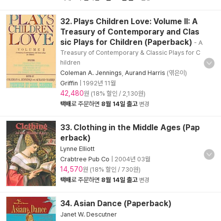
32. Plays Children Love: Volume II: A
Treasury of Contemporary and Clas
sic Plays for Children (Paperback)
- A
Treasury of Contemporary & Classic Plays for C
hildren
Coleman A. Jennings
,
Aurand Harris
(엮은이)
Griffin
|
1992년 11월
42,480
원 (18% 할인 / 2,130원)
택배
로 주문하면
8월 14일 출고
변경
33. Clothing in the Middle Ages (Pap
erback)
Lynne Elliott
Crabtree Pub Co
|
2004년 03월
14,570
원 (18% 할인 / 730원)
택배
로 주문하면
8월 14일 출고
변경
34. Asian Dance (Paperback)
Janet W. Descutner