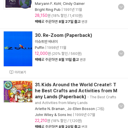
Maryann F. Kohl
,
Cindy Gainer
Bright Ring Pub
|
1991년 11월
28,150
원 (18% 할인 / 1,410원)
택배
로 주문하면
8월 27일 출고
변경
30. Re-Zoom (Paperback)
이슈트반 바녀이
Puffin
|
1998년 11월
12,000
원 (20% 할인 / 560원)
택배
로 주문하면
8월 11일 출고
변경
미리보기
31. Kids Around the World Create!: T
he Best Crafts and Activities from M
any Lands (Paperback)
- The Best Crafts
and Activities from Many Lands
Arlette N. Braman
,
Jo-Ellen Bosson
(그림)
John Wiley & Sons Inc
|
1999년 07월
22,210
원 (18% 할인 / 1,120원)
택배
로 주문하면
8월 20일 출고
변경