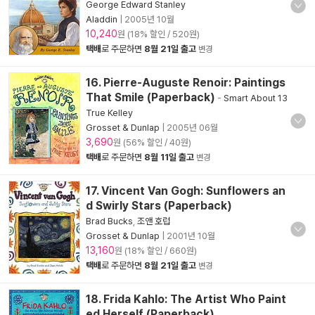
George Edward Stanley
Aladdin
|
2005년 10월
10,240
원 (18% 할인 / 520원)
택배
로 주문하면
8월 21일 출고
변경
16. Pierre-Auguste Renoir: Paintings
That Smile (Paperback)
-
Smart About 13
True Kelley
Grosset & Dunlap
|
2005년 06월
3,690
원 (56% 할인 / 40원)
택배
로 주문하면
8월 11일 출고
변경
17. Vincent Van Gogh: Sunflowers an
d Swirly Stars (Paperback)
Brad Bucks
,
조앤 호럽
Grosset & Dunlap
|
2001년 10월
13,160
원 (18% 할인 / 660원)
택배
로 주문하면
8월 21일 출고
변경
18. Frida Kahlo: The Artist Who Paint
ed Herself (Paperback)