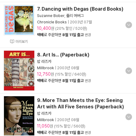
7. Dancing with Degas (Board Books)
Suzanne Bober
,
줄리 머버그
Chronicle Books
|
2003년 07월
10,400
원 (20% 할인 / 520원)
택배
로 주문하면
8월 11일 출고
변경
미리보기
8. Art Is... (Paperback)
밥 라즈카
Millbrook
|
2003년 08월
12,750
원 (15% 할인 / 640원)
택배
로 주문하면
8월 11일 출고
변경
9. More Than Meets the Eye: Seeing
Art with All Five Senses (Paperback)
밥 라츠카
Millbrook
|
2003년 08월
11,050
원 (15% 할인 / 560원)
택배
로 주문하면
8월 11일 출고
변경