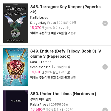
848. Tarragon: Key Keeper (Paperba
ck)
Karlie Lucas
Dragonkey Press
|
2016년 03월
15,370
원 (18% 할인 / 770원)
택배
로 주문하면
8월 24일 출고
변경
849. Endure (Defy Trilogy, Book 3), V
olume 3 (Paperback)
Sara B. Larson
Scholastic Inc.
|
2016년 11월
14,630
원 (18% 할인 / 740원)
택배
로 주문하면
8월 24일 출고
변경
850. Under the Lilacs (Hardcover)
루이자 메이 올콧
Palala Press
|
2015년 09월
46,560
원 (10% 할인 / 1,400원)