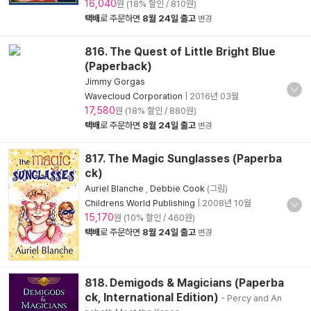
16,040
원 (18% 할인 / 810원)
택배
로 주문하면
8월 24일 출고
변경
816. The Quest of Little Bright Blue
(Paperback)
Jimmy Gorgas
Wavecloud Corporation
|
2016년 03월
17,580
원 (18% 할인 / 880원)
택배
로 주문하면
8월 24일 출고
변경
817. The Magic Sunglasses (Paperba
ck)
Auriel Blanche
,
Debbie Cook
(그림)
Childrens World Publishing
|
2008년 10월
15,170
원 (10% 할인 / 460원)
택배
로 주문하면
8월 24일 출고
변경
818. Demigods & Magicians (Paperba
ck, International Edition)
- Percy and An