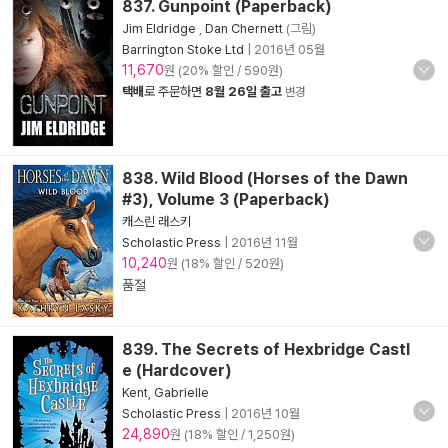
837. Gunpoint (Paperback)
Jim Eldridge
,
Dan Chernett
(그림)
Barrington Stoke Ltd
|
2016년 05월
11,670
원 (20% 할인 / 590원)
택배
로 주문하면
8월 26일 출고
변경
838. Wild Blood (Horses of the Dawn
#3), Volume 3 (Paperback)
캐스린 래스키
Scholastic Press
|
2016년 11월
10,240
원 (18% 할인 / 520원)
품절
839. The Secrets of Hexbridge Castl
e (Hardcover)
Kent, Gabrielle
Scholastic Press
|
2016년 10월
24,890
원 (18% 할인 / 1,250원)