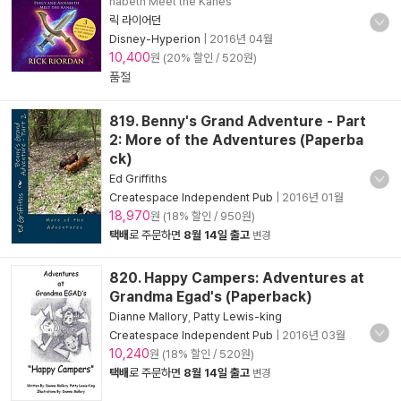
nabeth Meet the Kanes
릭 라이어던
Disney-Hyperion
|
2016년 04월
10,400
원 (20% 할인 / 520원)
품절
819. Benny's Grand Adventure - Part
2: More of the Adventures (Paperba
ck)
Ed Griffiths
Createspace Independent Pub
|
2016년 01월
18,970
원 (18% 할인 / 950원)
택배
로 주문하면
8월 14일 출고
변경
820. Happy Campers: Adventures at
Grandma Egad's (Paperback)
Dianne Mallory
,
Patty Lewis-king
Createspace Independent Pub
|
2016년 03월
10,240
원 (18% 할인 / 520원)
택배
로 주문하면
8월 14일 출고
변경