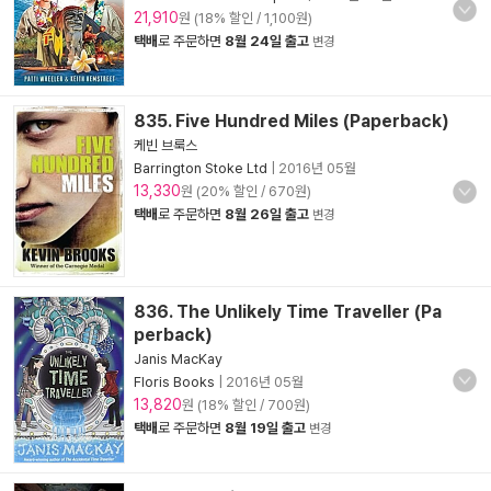
21,910
원 (18% 할인 / 1,100원)
택배
로 주문하면
8월 24일 출고
변경
835. Five Hundred Miles (Paperback)
케빈 브룩스
Barrington Stoke Ltd
|
2016년 05월
13,330
원 (20% 할인 / 670원)
택배
로 주문하면
8월 26일 출고
변경
836. The Unlikely Time Traveller (Pa
perback)
Janis MacKay
Floris Books
|
2016년 05월
13,820
원 (18% 할인 / 700원)
택배
로 주문하면
8월 19일 출고
변경