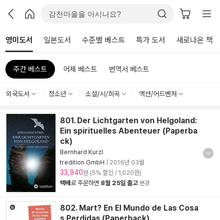
영미도서
일본도서
수준별 베스트
특가 도서
새로나온 책
주간 베스트
어제 베스트
번역서 베스트
외국도서
청소년
소설/시/희곡
액션/어드벤처
801. Der Lichtgarten von Helgoland:
Ein spirituelles Abenteuer (Paperba
ck)
Bernhard Kurzl
tredition GmbH
|
2016년 03월
33,940
원 (5% 할인 / 1,020원)
택배
로 주문하면
8월 25일 출고
변경
802. Mart? En El Mundo de Las Cosa
s Perdidas (Paperback)