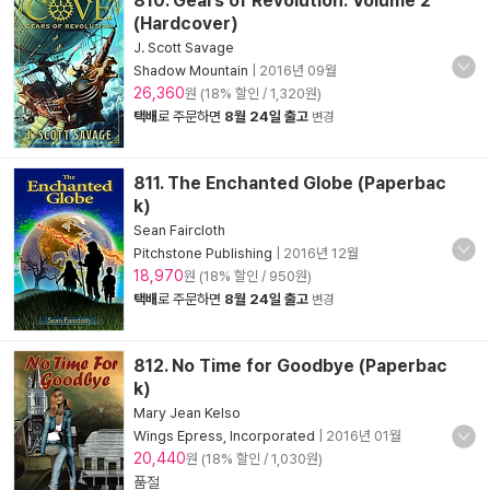
810. Gears of Revolution: Volume 2
(Hardcover)
J. Scott Savage
Shadow Mountain
|
2016년 09월
26,360
원 (18% 할인 / 1,320원)
택배
로 주문하면
8월 24일 출고
변경
811. The Enchanted Globe (Paperbac
k)
Sean Faircloth
Pitchstone Publishing
|
2016년 12월
18,970
원 (18% 할인 / 950원)
택배
로 주문하면
8월 24일 출고
변경
812. No Time for Goodbye (Paperbac
k)
Mary Jean Kelso
Wings Epress, Incorporated
|
2016년 01월
20,440
원 (18% 할인 / 1,030원)
품절