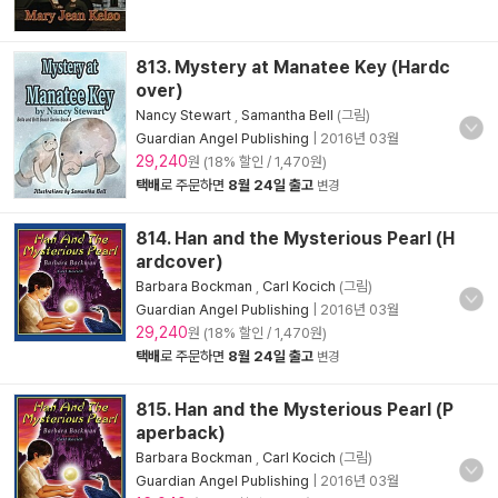
813. Mystery at Manatee Key (Hardc
over)
Nancy Stewart
,
Samantha Bell
(그림)
Guardian Angel Publishing
|
2016년 03월
29,240
원 (18% 할인 / 1,470원)
택배
로 주문하면
8월 24일 출고
변경
814. Han and the Mysterious Pearl (H
ardcover)
Barbara Bockman
,
Carl Kocich
(그림)
Guardian Angel Publishing
|
2016년 03월
29,240
원 (18% 할인 / 1,470원)
택배
로 주문하면
8월 24일 출고
변경
815. Han and the Mysterious Pearl (P
aperback)
Barbara Bockman
,
Carl Kocich
(그림)
Guardian Angel Publishing
|
2016년 03월