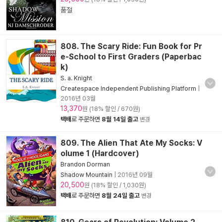
품절
808. The Scary Ride: Fun Book for Pr
e-School to First Graders (Paperbac
k)
S. a. Knight
Createspace Independent Publishing Platform
|
2016년 03월
13,370
원 (18% 할인 / 670원)
택배
로 주문하면
8월 14일 출고
변경
809. The Alien That Ate My Socks: V
olume 1 (Hardcover)
Brandon Dorman
Shadow Mountain
|
2016년 09월
20,500
원 (18% 할인 / 1,030원)
택배
로 주문하면
8월 24일 출고
변경