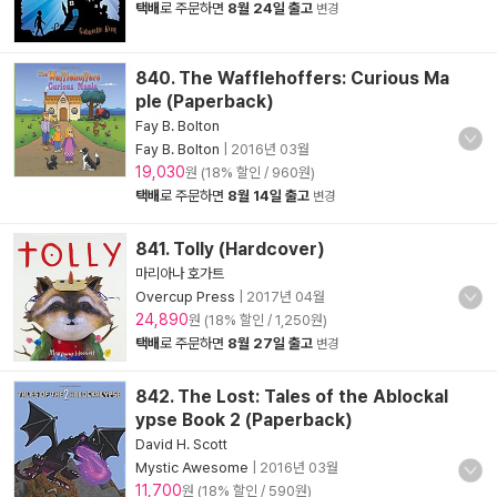
택배
로 주문하면
8월 24일 출고
변경
840. The Wafflehoffers: Curious Ma
ple (Paperback)
Fay B. Bolton
Fay B. Bolton
|
2016년 03월
19,030
원 (18% 할인 / 960원)
택배
로 주문하면
8월 14일 출고
변경
841. Tolly (Hardcover)
마리아나 호가트
Overcup Press
|
2017년 04월
24,890
원 (18% 할인 / 1,250원)
택배
로 주문하면
8월 27일 출고
변경
842. The Lost: Tales of the Ablockal
ypse Book 2 (Paperback)
David H. Scott
Mystic Awesome
|
2016년 03월
11,700
원 (18% 할인 / 590원)