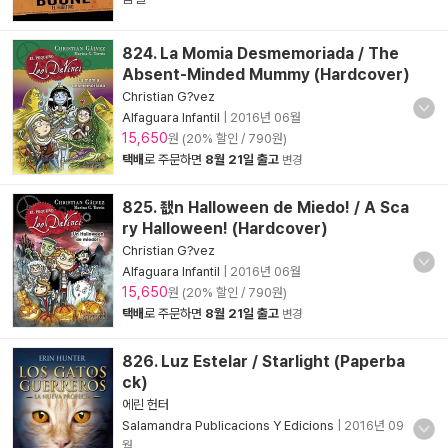
824. La Momia Desmemoriada / The
Absent-Minded Mummy (Hardcover)
Christian G?vez
Alfaguara Infantil
|
2016년 06월
15,650
원 (20% 할인 / 790원)
택배
로 주문하면
8월 21일 출고
변경
825. 좺n Halloween de Miedo! / A Sca
ry Halloween! (Hardcover)
Christian G?vez
Alfaguara Infantil
|
2016년 06월
15,650
원 (20% 할인 / 790원)
택배
로 주문하면
8월 21일 출고
변경
826. Luz Estelar / Starlight (Paperba
ck)
에린 헌터
Salamandra Publicacions Y Edicions
|
2016년 09
월