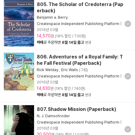
805. The Scholar of Credoterra (Pap
erback)
Benjamin a. Berry
Createspace Independent Publishing Platform
|
2016년 03월
14,570
원 (18% 할인 / 730원)
택배
로 주문하면
8월 14일 출고
변경
806. Adventures of a Royal Family: T
he Fall Festival (Paperback)
Rick Welday
,
Eric Walls
(그림)
Createspace Independent Publishing Platform
|
2016년 03월
14,630
원 (18% 할인 / 740원)
택배
로 주문하면
8월 14일 출고
변경
807. Shadow Mission (Paperback)
N. J. Damschroder
Createspace Independent Publishing Platform
|
2016년 03월
20,500
원 (18% 할인 / 1,030원)