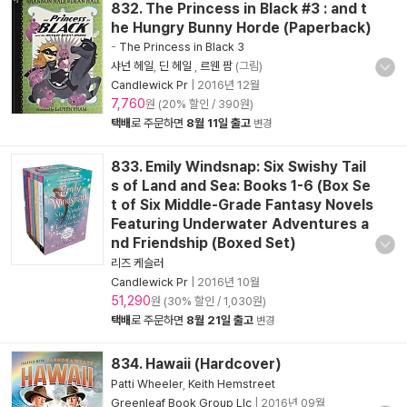
832. The Princess in Black #3 : and t
he Hungry Bunny Horde (Paperback)
-
The Princess in Black 3
샤넌 헤일
,
딘 헤일
,
르웬 팜
(그림)
Candlewick Pr
|
2016년 12월
7,760
원 (20% 할인 / 390원)
택배
로 주문하면
8월 11일 출고
변경
833. Emily Windsnap: Six Swishy Tail
s of Land and Sea: Books 1-6 (Box Se
t of Six Middle-Grade Fantasy Novels
Featuring Underwater Adventures a
nd Friendship (Boxed Set)
리즈 케슬러
Candlewick Pr
|
2016년 10월
51,290
원 (30% 할인 / 1,030원)
택배
로 주문하면
8월 21일 출고
변경
834. Hawaii (Hardcover)
Patti Wheeler
,
Keith Hemstreet
Greenleaf Book Group Llc
|
2016년 09월