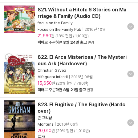
821. Without a Hitch: 6 Stories on Ma
rriage & Family (Audio CD)
focus on the Family
Focus on the Family Pub
|
2016년 10월
21,960
원 (18% 할인 / 1,100원)
택배
로 주문하면
8월 24일 출고
변경
822. El Arca Misteriosa / The Mysteri
ous Ark (Hardcover)
Christian G?vez
Alfaguara Infantil
|
2016년 06월
15,650
원 (20% 할인 / 790원)
택배
로 주문하면
8월 21일 출고
변경
823. El Fugitivo / The Fugitive (Hardc
over)
존 그리샴
Montena
|
2016년 06월
20,010
원 (20% 할인 / 1,010원)
품절