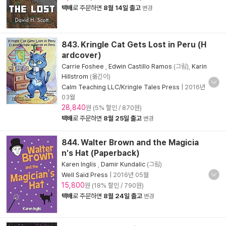
택배
로 주문하면
8월 14일 출고
변경
843. Kringle Cat Gets Lost in Peru (H
ardcover)
Carrie Foshee
,
Edwin Castillo Ramos
(그림),
Karin
Hillstrom
(옮긴이)
Calm Teaching LLC/Kringle Tales Press
|
2016년
03월
28,840
원 (5% 할인 / 870원)
택배
로 주문하면
8월 25일 출고
변경
844. Walter Brown and the Magicia
n's Hat (Paperback)
Karen Inglis
,
Damir Kundalic
(그림)
Well Said Press
|
2016년 05월
15,800
원 (18% 할인 / 790원)
택배
로 주문하면
8월 24일 출고
변경