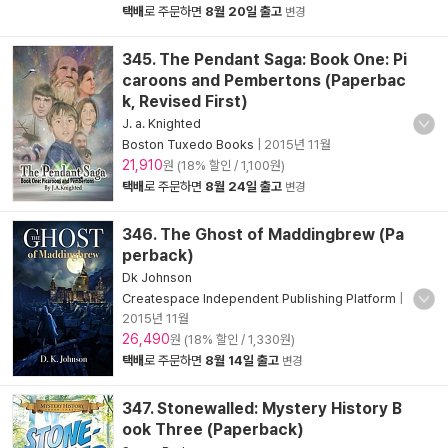
택배
로 주문하면
8월 20일 출고
변경
345. The Pendant Saga: Book One: Pi
caroons and Pembertons (Paperbac
k, Revised First)
J. a. Knighted
Boston Tuxedo Books
|
2015년 11월
21,910
원 (18% 할인 / 1,100원)
택배
로 주문하면
8월 24일 출고
변경
346. The Ghost of Maddingbrew (Pa
perback)
Dk Johnson
Createspace Independent Publishing Platform
|
2015년 11월
26,490
원 (18% 할인 / 1,330원)
택배
로 주문하면
8월 14일 출고
변경
347. Stonewalled: Mystery History B
ook Three (Paperback)