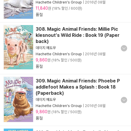
Hachette Children's Group
|
2016년 08월
11,840
원 (18% 할인 / 600원)
품절
308. Magic Animal Friends: Millie Pic
klesnout's Wild Ride : Book 19 (Paper
back)
데이지 메도우
Hachette Children's Group
|
2016년 08월
9,860
원 (18% 할인 / 500원)
품절
309. Magic Animal Friends: Phoebe P
addlefoot Makes a Splash : Book 18
(Paperback)
데이지 메도우
Hachette Children's Group
|
2016년 08월
9,860
원 (18% 할인 / 500원)
품절