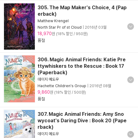
305. The Map Maker's Choice, 4 (Pap
erback)
Matthew Krengel
North Star Pr of st Cloud
|
2016년 03월
18,970
원 (18% 할인 / 950원)
품절
306. Magic Animal Friends: Katie Pre
ttywhiskers to the Rescue : Book 17
(Paperback)
데이지 메도우
Hachette Children's Group
|
2016년 08월
9,860
원 (18% 할인 / 500원)
품절
307. Magic Animal Friends: Amy Sno
wycoat's Daring Dive : Book 20 (Pape
rback)
데이지 메도우