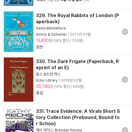
329. The Royal Rabbits of London (P
aperback)
Santa Montefiore
Simon & Schuster
|
2017년 03월
13,820
원 (18% 할인 / 700원)
절판
330. The Dark Frigate (Paperback, R
eprint of an E)
찰스 보드만 하스
Echo Library
|
2016년 02월
20,740
원 (10% 할인 / 630원)
품절
331. Trace Evidence: A Virals Short S
tory Collection (Prebound, Bound fo
r Schoo)
캐시 라익스
,
Brendan Reichs