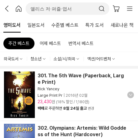
영미도서
일본도서
수준별 베스트
특가 도서
새로나온 책
주간 베스트
어제 베스트
번역서 베스트
외국도서
청소년
소설/시/희곡
액션/어드벤처
301. The 5th Wave (Paperback, Larg
e Print)
Rick Yancey
Large Print Pr
|
2016년 02월
23,430
원 (18% 할인 / 1,180원)
택배
로 주문하면
8월 24일 출고
변경
302. Olympians: Artemis: Wild Godde
ss of the Hunt (Hardcover)