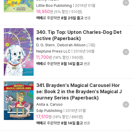
Little Boo Publishing
|
2016년 01월
16,950
원 (5% 할인 / 510원)
택배
로 주문하면
8월 25일 출고
변경
340. Tip Top: Upton Charles-Dog Det
ective (Paperback)
D. G. Stern
,
Deborah Allison
(그림)
Neptune Press LLC
|
2016년 09월
11,700
원 (18% 할인 / 590원)
택배
로 주문하면
8월 14일 출고
변경
341. Brayden's Magical Carousel Hor
se: Book 2 in the Brayden's Magical J
ourney Series (Paperback)
Anita a. Caruso
Sdp Publishing
|
2016년 01월
17,510
원 (18% 할인 / 880원)
택배
로 주문하면
8월 14일 출고
변경