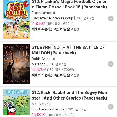
310. Frankie's Magic Football: Olympi
c Flame Chase : Book 16 (Paperback)
Frank Lampard
Hachette Children's Group
|
2016년 07월
11,840
원 (18% 할인 / 600원)
택배
로 주문하면
8월 19일 출고
변경
311. BYRHTNOTH AT THE BATTLE OF
MALDON (Paperback)
Robin Campbell
Matador
|
2016년 07월
13,820
원 (18% 할인 / 700원)
택배
로 주문하면
8월 19일 출고
변경
312. Raskl Rabbit and The Bogey Mon
ster : And Other Stories (Paperback)
Marilyn King
Troubador Publishing
|
2016년 07월
15,800
원 (18% 할인 / 790원)