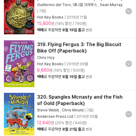
Guillermo del Toro
,
대니얼 크라우스
,
Sean Murray
(그림)
Hot Key Books
|
2016년 11월
15,800
원 (18% 할인 / 790원)
택배
로 주문하면
8월 19일 출고
변경
319. Flying Fergus 3: The Big Biscuit
Bike Off (Paperback)
Chris Hoy
Hot Key Books
|
2016년 06월
9,860
원 (18% 할인 / 500원)
택배
로 주문하면
8월 19일 출고
변경
320. Spangles Mcnasty and the Fish
of Gold (Paperback)
Steve Webb
,
Chris Mould
(그림)
Andersen Press Ltd
|
2016년 05월
12,640
원 (25% 할인 / 640원)
택배
로 주문하면
8월 21일 출고
변경