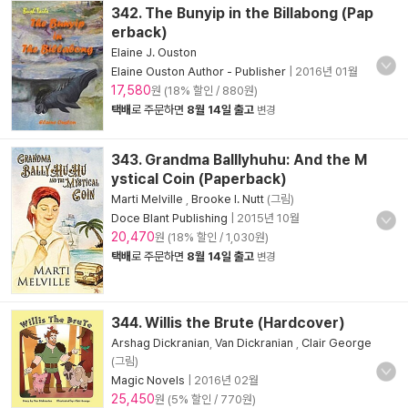
342. The Bunyip in the Billabong (Pap
erback)
Elaine J. Ouston
Elaine Ouston Author - Publisher
|
2016년 01월
17,580
원 (18% 할인 / 880원)
택배
로 주문하면
8월 14일 출고
변경
343. Grandma Balllyhuhu: And the M
ystical Coin (Paperback)
Marti Melville
,
Brooke I. Nutt
(그림)
Doce Blant Publishing
|
2015년 10월
20,470
원 (18% 할인 / 1,030원)
택배
로 주문하면
8월 14일 출고
변경
344. Willis the Brute (Hardcover)
Arshag Dickranian
,
Van Dickranian
,
Clair George
(그림)
Magic Novels
|
2016년 02월
25,450
원 (5% 할인 / 770원)