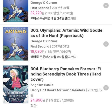
George O'Connor
First Second
|
2017년 01월
32,220
원 (18% 할인 / 1,620원)
택배
로 주문하면
8월 24일 출고
변경
303. Olympians: Artemis: Wild Godde
ss of the Hunt (Paperback)
George O'Connor
First Second
|
2017년 01월
19,030
원 (18% 할인 / 960원)
택배
로 주문하면
8월 20일 출고
변경
304. Blueberry Pancakes Forever: Fi
nding Serendipity Book Three (Hard
cover)
Angelica Banks
Henry Holt Books for Young Readers
|
2017년 02
월
24,890
원 (18% 할인 / 1,250원)
절판