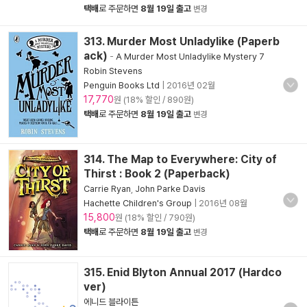
택배
로 주문하면
8월 19일 출고
변경
313. Murder Most Unladylike (Paperb
ack)
-
A Murder Most Unladylike Mystery 7
Robin Stevens
Penguin Books Ltd
|
2016년 02월
17,770
원 (18% 할인 / 890원)
택배
로 주문하면
8월 19일 출고
변경
314. The Map to Everywhere: City of
Thirst : Book 2 (Paperback)
Carrie Ryan
,
John Parke Davis
Hachette Children's Group
|
2016년 08월
15,800
원 (18% 할인 / 790원)
택배
로 주문하면
8월 19일 출고
변경
315. Enid Blyton Annual 2017 (Hardco
ver)
에니드 블라이튼