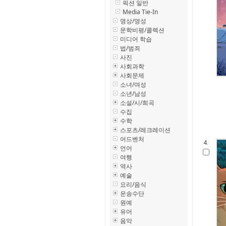
픽션 일반
Media Tie-In
명상/영성
문학비평/콜렉션
미디어 학습
법/범죄
사진
사회과학
사회문제
소녀/여성
소년/남성
소설/시/희곡
수집
수학
스포츠/레크레이션
어드벤처
4.
언어
여행
역사
예술
요리/음식
운송수단
원예
유머
음악