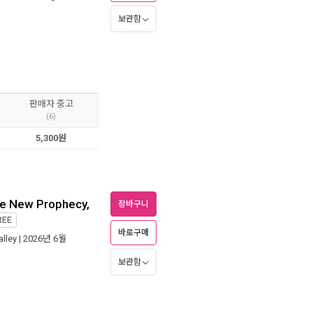
보관함
판매자 중고
(6)
5,300원
he New Prophecy,
장바구니
REE
바로구매
alley
| 2026년 6월
보관함