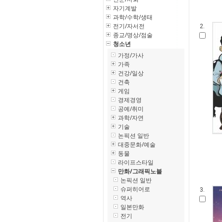
자기계발
과학/수학/생태
전기/자서전
2.
종교/명상/점술
청소년
가정/가사
가족
건강/일상
건축
게임
경제경영
공예/취미
과학/자연
기술
논픽션 일반
대중문화/예술
동물
라이프스타일
만화/그래픽노블
논픽션 일반
슈퍼히어로
3.
역사
일본만화
전기