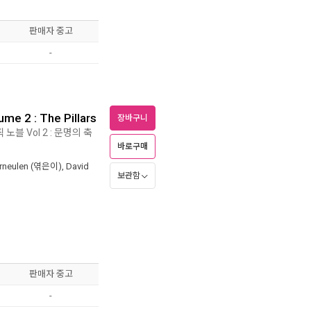
판매자 중고
-
ume 2 : The Pillars
장바구니
노블 Vol 2 : 문명의 축
바로구매
rneulen
(엮은이),
David
보관함
판매자 중고
-