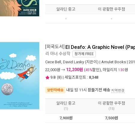
알라딘 중고
이 광활한 우주점
-
-
[외국도서]
El Deafo: A Graphic Novel (Pa
리 아너 수상작
정가제
FREE
Cece Bell
,
David Lasky
(지은이) |
Amulet Books
| 20
12,200원
22,000
원 →
(
할인), 마일리지
원
45%
130
9.8
(
8
) | 세일즈포인트 :
8,348
내일 밤 11시
잠들기전 배송
양탄자배송
지역변경
알라딘 중고
이 광활한 우주점
(1)
(15)
7,900원
7,500원