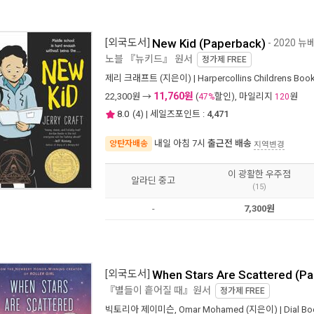
[외국도서]
New Kid (Paperback)
- 2020 
노블 『뉴키드』 원서
정가제
FREE
제리 크래프트
(지은이) |
Harpercollins Childrens Boo
11,760원
22,300
원 →
(
할인), 마일리지
원
47%
120
8.0
(
4
) | 세일즈포인트 :
4,471
내일 아침 7시
출근전 배송
양탄자배송
지역변경
이 광활한 우주점
알라딘 중고
(15)
-
7,300원
[외국도서]
When Stars Are Scattered (
『별들이 흩어질 때』원서
정가제
FREE
빅토리아 제이미슨
,
Omar Mohamed
(지은이) |
Dial B