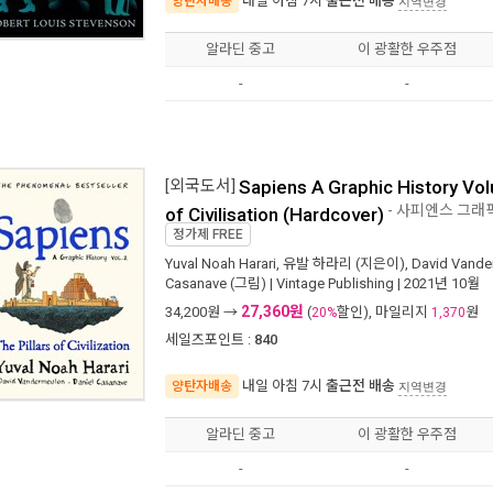
내일 아침 7시
출근전 배송
양탄자배송
지역변경
알라딘 중고
이 광활한 우주점
-
-
[외국도서]
Sapiens A Graphic History Vol
- 사피엔스 그래픽 
of Civilisation (Hardcover)
정가제
FREE
Yuval Noah Harari
,
유발 하라리
(지은이),
David Vande
Casanave
(그림) |
Vintage Publishing
| 2021년 10월
27,360원
34,200
원 →
(
할인), 마일리지
원
20%
1,370
세일즈포인트 :
840
내일 아침 7시
출근전 배송
양탄자배송
지역변경
알라딘 중고
이 광활한 우주점
-
-