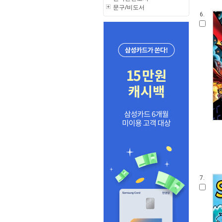
문구/비도서
6.
7.