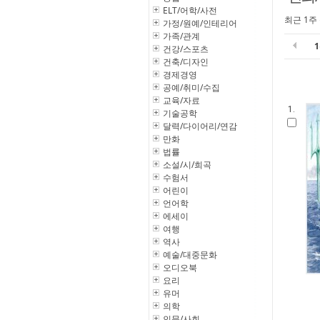
ELT/어학/사전
최근 1주
가정/원예/인테리어
가족/관계
건강/스포츠
건축/디자인
경제경영
공예/취미/수집
교육/자료
1.
기술공학
달력/다이어리/연감
만화
법률
소설/시/희곡
수험서
어린이
언어학
에세이
여행
역사
예술/대중문화
오디오북
요리
유머
의학
인문/사회