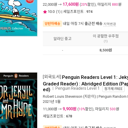
17,600원
22,000
원 →
(
할인), 마일리지
원
20%
880
10.0
(
1
) | 세일즈포인트 :
974
내일 아침 7시
출근전 배송
양탄자배송
지역변경
이 광활한 우주점
알라딘 중고
(1)
-
8,500원
[외국도서]
Penguin Readers Level 1: Jeky
Graded Reader) : Abridged Edition (P
Penguin Readers Level 1
ㅣ
ed)
정가제
FREE
Robert Louis Stevenson
(지은이) |
Penguin Random H
2021년 5월
9,900원
11,000
원 →
(
할인), 마일리지
원
10%
500
세일즈포인트 :
678