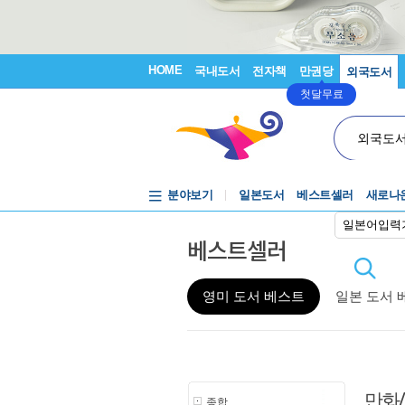
HOME
국내도서
전자책
만권당
외국도서
첫달무료
외국도
분야보기
일본도서
베스트셀러
새로나
일본어입력
베스트셀러
영미 도서 베스트
일본 도서 
만화
종합