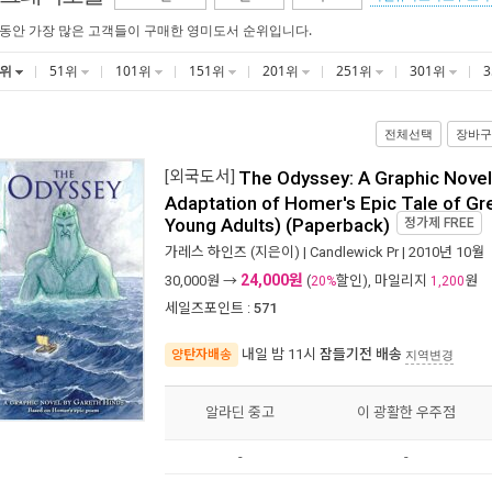
 동안 가장 많은 고객들이 구매한 영미도서 순위입니다.
1위
51위
101위
151위
201위
251위
301위
전체선택
장바구
[외국도서]
The Odyssey: A Graphic Novel
Adaptation of Homer's Epic Tale of Gr
Young Adults) (Paperback)
정가제
FREE
가레스 하인즈
(지은이) |
Candlewick Pr
| 2010년 10월
24,000원
30,000
원 →
(
할인), 마일리지
원
20%
1,200
세일즈포인트 :
571
내일 밤 11시
잠들기전 배송
양탄자배송
지역변경
알라딘 중고
이 광활한 우주점
-
-