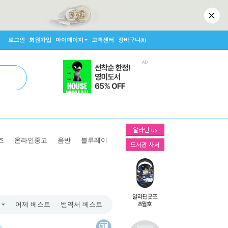
로그인
회원가입
마이페이지
고객센터
장바구니
(0)
알라딘 us
즈
온라인중고
음반
블루레이
도서관 사서
어제 베스트
번역서 베스트