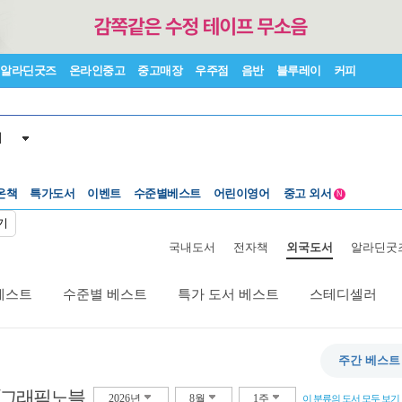
알라딘굿즈
온라인중고
중고매장
우주점
음반
블루레이
커피
서
수준별베스트
중고 외서
온책
특가도서
이벤트
어린이영어
N
Lexile®
5백원부터
기
수준별베스트
중고 외서
국내도서
전자책
외국도서
알라딘굿
베스트
수준별 베스트
특가 도서 베스트
스테디셀러
주간 베스트
/그래픽노블
2026년
8월
1주
이 분류의 도서 모두 보기