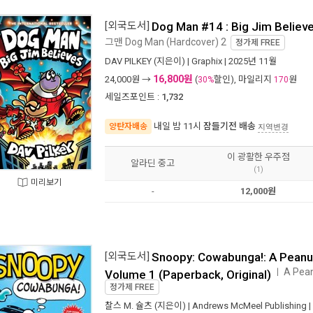
[외국도서]
Dog Man #14 : Big Jim Believ
그맨 Dog Man (Hardcover) 2
정가제
FREE
DAV PILKEY
(지은이) |
Graphix
| 2025년 11월
16,800원
24,000
원 →
(
할인), 마일리지
원
30%
170
세일즈포인트 :
1,732
내일 밤 11시
잠들기전 배송
양탄자배송
지역변경
이 광활한 우주점
알라딘 중고
(1)
미리보기
-
12,000원
[외국도서]
Snoopy: Cowabunga!: A Peanut
A Pean
ㅣ
Volume 1 (Paperback, Original)
정가제
FREE
찰스 M. 슐츠
(지은이) |
Andrews McMeel Publishing
|