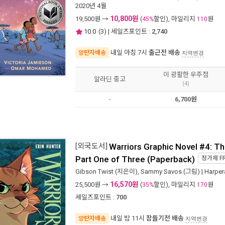
2020년 4월
10,800원
19,500
원 →
(
할인), 마일리지
원
45%
110
10.0
(
3
) | 세일즈포인트 :
2,740
내일 아침 7시
출근전 배송
양탄자배송
지역변경
이 광활한 우주점
알라딘 중고
(4)
-
6,700원
[외국도서]
Warriors Graphic Novel #4: T
Part One of Three (Paperback)
정가제
F
Gibson Twist
(지은이),
Sammy Savos
(그림) |
Harper
16,570원
25,500
원 →
(
할인), 마일리지
원
35%
170
세일즈포인트 :
700
내일 밤 11시
잠들기전 배송
양탄자배송
지역변경