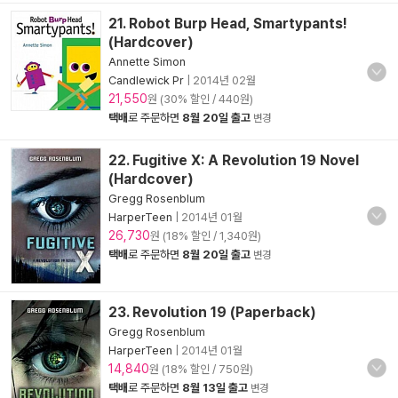
21. Robot Burp Head, Smartypants!
(Hardcover)
Annette Simon
Candlewick Pr
|
2014년 02월
21,550
원 (30% 할인 / 440원)
택배
로 주문하면
8월 20일 출고
변경
22. Fugitive X: A Revolution 19 Novel
(Hardcover)
Gregg Rosenblum
HarperTeen
|
2014년 01월
26,730
원 (18% 할인 / 1,340원)
택배
로 주문하면
8월 20일 출고
변경
23. Revolution 19 (Paperback)
Gregg Rosenblum
HarperTeen
|
2014년 01월
14,840
원 (18% 할인 / 750원)
택배
로 주문하면
8월 13일 출고
변경