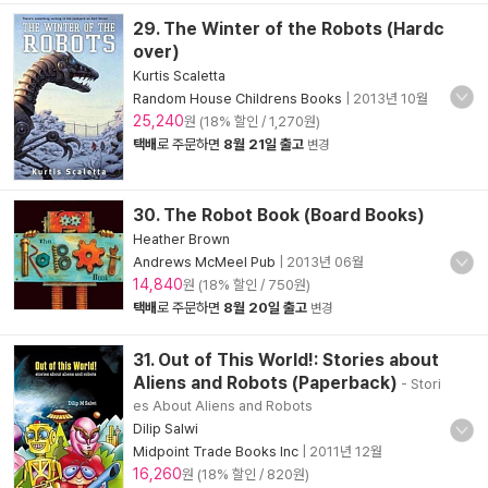
29. The Winter of the Robots (Hardc
over)
Kurtis Scaletta
Random House Childrens Books
|
2013년 10월
25,240
원 (18% 할인 / 1,270원)
택배
로 주문하면
8월 21일 출고
변경
30. The Robot Book (Board Books)
Heather Brown
Andrews McMeel Pub
|
2013년 06월
14,840
원 (18% 할인 / 750원)
택배
로 주문하면
8월 20일 출고
변경
31. Out of This World!: Stories about
Aliens and Robots (Paperback)
- Stori
es About Aliens and Robots
Dilip Salwi
Midpoint Trade Books Inc
|
2011년 12월
16,260
원 (18% 할인 / 820원)