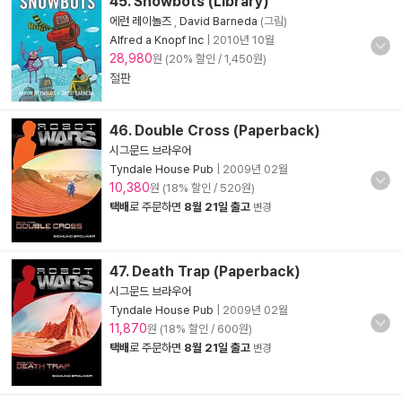
45. Snowbots (Library)
에런 레이놀즈
,
David Barneda
(그림)
Alfred a Knopf Inc
|
2010년 10월
28,980
원 (20% 할인 / 1,450원)
절판
46. Double Cross (Paperback)
시그문드 브라우어
Tyndale House Pub
|
2009년 02월
10,380
원 (18% 할인 / 520원)
택배
로 주문하면
8월 21일 출고
변경
47. Death Trap (Paperback)
시그문드 브라우어
Tyndale House Pub
|
2009년 02월
11,870
원 (18% 할인 / 600원)
택배
로 주문하면
8월 21일 출고
변경