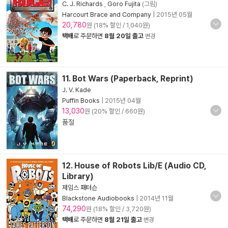
C. J. Richards
,
Goro Fujita
(그림)
Harcourt Brace and Company
|
2015년 05월
20,780
원 (18% 할인 / 1,040원)
택배
로 주문하면
8월 20일 출고
변경
11. Bot Wars (Paperback, Reprint)
J. V. Kade
Puffin Books
|
2015년 04월
13,030
원 (20% 할인 / 660원)
품절
12. House of Robots Lib/E (Audio CD,
Library)
제임스 패터슨
Blackstone Audiobooks
|
2014년 11월
74,290
원 (18% 할인 / 3,720원)
택배
로 주문하면
8월 21일 출고
변경