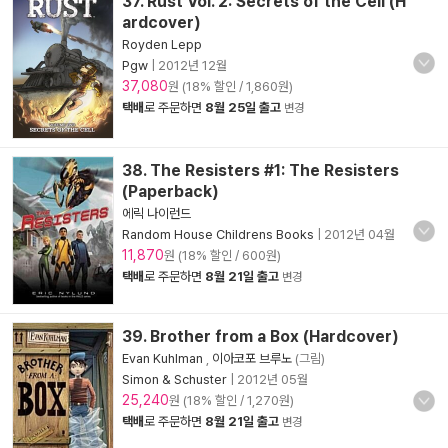
37. Rust Vol. 2: Secrets of the Cell (H
ardcover)
Royden Lepp
Pgw
|
2012년 12월
37,080
원 (18% 할인 / 1,860원)
택배
로 주문하면
8월 25일 출고
변경
38. The Resisters #1: The Resisters
(Paperback)
에릭 나이런드
Random House Childrens Books
|
2012년 04월
11,870
원 (18% 할인 / 600원)
택배
로 주문하면
8월 21일 출고
변경
39. Brother from a Box (Hardcover)
Evan Kuhlman
,
이아코포 브루노
(그림)
Simon & Schuster
|
2012년 05월
25,240
원 (18% 할인 / 1,270원)
택배
로 주문하면
8월 21일 출고
변경