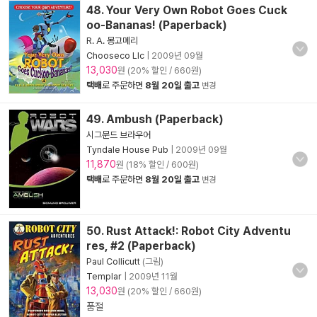
48. Your Very Own Robot Goes Cuck
oo-Bananas! (Paperback)
R. A. 몽고메리
Chooseco Llc
|
2009년 09월
13,030
원 (20% 할인 / 660원)
택배
로 주문하면
8월 20일 출고
변경
49. Ambush (Paperback)
시그문드 브라우어
Tyndale House Pub
|
2009년 09월
11,870
원 (18% 할인 / 600원)
택배
로 주문하면
8월 20일 출고
변경
50. Rust Attack!: Robot City Adventu
res, #2 (Paperback)
Paul Collicutt
(그림)
Templar
|
2009년 11월
13,030
원 (20% 할인 / 660원)
품절