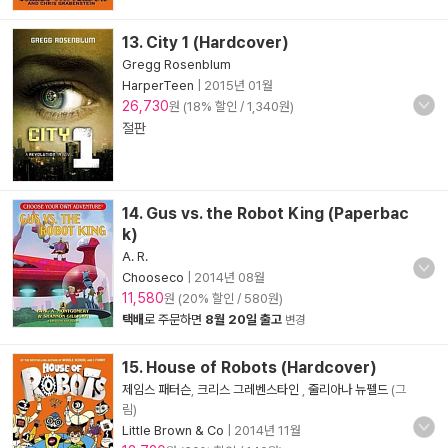
13. City 1 (Hardcover)
Gregg Rosenblum
HarperTeen
|
2015년 01월
26,730
원 (18% 할인 / 1,340원)
절판
14. Gus vs. the Robot King (Paperbac
k)
A. R.
Chooseco
|
2014년 08월
11,580
원 (20% 할인 / 580원)
택배
로 주문하면
8월 20일 출고
변경
15. House of Robots (Hardcover)
제임스 패터슨
,
크리스 그레벤스타인
,
줄리아나 뉴펠드
(그
림)
Little Brown & Co
|
2014년 11월