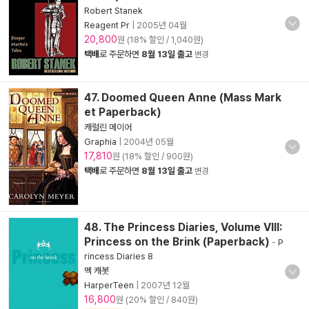
Robert Stanek
Reagent Pr
|
2005년 04월
20,800
원 (18% 할인 / 1,040원)
택배
로 주문하면
8월 13일 출고
변경
47. Doomed Queen Anne (Mass Mark
et Paperback)
캐럴린 메이어
Graphia
|
2004년 05월
17,810
원 (18% 할인 / 900원)
택배
로 주문하면
8월 13일 출고
변경
48. The Princess Diaries, Volume VIII:
Princess on the Brink (Paperback)
-
P
rincess Diaries 8
멕 캐봇
HarperTeen
|
2007년 12월
16,800
원 (20% 할인 / 840원)