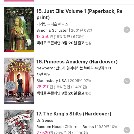
15. Just Ella: Volume 1 (Paperback, Re
print)
마거릿 피터슨 해딕스
Simon & Schuster
|
2001년 08월
13,350
원 (18% 할인 / 670원)
택배
로 주문하면
8월 20일 출고
변경
16. Princess Academy (Hardcover)
-
Newbery : 반드시 읽어야하는 뉴베리 수상작 171
샤넌 헤일
Bloomsbury USA
|
2005년 07월
28,210
원 (18% 할인 / 1,420원)
택배
로 주문하면
8월 20일 출고
변경
17. The King's Stilts (Hardcover)
Dr. Seuss
Random House Childrens Books
|
1939년 10월
27,520
원 (20% 할인 / 1,380원)