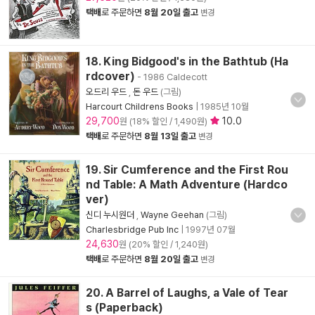
택배
로 주문하면
8월 20일 출고
변경
18. King Bidgood's in the Bathtub (Ha
rdcover)
- 1986 Caldecott
오드리 우드
,
돈 우드
(그림)
Harcourt Childrens Books
|
1985년 10월
29,700
10.0
원 (18% 할인 / 1,490원)
택배
로 주문하면
8월 13일 출고
변경
19. Sir Cumference and the First Rou
nd Table: A Math Adventure (Hardco
ver)
신디 누시원더
,
Wayne Geehan
(그림)
Charlesbridge Pub Inc
|
1997년 07월
24,630
원 (20% 할인 / 1,240원)
택배
로 주문하면
8월 20일 출고
변경
20. A Barrel of Laughs, a Vale of Tear
s (Paperback)