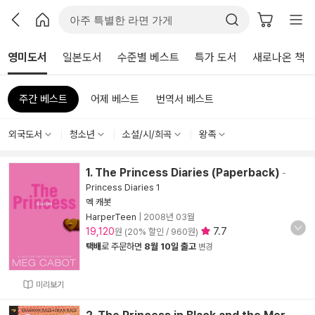
영미도서
일본도서
수준별 베스트
특가 도서
새로나온 책
주간 베스트
어제 베스트
번역서 베스트
외국도서
청소년
소설/시/희곡
왕족
1. The Princess Diaries (Paperback)
-
Princess Diaries 1
멕 캐봇
HarperTeen
|
2008년 03월
19,120
7.7
원 (20% 할인 / 960원)
택배
로 주문하면
8월 10일 출고
변경
미리보기