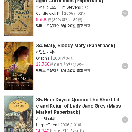
agan Chronicles (Paperback)
캐서린 징크스
,
Tim Stevens
(그림)
Candlewick Pr
|
2005년 02월
8,860
원 (30% 할인 / 180원)
택배
로 주문하면
8월 20일 출고
변경
34. Mary, Bloody Mary (Paperback)
캐럴린 메이어
Graphia
|
2001년 04월
23,760
원 (18% 할인 / 1,190원)
택배
로 주문하면
8월 20일 출고
변경
35. Nine Days a Queen: The Short Lif
e and Reign of Lady Jane Grey (Mass
Market Paperback)
Ann Rinaldi
HarperTeen
|
2006년 01월
14,840
원 (18% 할인 / 750원)