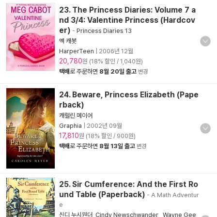
23. The Princess Diaries: Volume 7 a
nd 3/4: Valentine Princess (Hardcov
er)
-
Princess Diaries 13
멕 캐봇
HarperTeen
|
2006년 12월
20,780
원 (18% 할인 / 1,040원)
택배
로 주문하면
8월 20일 출고
변경
24. Beware, Princess Elizabeth (Pape
rback)
캐럴린 메이어
Graphia
|
2002년 09월
17,810
원 (18% 할인 / 900원)
택배
로 주문하면
8월 13일 출고
변경
25. Sir Cumference: And the First Ro
und Table (Paperback)
- A Math Adventur
e
신디 누시원더
,
Cindy Newschwander
,
Wayne Gee