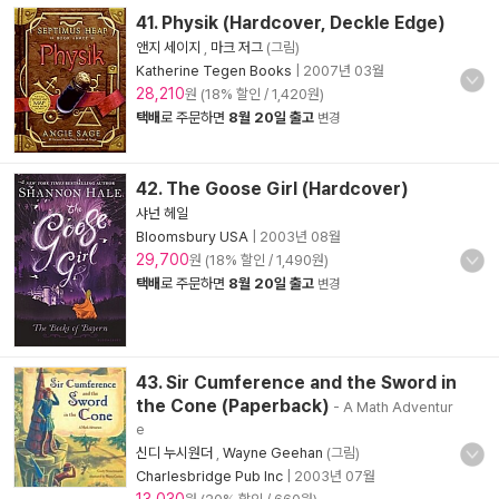
41. Physik (Hardcover, Deckle Edge)
앤지 세이지
,
마크 저그
(그림)
Katherine Tegen Books
|
2007년 03월
28,210
원 (18% 할인 / 1,420원)
택배
로 주문하면
8월 20일 출고
변경
42. The Goose Girl (Hardcover)
샤넌 헤일
Bloomsbury USA
|
2003년 08월
29,700
원 (18% 할인 / 1,490원)
택배
로 주문하면
8월 20일 출고
변경
43. Sir Cumference and the Sword in
the Cone (Paperback)
- A Math Adventur
e
신디 누시원더
,
Wayne Geehan
(그림)
Charlesbridge Pub Inc
|
2003년 07월