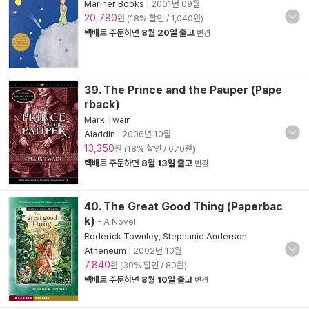
Mariner Books
|
2001년 09월
20,780
원 (18% 할인 / 1,040원)
택배
로 주문하면
8월 20일 출고
변경
39. The Prince and the Pauper (Pape
rback)
Mark Twain
Aladdin
|
2006년 10월
13,350
원 (18% 할인 / 670원)
택배
로 주문하면
8월 13일 출고
변경
40. The Great Good Thing (Paperbac
k)
- A Novel
Roderick Townley
,
Stephanie Anderson
Atheneum
|
2002년 10월
7,840
원 (30% 할인 / 80원)
택배
로 주문하면
8월 10일 출고
변경