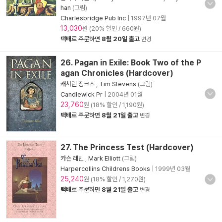
han
(그림)
Charlesbridge Pub Inc
|
1997년 07월
13,030
원 (20% 할인 / 660원)
택배
로 주문하면
8월 20일 출고
변경
26. Pagan in Exile: Book Two of the P
agan Chronicles (Hardcover)
캐서린 징크스
,
Tim Stevens
(그림)
Candlewick Pr
|
2004년 01월
23,760
원 (18% 할인 / 1,190원)
택배
로 주문하면
8월 21일 출고
변경
27. The Princess Test (Hardcover)
카슨 레빈
,
Mark Elliott
(그림)
Harpercollins Childrens Books
|
1999년 03월
25,240
원 (18% 할인 / 1,270원)
택배
로 주문하면
8월 21일 출고
변경