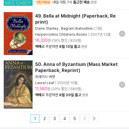
내일 아침 7시
출근전 배송
양탄자배송
변경
49. Bella at Midnight (Paperback, Re
print)
Diane Stanley
,
Bagram Ibatoulline
(그림)
Harpercollins Childrens Books
|
2007년 12월
16,320
원 (18% 할인 / 820원)
택배
로 주문하면
8월 13일 출고
변경
50. Anna of Byzantium (Mass Market
Paperback, Reprint)
트레이시 버렛
Laurel Leaf
|
2000년 10월
11,580
원 (20% 할인 / 580원)
택배
로 주문하면
8월 20일 출고
변경
1
2
3
4
5