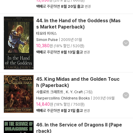
13,030
원 (20% 할인 / 660원)
택배
로 주문하면
8월 20일 출고
변경
44. In the Hand of the Goddess (Mas
s Market Paperback)
타모라 피어스
Simon Pulse
|
2005년 01월
10,380
원 (18% 할인 / 520원)
택배
로 주문하면
8월 13일 출고
변경
45. King Midas and the Golden Touc
h (Paperback)
샤를로트 크래프트
,
K. Y. Craft
(그림)
Harpercollins Childrens Books
|
2003년 09월
14,840
원 (18% 할인 / 750원)
택배
로 주문하면
8월 21일 출고
변경
46. In the Service of Dragons II (Pape
rback)