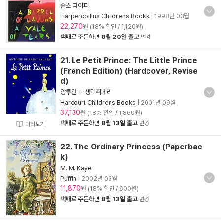
줄스 파이퍼
Harpercollins Childrens Books
|
1998년 03월
22,270
원 (18% 할인 / 1,120원)
택배
로 주문하면
8월 20일 출고
변경
21. Le Petit Prince: The Little Prince
(French Edition) (Hardcover, Revise
d)
앙투안 드 생텍쥐페리
Harcourt Childrens Books
|
2001년 09월
37,130
원 (18% 할인 / 1,860원)
택배
로 주문하면
8월 13일 출고
변경
미리보기
22. The Ordinary Princess (Paperbac
k)
M. M. Kaye
Puffin
|
2002년 03월
11,870
원 (18% 할인 / 600원)
택배
로 주문하면
8월 13일 출고
변경