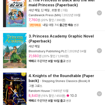
2. The Princess in Black and the Mer
maid Princess (Paperback)
샤넌 헤일
,
딘 헤일
,
르웬 팜
(그림)
Candlewick Press (MA)
|
2022년 09월
7,760
원 (20% 할인 / 390원)
내일 아침 7시
출근전 배송
양탄자배송
변경
3. Princess Academy Graphic Novel
(Paperback)
샤넌 헤일
Bloomsbury Publishing PLC
|
2026년 04월
21,680
원 (20% 할인 / 1,090원)
택배
로 주문하면
8월 10일 출고
변경
4. Knights of the Roundtable (Paper
back)
-
Stepping Stones Classics (Book) 8
그웬 그로스
Random House
|
1985년 10월
8,840
10.0
원 (15% 할인 / 450원)
택배
로 주문하면
8월 10일 출고
변경