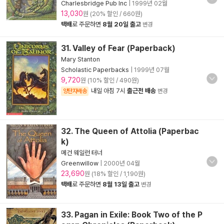
Charlesbridge Pub Inc
|
1999년 02월
13,030
원 (20% 할인 / 660원)
택배
로 주문하면
8월 20일 출고
변경
31. Valley of Fear (Paperback)
Mary Stanton
Scholastic Paperbacks
|
1999년 07월
9,720
원 (10% 할인 / 490원)
내일 아침 7시
출근전 배송
양탄자배송
변경
32. The Queen of Attolia (Paperbac
k)
메건 웨일런 터너
Greenwillow
|
2000년 04월
23,690
원 (18% 할인 / 1,190원)
택배
로 주문하면
8월 13일 출고
변경
33. Pagan in Exile: Book Two of the P