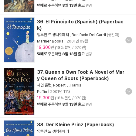
택배
로 주문하면
8월 13일 출고
변경
36. El Principito (Spanish) (Paperbac
k)
앙투안 드 생텍쥐페리
,
Bonifacio Del Carril
(옮긴이)
Mariner Books
|
2001년 09월
19,300
원 (18% 할인 / 970원)
택배
로 주문하면
8월 13일 출고
변경
37. Queen's Own Fool: A Novel of Mar
y Queen of Scots (Paperback)
제인 욜런
,
Robert J. Harris
Puffin
|
2001년 11월
19,300
원 (18% 할인 / 970원)
택배
로 주문하면
8월 13일 출고
변경
38. Der Kleine Prinz (Paperback)
앙투안 드 생텍쥐페리