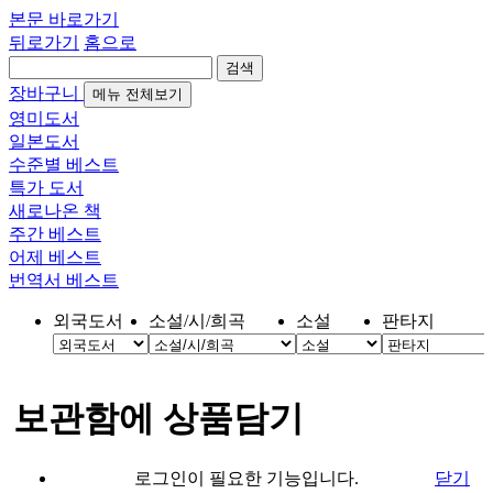
본문 바로가기
뒤로가기
홈으로
검색
장바구니
메뉴 전체보기
영미도서
일본도서
수준별 베스트
특가 도서
새로나온 책
주간 베스트
어제 베스트
번역서 베스트
외국도서
소설/시/희곡
소설
판타지
보관함에 상품담기
로그인이 필요한 기능입니다.
닫기