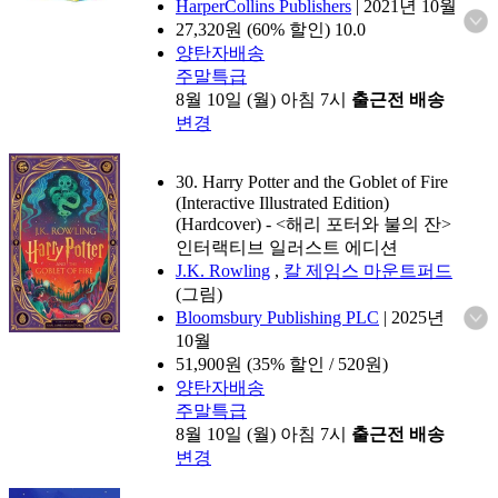
HarperCollins Publishers
|
2021년 10월
27,320
원 (60% 할인)
10.0
양탄자배송
주말특급
8월 10일 (월) 아침 7시
출근전 배송
변경
30. Harry Potter and the Goblet of Fire
(Interactive Illustrated Edition)
(Hardcover)
- <해리 포터와 불의 잔>
인터랙티브 일러스트 에디션
J.K. Rowling
,
칼 제임스 마운트퍼드
(그림)
Bloomsbury Publishing PLC
|
2025년
10월
51,900
원 (35% 할인 / 520원)
양탄자배송
주말특급
8월 10일 (월) 아침 7시
출근전 배송
변경