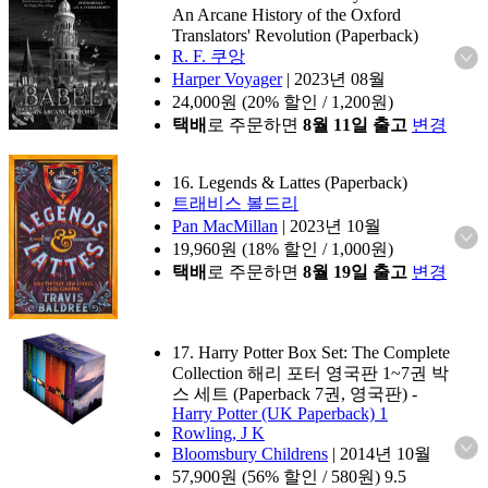
An Arcane History of the Oxford
Translators' Revolution (Paperback)
R. F. 쿠앙
Harper Voyager
|
2023년 08월
24,000
원 (20% 할인 / 1,200원)
택배
로 주문하면
8월 11일 출고
변경
16. Legends & Lattes (Paperback)
트래비스 볼드리
Pan MacMillan
|
2023년 10월
19,960
원 (18% 할인 / 1,000원)
택배
로 주문하면
8월 19일 출고
변경
17. Harry Potter Box Set: The Complete
Collection 해리 포터 영국판 1~7권 박
스 세트 (Paperback 7권, 영국판)
-
Harry Potter (UK Paperback) 1
Rowling, J K
Bloomsbury Childrens
|
2014년 10월
57,900
원 (56% 할인 / 580원)
9.5