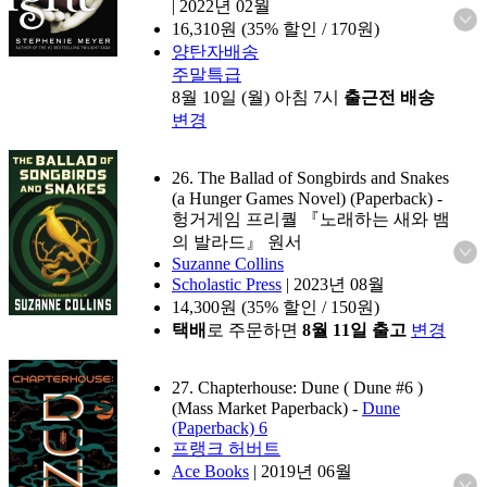
|
2022년 02월
16,310
원 (35% 할인 / 170원)
양탄자배송
주말특급
8월 10일 (월) 아침 7시
출근전 배송
변경
26. The Ballad of Songbirds and Snakes
(a Hunger Games Novel) (Paperback)
-
헝거게임 프리퀄 『노래하는 새와 뱀
의 발라드』 원서
Suzanne Collins
Scholastic Press
|
2023년 08월
14,300
원 (35% 할인 / 150원)
택배
로 주문하면
8월 11일 출고
변경
27. Chapterhouse: Dune ( Dune #6 )
(Mass Market Paperback)
-
Dune
(Paperback) 6
프랭크 허버트
Ace Books
|
2019년 06월