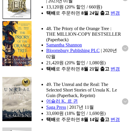
|
2023년 01월
13,120
원 (20% 할인 / 660원)
택배
로 주문하면
8월 24일 출고
변경
48. The Priory of the Orange Tree :
THE MILLION-COPY BESTSELLER
(Paperback)
Samantha Shannon
Bloomsbury Publishing PLC
|
2020년
02월
21,420
원 (20% 할인 / 1,080원)
택배
로 주문하면
8월 21일 출고
변경
49. The Unreal and the Real: The
Selected Short Stories of Ursula K. Le
Guin (Paperback, Reprint)
어슐러 K. 르 귄
Saga Press
|
2017년 11월
33,690
원 (18% 할인 / 1,690원)
택배
로 주문하면
8월 14일 출고
변경