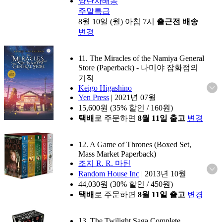
양탄자배송
주말특급
8월 10일 (월) 아침 7시
출근전 배송
변경
11. The Miracles of the Namiya General
Store (Paperback)
- 나미야 잡화점의
기적
Keigo Higashino
Yen Press
|
2021년 07월
15,600
원 (35% 할인 / 160원)
택배
로 주문하면
8월 11일 출고
변경
12. A Game of Thrones (Boxed Set,
Mass Market Paperback)
조지 R. R. 마틴
Random House Inc
|
2013년 10월
44,030
원 (30% 할인 / 450원)
택배
로 주문하면
8월 11일 출고
변경
13. The Twilight Saga Complete