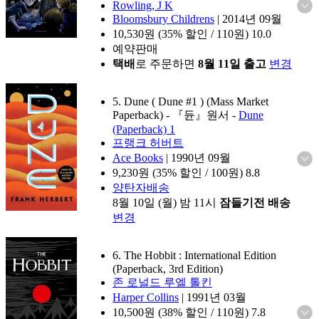
Rowling, J K
Bloomsbury Childrens
|
2014년 09월
10,530
원 (35% 할인 / 110원)
10.0
예약판매
택배
로 주문하면
8월 11일 출고
변경
5. Dune ( Dune #1 ) (Mass Market
Paperback)
- 『듄』원서
-
Dune
(Paperback) 1
프랭크 허버트
Ace Books
|
1990년 09월
9,230
원 (35% 할인 / 100원)
8.8
양탄자배송
8월 10일 (월) 밤 11시
잠들기전 배송
변경
6. The Hobbit : International Edition
(Paperback, 3rd Edition)
존 로널드 루엘 톨킨
Harper Collins
|
1991년 03월
10,500
원 (38% 할인 / 110원)
7.8