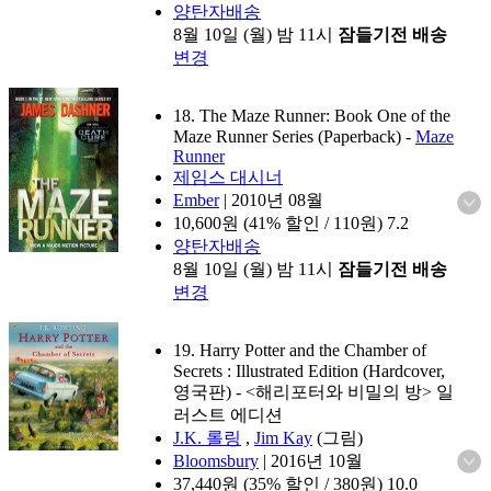
양탄자배송
8월 10일 (월) 밤 11시
잠들기전 배송
변경
18. The Maze Runner: Book One of the
Maze Runner Series (Paperback)
-
Maze
Runner
제임스 대시너
Ember
|
2010년 08월
10,600
원 (41% 할인 / 110원)
7.2
양탄자배송
8월 10일 (월) 밤 11시
잠들기전 배송
변경
19. Harry Potter and the Chamber of
Secrets : Illustrated Edition (Hardcover,
영국판)
- <해리포터와 비밀의 방> 일
러스트 에디션
J.K. 롤링
,
Jim Kay
(그림)
Bloomsbury
|
2016년 10월
37,440
원 (35% 할인 / 380원)
10.0