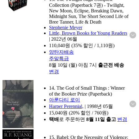
Collection (Paperback 7권)
- Twilight,
New Moon, Eclipse, Breaking Dawn,
Midnight Sun, The Short Second Life of
Bree Tanner, Life & Death
Stephenie Meyer
Little, Brown Books for Young Readers
|
2022년 06월
110,040
원 (35% 할인 / 1,110원)
양탄자배송
주말특급
8월 10일 (월) 아침 7시
출근전 배송
변경
14. The God of Small Things : Winner
of the Booker Prize (Paperback)
아룬다티 로이
Harper Perennial,
|
1998년 05월
15,040
원 (20% 할인 / 760원)
택배
로 주문하면
8월 11일 출고
변경
15. Babel: Or the Necessity of Violence: