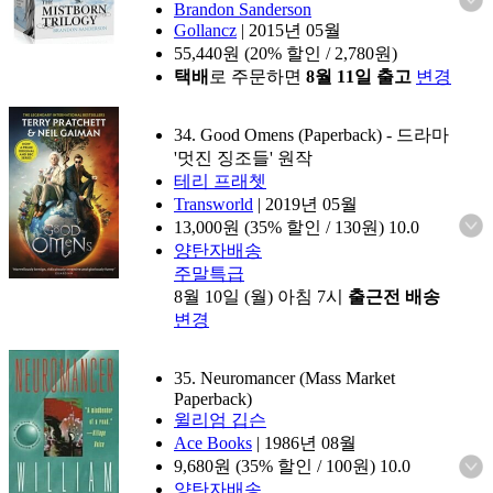
Brandon Sanderson
Gollancz
|
2015년 05월
55,440
원 (20% 할인 / 2,780원)
택배
로 주문하면
8월 11일 출고
변경
34. Good Omens (Paperback)
- 드라마
'멋진 징조들' 원작
테리 프래쳇
Transworld
|
2019년 05월
13,000
원 (35% 할인 / 130원)
10.0
양탄자배송
주말특급
8월 10일 (월) 아침 7시
출근전 배송
변경
35. Neuromancer (Mass Market
Paperback)
윌리엄 깁슨
Ace Books
|
1986년 08월
9,680
원 (35% 할인 / 100원)
10.0
양탄자배송