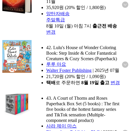
11월
35,920
원 (20% 할인 / 1,800원)
양탄자배송
주말특급
8월 10일 (월) 아침 7시
출근전 배송
변경
42. Lulu's House of Wonder Coloring
Book: Step Inside & Color Fantastical
Creatures & Cozy Scenes (Paperback)
루루 마요
Walter Foster Publishing
|
2025년 07월
21,720
원 (20% 할인 / 1,090원)
택배
로 주문하면
8월 19일 출고
변경
43. A Court of Thorns and Roses
Paperback Box Set (5 books) : The first
five books of the hottest fantasy series
and TikTok sensation (Multiple-
component retail product)
사라 제이 마스