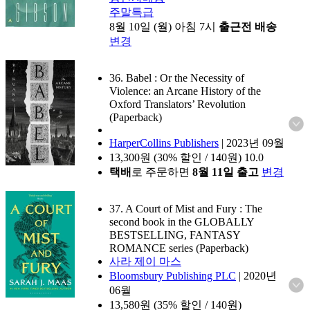
주말특급
8월 10일 (월) 아침 7시
출근전 배송
변경
36. Babel : Or the Necessity of
Violence: an Arcane History of the
Oxford Translators’ Revolution
(Paperback)
HarperCollins Publishers
|
2023년 09월
13,300
원 (30% 할인 / 140원)
10.0
택배
로 주문하면
8월 11일 출고
변경
37. A Court of Mist and Fury : The
second book in the GLOBALLY
BESTSELLING, FANTASY
ROMANCE series (Paperback)
사라 제이 마스
Bloomsbury Publishing PLC
|
2020년
06월
13,580
원 (35% 할인 / 140원)