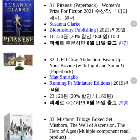
31. Piranesi (Paperback)
- Women’s
Prize For Fiction 2021 수상작, 『피라
네시』원서
Susanna Clarke
Bloomsbury Publishing
|
2021년 09월
16,720
원 (20% 할인 / 840원)
10.0
택배
로 주문하면
8월 11일 출고
변경
32. UFO Cow Abduction: Beam Up
Your Bovine (with Light and Sound!)
(Paperback)
Matt Smiriglio
Running Pr Miniature Editions
|
2019년
04월
23,120
원 (20% 할인 / 1,160원)
택배
로 주문하면
8월 19일 출고
변경
33. Mistborn Trilogy Boxed Set :
Mistborn, The Well of Ascension, The
Hero of Ages (Multiple-component retail
product)