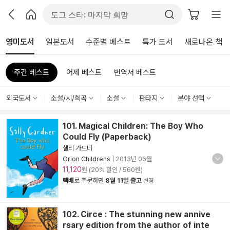
영미도서
일본도서
수준별 베스트
특가 도서
새로나온 책
주간 베스트
어제 베스트
번역서 베스트
외국도서
소설/시/희곡
소설
판타지
분야 선택
101. Magical Children: The Boy Who
Could Fly (Paperback)
샐리 가드너
Orion Childrens
|
2013년 06월
11,120
원 (20% 할인 / 560원)
택배
로 주문하면
8월 11일 출고
변경
102. Circe : The stunning new annive
rsary edition from the author of inte