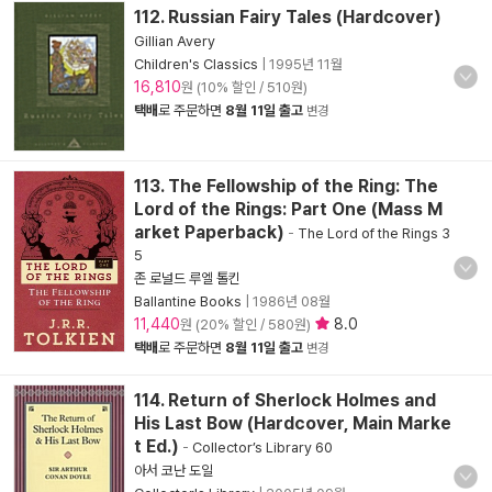
112. Russian Fairy Tales (Hardcover)
Gillian Avery
Children's Classics
|
1995년 11월
16,810
원 (10% 할인 / 510원)
택배
로 주문하면
8월 11일 출고
변경
113. The Fellowship of the Ring: The
Lord of the Rings: Part One (Mass M
arket Paperback)
-
The Lord of the Rings 3
5
존 로널드 루엘 톨킨
Ballantine Books
|
1986년 08월
11,440
8.0
원 (20% 할인 / 580원)
택배
로 주문하면
8월 11일 출고
변경
114. Return of Sherlock Holmes and
His Last Bow (Hardcover, Main Marke
t Ed.)
-
Collector’s Library 60
아서 코난 도일