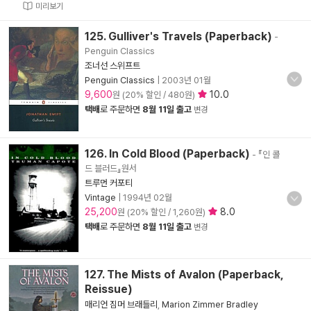
미리보기
125. Gulliver's Travels (Paperback)
-
Penguin Classics
조너선 스위프트
Penguin Classics
|
2003년 01월
9,600
10.0
원 (20% 할인 / 480원)
택배
로 주문하면
8월 11일 출고
변경
126. In Cold Blood (Paperback)
- 『인 콜
드 블러드』원서
트루먼 커포티
Vintage
|
1994년 02월
25,200
8.0
원 (20% 할인 / 1,260원)
택배
로 주문하면
8월 11일 출고
변경
127. The Mists of Avalon (Paperback,
Reissue)
매리언 짐머 브래들리
,
Marion Zimmer Bradley