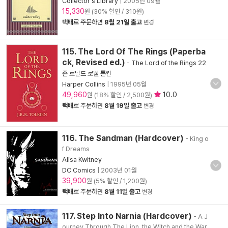
Collector's Library
|
2005년 09월
15,330
원 (30% 할인 / 310원)
택배
로 주문하면
8월 21일 출고
변경
115. The Lord Of The Rings (Paperba
ck, Revised ed.)
-
The Lord of the Rings 22
존 로날드 로웰 톨킨
Harper Collins
|
1995년 05월
49,960
10.0
원 (18% 할인 / 2,500원)
택배
로 주문하면
8월 19일 출고
변경
116. The Sandman (Hardcover)
- King o
f Dreams
Alisa Kwitney
DC Comics
|
2003년 01월
39,900
원 (5% 할인 / 1,200원)
택배
로 주문하면
8월 11일 출고
변경
117. Step Into Narnia (Hardcover)
- A J
ourney Through The Lion, the Witch and the War