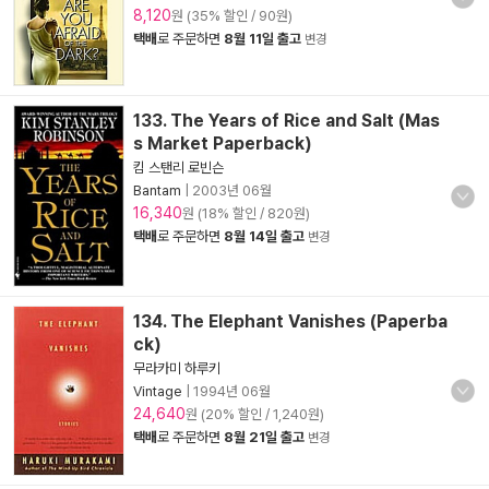
8,120
원 (35% 할인 / 90원)
택배
로 주문하면
8월 11일 출고
변경
133. The Years of Rice and Salt (Mas
s Market Paperback)
킴 스탠리 로빈슨
Bantam
|
2003년 06월
16,340
원 (18% 할인 / 820원)
택배
로 주문하면
8월 14일 출고
변경
134. The Elephant Vanishes (Paperba
ck)
무라카미 하루키
Vintage
|
1994년 06월
24,640
원 (20% 할인 / 1,240원)
택배
로 주문하면
8월 21일 출고
변경