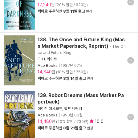
12,240
원 (20% 할인 / 620원)
택배
로 주문하면
8월 11일 출고
변경
138. The Once and Future King (Mas
s Market Paperback, Reprint)
- The On
ce and Future King
T. H. 화이트
Ace Books
|
1987년 07월
14,840
원 (18% 할인 / 750원)
택배
로 주문하면
8월 14일 출고
변경
139. Robot Dreams (Mass Market Pa
perback)
아이작 아시모프
,
랄프 맥쿼리
Ace Books
|
1990년 06월
14,480
10.0
원 (20% 할인 / 730원)
택배
로 주문하면
8월 21일 출고
변경