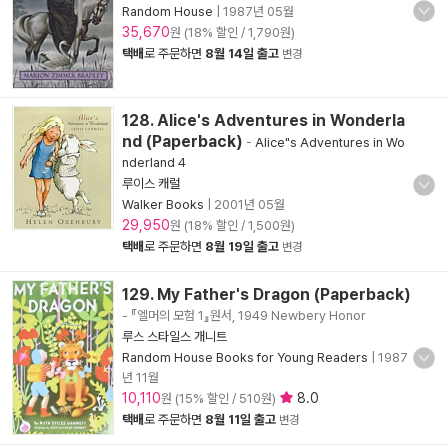
Random House
|
1987년 05월
35,670
원 (18% 할인 / 1,790원)
택배
로 주문하면
8월 14일 출고
변경
128. Alice's Adventures in Wonderla
nd (Paperback)
-
Alice"s Adventures in Wo
nderland 4
루이스 캐럴
Walker Books
|
2001년 05월
29,950
원 (18% 할인 / 1,500원)
택배
로 주문하면
8월 19일 출고
변경
129. My Father's Dragon (Paperback)
- 『엘머의 모험 1』원서, 1949 Newbery Honor
루스 스타일스 개니트
Random House Books for Young Readers
|
1987
년 11월
10,110
8.0
원 (15% 할인 / 510원)
택배
로 주문하면
8월 11일 출고
변경