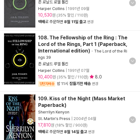
존 로날드 로웰 톨킨
Harper Collins
|
1991년 09월
10,530
원 (35% 할인 / 110원)
택배
로 주문하면
8월 11일 출고
변경
108. The Fellowship of the Ring : The
Lord of the Rings, Part 1 (Paperback,
International edition)
-
The Lord of the Ri
ngs 39
존 로널드 루엘 톨킨
Harper Collins
|
1991년 07월
10,400
8.0
원 (35% 할인 / 110원)
밤 11시
잠들기전 배송
양탄자배송
변경
109. Kiss of the Night (Mass Market
Paperback)
Sherrilyn Kenyon
St. Martin's Press
|
2004년 04월
17,810
원 (18% 할인 / 900원)
택배
로 주문하면
8월 14일 출고
변경