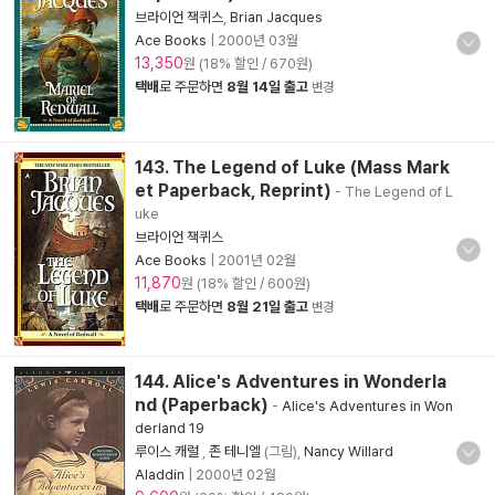
브라이언 잭퀴스
,
Brian Jacques
Ace Books
|
2000년 03월
13,350
원 (18% 할인 / 670원)
택배
로 주문하면
8월 14일 출고
변경
143. The Legend of Luke (Mass Mark
et Paperback, Reprint)
- The Legend of L
uke
브라이언 잭퀴스
Ace Books
|
2001년 02월
11,870
원 (18% 할인 / 600원)
택배
로 주문하면
8월 21일 출고
변경
144. Alice's Adventures in Wonderla
nd (Paperback)
-
Alice's Adventures in Won
derland 19
루이스 캐럴
,
존 테니엘
(그림),
Nancy Willard
Aladdin
|
2000년 02월