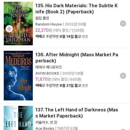
135. His Dark Materials: The Subtle K
nife (Book 2) (Paperback)
필립 풀먼
Random House
|
2002년 09월
22,270
원 (18% 할인 / 1,120원)
택배
로 주문하면
8월 14일 출고
변경
136. After Midnight (Mass Market Pa
perback)
테레사 메디로우즈
AVON BOOKS
|
2005년 08월
11,870
원 (18% 할인 / 600원)
택배
로 주문하면
8월 21일 출고
변경
137. The Left Hand of Darkness (Mas
s Market Paperback)
어슐러 K. 르 귄
Ace Books
|
1987년 03월