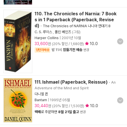
110. The Chronicles of Narnia: 7 Book
s in 1 Paperback (Paperback, Revise
d)
-
The Chronicles of NARNIA 나니아 연대기 8
C. S. 루이스
,
폴린 베인즈
(그림)
Harper Collins
|
2001년 10월
33,600
10.0
원 (20% 할인 / 1,680원)
밤 11시
잠들기전 배송
양탄자배송
변경
111. Ishmael (Paperback, Reissue)
- An
Adventure of the Mind and Spirit
다니엘 퀸
Bantam
|
1995년 05월
30,440
10.0
원 (20% 할인 / 1,530원)
택배
로 주문하면
8월 21일 출고
변경