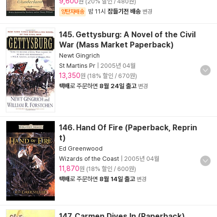
9,600
원 (20% 할인 / 480원)
밤 11시
잠들기전 배송
양탄자배송
변경
145. Gettysburg: A Novel of the Civil
War (Mass Market Paperback)
Newt Gingrich
St Martins Pr
|
2005년 04월
13,350
원 (18% 할인 / 670원)
택배
로 주문하면
8월 24일 출고
변경
146. Hand Of Fire (Paperback, Reprin
t)
Ed Greenwood
Wizards of the Coast
|
2005년 04월
11,870
원 (18% 할인 / 600원)
택배
로 주문하면
8월 14일 출고
변경
147. Carmen Dives In (Paperback)