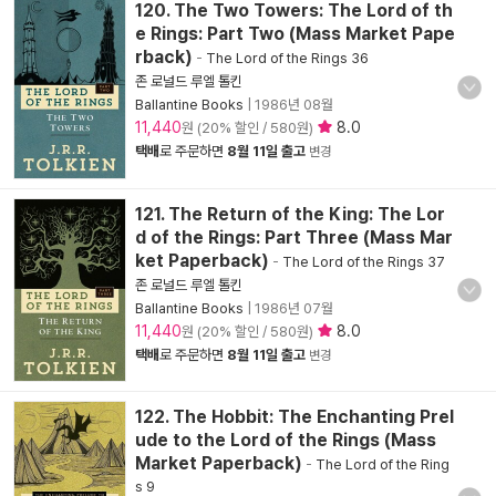
120. The Two Towers: The Lord of th
e Rings: Part Two (Mass Market Pape
rback)
-
The Lord of the Rings 36
존 로널드 루엘 톨킨
Ballantine Books
|
1986년 08월
11,440
8.0
원 (20% 할인 / 580원)
택배
로 주문하면
8월 11일 출고
변경
121. The Return of the King: The Lor
d of the Rings: Part Three (Mass Mar
ket Paperback)
-
The Lord of the Rings 37
존 로널드 루엘 톨킨
Ballantine Books
|
1986년 07월
11,440
8.0
원 (20% 할인 / 580원)
택배
로 주문하면
8월 11일 출고
변경
122. The Hobbit: The Enchanting Prel
ude to the Lord of the Rings (Mass
Market Paperback)
-
The Lord of the Ring
s 9