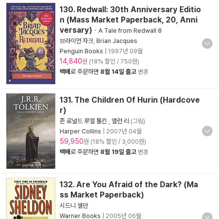
130. Redwall: 30th Anniversary Editio
n (Mass Market Paperback, 20, Anni
versary)
-
A Tale from Redwall 8
브라이언 자크
,
Brian Jacques
Penguin Books
|
1997년 09월
14,840
원 (18% 할인 / 750원)
택배
로 주문하면
8월 14일 출고
변경
131. The Children Of Hurin (Hardcove
r)
존 로널드 루엘 톨킨
,
앨런 리
(그림)
Harper Collins
|
2007년 04월
59,950
원 (18% 할인 / 3,000원)
택배
로 주문하면
8월 19일 출고
변경
132. Are You Afraid of the Dark? (Ma
ss Market Paperback)
시드니 셀던
Warner Books
|
2005년 06월