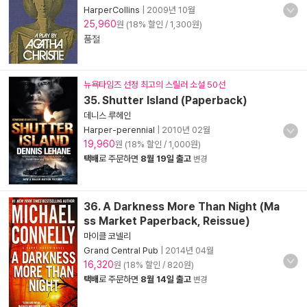
HarperCollins
|
2009년 10월
25,960
원 (18% 할인 / 1,300원)
품절
뉴욕타임즈 선정 최고의 스릴러 소설 50선
35. Shutter Island (Paperback)
데니스 루헤인
Harper-perennial
|
2010년 02월
19,960
원 (18% 할인 / 1,000원)
택배
로 주문하면
8월 19일 출고
변경
36. A Darkness More Than Night (Ma
ss Market Paperback, Reissue)
마이클 코넬리
Grand Central Pub
|
2014년 04월
16,320
원 (18% 할인 / 820원)
택배
로 주문하면
8월 14일 출고
변경