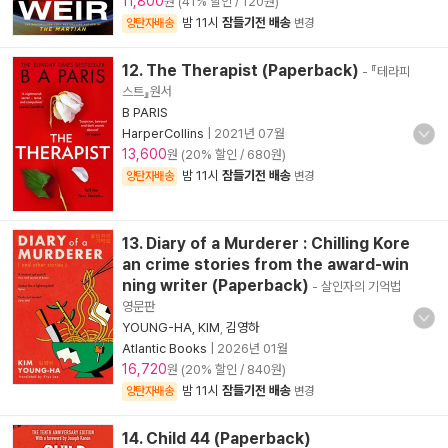
11,800
원 (41% 할인 / 120원)
밤 11시
잠들기전 배송
양탄자배송
변경
12. The Therapist (Paperback)
- 『테라피
스트』원서
B PARIS
HarperCollins
|
2021년 07월
13,600
원 (20% 할인 / 680원)
밤 11시
잠들기전 배송
양탄자배송
변경
13. Diary of a Murderer : Chilling Kore
an crime stories from the award-win
ning writer (Paperback)
- 살인자의 기억법
영문판
YOUNG-HA, KIM
,
김영하
Atlantic Books
|
2026년 01월
16,720
원 (20% 할인 / 840원)
밤 11시
잠들기전 배송
양탄자배송
변경
14. Child 44 (Paperback)