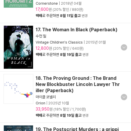
Cornerstone
|
2018년 04월
17,600
원 (20% 할인 / 880원)
택배
로 주문하면
8월 11일 출고
변경
17. The Woman In Black (Paperback)
수전 힐
Vintage Children's Classics
|
2015년 01월
12,800
원 (20% 할인 / 640원)
택배
로 주문하면
8월 19일 출고
변경
18. The Proving Ground : The Brand
New Blockbuster Lincoln Lawyer Thr
iller (Paperback)
마이클 코넬리
Orion
|
2025년 10월
33,950
원 (18% 할인 / 1,700원)
택배
로 주문하면
8월 19일 출고
변경
19. The Postscript Murders : a grippi