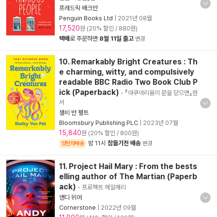
프레드릭 배크만
Penguin Books Ltd
|
2021년 08월
17,520
원 (20% 할인 / 880원)
택배
로 주문하면
8월 11일 출고
변경
10. Remarkably Bright Creatures : Th
e charming, witty, and compulsively
readable BBC Radio Two Book Club P
ick (Paperback)
- 『아쿠아리움이 문을 닫으면』원
서
셸비 반 펠트
Bloomsbury Publishing PLC
|
2023년 07월
15,840
원 (20% 할인 / 800원)
밤 11시
잠들기전 배송
양탄자배송
변경
11. Project Hail Mary : From the bests
elling author of The Martian (Paperb
ack)
- 프로젝트 헤일메리
앤디 위어
Cornerstone
|
2022년 09월