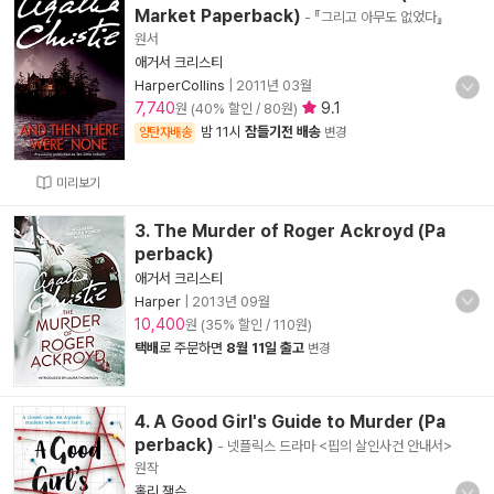
Market Paperback)
- 『그리고 아무도 없었다』
원서
애거서 크리스티
HarperCollins
|
2011년 03월
7,740
9.1
원 (40% 할인 / 80원)
밤 11시
잠들기전 배송
양탄자배송
변경
미리보기
3. The Murder of Roger Ackroyd (Pa
perback)
애거서 크리스티
Harper
|
2013년 09월
10,400
원 (35% 할인 / 110원)
택배
로 주문하면
8월 11일 출고
변경
4. A Good Girl's Guide to Murder (Pa
perback)
- 넷플릭스 드라마 <핍의 살인사건 안내서>
원작
홀리 잭슨