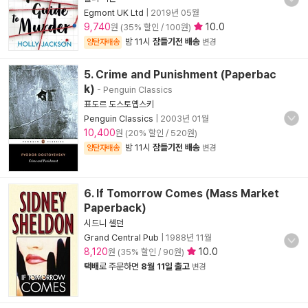
Egmont UK Ltd
|
2019년 05월
9,740
10.0
원 (35% 할인 / 100원)
밤 11시
잠들기전 배송
양탄자배송
변경
5. Crime and Punishment (Paperbac
k)
- Penguin Classics
표도르 도스토옙스키
Penguin Classics
|
2003년 01월
10,400
원 (20% 할인 / 520원)
밤 11시
잠들기전 배송
양탄자배송
변경
6. If Tomorrow Comes (Mass Market
Paperback)
시드니 셀던
Grand Central Pub
|
1988년 11월
8,120
10.0
원 (35% 할인 / 90원)
택배
로 주문하면
8월 11일 출고
변경