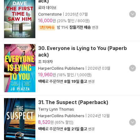
ack)
로라 데이브
Cornerstone
|
2026년 07월
16,000
원 (20% 할인 / 800원)
밤 11시
잠들기전 배송
양탄자배송
변경
30. Everyone is Lying to You (Paperb
ack)
조 피아자
HarperCollins Publishers
|
2026년 03월
19,960
원 (18% 할인 / 1,000원)
택배
로 주문하면
8월 19일 출고
변경
31. The Suspect (Paperback)
Terry Lynn Thomas
HarperCollins Publishers
|
2024년 12월
8,520
원 (65% 할인)
택배
로 주문하면
8월 21일 출고
변경