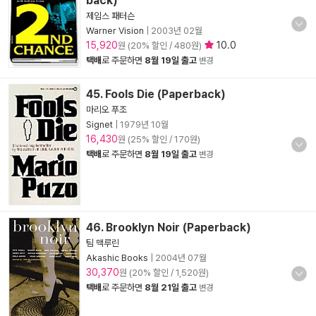
back)
제임스 패터슨
Warner Vision
|
2003년 02월
15,920
10.0
원 (20% 할인 / 480원)
택배
로 주문하면
8월 19일 출고
변경
45. Fools Die (Paperback)
마리오 푸조
Signet
|
1979년 10월
16,430
원 (25% 할인 / 170원)
택배
로 주문하면
8월 19일 출고
변경
46. Brooklyn Noir (Paperback)
팀 맥루린
Akashic Books
|
2004년 07월
30,370
원 (20% 할인 / 1,520원)
택배
로 주문하면
8월 21일 출고
변경