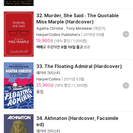
32. Murder, She Said : The Quotable
Miss Marple (Hardcover)
Agatha Christie
,
Tony Medawar
(엮은이)
HarperCollins Publishers
|
2019년 09월
19,960
원 (18% 할인 / 1,000원)
택배
로 주문하면
8월 19일 출고
변경
33. The Floating Admiral (Hardcover)
애거사 크리스티
HarperCollins
|
2011년 03월
25,960
원 (18% 할인 / 1,300원)
품절
34. Akhnaton (Hardcover, Facsimile
ed)
애거사 크리스티