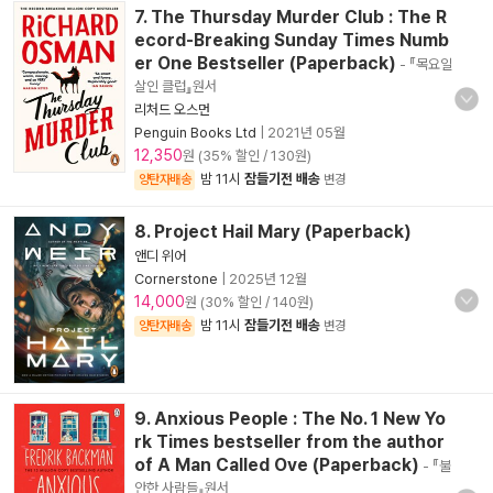
7. The Thursday Murder Club : The R
ecord-Breaking Sunday Times Numb
er One Bestseller (Paperback)
- 『목요일
살인 클럽』원서
리처드 오스먼
Penguin Books Ltd
|
2021년 05월
12,350
원 (35% 할인 / 130원)
밤 11시
잠들기전 배송
양탄자배송
변경
8. Project Hail Mary (Paperback)
앤디 위어
Cornerstone
|
2025년 12월
14,000
원 (30% 할인 / 140원)
밤 11시
잠들기전 배송
양탄자배송
변경
9. Anxious People : The No. 1 New Yo
rk Times bestseller from the author
of A Man Called Ove (Paperback)
- 『불
안한 사람들』원서