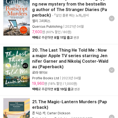
ng new mystery from the bestsellin
g author of The Stranger Diaries (Pa
perback)
- 『살인 플롯 짜는 노파』원서
엘리 그리피스
Quercus Publishing
|
2021년 04월
7,600
원 (60% 할인 / 80원)
택배
로 주문하면
8월 11일 출고
변경
20. The Last Thing He Told Me : Now
a major Apple TV series starring Jen
nifer Garner and Nikolaj Coster-Wald
au (Paperback)
로라 데이브
Profile Books Ltd
|
2023년 04월
19,960
원 (18% 할인 / 1,000원)
택배
로 주문하면
8월 19일 출고
변경
21. The Magic-Lantern Murders (Pap
erback)
존 딕슨 카
,
Carter Dickson