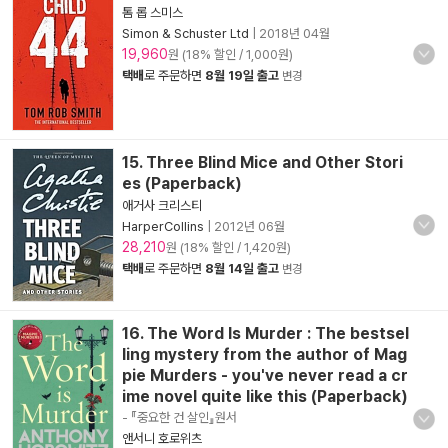
톰 롭 스미스
Simon & Schuster Ltd
|
2018년 04월
19,960
원 (18% 할인 / 1,000원)
택배
로 주문하면
8월 19일 출고
변경
15. Three Blind Mice and Other Stori
es (Paperback)
애거사 크리스티
HarperCollins
|
2012년 06월
28,210
원 (18% 할인 / 1,420원)
택배
로 주문하면
8월 14일 출고
변경
16. The Word Is Murder : The bestsel
ling mystery from the author of Mag
pie Murders - you've never read a cr
ime novel quite like this (Paperback)
- 『중요한 건 살인』원서
앤서니 호로위츠