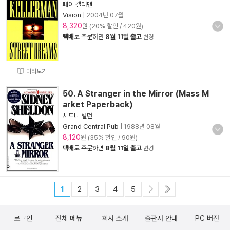
페이 켈러맨
Vision
|
2004년 07월
8,320
원 (20% 할인 / 420원)
택배
로 주문하면
8월 11일 출고
변경
미리보기
50. A Stranger in the Mirror (Mass M
arket Paperback)
시드니 셀던
Grand Central Pub
|
1988년 08월
8,120
원 (35% 할인 / 90원)
택배
로 주문하면
8월 11일 출고
변경
1
2
3
4
5
로그인
전체 메뉴
회사 소개
출판사 안내
PC 버전