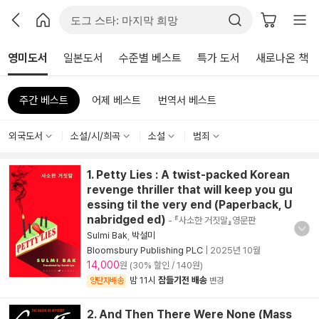
영미도서
일본도서
수준별 베스트
특가 도서
새로나온 책
주간 베스트
어제 베스트
번역서 베스트
외국도서
소설/시/희곡
소설
범죄
1. Petty Lies : A twist-packed Korean
revenge thriller that will keep you gu
essing til the very end (Paperback, U
nabridged ed)
- 『사소한 거짓말』영문판
Sulmi Bak
,
박설미
Bloomsbury Publishing PLC
|
2025년 10월
14,000
원 (30% 할인 / 140원)
밤 11시
잠들기전 배송
양탄자배송
변경
2. And Then There Were None (Mass