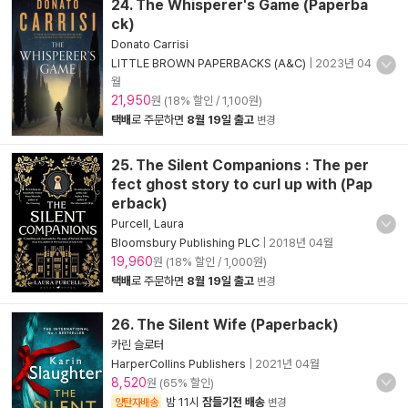
24. The Whisperer's Game (Paperba
ck)
Donato Carrisi
LITTLE BROWN PAPERBACKS (A&C)
|
2023년 04
월
21,950
원 (18% 할인 / 1,100원)
택배
로 주문하면
8월 19일 출고
변경
25. The Silent Companions : The per
fect ghost story to curl up with (Pap
erback)
Purcell, Laura
Bloomsbury Publishing PLC
|
2018년 04월
19,960
원 (18% 할인 / 1,000원)
택배
로 주문하면
8월 19일 출고
변경
26. The Silent Wife (Paperback)
카린 슬로터
HarperCollins Publishers
|
2021년 04월
8,520
원 (65% 할인)
밤 11시
잠들기전 배송
양탄자배송
변경