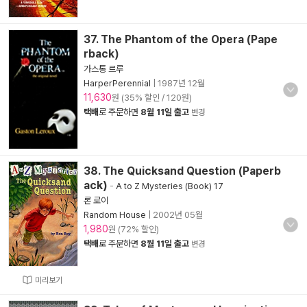
37. The Phantom of the Opera (Pape
rback)
가스통 르루
HarperPerennial
|
1987년 12월
11,630
원 (35% 할인 / 120원)
택배
로 주문하면
8월 11일 출고
변경
38. The Quicksand Question (Paperb
ack)
-
A to Z Mysteries (Book) 17
론 로이
Random House
|
2002년 05월
1,980
원 (72% 할인)
택배
로 주문하면
8월 11일 출고
변경
미리보기