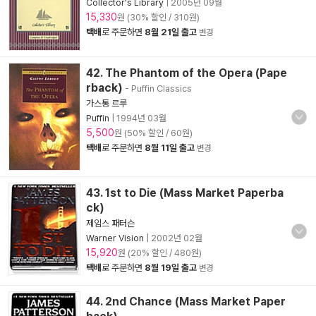
Collector's Library
|
2005년 09월
15,330
원 (30% 할인 / 310원)
택배
로 주문하면
8월 21일 출고
변경
42. The Phantom of the Opera (Pape
rback)
- Puffin Classics
가스통 르루
Puffin
|
1994년 03월
5,500
원 (50% 할인 / 60원)
택배
로 주문하면
8월 11일 출고
변경
43. 1st to Die (Mass Market Paperba
ck)
제임스 패터슨
Warner Vision
|
2002년 02월
15,920
원 (20% 할인 / 480원)
택배
로 주문하면
8월 19일 출고
변경
44. 2nd Chance (Mass Market Paper