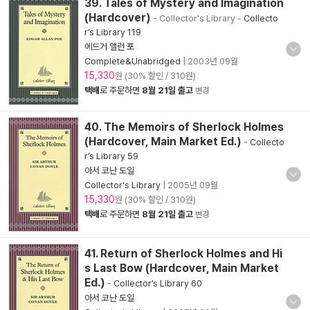
39. Tales of Mystery and Imagination
(Hardcover)
- Collector's Library
-
Collecto
r’s Library 119
에드거 앨런 포
Complete&Unabridged
|
2003년 09월
15,330
원 (30% 할인 / 310원)
택배
로 주문하면
8월 21일 출고
변경
40. The Memoirs of Sherlock Holmes
(Hardcover, Main Market Ed.)
-
Collecto
r’s Library 59
아서 코난 도일
Collector's Library
|
2005년 09월
15,330
원 (30% 할인 / 310원)
택배
로 주문하면
8월 21일 출고
변경
41. Return of Sherlock Holmes and Hi
s Last Bow (Hardcover, Main Market
Ed.)
-
Collector’s Library 60
아서 코난 도일