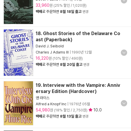
33,960
원 (25% 할인 / 1,020원)
택배
로 주문하면
8월 18일 출고
변경
18. Ghost Stories of the Delaware Co
ast (Paperback)
David J. Seibold
Charles J Adams III
|
1990년 12월
16,220
원 (10% 할인 / 490원)
택배
로 주문하면
8월 20일 출고
변경
19. Interview with the Vampire: Anniv
ersary Edition (Hardcover)
앤 라이스
Alfred a Knopf Inc
|
1976년 05월
54,980
10.0
원 (18% 할인 / 2,750원)
택배
로 주문하면
8월 13일 출고
변경