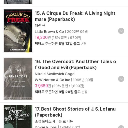
15. A Cirque Du Freak: A Living Night
mare (Paperback)
대런 섄
Little Brown & Co
|
2002년 06월
19,300
원 (18% 할인 / 970원)
택배
로 주문하면
8월 13일 출고
변경
16. The Overcoat: And Other Tales o
f Good and Evil (Paperback)
Nikolai Vasilevich Gogol
W W Norton & Co Inc
|
1965년 09월
37,680
원 (20% 할인 / 1,890원)
택배
로 주문하면
8월 20일 출고
변경
17. Best Ghost Stories of J. S. Lefanu
(Paperback)
조셉 토마스 셰리든 르 파뉴
Dover Pubns
|
1964년 06월