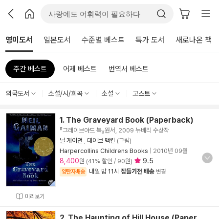
영미도서
일본도서
수준별 베스트
특가 도서
새로나온 책
주간 베스트
어제 베스트
번역서 베스트
외국도서
소설/시/희곡
소설
고스트
1. The Graveyard Book (Paperback)
-
『그레이브야드 북』원서, 2009 뉴베리 수상작
닐 게이먼
,
데이브 맥킨
(그림)
Harpercollins Childrens Books
|
2010년 09월
8,400
9.5
원 (41% 할인 / 90원)
내일 밤 11시
잠들기전 배송
양탄자배송
변경
미리보기
2. The Haunting of Hill House (Paper