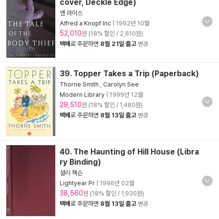
cover, Deckle Edge)
앤 라이스
Alfred a Knopf Inc
|
1992년 10월
52,010
원 (18% 할인 / 2,610원)
택배
로 주문하면
8월 21일 출고
변경
39. Topper Takes a Trip (Paperback)
Thorne Smith
,
Carolyn See
Modern Library
|
1999년 12월
29,510
원 (18% 할인 / 1,480원)
택배
로 주문하면
8월 13일 출고
변경
40. The Haunting of Hill House (Libra
ry Binding)
셜리 잭슨
Lightyear Pr
|
1996년 02월
38,560
원 (18% 할인 / 1,930원)
택배
로 주문하면
8월 13일 출고
변경