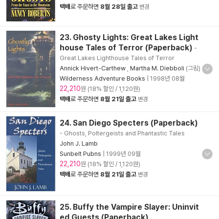
택배
로 주문하면
8월 28일 출고
변경
23. Ghosty Lights: Great Lakes Light
house Tales of Terror (Paperback)
-
Great Lakes Lighthouse Tales of Terror
Annick Hivert-Carthew
,
Martha M. Diebboli
(그림)
Wilderness Adventure Books
|
1998년 08월
22,210
원 (18% 할인 / 1,120원)
택배
로 주문하면
8월 21일 출고
변경
24. San Diego Specters (Paperback)
- Ghosts, Poltergeists and Phantastic Tales
John J. Lamb
Sunbelt Pubns
|
1999년 09월
22,210
원 (18% 할인 / 1,120원)
택배
로 주문하면
8월 21일 출고
변경
25. Buffy the Vampire Slayer: Uninvit
ed Guests (Paperback)