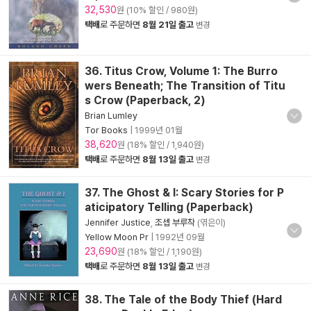
32,530
원 (10% 할인 / 980원)
택배
로 주문하면
8월 21일 출고
변경
36. Titus Crow, Volume 1: The Burro
wers Beneath; The Transition of Titu
s Crow (Paperback, 2)
Brian Lumley
Tor Books
|
1999년 01월
38,620
원 (18% 할인 / 1,940원)
택배
로 주문하면
8월 13일 출고
변경
37. The Ghost & I: Scary Stories for P
aticipatory Telling (Paperback)
Jennifer Justice
,
조셉 부루착
(엮은이)
Yellow Moon Pr
|
1992년 09월
23,690
원 (18% 할인 / 1,190원)
택배
로 주문하면
8월 13일 출고
변경
38. The Tale of the Body Thief (Hard