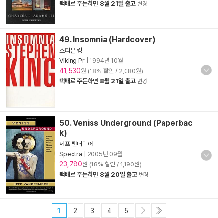
택배
로 주문하면
8월 21일 출고
변경
49. Insomnia (Hardcover)
스티븐 킹
Viking Pr
|
1994년 10월
41,530
원 (18% 할인 / 2,080원)
택배
로 주문하면
8월 21일 출고
변경
50. Veniss Underground (Paperbac
k)
제프 밴더미어
Spectra
|
2005년 09월
23,780
원 (18% 할인 / 1,190원)
택배
로 주문하면
8월 20일 출고
변경
1
2
3
4
5