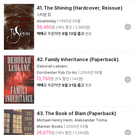
41. The Shining (Hardcover, Reissue)
스티븐 킹
doubleday
|
1990년 05월
59,450
원 (18% 할인 / 2,980원)
택배
로 주문하면
8월 13일 출고
변경
42. Family Inheritance (Paperback)
Deborah Leblanc
Dorchester Pub Co Inc
|
2004년 08월
13,750
원 (5% 할인 / 140원)
택배
로 주문하면
8월 21일 출고
변경
43. The Book of Blam (Paperback)
Michael Henry Heim
,
Aleksandar Tisma
Mariner Books
|
2000년 04월
26,670
원 (18% 할인 / 1,340원)