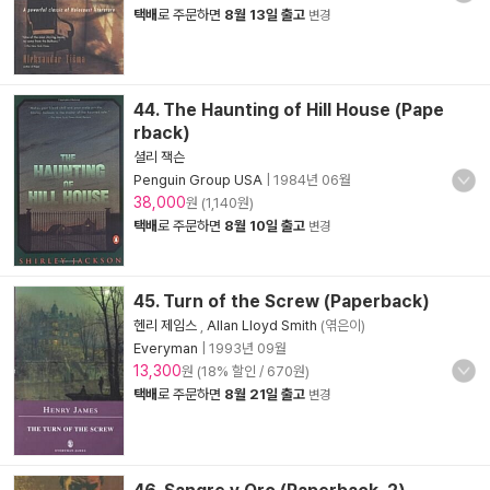
택배
로 주문하면
8월 13일 출고
변경
44. The Haunting of Hill House (Pape
rback)
셜리 잭슨
Penguin Group USA
|
1984년 06월
38,000
원 (1,140원)
택배
로 주문하면
8월 10일 출고
변경
45. Turn of the Screw (Paperback)
헨리 제임스
,
Allan Lloyd Smith
(엮은이)
Everyman
|
1993년 09월
13,300
원 (18% 할인 / 670원)
택배
로 주문하면
8월 21일 출고
변경