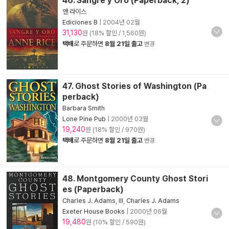
46. Sangre y Oro (Paperback, 2)
앤 라이스
Ediciones B
|
2004년 02월
31,130
원 (18% 할인 / 1,560원)
택배
로 주문하면
8월 21일 출고
변경
47. Ghost Stories of Washington (Pa
perback)
Barbara Smith
Lone Pine Pub
|
2000년 03월
19,240
원 (18% 할인 / 970원)
택배
로 주문하면
8월 21일 출고
변경
48. Montgomery County Ghost Stori
es (Paperback)
Charles J. Adams, III
,
Charles J. Adams
Exeter House Books
|
2000년 06월
19,480
원 (10% 할인 / 590원)