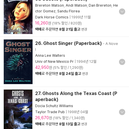
Brereton Watson
,
Andi Watson
,
Dan Brereton
,
He
ctor Gomez
,
Sandu Florea
Dark Horse Comics
|
1999년 11월
16,260
원 (18% 할인 / 820원)
택배
로 주문하면
8월 21일 출고
변경
26. Ghost Singer (Paperback)
- A Nove
l
Anna Lee Walters
Univ of New Mexico Pr
|
1994년 12월
42,950
원 (5% 할인 / 1,290원)
택배
로 주문하면
8월 24일 출고
변경
27. Ghosts Along the Texas Coast (P
aperback)
Docia Schultz Williams
Taylor Trade Pub
|
1998년 04월
26,670
원 (18% 할인 / 1,340원)
택배
로 주문하면
8월 13일 출고
변경