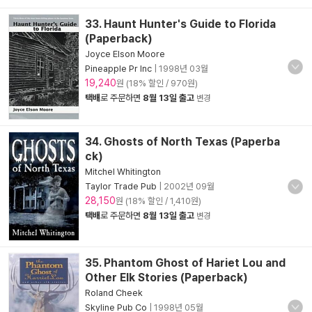
33. Haunt Hunter's Guide to Florida
(Paperback)
Joyce Elson Moore
Pineapple Pr Inc
|
1998년 03월
19,240
원 (18% 할인 / 970원)
택배
로 주문하면
8월 13일 출고
변경
34. Ghosts of North Texas (Paperba
ck)
Mitchel Whitington
Taylor Trade Pub
|
2002년 09월
28,150
원 (18% 할인 / 1,410원)
택배
로 주문하면
8월 13일 출고
변경
35. Phantom Ghost of Hariet Lou and
Other Elk Stories (Paperback)
Roland Cheek
Skyline Pub Co
|
1998년 05월