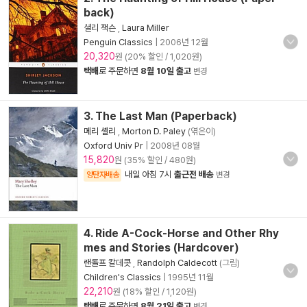
back)
셜리 잭슨
,
Laura Miller
Penguin Classics
|
2006년 12월
20,320
원 (20% 할인 / 1,020원)
택배
로 주문하면
8월 10일 출고
변경
3. The Last Man (Paperback)
메리 셸리
,
Morton D. Paley
(엮은이)
Oxford Univ Pr
|
2008년 08월
15,820
원 (35% 할인 / 480원)
내일 아침 7시
출근전 배송
양탄자배송
변경
4. Ride A-Cock-Horse and Other Rhy
mes and Stories (Hardcover)
랜돌프 칼데콧
,
Randolph Caldecott
(그림)
Children's Classics
|
1995년 11월
22,210
원 (18% 할인 / 1,120원)
택배
로 주문하면
8월 21일 출고
변경