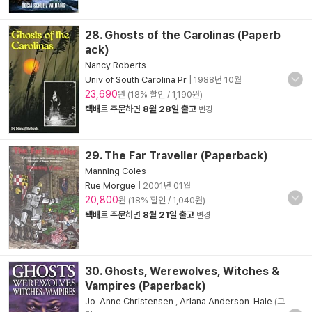
28. Ghosts of the Carolinas (Paperb
ack)
Nancy Roberts
Univ of South Carolina Pr
|
1988년 10월
23,690
원 (18% 할인 / 1,190원)
택배
로 주문하면
8월 28일 출고
변경
29. The Far Traveller (Paperback)
Manning Coles
Rue Morgue
|
2001년 01월
20,800
원 (18% 할인 / 1,040원)
택배
로 주문하면
8월 21일 출고
변경
30. Ghosts, Werewolves, Witches &
Vampires (Paperback)
Jo-Anne Christensen
,
Arlana Anderson-Hale
(그