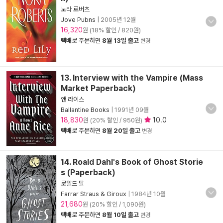
노라 로버츠
Jove Pubns
|
2005년 12월
16,320
원 (18% 할인 / 820원)
택배
로 주문하면
8월 13일 출고
변경
13. Interview with the Vampire (Mass
Market Paperback)
앤 라이스
Ballantine Books
|
1991년 09월
18,830
10.0
원 (20% 할인 / 950원)
택배
로 주문하면
8월 20일 출고
변경
14. Roald Dahl's Book of Ghost Storie
s (Paperback)
로알드 달
Farrar Straus & Giroux
|
1984년 10월
21,680
원 (20% 할인 / 1,090원)
택배
로 주문하면
8월 10일 출고
변경