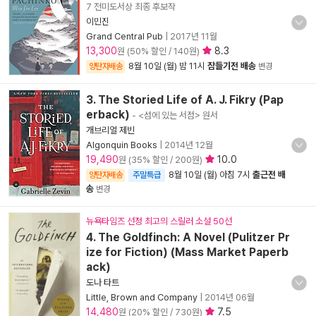
7 전미도서상 최종 후보작
이민진
Grand Central Pub
|
2017년 11월
13,300
8.3
원 (50% 할인 / 140원)
8월 10일 (월) 밤 11시
잠들기전 배송
양탄자배송
변경
3. The Storied Life of A. J. Fikry (Pap
erback)
- <섬에 있는 서점> 원서
개브리얼 제빈
Algonquin Books
|
2014년 12월
19,490
10.0
원 (35% 할인 / 200원)
8월 10일 (월) 아침 7시
출근전 배
양탄자배송
주말특급
송
변경
뉴욕타임즈 선정 최고의 스릴러 소설 50선
4. The Goldfinch: A Novel (Pulitzer Pr
ize for Fiction) (Mass Market Paperb
ack)
도나 타트
Little, Brown and Company
|
2014년 06월
14,480
7.5
원 (20% 할인 / 730원)