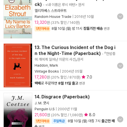
ck)
- <내 이름은 루시 바턴> 원서
엘리자베스 스트라우트
Random House Trade
|
2016년 10월
13,320
원 (33% 할인 / 140원)
8월 10일 (월) 밤 11시
잠들기전 배송
양탄자배송
변경
13. The Curious Incident of the Dog i
n the Night-Time (Paperback)
- 『한밤중
에 개에게 일어난 의문의 사건』원서
Haddon, Mark
Vintage Books
|
2004년 05월
17,280
7.0
원 (20% 할인 / 870원)
택배
로 주문하면
8월 11일 출고
변경
14. Disgrace (Paperback)
J. M. 쿳시
Penguin U.S
|
2000년 11월
21,600
8.0
원 (20% 할인 / 1,080원)
8월 10일 (월) 아침 7시
출근전 배
양탄자배송
주말특급
송
변경