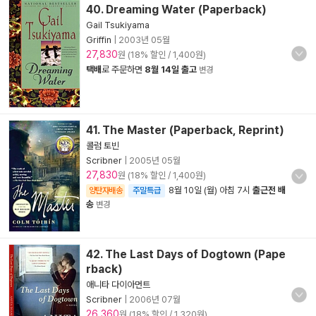
40. Dreaming Water (Paperback)
Gail Tsukiyama
Griffin
|
2003년 05월
27,830
원 (18% 할인 / 1,400원)
택배
로 주문하면
8월 14일 출고
변경
41. The Master (Paperback, Reprint)
콜럼 토빈
Scribner
|
2005년 05월
27,830
원 (18% 할인 / 1,400원)
8월 10일 (월) 아침 7시
출근전 배
양탄자배송
주말특급
송
변경
42. The Last Days of Dogtown (Pape
rback)
애니타 다이아먼트
Scribner
|
2006년 07월
26,360
원 (18% 할인 / 1,320원)