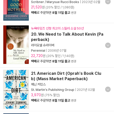
Scribner / Marysue Rucci Books
|
2023년 02월
21,520
원 (20% 할인 / 1,080원)
택배
로 주문하면
8월 11일 출고
변경
뉴욕타임즈 선정 최고의 스릴러 소설 50선
20. We Need to Talk About Kevin (Pa
perback)
라이오넬 슈라이버
Perennial
|
2006년 07월
22,720
원 (20% 할인 / 1,140원)
택배
로 주문하면
8월 11일 출고
변경
21. American Dirt (Oprah's Book Clu
b) (Mass Market Paperback)
제닌 커민스
St. Martin's Publishing Group
|
2021년 02월
3,970
원 (75% 할인)
택배
로 주문하면
8월 11일 출고
변경