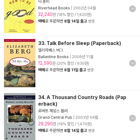
닉 혼비
Riverhead Books
|
2002년 04월
32,240
원 (18% 할인 / 1,620원)
택배
로 주문하면
8월 14일 출고
변경
33. Talk Before Sleep (Paperback)
엘리자베스 버그
Ballantine Books
|
2006년 11월
12,590
원 (20% 할인 / 630원)
택배
로 주문하면
8월 11일 출고
변경
34. A Thousand Country Roads (Pap
erback)
로버트 제임스 월러
Grand Central Pub
|
2003년 04월
29,290
원 (18% 할인 / 1,470원)
택배
로 주문하면
8월 14일 출고
변경