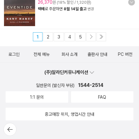
26,370
원 (18% 할인 / 1,320원)
택배
로 주문하면
8월 14일 출고
변경
1
2
3
4
5
로그인
전체 메뉴
회사 소개
출판사 안내
PC 버전
(주)알라딘커뮤니케이션
1544-2514
일반문의 (발신자 부담)
1:1 문의
FAQ
중고매장 위치, 영업시간 안내
뒤로가
기