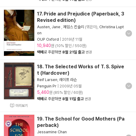
17. Pride and Prejudice (Paperback, 3
Revised edition)
Austen, Jane
,
제임스 킨슬리
(엮은이),
Christina Lupt
on
OUP Oxford
|
2019년 11월
10,940
원 (10% 할인 / 550원)
택배
로 주문하면
8월 21일 출고
변경
18. The Selected Works of T. S. Spive
t (Hardcover)
Reif Larsen
,
레이프 라슨
Penguin Pr
|
2009년 05월
5,460
원 (85% 할인 / 60원)
택배
로 주문하면
8월 11일 출고
변경
미리보기
19. The School for Good Mothers (Pa
perback)
Jessamine Chan