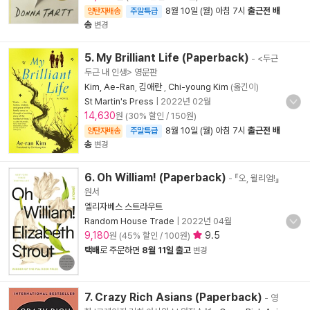
8월 10일 (월) 아침 7시
출근전 배
양탄자배송
주말특급
송
변경
5. My Brilliant Life (Paperback)
- <두근
두근 내 인생> 영문판
Kim, Ae-Ran
,
김애란
,
Chi-young Kim
(옮긴이)
St Martin's Press
|
2022년 02월
14,630
원 (30% 할인 / 150원)
8월 10일 (월) 아침 7시
출근전 배
양탄자배송
주말특급
송
변경
6. Oh William! (Paperback)
- 『오, 윌리엄!』
원서
엘리자베스 스트라우트
Random House Trade
|
2022년 04월
9,180
9.5
원 (45% 할인 / 100원)
택배
로 주문하면
8월 11일 출고
변경
7. Crazy Rich Asians (Paperback)
- 영