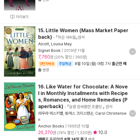
미리보기
15. Little Women (Mass Market Paper
back)
- 『작은 아씨들』원서
Alcott, Louisa May
Signet Book
|
2019년 11월
7,760
원 (20% 할인 / 390원)
8월 10일 (월) 아침 7시
출근전 배
양탄자배송
주말특급
송
변경
16. Like Water for Chocolate: A Nove
l in Monthly Installments with Recipe
s, Romances, and Home Remedies (P
aperback)
- 『달콤 쌉싸름한 초콜릿 』 원서
라우라 에스키벨
,
토머스 크리스텐슨
,
Carol Christense
n
Anchor Books
|
1995년 10월
26,370
10.0
원 (18% 할인 / 1,320원)
택배
로 주문하면
8월 14일 출고
변경