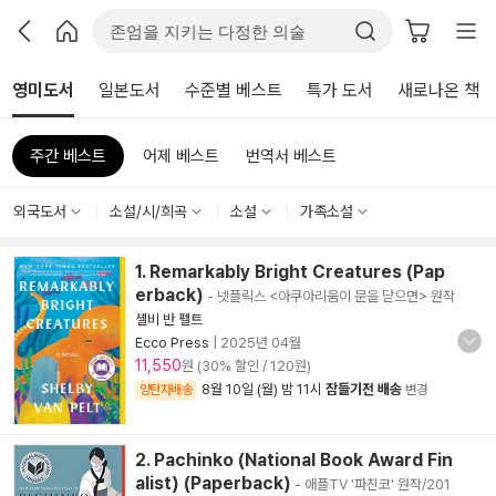
영미도서
일본도서
수준별 베스트
특가 도서
새로나온 책
주간 베스트
어제 베스트
번역서 베스트
외국도서
소설/시/희곡
소설
가족소설
1. Remarkably Bright Creatures (Pap
erback)
- 넷플릭스 <아쿠아리움이 문을 닫으면> 원작
셸비 반 펠트
Ecco Press
|
2025년 04월
11,550
원 (30% 할인 / 120원)
8월 10일 (월) 밤 11시
잠들기전 배송
양탄자배송
변경
2. Pachinko (National Book Award Fin
alist) (Paperback)
- 애플TV '파친코' 원작/201