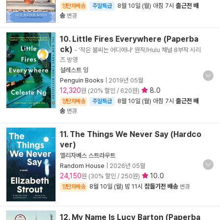
8월 10일 (월) 아침 7시
출근전 배
양탄자배송
주말특급
송
변경
10. Little Fires Everywhere (Paperba
ck)
- '작은 불씨는 어디에나' 원작/Hulu 채널 8부작 시리
즈 방영
설레스트 잉
Penguin Books
|
2019년 05월
12,320
8.0
원 (20% 할인 / 620원)
8월 10일 (월) 아침 7시
출근전 배
양탄자배송
주말특급
송
변경
11. The Things We Never Say (Hardco
ver)
엘리자베스 스트라우트
Random House
|
2026년 05월
24,150
10.0
원 (30% 할인 / 250원)
8월 10일 (월) 밤 11시
잠들기전 배송
양탄자배송
변경
12. My Name Is Lucy Barton (Paperba