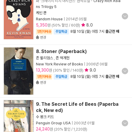
화 '크레이지 리치 아시안스' 원작소설
-
Crazy Rich Asia
ns Trilogy 5
케빈 콴
Random House
|
2014년 05월
5,350
8.0
원 (50% 할인 / 60원)
8월 10일 (월) 아침 7시
출근전 배
양탄자배송
주말특급
송
변경
8. Stoner (Paperback)
존 윌리엄스
,
존 맥개헌
New York Review of Books
|
2006년 06월
13,300
9.0
원 (30% 할인 / 140원)
8월 10일 (월) 아침 7시
출근전 배
양탄자배송
주말특급
송
변경
9. The Secret Life of Bees (Paperba
ck, New ed)
수 몽크 키드
Penguin Group USA
|
2003년 01월
24,240
원 (20% 할인 / 1,220원)