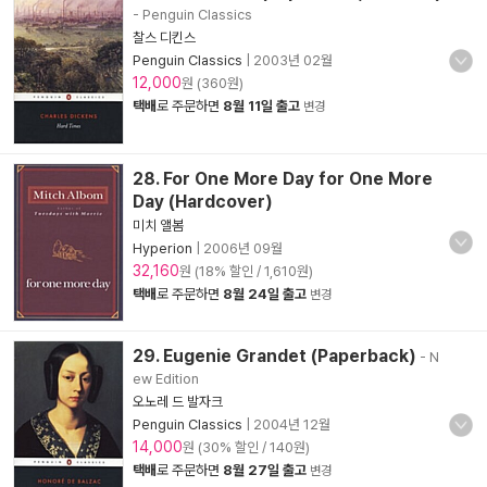
- Penguin Classics
찰스 디킨스
Penguin Classics
|
2003년 02월
12,000
원 (360원)
택배
로 주문하면
8월 11일 출고
변경
28. For One More Day for One More
Day (Hardcover)
미치 앨봄
Hyperion
|
2006년 09월
32,160
원 (18% 할인 / 1,610원)
택배
로 주문하면
8월 24일 출고
변경
29. Eugenie Grandet (Paperback)
- N
ew Edition
오노레 드 발자크
Penguin Classics
|
2004년 12월
14,000
원 (30% 할인 / 140원)
택배
로 주문하면
8월 27일 출고
변경