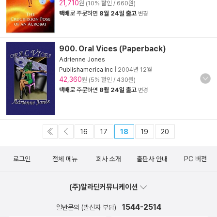
21,710
원 (10% 할인 / 660원)
택배
로 주문하면
8월 24일 출고
변경
900. Oral Vices (Paperback)
Adrienne Jones
Publishamerica Inc
|
2004년 12월
42,360
원 (5% 할인 / 430원)
택배
로 주문하면
8월 24일 출고
변경
16
17
18
19
20
로그인
전체 메뉴
회사 소개
출판사 안내
PC 버전
(주)알라딘커뮤니케이션
1544-2514
일반문의 (발신자 부담)