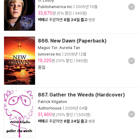
G. Lusby
Publishamerica Inc
|
2005년 10월
33,870
원 (5% 할인 / 340원)
택배
로 주문하면
8월 24일 출고
변경
866. New Dawn (Paperback)
Magus Tor
,
Aurelia Tan
Iuniverse Inc
|
2008년 12월
19,220
원 (10% 할인 / 580원)
품절
867. Gather the Weeds (Hardcover)
Patrick Kilgallon
Authorhouse
|
2006년 04월
51,460
원 (10% 할인 / 1,550원)
택배
로 주문하면
8월 24일 출고
변경