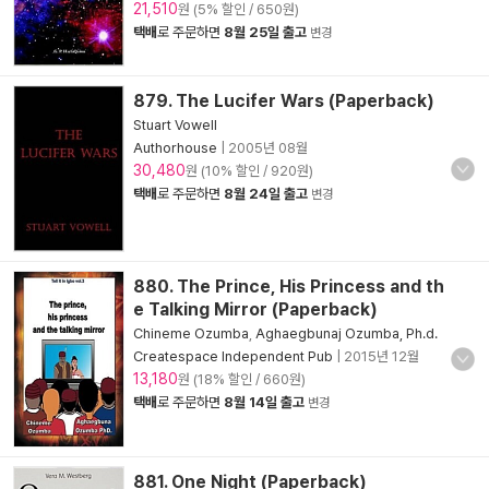
21,510
원 (5% 할인 / 650원)
택배
로 주문하면
8월 25일 출고
변경
879. The Lucifer Wars (Paperback)
Stuart Vowell
Authorhouse
|
2005년 08월
30,480
원 (10% 할인 / 920원)
택배
로 주문하면
8월 24일 출고
변경
880. The Prince, His Princess and th
e Talking Mirror (Paperback)
Chineme Ozumba
,
Aghaegbunaj Ozumba, Ph.d.
Createspace Independent Pub
|
2015년 12월
13,180
원 (18% 할인 / 660원)
택배
로 주문하면
8월 14일 출고
변경
881. One Night (Paperback)