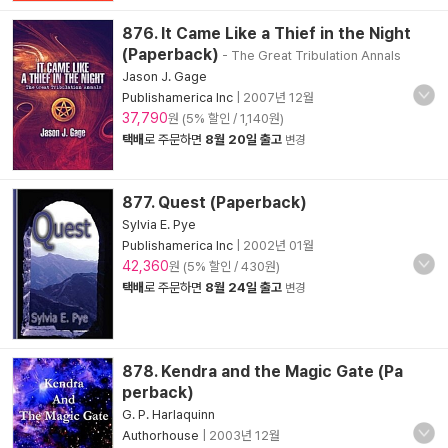
876. It Came Like a Thief in the Night
(Paperback)
- The Great Tribulation Annals
Jason J. Gage
Publishamerica Inc
|
2007년 12월
37,790
원 (5% 할인 / 1,140원)
택배
로 주문하면
8월 20일 출고
변경
877. Quest (Paperback)
Sylvia E. Pye
Publishamerica Inc
|
2002년 01월
42,360
원 (5% 할인 / 430원)
택배
로 주문하면
8월 24일 출고
변경
878. Kendra and the Magic Gate (Pa
perback)
G. P. Harlaquinn
Authorhouse
|
2003년 12월