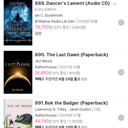
889. Dancer's Lament (Audio CD)
- Li
brary Edition
Ian C. Esslemont
Brilliance Audio Lib Edn
|
2016년 05월
79,700
원 (20% 할인 / 3,990원)
절판
890. The Last Dawn (Paperback)
Jez Wood
Authorhouse
|
2007년 10월
26,660
원 (5% 할인 / 800원)
택배
로 주문하면
8월 25일 출고
변경
891. Bok the Badger (Paperback)
Lawrence G. Tilley
,
Janet Dudzic
(그림)
Authorhouse
|
2009년 07월
44,740
원 (5% 할인 / 1,350원)
택배
로 주문하면
8월 25일 출고
변경