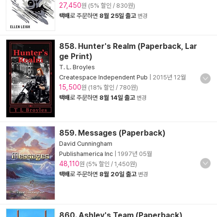
27,450
원 (5% 할인 / 830원)
택배
로 주문하면
8월 25일 출고
변경
858. Hunter's Realm (Paperback, Lar
ge Print)
T. L. Broyles
Createspace Independent Pub
|
2015년 12월
15,500
원 (18% 할인 / 780원)
택배
로 주문하면
8월 14일 출고
변경
859. Messages (Paperback)
David Cunningham
Publishamerica Inc
|
1997년 05월
48,110
원 (5% 할인 / 1,450원)
택배
로 주문하면
8월 20일 출고
변경
860. Ashley's Team (Paperback)