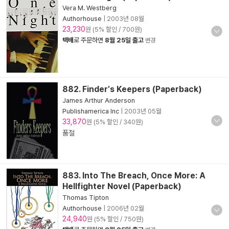
Vera M. Westberg
Authorhouse
|
2003년 08월
23,230
원 (5% 할인 / 700원)
택배
로 주문하면
8월 25일 출고
변경
882. Finder's Keepers (Paperback)
James Arthur Anderson
Publishamerica Inc
|
2003년 05월
33,870
원 (5% 할인 / 340원)
품절
883. Into The Breach, Once More: A
Hellfighter Novel (Paperback)
Thomas Tipton
Authorhouse
|
2006년 02월
24,940
원 (5% 할인 / 750원)