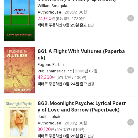
William Smagula
Authorhouse
|
2005년 06월
24,010
원 (5% 할인 / 730원)
택배
로 주문하면
8월 25일 출고
변경
861. A Flight With Vultures (Paperba
ck)
Eugene Furbin
Publishamerica Inc
|
2006년 07월
42,360
원 (5% 할인 / 430원)
택배
로 주문하면
8월 24일 출고
변경
862. Moonlight Psyche: Lyrical Poetr
y of Love and Sorrow (Paperback)
Judith Lahaie
Authorhouse
|
2003년 06월
30,120
원 (5% 할인 / 910원)
택배
로 주문하면
8월 25일 출고
변경