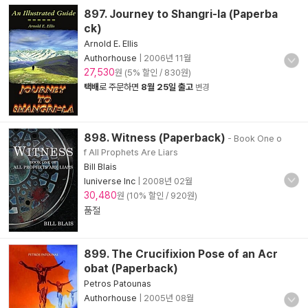
897. Journey to Shangri-la (Paperba
ck)
Arnold E. Ellis
Authorhouse
|
2006년 11월
27,530
원 (5% 할인 / 830원)
택배
로 주문하면
8월 25일 출고
변경
898. Witness (Paperback)
- Book One o
f All Prophets Are Liars
Bill Blais
Iuniverse Inc
|
2008년 02월
30,480
원 (10% 할인 / 920원)
품절
899. The Crucifixion Pose of an Acr
obat (Paperback)
Petros Patounas
Authorhouse
|
2005년 08월