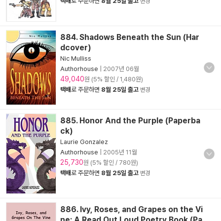
택배
로 주문하면
8월 25일 출고
변경
884. Shadows Beneath the Sun (Har
dcover)
Nic Mulliss
Authorhouse
|
2007년 06월
49,040
원 (5% 할인 / 1,480원)
택배
로 주문하면
8월 25일 출고
변경
885. Honor And the Purple (Paperba
ck)
Laurie Gonzalez
Authorhouse
|
2005년 11월
25,730
원 (5% 할인 / 780원)
택배
로 주문하면
8월 25일 출고
변경
886. Ivy, Roses, and Grapes on the Vi
ne: A Read Out Loud Poetry Book (Pa