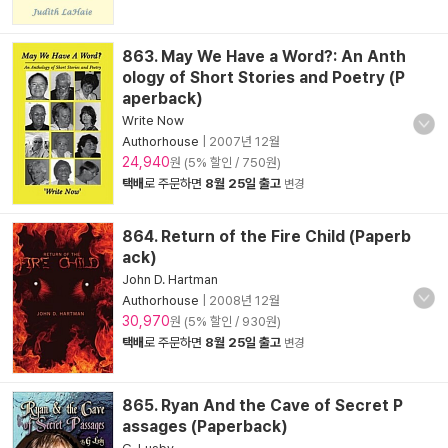
863. May We Have a Word?: An Anth
ology of Short Stories and Poetry (P
aperback)
Write Now
Authorhouse
|
2007년 12월
24,940
원 (5% 할인 / 750원)
택배
로 주문하면
8월 25일 출고
변경
864. Return of the Fire Child (Paperb
ack)
John D. Hartman
Authorhouse
|
2008년 12월
30,970
원 (5% 할인 / 930원)
택배
로 주문하면
8월 25일 출고
변경
865. Ryan And the Cave of Secret P
assages (Paperback)