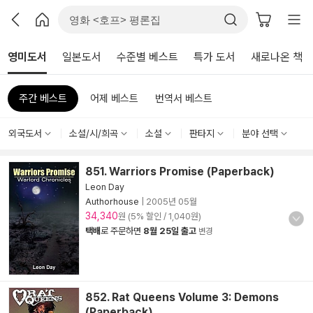
영미도서
일본도서
수준별 베스트
특가 도서
새로나온 책
주간 베스트
어제 베스트
번역서 베스트
외국도서
소설/시/희곡
소설
판타지
분야 선택
851. Warriors Promise (Paperback)
Leon Day
Authorhouse
|
2005년 05월
34,340
원 (5% 할인 / 1,040원)
택배
로 주문하면
8월 25일 출고
변경
852. Rat Queens Volume 3: Demons
(Paperback)