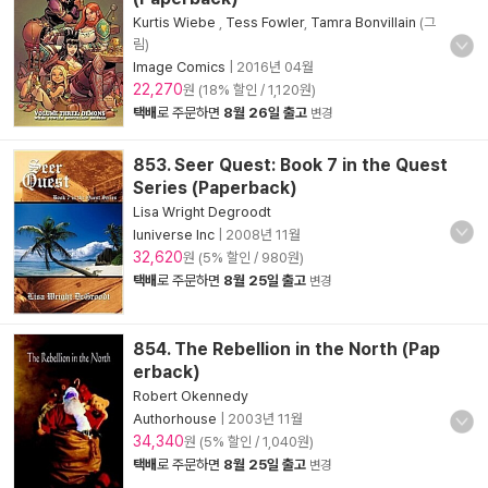
Kurtis Wiebe
,
Tess Fowler
,
Tamra Bonvillain
(그
림)
Image Comics
|
2016년 04월
22,270
원 (18% 할인 / 1,120원)
택배
로 주문하면
8월 26일 출고
변경
853. Seer Quest: Book 7 in the Quest
Series (Paperback)
Lisa Wright Degroodt
Iuniverse Inc
|
2008년 11월
32,620
원 (5% 할인 / 980원)
택배
로 주문하면
8월 25일 출고
변경
854. The Rebellion in the North (Pap
erback)
Robert Okennedy
Authorhouse
|
2003년 11월
34,340
원 (5% 할인 / 1,040원)
택배
로 주문하면
8월 25일 출고
변경