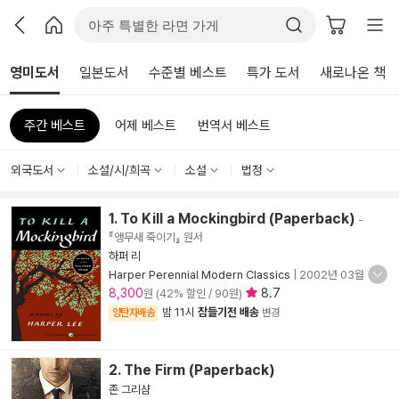
영미도서
일본도서
수준별 베스트
특가 도서
새로나온 책
주간 베스트
어제 베스트
번역서 베스트
외국도서
소설/시/희곡
소설
법정
1. To Kill a Mockingbird (Paperback)
-
『앵무새 죽이기』 원서
하퍼 리
Harper Perennial Modern Classics
|
2002년 03월
8,300
8.7
원 (42% 할인 / 90원)
밤 11시
잠들기전 배송
양탄자배송
변경
2. The Firm (Paperback)
존 그리샴