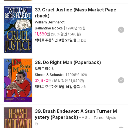
37. Cruel Justice (Mass Market Pape
rback)
William Bernhardt
Ballantine Books
|
1996년 12월
11,580
원 (20% 할인 / 580원)
택배
로 주문하면
8월 21일 출고
변경
38. Do Right Man (Paperback)
오마르 타이리
Simon & Schuster
|
1998년 10월
32,670
원 (18% 할인 / 1,640원)
택배
로 주문하면
8월 14일 출고
변경
39. Brash Endeavor: A Stan Turner M
ystery (Paperback)
- A Stan Turner Myste
ry