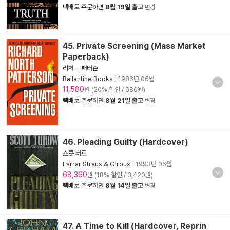
택배
로 주문하면
8월 19일 출고
변경
45. Private Screening (Mass Market
Paperback)
리처드 패터슨
Ballantine Books
|
1986년 06월
11,580
원 (20% 할인 / 580원)
택배
로 주문하면
8월 21일 출고
변경
46. Pleading Guilty (Hardcover)
스콧 터로
Farrar Straus & Giroux
|
1993년 06월
68,360
원 (18% 할인 / 3,420원)
택배
로 주문하면
8월 14일 출고
변경
47. A Time to Kill (Hardcover, Reprin