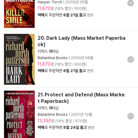
Harper Torch
|
2005년 06월
11,870
원 (18% 할인 / 600원)
택배
로 주문하면
8월 21일 출고
변경
20. Dark Lady (Mass Market Paperba
ck)
리처드 패터슨
Ballantine Books
|
2000년 08월
11,870
원 (18% 할인 / 600원)
택배
로 주문하면
8월 21일 출고
변경
21. Protect and Defend (Mass Marke
t Paperback)
리처드 패터슨
Ballantine Books
|
2001년 10월
13,350
원 (18% 할인 / 670원)
택배
로 주문하면
8월 24일 출고
변경