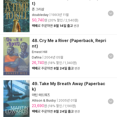
t)
존 그리샴
doubleday
|
1993년 11월
50,740
원 (20% 할인 / 2,540원)
택배
로 주문하면
8월 14일 출고
변경
48. Cry Me a River (Paperback, Repri
nt)
Ernest Hill
Dafina
|
2004년 05월
26,740
원 (18% 할인 / 1,340원)
택배
로 주문하면
8월 24일 출고
변경
49. Take My Breath Away (Paperbac
k)
마틴 에드워즈
Allison & Busby
|
2005년 01월
23,690
원 (18% 할인 / 1,190원)
택배
로 주문하면
8월 24일 출고
변경