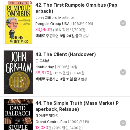
42. The First Rumpole Omnibus (Pap
erback)
John Clifford Mortimer
Penguin Group USA
|
1983년 09월
33,950
원 (18% 할인 / 1,700원)
택배
로 주문하면
8월 24일 출고
변경
43. The Client (Hardcover)
존 그리샴
doubleday
|
2006년 10월
38,670
원 (15% 할인 / 1,940원)
택배
로 주문하면
8월 11일 출고
변경
44. The Simple Truth (Mass Market P
aperback, Reissue)
데이비드 발다치
Grand Central Pub
|
1999년 11월
13,030
원 (20% 할인 / 400원)