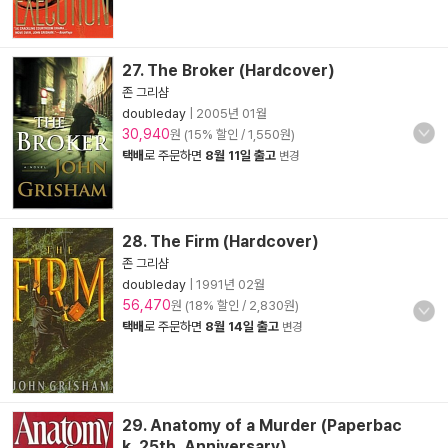
27. The Broker (Hardcover)
존 그리샴
doubleday
|
2005년 01월
30,940
원 (15% 할인 / 1,550원)
택배
로 주문하면
8월 11일 출고
변경
28. The Firm (Hardcover)
존 그리샴
doubleday
|
1991년 02월
56,470
원 (18% 할인 / 2,830원)
택배
로 주문하면
8월 14일 출고
변경
29. Anatomy of a Murder (Paperbac
k, 25th, Anniversary)