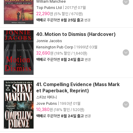
William Manchee
Top Pubns Ltd
|
2017년 07월
22,290
원 (5% 할인 / 670원)
택배
로 주문하면
8월 25일 출고
변경
40. Motion to Dismiss (Hardcover)
Jonnie Jacobs
Kensington Pub Corp
|
1999년 03월
32,690
원 (18% 할인 / 1,640원)
택배
로 주문하면
8월 24일 출고
변경
41. Compelling Evidence (Mass Mark
et Paperback, Reprint)
스티브 마티니
Jove Pubns
|
1993년 01월
10,380
원 (18% 할인 / 520원)
택배
로 주문하면
8월 24일 출고
변경