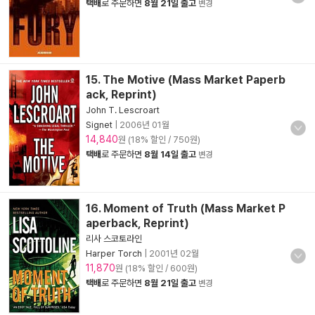
택배
로 주문하면
8월 21일 출고
변경
15. The Motive (Mass Market Paperb
ack, Reprint)
John T. Lescroart
Signet
|
2006년 01월
14,840
원 (18% 할인 / 750원)
택배
로 주문하면
8월 14일 출고
변경
16. Moment of Truth (Mass Market P
aperback, Reprint)
리사 스코토라인
Harper Torch
|
2001년 02월
11,870
원 (18% 할인 / 600원)
택배
로 주문하면
8월 21일 출고
변경