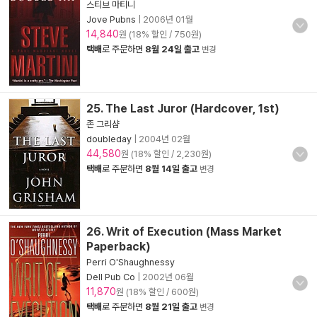
스티브 마티니
Jove Pubns
|
2006년 01월
14,840
원 (18% 할인 / 750원)
택배
로 주문하면
8월 24일 출고
변경
25. The Last Juror (Hardcover, 1st)
존 그리샴
doubleday
|
2004년 02월
44,580
원 (18% 할인 / 2,230원)
택배
로 주문하면
8월 14일 출고
변경
26. Writ of Execution (Mass Market
Paperback)
Perri O'Shaughnessy
Dell Pub Co
|
2002년 06월
11,870
원 (18% 할인 / 600원)
택배
로 주문하면
8월 21일 출고
변경