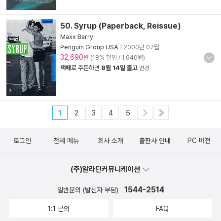
50. Syrup (Paperback, Reissue)
Maxx Barry
Penguin Group USA
|
2000년 07월
32,690
원 (18% 할인 / 1,640원)
택배
로 주문하면
8월 14일 출고
변경
1
2
3
4
5
로그인
전체 메뉴
회사 소개
출판사 안내
PC 버전
(주)알라딘커뮤니케이션
1544-2514
일반문의 (발신자 부담)
1:1 문의
FAQ