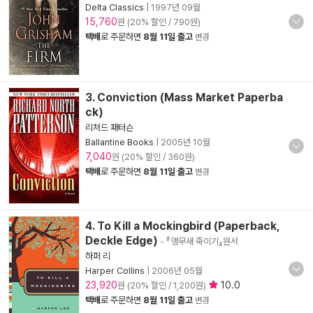
Delta Classics
|
1997년 09월
15,760
원 (20% 할인 / 790원)
택배
로 주문하면
8월 11일 출고
변경
3. Conviction (Mass Market Paperba
ck)
리처드 패터슨
Ballantine Books
|
2005년 10월
7,040
원 (20% 할인 / 360원)
택배
로 주문하면
8월 11일 출고
변경
4. To Kill a Mockingbird (Paperback,
Deckle Edge)
- 『앵무새 죽이기』원서
하퍼 리
Harper Collins
|
2006년 05월
23,920
10.0
원 (20% 할인 / 1,200원)
택배
로 주문하면
8월 11일 출고
변경