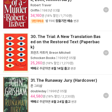
Robert Traver
Griffin
|
1983년 03월
34,160
원 (18% 할인 / 1,710원)
밤 11시
잠들기전 배송
양탄자배송
변경
30. The Trial: A New Translation Bas
ed on the Restored Text (Paperbac
k)
프란츠 카프카
,
Breon Mitchell
Schocken Books
|
1999년 05월
25,260
원 (18% 할인 / 1,270원)
택배
로 주문하면
8월 14일 출고
변경
31. The Runaway Jury (Hardcover)
존 그리샴
doubleday
|
1996년 05월
44,580
원 (18% 할인 / 2,230원)
택배
로 주문하면
8월 24일 출고
변경