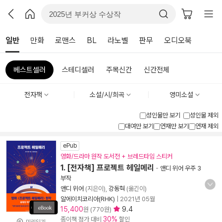
일반
만화
로맨스
BL
라노벨
판무
오디오북
베스트셀러
스테디셀러
주목신간
신간전체
전자책
소설/시/희곡
영미소설
성인물만 보기
성인물 제외
대여만 보기
연재만 보기
연재 제외
ePub
영화/드라마 원작 도서전 + 브레드타임 스티커
1. [전자책] 프로젝트 헤일메리
-
앤디 위어 우주 3
부작
앤디 위어
(지은이),
강동혁
(옮긴이)
알에이치코리아(RHK)
|
2021년 05월
15,400
9.4
원 (770원)
30%
종이책 정가 대비
할인