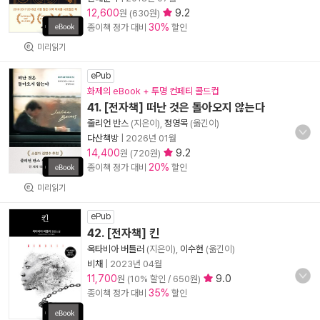
12,600
9.2
원 (630원)
30%
종이책 정가 대비
할인
미리읽기
ePub
화제의 eBook + 투명 컨페티 콜드컵
41. [전자책] 떠난 것은 돌아오지 않는다
줄리언 반스
(지은이),
정영목
(옮긴이)
다산책방
|
2026년 01월
14,400
9.2
원 (720원)
20%
종이책 정가 대비
할인
미리읽기
ePub
42. [전자책] 킨
옥타비아 버틀러
(지은이),
이수현
(옮긴이)
비채
|
2023년 04월
11,700
9.0
원 (10% 할인 / 650원)
35%
종이책 정가 대비
할인