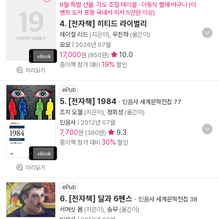
8월 특별 선물. 각도 조절 테이블 · 이동식 빨래 바구니 (이
벤트 도서 포함 국내서·외서 5만원 이상)
4. [전자책] 히티드 라이벌리
레이철 리드
(지은이),
우진하
(옮긴이)
모모
|
2026년 07월
17,000
10.0
원 (850원)
19%
종이책 정가 대비
할인
미리읽기
ePub
5. [전자책] 1984
-
민음사 세계문학전집 77
조지 오웰
(지은이),
정회성
(옮긴이)
민음사
|
2012년 07월
7,700
9.3
원 (380원)
30%
종이책 정가 대비
할인
미리읽기
ePub
6. [전자책] 달과 6펜스
-
민음사 세계문학전집 38
서머싯 몸
(지은이),
송무
(옮긴이)