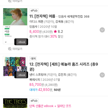
미리읽기
ePub
11. [전자책] 여름
-
민음사 세계문학전집 368
이디스 워튼
(지은이),
김욱동
(옮긴이)
민음사
|
2020년 10월
8,400
8.2
원 (420원)
30%
종이책 정가 대비
할인
미리읽기
대여
12. [전자책] [세트] 에놀라 홈즈 시리즈 (총9
권)
낸시 스프링어
(지은이),
김진희
(옮긴이)
북레시피
|
2026년 07월
85,700
원 (4,280원)
42,850
대여가
원,
50년
ePub
단독 선출간 eBook + 알라딘 굿즈