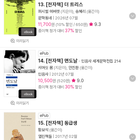
13. [전자책] 더 트리스
퍼시벌 에버렛
(지은이),
송혜리
(옮긴이)
문학동네
|
2026년 07월
11,700
9.3
원 (10% 할인 / 650원)
37%
종이책 정가 대비
할인
미리읽기
ePub
14. [전자책] 면도날
-
민음사 세계문학전집 214
서머싯 몸
(지은이),
안진환
(옮긴이)
민음사
|
2012년 07월
10,500
9.0
원 (520원)
30%
종이책 정가 대비
할인
미리읽기
ePub
15. [전자책] 동급생
황보석
(옮긴이)
열린책들
|
2017년 02월