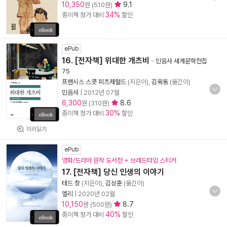
10,350
9.1
원 (510원)
34%
종이책 정가 대비
할인
ePub
16. [전자책] 위대한 개츠비
-
민음사 세계문학전집
75
프랜시스 스콧 피츠제럴드
(지은이),
김욱동
(옮긴이)
민음사
|
2012년 07월
6,300
8.6
원 (310원)
30%
종이책 정가 대비
할인
미리읽기
ePub
영화/드라마 원작 도서전 + 브레드타임 스티커
17. [전자책] 당신 인생의 이야기
테드 창
(지은이),
김상훈
(옮긴이)
엘리
|
2020년 02월
10,150
8.7
원 (500원)
40%
종이책 정가 대비
할인