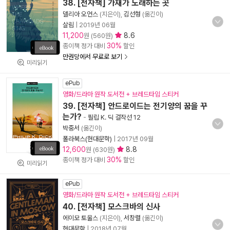
38. [전자책] 가재가 노래하는 곳
델리아 오언스
(지은이),
김선형
(옮긴이)
살림
|
2019년 06월
11,200
8.6
원 (560원)
30%
종이책 정가 대비
할인
만권당에서 무료로 보기
미리읽기
ePub
영화/드라마 원작 도서전 + 브레드타임 스티커
39. [전자책] 안드로이드는 전기양의 꿈을 꾸
는가?
-
필립 K. 딕 걸작선 12
박중서
(옮긴이)
폴라북스(현대문학)
|
2017년 09월
12,600
8.8
원 (630원)
30%
종이책 정가 대비
할인
미리읽기
ePub
영화/드라마 원작 도서전 + 브레드타임 스티커
40. [전자책] 모스크바의 신사
에이모 토울스
(지은이),
서창렬
(옮긴이)
현대문학
|
2018년 07월