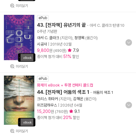
미리읽기
ePub
43. [전자책] 유년기의 끝
- 아서 C. 클라크 탄생 10
0주년 기념판
아서 C. 클라크
(지은이),
정영목
(옮긴이)
시공사
|
2019년 02월
9,800
7.9
원 (490원)
51%
종이책 정가 대비
할인
미리읽기
ePub
화제의 eBook + 투명 컨페티 콜드컵
44. [전자책] 어둠의 색조 1
-
어둠의 색조 1
크리스 휘타커
(지은이),
김해온
(옮긴이)
위즈덤하우스
|
2026년 04월
15,200
9.1
원 (760원)
20%
종이책 정가 대비
할인
미리읽기