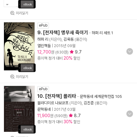
미리읽기
ePub
9. [전자책] 앵무새 죽이기
-
하퍼 리 세트 1
하퍼 리
(지은이),
김욱동
(옮긴이)
열린책들
|
2015년 09월
12,700
9.7
원 (630원)
20%
종이책 정가 대비
할인
미리읽기
ePub
10. [전자책] 롤리타
-
문학동네 세계문학전집 105
블라디미르 나보코프
(지은이),
김진준
(옮긴이)
문학동네
|
2017년 03월
11,900
8.7
원 (590원)
30%
종이책 정가 대비
할인