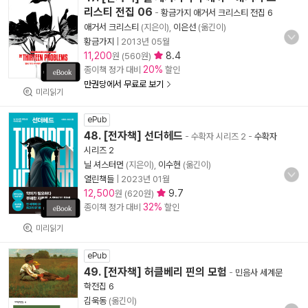
리스티 전집 06
-
황금가지 애거서 크리스티 전집 6
애거서 크리스티
(지은이),
이은선
(옮긴이)
황금가지
|
2013년 05월
11,200
8.4
원 (560원)
20%
종이책 정가 대비
할인
만권당에서 무료로 보기
미리읽기
ePub
48. [전자책] 선더헤드
- 수확자 시리즈 2
-
수확자
시리즈 2
닐 셔스터먼
(지은이),
이수현
(옮긴이)
열린책들
|
2023년 01월
12,500
9.7
원 (620원)
32%
종이책 정가 대비
할인
미리읽기
ePub
49. [전자책] 허클베리 핀의 모험
-
민음사 세계문
학전집 6
김욱동
(옮긴이)