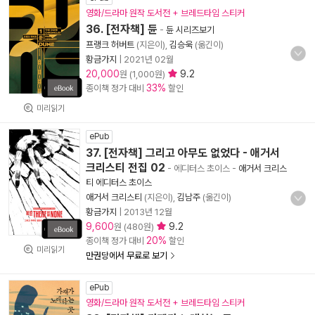
영화/드라마 원작 도서전 + 브레드타임 스티커
36. [전자책] 듄
-
듄 시리즈보기
프랭크 허버트
(지은이),
김승욱
(옮긴이)
황금가지
|
2021년 02월
20,000
9.2
원 (1,000원)
33%
종이책 정가 대비
할인
미리읽기
ePub
37. [전자책] 그리고 아무도 없었다 - 애거서
크리스티 전집 02
- 에디터스 초이스
-
애거서 크리스
티 에디터스 초이스
애거서 크리스티
(지은이),
김남주
(옮긴이)
황금가지
|
2013년 12월
9,600
9.2
원 (480원)
20%
종이책 정가 대비
할인
미리읽기
만권당에서 무료로 보기
ePub
영화/드라마 원작 도서전 + 브레드타임 스티커