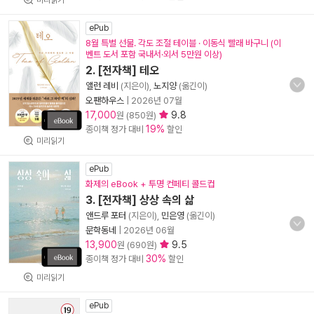
미리읽기
ePub
8월 특별 선물. 각도 조절 테이블 · 이동식 빨래 바구니 (이
벤트 도서 포함 국내서·외서 5만원 이상)
2. [전자책] 테오
앨런 레비
(지은이),
노지양
(옮긴이)
오팬하우스
|
2026년 07월
17,000
9.8
원 (850원)
19%
종이책 정가 대비
할인
미리읽기
ePub
화제의 eBook + 투명 컨페티 콜드컵
3. [전자책] 상상 속의 삶
앤드루 포터
(지은이),
민은영
(옮긴이)
문학동네
|
2026년 06월
13,900
9.5
원 (690원)
30%
종이책 정가 대비
할인
미리읽기
ePub