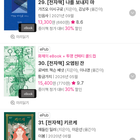
29. [전자책] 나를 보내지 마
가즈오 이시구로
(지은이),
김남주
(옮긴이)
민음사
|
2021년 09월
13,300
8.6
원 (660원)
30%
종이책 정가 대비
할인
미리읽기
ePub
화제의 eBook + 투명 컨페티 콜드컵
30. [전자책] 오염된 잔
로버트 잭슨 베넷
(지은이),
이나경
(옮긴이)
황금가지
|
2026년 05월
15,400
9.7
원 (770원)
30%
종이책 정가 대비
할인
미리읽기
ePub
31. [전자책] 키르케
매들린 밀러
(지은이),
이은선
(옮긴이)
이봄
|
2020년 06월