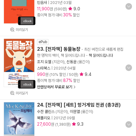
민음사
|
2021년 03월
11,900
9.0
원 (590원)
30%
종이책 정가 대비
할인
미리읽기
ePub
23. [전자책] 동물농장
- 최신 버전으로 새롭게 편집
한 명작의 백미, 책 읽어드립니다
-
책 읽어드립니다
조지 오웰
(지은이),
신동운
(옮긴이)
스타북스
|
2020년 04월
990
9.4
원 (10% 할인 / 50원)
87%
종이책 정가 대비
할인
만권당에서 무료로 보기
미리읽기
24. [전자책] [세트] 헝거게임 전권 (총3권)
수잔 콜린스
(지은이),
이원열
(옮긴이)
북폴리오
|
2012년 09월
27,600
9.3
원 (1,380원)