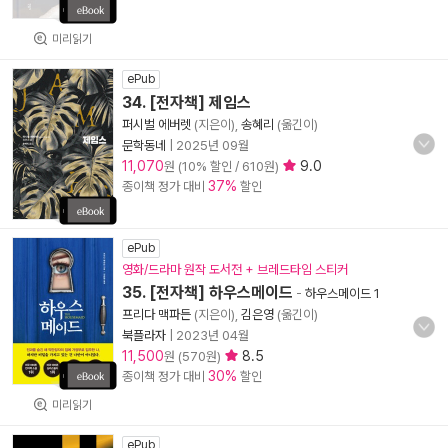
미리읽기
ePub
34. [전자책] 제임스
퍼시벌 에버렛
(지은이),
송혜리
(옮긴이)
문학동네
|
2025년 09월
11,070
9.0
원 (10% 할인 / 610원)
37%
종이책 정가 대비
할인
ePub
영화/드라마 원작 도서전 + 브레드타임 스티커
35. [전자책] 하우스메이드
-
하우스메이드 1
프리다 맥파든
(지은이),
김은영
(옮긴이)
북플라자
|
2023년 04월
11,500
8.5
원 (570원)
30%
종이책 정가 대비
할인
미리읽기
ePub