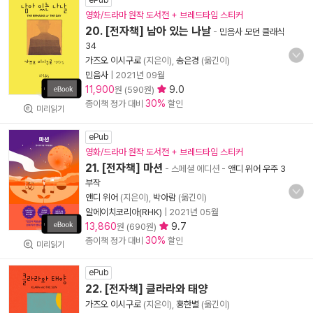
ePub
영화/드라마 원작 도서전 + 브레드타임 스티커
20. [전자책] 남아 있는 나날
-
민음사 모던 클래식
34
가즈오 이시구로
(지은이),
송은경
(옮긴이)
민음사
|
2021년 09월
11,900
9.0
원 (590원)
30%
종이책 정가 대비
할인
미리읽기
ePub
영화/드라마 원작 도서전 + 브레드타임 스티커
21. [전자책] 마션
- 스페셜 에디션
-
앤디 위어 우주 3
부작
앤디 위어
(지은이),
박아람
(옮긴이)
알에이치코리아(RHK)
|
2021년 05월
13,860
9.7
원 (690원)
30%
종이책 정가 대비
할인
미리읽기
ePub
22. [전자책] 클라라와 태양
가즈오 이시구로
(지은이),
홍한별
(옮긴이)