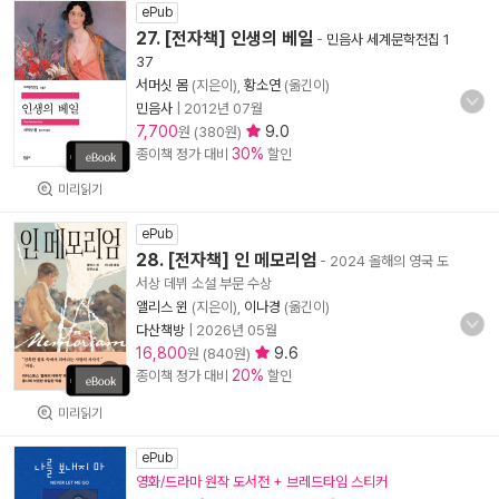
ePub
27. [전자책] 인생의 베일
-
민음사 세계문학전집 1
37
서머싯 몸
(지은이),
황소연
(옮긴이)
민음사
|
2012년 07월
7,700
9.0
원 (380원)
30%
종이책 정가 대비
할인
미리읽기
ePub
28. [전자책] 인 메모리엄
- 2024 올해의 영국 도
서상 데뷔 소설 부문 수상
앨리스 윈
(지은이),
이나경
(옮긴이)
다산책방
|
2026년 05월
16,800
9.6
원 (840원)
20%
종이책 정가 대비
할인
미리읽기
ePub
영화/드라마 원작 도서전 + 브레드타임 스티커