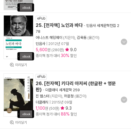
ePub
25. [전자책] 노인과 바다
-
민음사 세계문학전집 2
78
어니스트 헤밍웨이
(지은이),
김욱동
(옮긴이)
민음사
|
2012년 07월
5,600
9.0
원 (280원)
30%
종이책 정가 대비
할인
미리읽기
ePub
26. [전자책] 키다리 아저씨 (한글판 + 영문
판)
-
더클래식 세계문학 259
진 웹스터
(지은이),
허윤정
(옮긴이)
더클래식
|
2015년 09월
1,100
9.3
원 (50원)
88%
종이책 정가 대비
할인
미리읽기