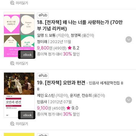
미리읽기
ePub
18. [전자책] 왜 나는 너를 사랑하는가 (70만
부 기념 리커버)
알랭 드 보통
(지은이),
정영목
(옮긴이)
청미래
|
2022년 11월
9,800
8.2
원 (490원)
30%
종이책 정가 대비
할인
미리읽기
ePub
19. [전자책] 오만과 편견
-
민음사 세계문학전집 8
8
제인 오스틴
(지은이),
윤지관
,
전승희
(옮긴이)
민음사
|
2012년 07월
9,100
9.0
원 (450원)
30%
종이책 정가 대비
할인
미리읽기