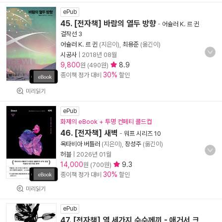
ePub
45. [전자책] 바람의 열두 방향
-
어슐러 K. 르 귄
걸작선 3
어슐러 K. 르 귄
(지은이),
최용준
(옮긴이)
시공사
|
2018년 08월
9,800
8.9
원 (490원)
30%
종이책 정가 대비
할인
미리읽기
ePub
화제의 eBook + 투명 컨페티 콜드컵
46. [전자책] 새벽
-
워프 시리즈 10
옥타비아 버틀러
(지은이),
장성주
(옮긴이)
허블
|
2026년 01월
14,000
9.3
원 (700원)
30%
종이책 정가 대비
할인
미리읽기
ePub
47. [전자책] 열 세가지 수수께끼 - 애거서 크