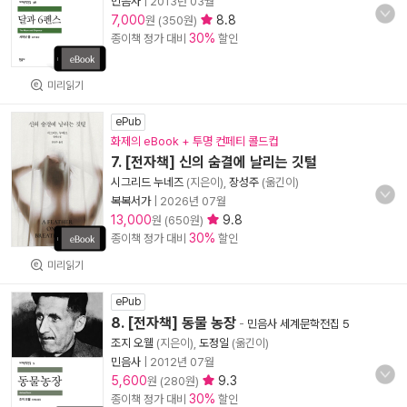
민음사
|
2013년 03월
7,000
8.8
원 (350원)
30%
종이책 정가 대비
할인
미리읽기
ePub
화제의 eBook + 투명 컨페티 콜드컵
7. [전자책] 신의 숨결에 날리는 깃털
시그리드 누네즈
(지은이),
장성주
(옮긴이)
복복서가
|
2026년 07월
13,000
9.8
원 (650원)
30%
종이책 정가 대비
할인
미리읽기
ePub
8. [전자책] 동물 농장
-
민음사 세계문학전집 5
조지 오웰
(지은이),
도정일
(옮긴이)
민음사
|
2012년 07월
5,600
9.3
원 (280원)
30%
종이책 정가 대비
할인