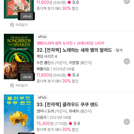
11,900
9.6
원 (590원)
30%
종이책 정가 대비
할인
미리읽기
ePub
영화/드라마 원작 도서전 + 브레드타임 스티커
32. [전자책] 노래하는 새와 뱀의 발라드
-
헝거
게임 시리즈 4
수잔 콜린스
(지은이),
이원열
(옮긴이)
북폴리오
|
2020년 08월
11,900
9.4
원 (590원)
30%
종이책 정가 대비
할인
미리읽기
ePub
33. [전자책] 클라우드 쿠쿠 랜드
앤서니 도어
(지은이),
최세희
(옮긴이)
민음사
|
2023년 08월
15,400
9.6
원 (770원)
30%
종이책 정가 대비
할인