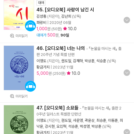
대여
45. [오디오북] 사랑이 남긴 시
김성충
(지은이),
김난희
(낭독)
파랑비
|
2020년 06월
1,000
10.0
원 (50원)
500
대여가
원,
90일
미리읽기
46. [오디오북] 너는 나의
- 『눈물을 마시는 새』 출
판 20주년 기념 특별 단편
이영도
(지은이),
권도일
,
김채하
,
박상훈
,
석승훈
(낭독)
황금가지
|
2023년 11월
5,000
10.0
원 (250원)
미리읽기
47. [오디오북] 소묘들
- 『눈물을 마시는 새』 출판 2
0주년 일러스트 특별판 단편선
이영도
(지은이),
권도일
,
사문영
,
곽윤상
,
최승훈
,
이동훈
,
최
낙윤
,
강시현
,
오민혁
,
석승훈
,
박성영
,
박상훈
(낭독)
황금가지
|
2023년 11월