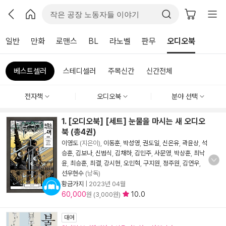
일반
만화
로맨스
BL
라노벨
판무
오디오북
베스트셀러
스테디셀러
주목신간
신간전체
전자책
오디오북
분야 선택
1. [오디오북] [세트] 눈물을 마시는 새 오디오
북 (총4권)
이영도
(지은이),
이동훈
,
박성영
,
권도일
,
신온유
,
곽윤상
,
석
승훈
,
김보나
,
신범식
,
김채하
,
김민주
,
사문영
,
박상훈
,
최낙
윤
,
최승훈
,
최결
,
강시현
,
오민혁
,
구지원
,
정주원
,
김연우
,
선우현수
(낭독)
황금가지
|
2023년 04월
60,000
10.0
원 (3,000원)
대여