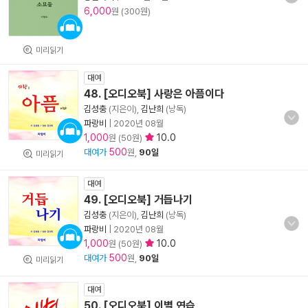
6,000
원 (300원)
미리읽기
대여
48. [오디오북] 사랑은 아픔이다
김성충
(지은이),
김난희
(낭독)
파랑비
|
2020년 08월
1,000
10.0
원 (50원)
500
대여가
원,
90일
미리읽기
대여
49. [오디오북] 거듭나기
김성충
(지은이),
김난희
(낭독)
파랑비
|
2020년 08월
1,000
10.0
원 (50원)
500
대여가
원,
90일
미리읽기
대여
50. [오디오북] 이별 연습