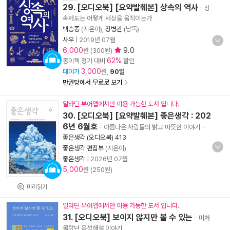
29. [오디오북] [요약발췌본] 상속의 역사
- 상
속제도는 어떻게 세상을 움직이는가
백승종
(지은이),
장병관
(낭독)
사우
|
2019년 07월
6,000
9.0
원 (300원)
62%
종이책 정가 대비
할인
3,000
대여가
원,
90일
만권당에서 무료로 보기
알라딘 뷰어앱에서만 이용 가능한 도서 입니다.
30. [오디오북] [요약발췌본] 좋은생각 : 202
6년 6월호
- 아름다운 사람들의 밝고 따뜻한 이야기
-
좋은생각 (오디오북) 413
좋은생각 편집부
(지은이)
좋은생각
|
2026년 07월
5,000
원 (250원)
미리읽기
알라딘 뷰어앱에서만 이용 가능한 도서 입니다.
31. [오디오북] 보이지 않지만 볼 수 있는
- 미처
몰랐던 음성해설 이야기