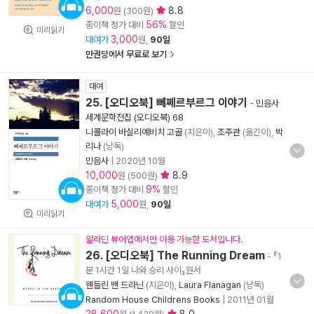
6,000
8.8
원 (300원)
56%
종이책 정가 대비
할인
미리읽기
3,000
대여가
원,
90일
만권당에서 무료로 보기
대여
25. [오디오북] 뻬쩨르부르그 이야기
-
민음사
세계문학전집 (오디오북) 68
니콜라이 바실리예비치 고골
(지은이),
조주관
(옮긴이),
박
리나
(낭독)
민음사
|
2020년 10월
10,000
8.9
원 (500원)
9%
종이책 정가 대비
할인
5,000
대여가
원,
90일
미리읽기
알라딘 뷰어앱에서만 이용 가능한 도서입니다.
26. [오디오북] The Running Dream
- 『1
분 1시간 1일 나와 승리 사이』원서
웬들린 밴 드라닌
(지은이),
Laura Flanagan
(낭독)
Random House Childrens Books
|
2011년 01월