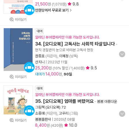
21,500
9.8
원 (1,070원)
만권당에서 무료로 보기
미리읽기
대여
알라딘 뷰어앱에서만 이용 가능한 도서입니다.
34. [오디오북] 고독사는 사회적 타살입니다
-
현직 경찰관의 눈으로 바라본 고독사 현장
권종호
(지은이),
이혜정
(낭독)
산지니
|
2023년 11월
25,200
9.5
원 (10% 할인 / 1,400원)
14,000
대여가
원,
90일
미리읽기
대여
알라딘 뷰어앱에서만 이용 가능한 도서입니다.
35. [오디오북] 엄마를 버렸어요
-
봄봄 아름다운
그림책 (오디오북) 72
소중애
(지은이),
고우리
(그림)
봄봄출판사
|
2020년 08월
미리읽기
8,400
10.0
원 (420원)