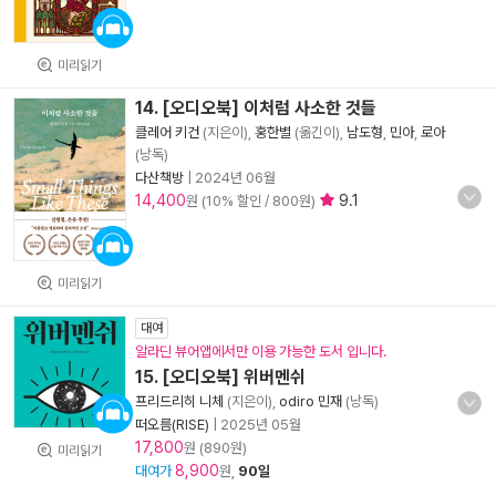
미리읽기
14. [오디오북] 이처럼 사소한 것들
클레어 키건
(지은이),
홍한별
(옮긴이),
남도형
,
민아
,
로아
(낭독)
다산책방
|
2024년 06월
14,400
9.1
원 (10% 할인 / 800원)
미리읽기
대여
알라딘 뷰어앱에서만 이용 가능한 도서 입니다.
15. [오디오북] 위버멘쉬
프리드리히 니체
(지은이),
odiro 민재
(낭독)
떠오름(RISE)
|
2025년 05월
17,800
원 (890원)
미리읽기
8,900
대여가
원,
90일