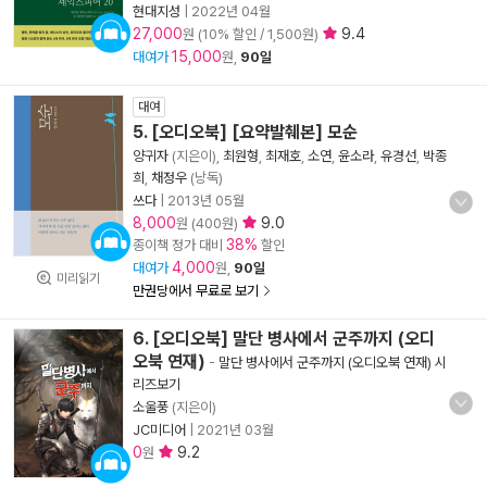
현대지성
|
2022년 04월
27,000
9.4
원 (10% 할인 / 1,500원)
15,000
대여가
원,
90일
대여
5. [오디오북] [요약발췌본] 모순
양귀자
(지은이),
최원형
,
최재호
,
소연
,
윤소라
,
유경선
,
박종
희
,
채정우
(낭독)
쓰다
|
2013년 05월
8,000
9.0
원 (400원)
38%
종이책 정가 대비
할인
4,000
대여가
원,
90일
미리읽기
만권당에서 무료로 보기
6. [오디오북] 말단 병사에서 군주까지 (오디
오북 연재)
-
말단 병사에서 군주까지 (오디오북 연재) 시
리즈보기
소울풍
(지은이)
JC미디어
|
2021년 03월
0
9.2
원