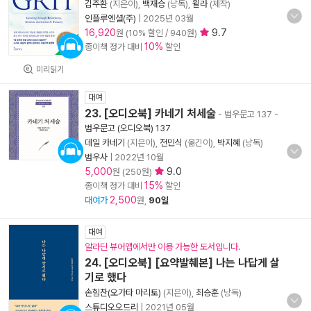
김주환
(지은이),
백재승
(낭독),
윌라
(제작)
인플루엔셜(주)
|
2025년 03월
16,920
9.7
원 (10% 할인 / 940원)
10%
종이책 정가 대비
할인
미리읽기
대여
23. [오디오북] 카네기 처세술
- 범우문고 137
-
범우문고 (오디오북) 137
데일 카네기
(지은이),
전민식
(옮긴이),
박지혜
(낭독)
범우사
|
2022년 10월
5,000
9.0
원 (250원)
15%
종이책 정가 대비
할인
2,500
대여가
원,
90일
대여
알라딘 뷰어앱에서만 이용 가능한 도서입니다.
24. [오디오북] [요약발췌본] 나는 나답게 살
기로 했다
손힘찬(오가타 마리토)
(지은이),
최승훈
(낭독)
스튜디오오드리
|
2021년 05월