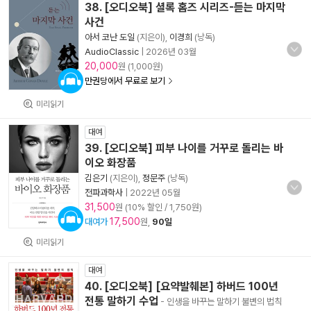
38. [오디오북] 셜록 홈즈 시리즈-듣는 마지막
사건
아서 코난 도일
(지은이),
이경희
(낭독)
AudioClassic
|
2026년 03월
20,000
원 (1,000원)
만권당에서 무료로 보기
미리읽기
대여
39. [오디오북] 피부 나이를 거꾸로 돌리는 바
이오 화장품
김은기
(지은이),
정문주
(낭독)
전파과학사
|
2022년 05월
31,500
원 (10% 할인 / 1,750원)
17,500
대여가
원,
90일
미리읽기
대여
40. [오디오북] [요약발췌본] 하버드 100년
전통 말하기 수업
- 인생을 바꾸는 말하기 불변의 법칙