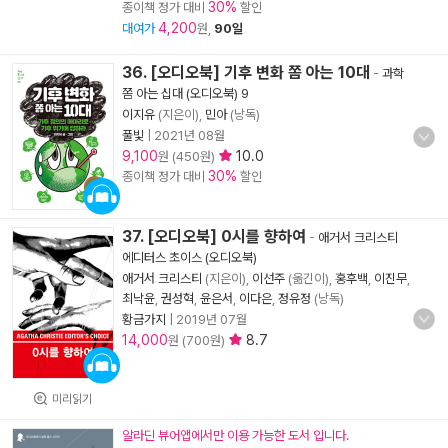
30%
종이책 정가 대비
할인
4,200
대여가
원,
90일
36. [오디오북] 기후 변화 쫌 아는 10대
-
과학
쫌 아는 십대 (오디오북) 9
이지유
(지은이),
민아
(낭독)
풀빛
|
2021년 08월
9,100
10.0
원 (450원)
30%
종이책 정가 대비
할인
37. [오디오북] 0시를 향하여
-
애거서 크리스티
에디터스 초이스 (오디오북)
애거서 크리스티
(지은이),
이선주
(옮긴이),
홍후백
,
이진무
,
최낙윤
,
권성혁
,
윤은서
,
이다은
,
정유정
(낭독)
황금가지
|
2019년 07월
14,000
8.7
원 (700원)
미리읽기
알라딘 뷰어앱에서만 이용 가능한 도서 입니다.