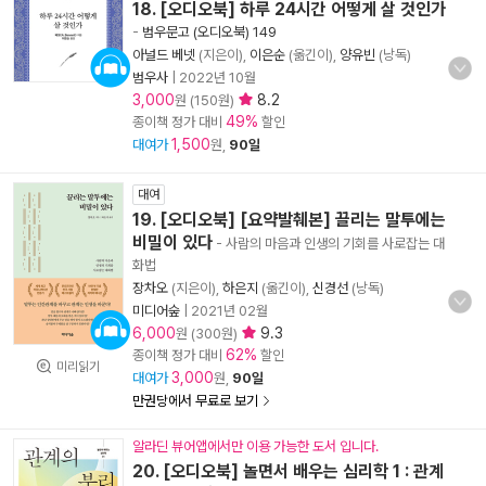
18. [오디오북] 하루 24시간 어떻게 살 것인가
-
범우문고 (오디오북) 149
아널드 베넷
(지은이),
이은순
(옮긴이),
양유빈
(낭독)
범우사
|
2022년 10월
3,000
8.2
원 (150원)
49%
종이책 정가 대비
할인
1,500
대여가
원,
90일
대여
19. [오디오북] [요약발췌본] 끌리는 말투에는
비밀이 있다
- 사람의 마음과 인생의 기회를 사로잡는 대
화법
장차오
(지은이),
하은지
(옮긴이),
신경선
(낭독)
미디어숲
|
2021년 02월
6,000
9.3
원 (300원)
62%
종이책 정가 대비
할인
미리읽기
3,000
대여가
원,
90일
만권당에서 무료로 보기
알라딘 뷰어앱에서만 이용 가능한 도서 입니다.
20. [오디오북] 놀면서 배우는 심리학 1 : 관계