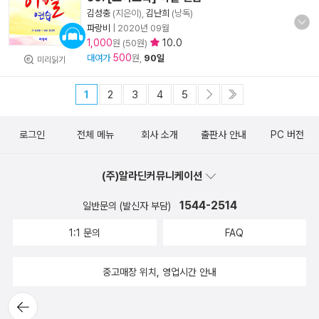
김성충
(지은이),
김난희
(낭독)
파랑비
|
2020년 09월
1,000
10.0
원 (50원)
500
대여가
원,
90일
미리읽기
1
2
3
4
5
로그인
전체 메뉴
회사 소개
출판사 안내
PC 버전
(주)알라딘커뮤니케이션
1544-2514
일반문의 (발신자 부담)
1:1 문의
FAQ
중고매장 위치, 영업시간 안내
뒤로가
기