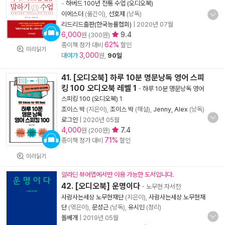
-
하버드 100년 전통 수업 (오디오북)
이에스더
(옮긴이),
선호제
(낭독)
리드리드출판(한국능률협회)
|
2020년 07월
6,000
9.4
원 (300원)
62%
종이책 정가 대비
할인
미리읽기
3,000
대여가
원,
90일
41. [오디오북] 하루 10분 명문낭독 영어 스피
킹 100 오디오북 레벨 1
-
하루 10분 명문낭독 영어
스피킹 100 (오디오북) 1
조이스 박
(지은이),
조이스 박
(해설),
Jenny, Alex
(낭독)
로그인
|
2020년 05월
4,000
7.4
원 (200원)
71%
종이책 정가 대비
할인
미리읽기
알라딘 뷰어앱에서만 이용 가능한 도서입니다.
42. [오디오북] 운명이다
- 노무현 자서전
사람사는세상 노무현재단
(지은이),
사람사는세상 노무현재
단
(엮은이),
문성근
(낭독),
유시민
(정리)
돌베개
|
2019년 05월