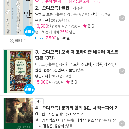
알라딘 뷰어앱에서만 이용 가능한 도서입니다.
2. [오디오북] 불안
- 개정판
알랭 드 보통
(지은이),
정영목
(옮긴이),
진양욱
(낭독)
은행나무
|
2020년 11월
13,500
8.6
원 (10% 할인 / 750원)
25%
종이책 정가 대비
할인
7,500
대여가
원,
90일
미리읽기
3. [오디오북] 오버 더 호라이즌·네뷸러·미스트
합본 (3편)
이영도
(지은이),
정재헌
,
박요한
,
장민혁
,
시영준
,
곽윤상
,
이
원찬
,
윤용식
,
김연우
,
사문영
(낭독)
황금가지
|
2021년 08월
15,000
6.0
원 (750원)
대여
4. [오디오북] 명화와 함께 읽는 셰익스피어 2
0
-
현대지성 클래식 (오디오북) 4
윌리엄 셰익스피어
(지은이),
메리 램
,
찰스 램
(엮은이),
장
보라
,
김성은
,
유승희
(낭독)