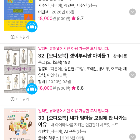
서수연
(지은이),
장민혁
,
서수연
(낭독)
어떤책
|
2026년 06월
18,000
9.7
원 (900원)
미리읽기
알라딘 뷰어앱에서만 이용 가능한 도서 입니다.
32. [오디오북] 괭이부리말 아이들 1
-
창비아동
문고 (오디오북) 183
김중미
(지은이),
송진헌
(그림),
조예신
,
방시우
,
오로아
,
채
안석
,
이인석
(낭독)
창비
|
2023년 03월
18,000
8.8
원 (900원)
미리읽기
알라딘 뷰어앱에서만 이용 가능한 도서 입니다.
33. [오디오북] 내가 엄마들 모임에 안 나가는
이유
- 내 아이와 나를 지키는 인간관계 시크릿 노트
강빈맘
(지은이),
AI 규준
(낭독)
클레이하우스
|
2026년 06월