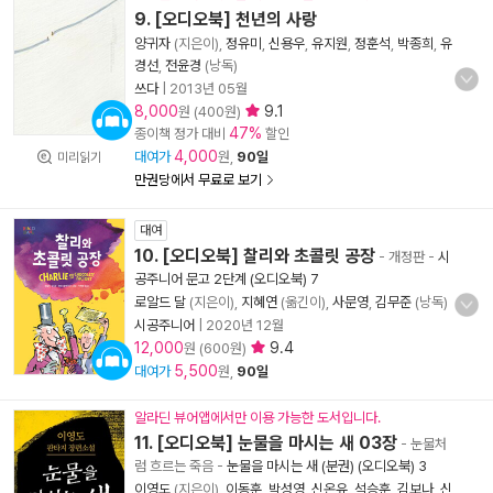
9. [오디오북] 천년의 사랑
양귀자
(지은이),
정유미
,
신용우
,
유지원
,
정훈석
,
박종희
,
유
경선
,
전윤경
(낭독)
쓰다
|
2013년 05월
8,000
9.1
원 (400원)
47%
종이책 정가 대비
할인
4,000
대여가
원,
90일
미리읽기
만권당에서 무료로 보기
대여
10. [오디오북] 찰리와 초콜릿 공장
- 개정판
-
시
공주니어 문고 2단계 (오디오북) 7
로알드 달
(지은이),
지혜연
(옮긴이),
사문영
,
김무준
(낭독)
시공주니어
|
2020년 12월
12,000
9.4
원 (600원)
5,500
대여가
원,
90일
알라딘 뷰어앱에서만 이용 가능한 도서입니다.
11. [오디오북] 눈물을 마시는 새 03장
- 눈물처
럼 흐르는 죽음
-
눈물을 마시는 새 (분권) (오디오북) 3
이영도
(지은이),
이동훈
,
박성영
,
신온유
,
석승훈
,
김보나
,
신