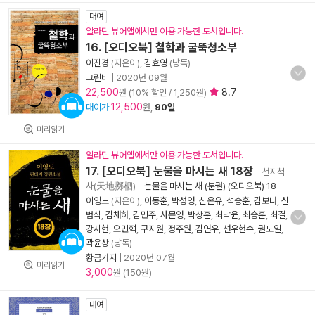
대여
알라딘 뷰어앱에서만 이용 가능한 도서입니다.
16. [오디오북] 철학과 굴뚝청소부
이진경
(지은이),
김효영
(낭독)
그린비
|
2020년 09월
22,500
8.7
원 (10% 할인 / 1,250원)
12,500
대여가
원,
90일
미리읽기
알라딘 뷰어앱에서만 이용 가능한 도서입니다.
17. [오디오북] 눈물을 마시는 새 18장
- 천지척
사(天地擲柶)
-
눈물을 마시는 새 (분권) (오디오북) 18
이영도
(지은이),
이동훈
,
박성영
,
신온유
,
석승훈
,
김보나
,
신
범식
,
김채하
,
김민주
,
사문영
,
박상훈
,
최낙윤
,
최승훈
,
최결
,
강시현
,
오민혁
,
구지원
,
정주원
,
김연우
,
선우현수
,
권도일
,
곽윤상
(낭독)
황금가지
|
2020년 07월
미리읽기
3,000
원 (150원)
대여