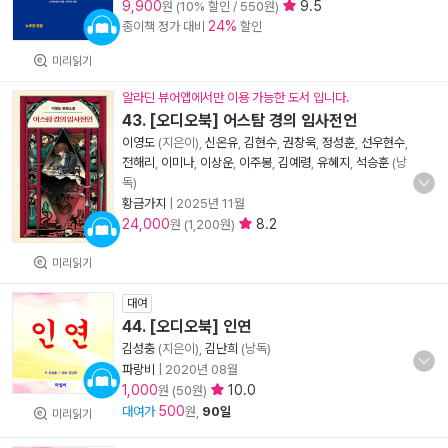
9,900
9.5
원 (10% 할인 / 550원)
24%
종이책 정가 대비
할인
미리읽기
알라딘 뷰어앱에서만 이용 가능한 도서 입니다.
43. [오디오북] 어스탐 경의 임사전언
이영도
(지은이),
신온유
,
김현수
,
권창욱
,
정성훈
,
선우현수
,
전해리
,
이미나
,
이상운
,
이주봉
,
김예령
,
유혜지
,
석승훈
(낭
독)
황금가지
|
2025년 11월
24,000
8.2
원 (1,200원)
미리읽기
대여
44. [오디오북] 인연
김성충
(지은이),
김난희
(낭독)
파랑비
|
2020년 08월
1,000
10.0
원 (50원)
500
대여가
원,
90일
미리읽기