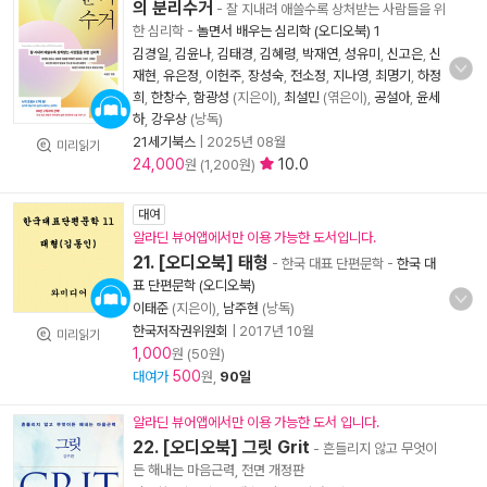
의 분리수거
- 잘 지내려 애쓸수록 상처받는 사람들을 위
한 심리학
-
놀면서 배우는 심리학 (오디오북) 1
김경일
,
김윤나
,
김태경
,
김혜령
,
박재연
,
성유미
,
신고은
,
신
재현
,
유은정
,
이헌주
,
장성숙
,
전소정
,
지나영
,
최명기
,
하정
희
,
한창수
,
함광성
(지은이),
최설민
(엮은이),
공설아
,
윤세
하
,
강우상
(낭독)
21세기북스
|
2025년 08월
미리읽기
24,000
10.0
원 (1,200원)
대여
알라딘 뷰어앱에서만 이용 가능한 도서입니다.
21. [오디오북] 태형
- 한국 대표 단편문학
-
한국 대
표 단편문학 (오디오북)
이태준
(지은이),
남주현
(낭독)
한국저작권위원회
|
2017년 10월
미리읽기
1,000
원 (50원)
500
대여가
원,
90일
알라딘 뷰어앱에서만 이용 가능한 도서 입니다.
22. [오디오북] 그릿 Grit
- 흔들리지 않고 무엇이
든 해내는 마음근력, 전면 개정판