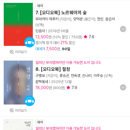
대여
7. [오디오북] 노르웨이의 숲
무라카미 하루키
(지은이),
양억관
(옮긴이),
한신
,
윤은서
(낭독)
민음사
|
2019년 06월
13,500
7.6
원 (10% 할인 / 750원)
21%
종이책 정가 대비
할인
7,500
대여가
원,
90일
미리읽기
알라딘 뷰어앱에서만 이용 가능한 도서 입니다.
8. [오디오북] 절창
구병모
(지은이),
류승곤
,
전숙경
,
신나리
,
이주승
(낭독)
문학동네
|
2025년 12월
18,000
7.9
원 (900원)
미리읽기
대여
알라딘 뷰어앱에서만 이용 가능한 도서 입니다.