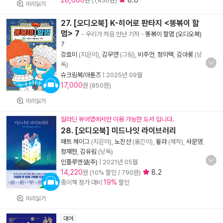
28,600
8.0
원 (1,430원)
미리읽기
27. [오디오북] K-히어로 판타지 <똥볶이 할
멈> 7
- 우리가 처음 만난 기적
-
똥볶이 할멈 (오디오북)
7
강효미
(지은이),
김무연
(그림),
비주언
,
정의택
,
김아롱
(낭
독)
슈크림북/아툰즈
|
2025년 09월
17,000
원 (850원)
미리읽기
알라딘 뷰어앱에서만 이용 가능한 도서 입니다.
28. [오디오북] 미드나잇 라이브러리
매트 헤이그
(지은이),
노진선
(옮긴이),
윌라
(제작),
사문영
,
정재헌
,
김유림
(낭독)
인플루엔셜(주)
|
2021년 05월
14,220
8.2
원 (10% 할인 / 790원)
19%
종이책 정가 대비
할인
미리읽기
대여