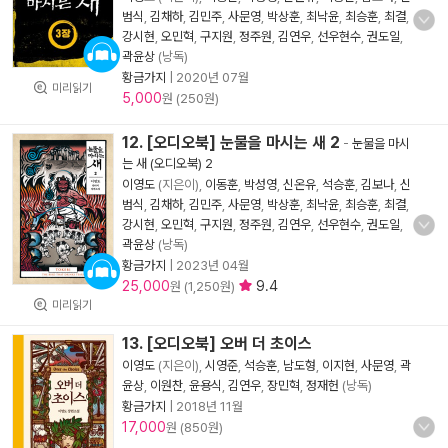
범식
,
김채하
,
김민주
,
사문영
,
박상훈
,
최낙윤
,
최승훈
,
최결
,
강시현
,
오민혁
,
구지원
,
정주원
,
김연우
,
선우현수
,
권도일
,
곽윤상
(낭독)
황금가지
|
2020년 07월
미리읽기
5,000
원 (250원)
12. [오디오북] 눈물을 마시는 새 2
-
눈물을 마시
는 새 (오디오북) 2
이영도
(지은이),
이동훈
,
박성영
,
신온유
,
석승훈
,
김보나
,
신
범식
,
김채하
,
김민주
,
사문영
,
박상훈
,
최낙윤
,
최승훈
,
최결
,
강시현
,
오민혁
,
구지원
,
정주원
,
김연우
,
선우현수
,
권도일
,
곽윤상
(낭독)
황금가지
|
2023년 04월
25,000
9.4
원 (1,250원)
미리읽기
13. [오디오북] 오버 더 초이스
이영도
(지은이),
시영준
,
석승훈
,
남도형
,
이지현
,
사문영
,
곽
윤상
,
이원찬
,
윤용식
,
김연우
,
장민혁
,
정재헌
(낭독)
황금가지
|
2018년 11월
17,000
원 (850원)