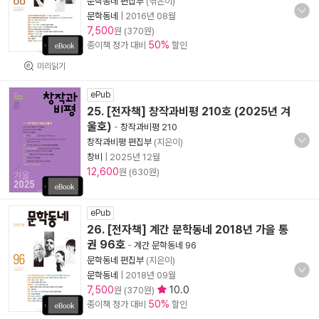
문학동네 편집부
(엮은이)
문학동네
|
2016년 08월
7,500
원 (370원)
50%
종이책 정가 대비
할인
미리읽기
ePub
25. [전자책] 창작과비평 210호 (2025년 겨
울호)
-
창작과비평 210
창작과비평 편집부
(지은이)
창비
|
2025년 12월
12,600
원 (630원)
ePub
26. [전자책] 계간 문학동네 2018년 가을 통
권 96호
-
계간 문학동네 96
문학동네 편집부
(지은이)
문학동네
|
2018년 09월
7,500
10.0
원 (370원)
50%
종이책 정가 대비
할인