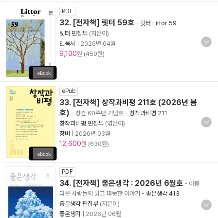
PDF
32. [전자책] 릿터 59호
-
릿터 Littor 59
릿터 편집부
(지은이)
민음사
|
2026년 04월
9,100
원 (450원)
ePub
33. [전자책] 창작과비평 211호 (2026년 봄
호)
- 창간 60주년 기념호
-
창작과비평 211
창작과비평 편집부
(엮은이)
창비
|
2026년 03월
12,600
원 (630원)
PDF
34. [전자책] 좋은생각 : 2026년 6월호
- 아름
다운 사람들의 밝고 따뜻한 이야기
-
좋은생각 413
좋은생각 편집부
(지은이)
좋은생각
|
2026년 06월