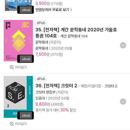
3,500
원 (170원)
만권당에서 무료로 보기
ePub
35. [전자책] 계간 문학동네 2020년 가을호
통권 104호
-
계간 문학동네 104
문학동네
(지은이)
문학동네
|
2020년 09월
7,500
원 (370원)
미리읽기
ePub
36. [전자책] 크릿터 2
- 재현/리얼리즘
-
크릿터 2
크릿터 편집부
(지은이)
민음사
|
2020년 04월
9,800
원 (490원)
30%
종이책 정가 대비
할인
미리읽기