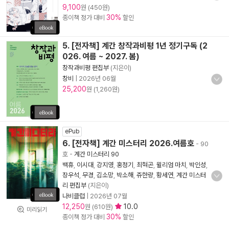
9,100
원 (450원)
30%
종이책 정가 대비
할인
5. [전자책] 계간 창작과비평 1년 정기구독 (2
026. 여름 ~ 2027. 봄)
창작과비평 편집부
(지은이)
창비
|
2026년 06월
25,200
원 (1,260원)
ePub
6. [전자책] 계간 미스터리 2026.여름호
- 90
호
-
계간 미스터리 90
백휴
,
이시대
,
강지영
,
홍정기
,
최혁곤
,
윌리엄 마치
,
박인성
,
장우석
,
무경
,
김소망
,
박소해
,
쥬한량
,
황세연
,
계간 미스터
리 편집부
(지은이)
나비클럽
|
2026년 07월
12,250
10.0
원 (610원)
미리읽기
30%
종이책 정가 대비
할인