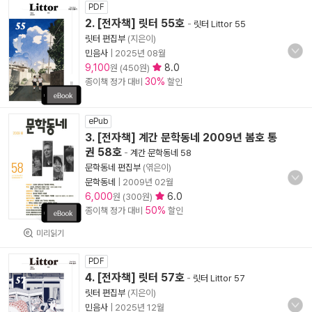
PDF
2. [전자책] 릿터 55호
-
릿터 Littor 55
릿터 편집부
(지은이)
민음사
|
2025년 08월
9,100
8.0
원 (450원)
30%
종이책 정가 대비
할인
ePub
3. [전자책] 계간 문학동네 2009년 봄호 통
권 58호
-
계간 문학동네 58
문학동네 편집부
(엮은이)
문학동네
|
2009년 02월
6,000
6.0
원 (300원)
50%
종이책 정가 대비
할인
미리읽기
PDF
4. [전자책] 릿터 57호
-
릿터 Littor 57
릿터 편집부
(지은이)
민음사
|
2025년 12월