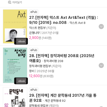
미리읽기
ePub
27. [전자책] 악스트 Axt Art&Text (격월) :
9/10 [2016]: no.008
-
악스트 Axt 8
악스트 편집부
(지은이)
은행나무
|
2017년 01월
2,900
원 (140원)
ePub
28. [전자책] 창작과비평 208호 (2025년
여름호)
-
창작과비평 208
창작과비평 편집부
(지은이)
창비
|
2025년 06월
12,600
원 (630원)
ePub
29. [전자책] 계간 문학동네 2017년 가을 통
권 92호
-
계간 문학동네 92
문학동네 편집부
(엮은이)