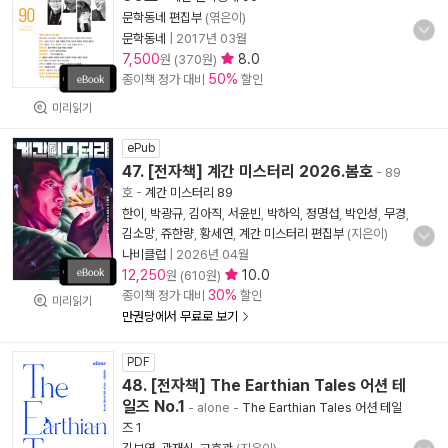
문학동네 편집부
(엮은이)
문학동네
|
2017년 03월
7,500
8.0
원 (370원)
50%
종이책 정가 대비
할인
미리읽기
ePub
47. [전자책] 계간 미스터리 2026.봄호
- 89
호
-
계간 미스터리 89
한이
,
박광규
,
김아직
,
서윤빈
,
박하익
,
정명섭
,
박인성
,
무경
,
김소망
,
쥬한량
,
황세연
,
계간 미스터리 편집부
(지은이)
나비클럽
|
2026년 04월
12,250
10.0
원 (610원)
30%
종이책 정가 대비
할인
미리읽기
만권당에서 무료로 보기
PDF
48. [전자책] The Earthian Tales 어션 테
일즈 No.1
- alone
-
The Earthian Tales 어션 테일
즈 1