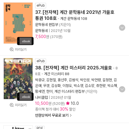
ePub
37. [전자책] 계간 문학동네 2021년 가을호
통권 108호
-
계간 문학동네 108
문학동네 편집부
(지은이)
문학동네
|
2021년 10월
7,500
원 (370원)
미리읽기
ePub
38. [전자책] 계간 미스터리 2025.겨울호
- 8
8호
-
계간 미스터리 88
박광규
,
김현철
,
홍선주
,
김범석
,
박인성
,
박언령
,
길정현
,
김
은애
,
무경
,
김상화
,
이정오
,
박소영
,
김소망
,
쥬한량
,
박소해
,
황세연
,
한이
,
계간 미스터리 편집부
(지은이)
나비클럽
|
2026년 01월
10,500
10.0
원 (520원)
미리읽기
30%
종이책 정가 대비
할인
만권당에서 무료로 보기
PDF