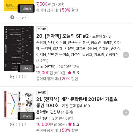
7,500
원 (370원)
50%
종이책 정가 대비
할인
미리읽기
ePub
20. [전자책] 오늘의 SF #2
-
오늘의 SF 2
송경아
,
듀나
,
이은희
,
민규동
,
김창규
,
정소연
,
배명훈
,
이다
혜
,
문지혁
,
최지혜
,
박문영
,
고호관
,
정세랑
,
전혜진
,
손지상
,
이지용
,
유만선
,
문이소
,
황성식
,
길상효
,
황모과
,
김정혜진
(지은이)
arte(아르테)
|
2020년 12월
12,000
9.3
원 (600원)
미리읽기
20%
종이책 정가 대비
할인
ePub
21. [전자책] 계간 문학동네 2019년 가을호
통권 100호
-
계간 문학동네 100
문학동네 편집부
(지은이)
문학동네
|
2019년 09월
10,000
8.3
원 (500원)
미리읽기
50%
종이책 정가 대비
할인