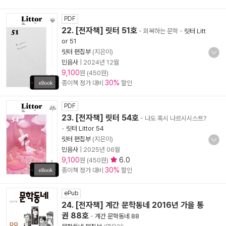
PDF
22. [전자책] 릿터 51호
- 회복하는 문학
-
릿터 Litt
or 51
릿터 편집부
(지은이)
민음사
|
2024년 12월
9,100
원 (450원)
30%
종이책 정가 대비
할인
PDF
23. [전자책] 릿터 54호
- 나도 혹시 나르시시스트?
-
릿터 Littor 54
릿터 편집부
(지은이)
민음사
|
2025년 06월
9,100
6.0
원 (450원)
30%
종이책 정가 대비
할인
ePub
24. [전자책] 계간 문학동네 2016년 가을 통
권 88호
-
계간 문학동네 88