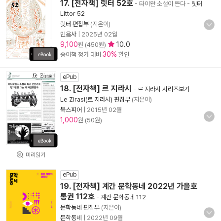
17. [전자책] 릿터 52호
- 타이완 소설이 뜬다
-
릿터
Littor 52
릿터 편집부
(지은이)
민음사
|
2025년 02월
9,100
10.0
원 (450원)
30%
종이책 정가 대비
할인
ePub
18. [전자책] 르 지라시
-
르 지라시 시리즈보기
Le Zirasi(르 지라시) 편집부
(지은이)
북스피어
|
2015년 02월
1,000
원 (50원)
미리읽기
ePub
19. [전자책] 계간 문학동네 2022년 가을호
통권 112호
-
계간 문학동네 112
문학동네 편집부
(지은이)
문학동네
|
2022년 09월