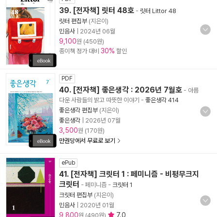
39. [전자책] 릿터 48호
-
릿터 Littor 48
릿터 편집부
(지은이)
민음사
|
2024년 06월
9,100
원 (450원)
30%
종이책 정가 대비
할인
PDF
40. [전자책] 좋은생각 : 2026년 7월호
- 아름
다운 사람들의 밝고 따뜻한 이야기
-
좋은생각 414
좋은생각 편집부
(지은이)
좋은생각
|
2026년 07월
3,500
원 (170원)
만권당에서 무료로 보기
ePub
41. [전자책] 크릿터 1 : 페미니즘 - 비평무크지
크릿터
- 페미니즘
-
크릿터 1
크릿터 편집부
(지은이)
민음사
|
2020년 01월
9,800
7.0
원 (490원)