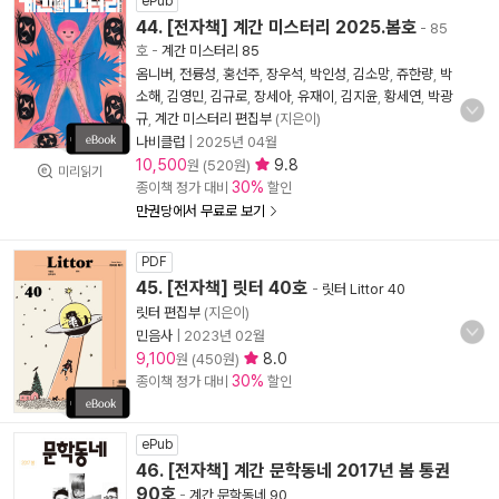
ePub
44. [전자책] 계간 미스터리 2025.봄호
- 85
호
-
계간 미스터리 85
옴니버
,
전륭성
,
홍선주
,
장우석
,
박인성
,
김소망
,
쥬한량
,
박
소해
,
김영민
,
김규로
,
장세아
,
유재이
,
김지윤
,
황세연
,
박광
규
,
계간 미스터리 편집부
(지은이)
나비클럽
|
2025년 04월
10,500
9.8
원 (520원)
미리읽기
30%
종이책 정가 대비
할인
만권당에서 무료로 보기
PDF
45. [전자책] 릿터 40호
-
릿터 Littor 40
릿터 편집부
(지은이)
민음사
|
2023년 02월
9,100
8.0
원 (450원)
30%
종이책 정가 대비
할인
ePub
46. [전자책] 계간 문학동네 2017년 봄 통권
90호
-
계간 문학동네 90