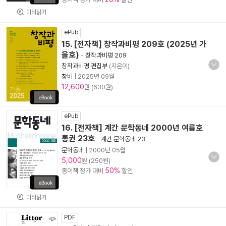
미리읽기
ePub
15. [전자책] 창작과비평 209호 (2025년 가
을호)
-
창작과비평 209
창작과비평 편집부
(지은이)
창비
|
2025년 09월
12,600
원 (630원)
ePub
16. [전자책] 계간 문학동네 2000년 여름호
통권 23호
-
계간 문학동네 23
문학동네
|
2000년 05월
5,000
원 (250원)
50%
종이책 정가 대비
할인
미리읽기
PDF