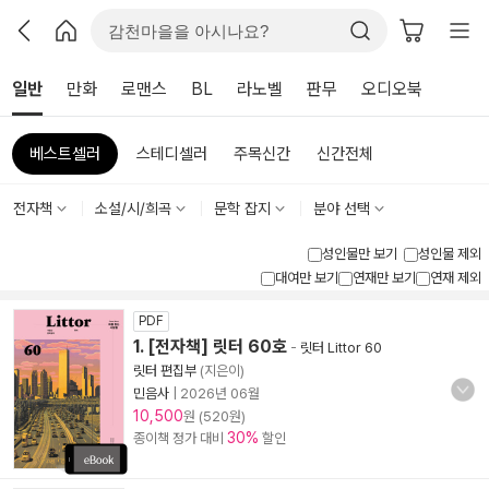
일반
만화
로맨스
BL
라노벨
판무
오디오북
베스트셀러
스테디셀러
주목신간
신간전체
전자책
소설/시/희곡
문학 잡지
분야 선택
성인물만 보기
성인물 제외
대여만 보기
연재만 보기
연재 제외
PDF
1. [전자책] 릿터 60호
-
릿터 Littor 60
릿터 편집부
(지은이)
민음사
|
2026년 06월
10,500
원 (520원)
30%
종이책 정가 대비
할인