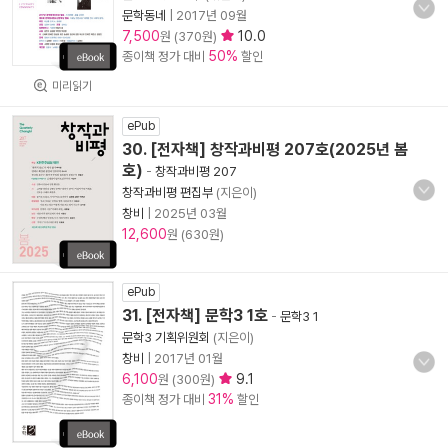
문학동네
|
2017년 09월
7,500
10.0
원 (370원)
50%
종이책 정가 대비
할인
미리읽기
ePub
30. [전자책] 창작과비평 207호(2025년 봄
호)
-
창작과비평 207
창작과비평 편집부
(지은이)
창비
|
2025년 03월
12,600
원 (630원)
ePub
31. [전자책] 문학3 1호
-
문학3 1
문학3 기획위원회
(지은이)
창비
|
2017년 01월
6,100
9.1
원 (300원)
31%
종이책 정가 대비
할인