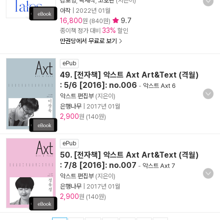
김보영
,
곽재식
,
고호관
(지은이)
아작
|
2022년 01월
16,800
9.7
원 (840원)
33%
종이책 정가 대비
할인
만권당에서 무료로 보기
ePub
49. [전자책] 악스트 Axt Art&Text (격월)
: 5/6 [2016]: no.006
-
악스트 Axt 6
악스트 편집부
(지은이)
은행나무
|
2017년 01월
2,900
원 (140원)
ePub
50. [전자책] 악스트 Axt Art&Text (격월)
: 7/8 [2016]: no.007
-
악스트 Axt 7
악스트 편집부
(지은이)
은행나무
|
2017년 01월
2,900
원 (140원)