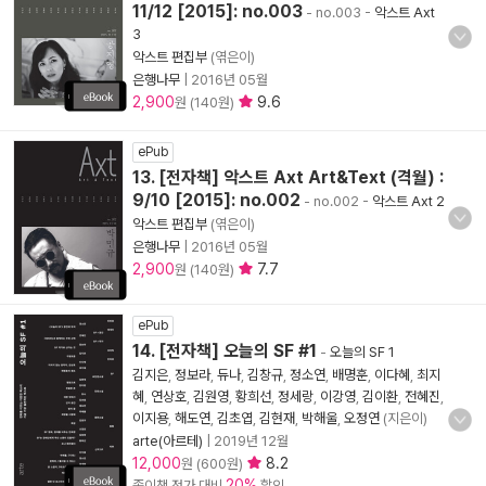
11/12 [2015]: no.003
- no.003
-
악스트 Axt
3
악스트 편집부
(엮은이)
은행나무
|
2016년 05월
2,900
9.6
원 (140원)
ePub
13. [전자책] 악스트 Axt Art&Text (격월) :
9/10 [2015]: no.002
- no.002
-
악스트 Axt 2
악스트 편집부
(엮은이)
은행나무
|
2016년 05월
2,900
7.7
원 (140원)
ePub
14. [전자책] 오늘의 SF #1
-
오늘의 SF 1
김지은
,
정보라
,
듀나
,
김창규
,
정소연
,
배명훈
,
이다혜
,
최지
혜
,
연상호
,
김원영
,
황희선
,
정세랑
,
이강영
,
김이환
,
전혜진
,
이지용
,
해도연
,
김초엽
,
김현재
,
박해울
,
오정연
(지은이)
arte(아르테)
|
2019년 12월
12,000
8.2
원 (600원)
20%
종이책 정가 대비
할인