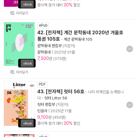
30%
종이책 정가 대비
할인
미리읽기
ePub
42. [전자책] 계간 문학동네 2020년 겨울호
통권 105호
-
계간 문학동네 105
문학동네 편집부
(지은이)
문학동네
|
2021년 01월
7,500
원 (370원)
미리읽기
PDF
43. [전자책] 릿터 56호
- 나의 외계인을 소개합니
다
-
릿터 Littor 56
릿터 편집부
(지은이)
민음사
|
2025년 11월
9,100
원 (450원)
30%
종이책 정가 대비
할인