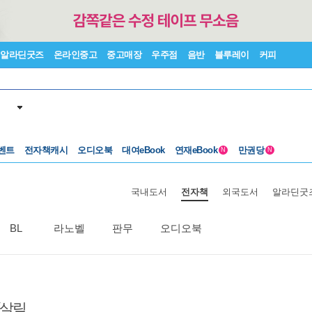
알라딘굿즈
온라인중고
중고매장
우주점
음반
블루레이
커피
벤트
전자책캐시
오디오북
대여eBook
연재eBook
만권당
N
N
국내도서
전자책
외국도서
알라딘굿
BL
라노벨
판무
오디오북
/살림