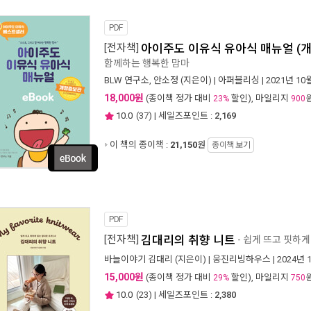
PDF
[전자책]
아이주도 이유식 유아식 매뉴얼 (
함께하는 행복한 맘마
BLW 연구소
,
안소정
(지은이) |
아퍼블리싱
| 2021년 10
18,000원
(종이책 정가 대비
할인), 마일리지
23%
900
10.0
(
37
) | 세일즈포인트 :
2,169
이 책의 종이책 :
21,150
원
종이책 보기
PDF
[전자책]
김대리의 취향 니트
- 쉽게 뜨고 핏하게
바늘이야기 김대리
(지은이) |
웅진리빙하우스
| 2024년 
15,000원
(종이책 정가 대비
할인), 마일리지
29%
750
10.0
(
23
) | 세일즈포인트 :
2,380