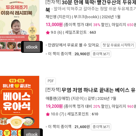
[전자책]
30분 만에 뚝딱! 빨간우산의 두유
- 알아서 익혀주고 갈아주는 정말 쉬운 두유제조
북
채인영
(지은이) |
부크크(bookk)
| 2026년 1월
13,000원
(종이책 정가 대비
할인), 마일리지
38%
650
9.0
(
6
) | 세일즈포인트 :
663
만권당에서
무료로 볼 수 있어요.
첫 달 무료로 시작하기
이 책의 종이책 :
20,900
원
종이책 보기
PDF
[전자책]
무염·저염 하나로 끝내는 베이스 
애플랜(김애정)
(지은이) |
길벗
| 2026년 7월
19,200원
(종이책 정가 대비
할인), 마일리지
20%
960
10.0
(
7
) | 세일즈포인트 :
610
이 책의 종이책 :
21,600
원
종이책 보기