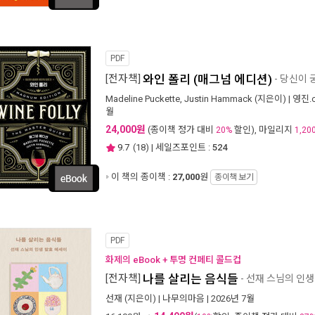
PDF
[전자책]
와인 폴리 (매그넘 에디션)
- 당신이 
Madeline Puckette
,
Justin Hammack
(지은이) |
영진.
월
24,000원
(종이책 정가 대비
할인), 마일리지
20%
1,20
9.7
(
18
) | 세일즈포인트 :
524
이 책의 종이책 :
27,000
원
종이책 보기
PDF
화제의 eBook + 투명 컨페티 콜드컵
[전자책]
나를 살리는 음식들
- 선재 스님의 인
선재
(지은이) |
나무의마음
| 2026년 7월