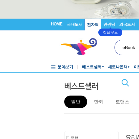
HOME
국내도서
만권당
외국도서
전자책
첫달무료
eBook
분야보기
베스트셀러
새로나온책
이
베스트셀러
일반
만화
로맨스
요리
종합