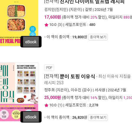
[전자책]
진지인 다이어트 밀프렙 레시피
김지인(진지인)
(지은이) |
길벗
| 2026년 7월
17,600원
(종이책 정가 대비
할인), 마일리지
20%
880
10.0
(
3
) | 세일즈포인트 :
480
이 책의 종이책 :
19,800
원
종이책 보기
PDF
[전자책]
뿐이 토핑 이유식
- 최신 이유식 지침을
레시피 253
정주희
(지은이),
이수진
(감수) |
서사원
| 2024년 7월
25,000원
(종이책 정가 대비
할인), 마일리지
16%
1,25
10.0
(
1
) | 세일즈포인트 :
2,278
이 책의 종이책 :
26,820
원
종이책 보기