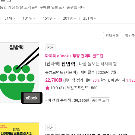
 동안 가장 많은 고객들이 구매한 일반도서 순위입니다.
51위
101위
151위
201위
251위
전체선택
장바구
PDF
화제의 eBook + 투명 컨페티 콜드컵
[전자책]
집밥력
- 나를 돌보는 식사의 힘
홀썸모먼트
(지은이) |
세미콜론
| 2026년 7월
22,700원
(종이책 정가 대비
할인), 마일리지
30%
1,13
10.0
(
3
) | 세일즈포인트 :
580
이 책의 종이책 :
29,250
원
종이책 보기
PDF