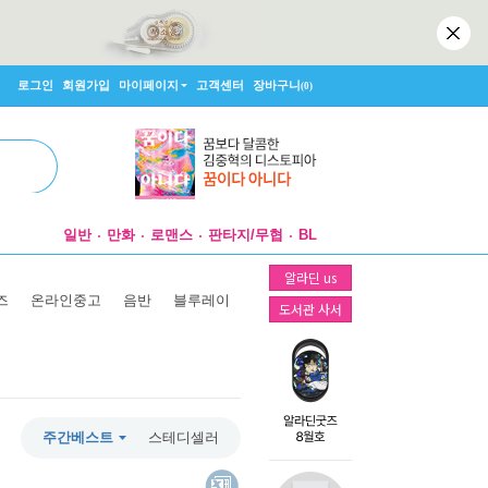
로그인
회원가입
마이페이지
고객센터
장바구니
(0)
일반
만화
로맨스
판타지/무협
BL
알라딘 us
즈
온라인중고
음반
블루레이
도서관 사서
주간베스트
스테디셀러