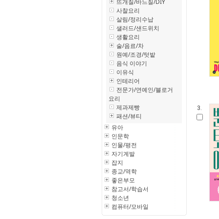
뜨개질/바느질/DIY
사찰요리
살림/정리수납
샐러드/샌드위치
생활요리
술/음료/차
원예/조경/텃밭
음식 이야기
이유식
인테리어
전문가/연예인/블로거
요리
제과제빵
3.
패션/뷰티
유아
인문학
인물/평전
자기계발
잡지
종교/역학
좋은부모
참고서/학습서
청소년
컴퓨터/모바일