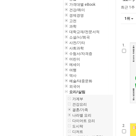
가격대별 eBook
최근 1주
건강/취미
경제경영
1위
고전
과학
대학교재/전문서적
소설/시/희곡
사전/기타
1.
사회과학
수험서/자격증
어린이
에세이
여행
역사
예술/대중문화
외국어
요리/살림
가계부
건강요리
결혼/가족
나라별 요리
다이어트 요리
도시락
2.
디저트