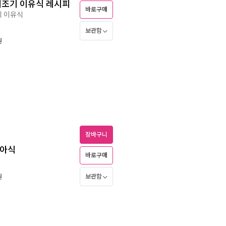
제조기 이유식 레시피
바로구매
기 이유식
보관함
원
장바구니
유아식
바로구매
보관함
원