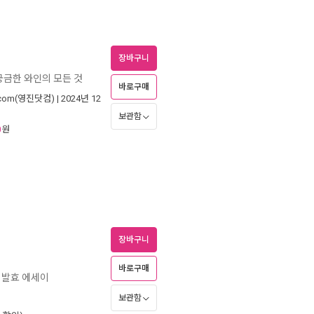
장바구니
궁금한 와인의 모든 것
바로구매
com(영진닷컴)
| 2024년 12
보관함
원
0
장바구니
바로구매
생 발효 에세이
보관함