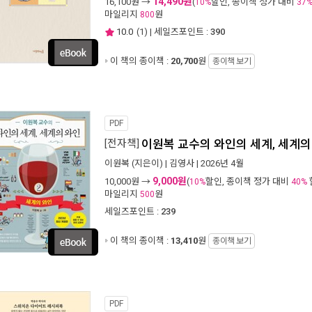
14,490원
16,100
원 →
(
할인, 종이책 정가 대비
10%
37
마일리지
원
800
10.0
(
1
) | 세일즈포인트 :
390
이 책의 종이책 :
20,700
원
종이책 보기
PDF
[전자책]
이원복 교수의 와인의 세계, 세계의 
이원복
(지은이) |
김영사
| 2026년 4월
9,000원
10,000
원 →
(
할인, 종이책 정가 대비
10%
40%
마일리지
원
500
세일즈포인트 :
239
이 책의 종이책 :
13,410
원
종이책 보기
PDF