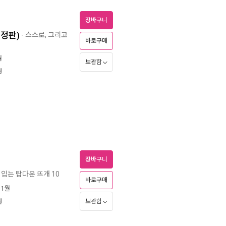
장바구니
개정판)
- 스스로, 그리고
바로구매
월
보관함
원
장바구니
 입는 탑다운 뜨개 10
바로구매
11월
보관함
원