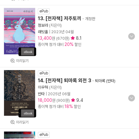
ePub
13. [전자책] 저주토끼
- 개정판
정보라
(지은이)
래빗홀
|
2023년 04월
13,400
8.1
원 (670원)
20%
종이책 정가 대비
할인
미리읽기
ePub
14. [전자책] 퇴마록 외전 3
-
퇴마록 (반타)
이우혁
(지은이)
반타
|
2025년 06월
18,000
9.4
원 (900원)
18%
종이책 정가 대비
할인
미리읽기
ePub