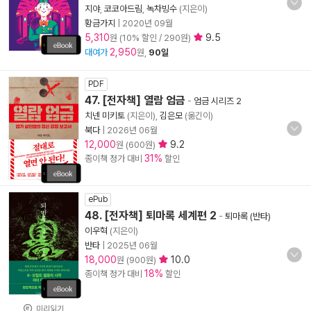
지야
,
코코아드림
,
녹차빙수
(지은이)
황금가지
|
2020년 09월
5,310
9.5
원 (10% 할인 / 290원)
2,950
대여가
원,
90일
PDF
47. [전자책] 열람 엄금
-
엄금 시리즈 2
치넨 미키토
(지은이),
김은모
(옮긴이)
북다
|
2026년 06월
12,000
9.2
원 (600원)
31%
종이책 정가 대비
할인
ePub
48. [전자책] 퇴마록 세계편 2
-
퇴마록 (반타)
이우혁
(지은이)
반타
|
2025년 06월
18,000
10.0
원 (900원)
18%
종이책 정가 대비
할인
미리읽기