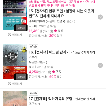
8월 특별 선물. 각도 조절 테이블 · 이동식 빨래 바구니 (이
벤트 도서 포함 국내서·외서 5만원 이상)
15. [전자책] 입주 조건 : 옆집에 사는 이웃과
반드시 친하게 지내세요
네후네 하야세
(지은이),
민경욱
(옮긴이)
리드비
|
2026년 07월
12,460
9.5
원 (620원)
미리읽기
30%
종이책 정가 대비
할인
ePub
16. [전자책] 어느날 갑자기
-
어느날 갑자기 시리
즈보기
유일한
(지은이)
청어
|
2010년 06월
4,250
7.5
원 (210원)
50%
종이책 정가 대비
할인
미리읽기
ePub
17. [전자책] 적산가옥의 유령
-
현대문학 핀 시리
즈 장르 4