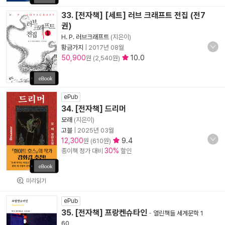
33. [전자책] [세트] 러브 크래프트 전집 (전7
권)
H. P. 러브크래프트
(지은이)
황금가지
|
2017년 08월
50,900
10.0
원 (2,540원)
ePub
34. [전자책] 드리머
모래
(지은이)
고블
|
2025년 03월
12,300
9.4
원 (610원)
30%
종이책 정가 대비
할인
미리읽기
ePub
35. [전자책] 프랑켄슈타인
-
열린책들 세계문학 1
60