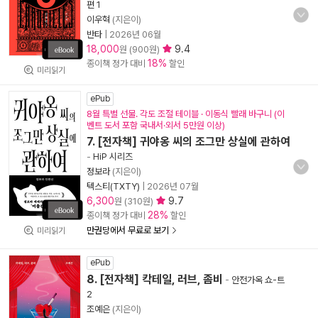
편 1
이우혁
(지은이)
반타
|
2026년 06월
18,000
9.4
원 (900원)
18%
종이책 정가 대비
할인
미리읽기
ePub
8월 특별 선물. 각도 조절 테이블 · 이동식 빨래 바구니 (이
벤트 도서 포함 국내서·외서 5만원 이상)
7. [전자책] 귀야옹 씨의 조그만 상실에 관하여
-
HiP 시리즈
정보라
(지은이)
텍스티(TXTY)
|
2026년 07월
6,300
9.7
원 (310원)
28%
종이책 정가 대비
할인
만권당에서 무료로 보기
미리읽기
ePub
8. [전자책] 칵테일, 러브, 좀비
-
안전가옥 쇼-트
2
조예은
(지은이)