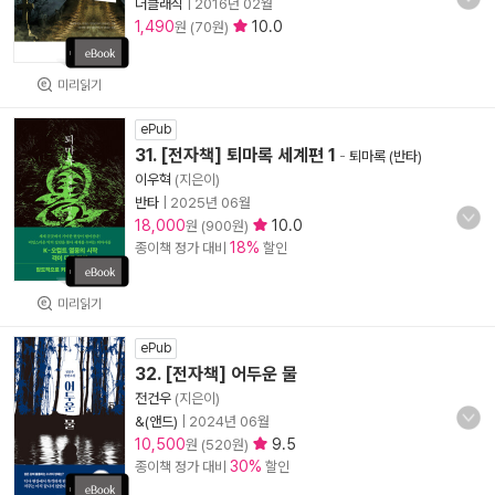
더클래식
|
2016년 02월
1,490
10.0
원 (70원)
미리읽기
ePub
31. [전자책] 퇴마록 세계편 1
-
퇴마록 (반타)
이우혁
(지은이)
반타
|
2025년 06월
18,000
10.0
원 (900원)
18%
종이책 정가 대비
할인
미리읽기
ePub
32. [전자책] 어두운 물
전건우
(지은이)
&(앤드)
|
2024년 06월
10,500
9.5
원 (520원)
30%
종이책 정가 대비
할인