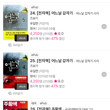
ePub
24. [전자책] 어느날 갑자기
-
어느날 갑자기 시리
즈보기
유일한
(지은이)
청어
|
2010년 06월
4,250
9.0
원 (210원)
47%
종이책 정가 대비
할인
미리읽기
ePub
25. [전자책] 어느날 갑자기
-
어느날 갑자기 시리
즈보기
유일한
(지은이)
청어
|
2010년 06월
4,250
8.0
원 (210원)
47%
종이책 정가 대비
할인
미리읽기
대여
ePub
26. [전자책] 주황색
-
구구단편서가 ONE 23