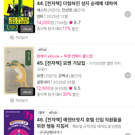
44. [전자책] 더럽혀진 성지 순례에 대하여
세스지
(지은이),
전선영
(옮긴이)
반타
|
2025년 12월
14,000
8.7
원 (700원)
17%
종이책 정가 대비
할인
미리읽기
ePub
화제의 eBook + 투명 컨페티 콜드컵
45. [전자책] 모옌 기담집
- 기기괴괴한 열한 가지
이야기
모옌
(지은이),
김택규
(옮긴이)
글항아리
|
2026년 05월
12,600
9.5
원 (630원)
30%
종이책 정가 대비
할인
미리읽기
대여
ePub
46. [전자책] 에덴브릿지 호텔 신입 직원들을
위한 행동 지침서
- 매뉴얼 규칙괴담 테마소설 단편집
-
구구단편서가 1