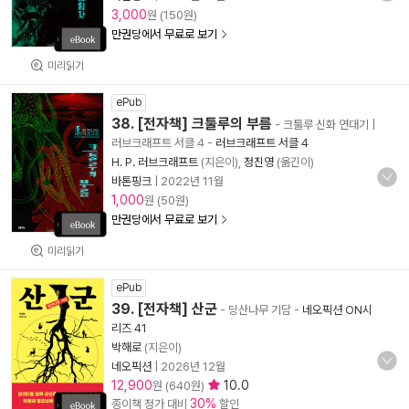
3,000
원 (150원)
만권당에서 무료로 보기
미리읽기
ePub
38. [전자책] 크툴루의 부름
- 크툴루 신화 연대기 |
러브크래프트 서클 4
-
러브크래프트 서클 4
H. P. 러브크래프트
(지은이),
정진영
(옮긴이)
바톤핑크
|
2022년 11월
1,000
원 (50원)
만권당에서 무료로 보기
미리읽기
ePub
39. [전자책] 산군
- 당산나무 기담
-
네오픽션 ON시
리즈 41
박해로
(지은이)
네오픽션
|
2026년 12월
12,900
10.0
원 (640원)
30%
종이책 정가 대비
할인