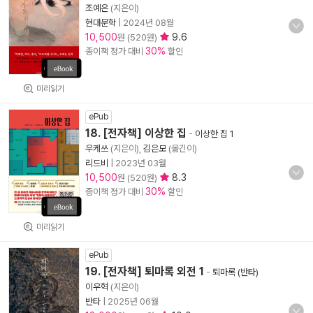
조예은
(지은이)
현대문학
|
2024년 08월
10,500
9.6
원 (520원)
30%
종이책 정가 대비
할인
미리읽기
ePub
18. [전자책] 이상한 집
-
이상한 집 1
우케쓰
(지은이),
김은모
(옮긴이)
리드비
|
2023년 03월
10,500
8.3
원 (520원)
30%
종이책 정가 대비
할인
미리읽기
ePub
19. [전자책] 퇴마록 외전 1
-
퇴마록 (반타)
이우혁
(지은이)
반타
|
2025년 06월