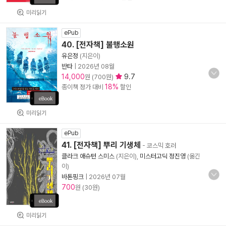
미리읽기
ePub
40. [전자책] 불행소원
유은정
(지은이)
반타
|
2026년 08월
14,000
9.7
원 (700원)
18%
종이책 정가 대비
할인
미리읽기
ePub
41. [전자책] 뿌리 기생체
- 코스믹 호러
클라크 애슈턴 스미스
(지은이),
미스터고딕 정진영
(옮긴
이)
바톤핑크
|
2026년 07월
700
원 (30원)
미리읽기