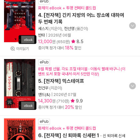
ePub
화제의 eBook + 투명 컨페티 콜드컵
4. [전자책] 긴키 지방의 어느 장소에 대하여
두 번째 기록
세스지
(지은이),
전선영
(옮긴이)
반타
|
2026년 06월
13,000
8.5
원 (650원)
18%
종이책 정가 대비
할인
미리읽기
ePub
8월 특별 선물. 각도 조절 테이블 · 이동식 빨래 바구니 (이
벤트 도서 포함 국내서·외서 5만원 이상)
5. [전자책] 믹스테이프
전건우
(지은이)
앤드(&)
|
2026년 07월
14,300
9.9
원 (710원)
20%
종이책 정가 대비
할인
ePub
화제의 eBook + 투명 컨페티 콜드컵
6. [전자책] 신 퇴마록 신세편 1
-
신 퇴마록 신세