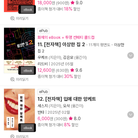
18,000
9.0
원 (900원)
18%
종이책 정가 대비
할인
미리읽기
ePub
화제의 eBook + 투명 컨페티 콜드컵
11. [전자책] 이상한 집 2
- 11개의 평면도
-
이상한
집 2
우케쓰
(지은이),
김은모
(옮긴이)
리드비
|
2025년 05월
12,600
9.6
원 (630원)
30%
종이책 정가 대비
할인
미리읽기
ePub
12. [전자책] 입에 대한 앙케트
세스지
(지은이),
오삭
(옮긴이)
반타
|
2025년 02월
6,000
8.0
원 (300원)
8%
종이책 정가 대비
할인
미리읽기