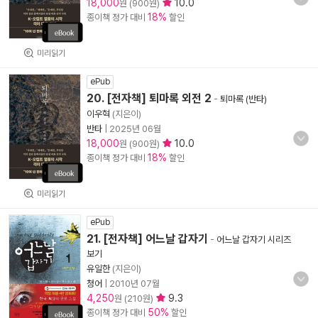
18,000
10.0
원 (900원)
18%
종이책 정가 대비
할인
미리읽기
ePub
20. [전자책] 퇴마록 외전 2
-
퇴마록 (반타)
이우혁
(지은이)
반타
|
2025년 06월
18,000
10.0
원 (900원)
18%
종이책 정가 대비
할인
미리읽기
ePub
21. [전자책] 어느날 갑자기
-
어느날 갑자기 시리즈
보기
유일한
(지은이)
청어
|
2010년 07월
4,250
9.3
원 (210원)
50%
종이책 정가 대비
할인