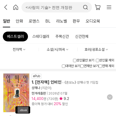
일반
만화
로맨스
BL
라노벨
판무
오디오북
베스트셀러
스테디셀러
주목신간
신간전체
전자책
소설/시/희곡
호러/공포소설
성인물만 보기
성인물 제외
대여만 보기
연재만 보기
연재 제외
ePub
1. [전자책] 인비인
- 《혼모노》 성해나 첫 기담집
성해나
(지은이)
한겨레출판
|
2026년 07월
14,400
9.2
원 (720원)
20%
종이책 정가 대비
할인