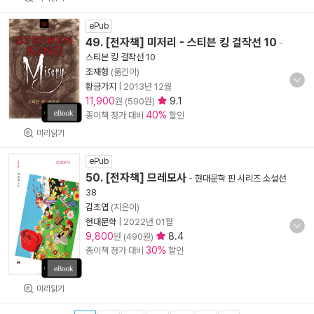
ePub
49. [전자책] 미저리 - 스티븐 킹 걸작선 10
-
스티븐 킹 걸작선 10
조재형
(옮긴이)
황금가지
|
2013년 12월
11,900
9.1
원 (590원)
40%
종이책 정가 대비
할인
미리읽기
ePub
50. [전자책] 므레모사
-
현대문학 핀 시리즈 소설선
38
김초엽
(지은이)
현대문학
|
2022년 01월
9,800
8.4
원 (490원)
30%
종이책 정가 대비
할인
미리읽기