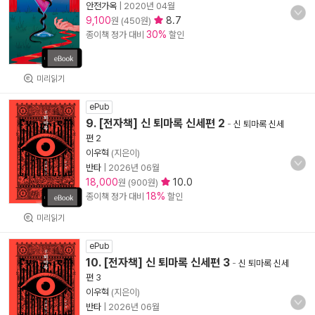
안전가옥
|
2020년 04월
9,100
8.7
원 (450원)
30%
종이책 정가 대비
할인
미리읽기
ePub
9. [전자책] 신 퇴마록 신세편 2
-
신 퇴마록 신세
편 2
이우혁
(지은이)
반타
|
2026년 06월
18,000
10.0
원 (900원)
18%
종이책 정가 대비
할인
미리읽기
ePub
10. [전자책] 신 퇴마록 신세편 3
-
신 퇴마록 신세
편 3
이우혁
(지은이)
반타
|
2026년 06월