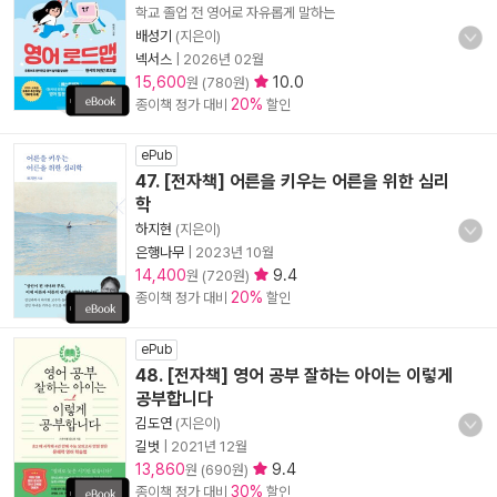
학교 졸업 전 영어로 자유롭게 말하는
배성기
(지은이)
넥서스
|
2026년 02월
15,600
10.0
원 (780원)
20%
종이책 정가 대비
할인
ePub
47. [전자책] 어른을 키우는 어른을 위한 심리
학
하지현
(지은이)
은행나무
|
2023년 10월
14,400
9.4
원 (720원)
20%
종이책 정가 대비
할인
ePub
48. [전자책] 영어 공부 잘하는 아이는 이렇게
공부합니다
김도연
(지은이)
길벗
|
2021년 12월
13,860
9.4
원 (690원)
30%
종이책 정가 대비
할인