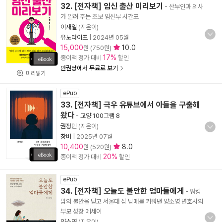
32. [전자책] 임신 출산 미리보기
- 산부인과 의사
가 알려 주는 초보 임신부 시간표
이재일
(지은이)
유노라이프
|
2024년 05월
15,000
10.0
원 (750원)
17%
종이책 정가 대비
할인
만권당에서 무료로 보기
미리읽기
ePub
33. [전자책] 극우 유튜브에서 아들을 구출해
왔다
-
교양 100그램 8
권정민
(지은이)
창비
|
2025년 07월
10,400
8.0
원 (520원)
20%
종이책 정가 대비
할인
ePub
34. [전자책] 오늘도 불안한 엄마들에게
- 워킹
맘의 불안을 딛고 서울대 삼 남매를 키워낸 양소영 변호사의
부모 성장 에세이
양소영
(지은이)