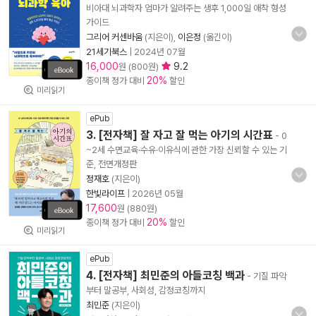
비아대 뇌과학자 엄마가 알려주는 생후 1,000일 애착 형성
가이드
그리어 커센바움
(지은이),
이은정
(옮긴이)
21세기북스
|
2024년 07월
16,000
9.2
원 (800원)
20%
종이책 정가 대비
할인
미리읽기
ePub
3. [전자책] 잘 자고 잘 먹는 아기의 시간표
- 0
~2세 수면교육·수유·이유식에 관한 가장 신뢰할 수 있는 기
준, 전면개정판
정재호
(지은이)
한빛라이프
|
2026년 05월
17,600
원 (880원)
20%
종이책 정가 대비
할인
미리읽기
ePub
4. [전자책] 최민준의 아들코칭 백과
- 기질 파악
부터 말공부, 사회성, 감정코칭까지
최민준
(지은이)