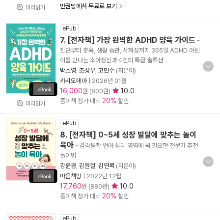
만권당에서 무료로 보기
미리읽기
ePub
7. [전자책] 가장 완벽한 ADHD 양육 가이드
-
진단부터 훈육, 생활 습관, 사회성까지 365일 ADHD 어린
이를 만나는 소아정신과 4인의 특급 솔루션
박소영
,
조성우
,
고민수
(지은이)
카시오페아
|
2026년 01월
16,000
10.0
원 (800원)
20%
종이책 정가 대비
할인
미리읽기
ePub
8. [전자책] 0~5세 성장 발달에 맞추는 놀이
육아
- 감각통합·언어·심리 영역에 꼭 필요한 전문가 추천
놀이법
강윤경
,
김원철
,
김연목
(지은이)
마음책방
|
2022년 12월
17,760
10.0
원 (880원)
20%
종이책 정가 대비
할인
ePub