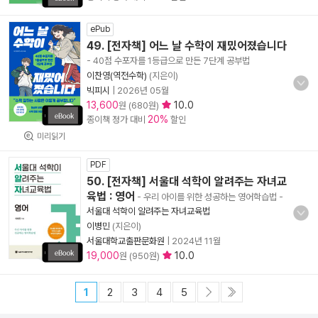
ePub
49. [전자책] 어느 날 수학이 재밌어졌습니다
- 40점 수포자를 1등급으로 만든 7단계 공부법
이찬영(역전수학)
(지은이)
빅피시
|
2026년 05월
13,600
10.0
원 (680원)
20%
종이책 정가 대비
할인
미리읽기
PDF
50. [전자책] 서울대 석학이 알려주는 자녀교
육법 : 영어
- 우리 아이를 위한 성공하는 영어학습법
-
서울대 석학이 알려주는 자녀교육법
이병민
(지은이)
서울대학교출판문화원
|
2024년 11월
19,000
10.0
원 (950원)
1
2
3
4
5