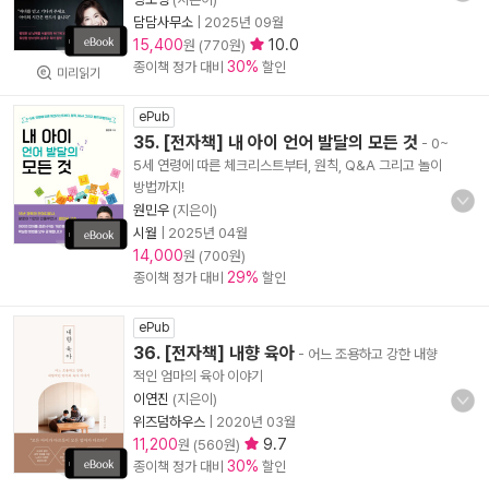
담담사무소
|
2025년 09월
15,400
10.0
원 (770원)
30%
종이책 정가 대비
할인
미리읽기
ePub
35. [전자책] 내 아이 언어 발달의 모든 것
- 0~
5세 연령에 따른 체크리스트부터, 원칙, Q&A 그리고 놀이
방법까지!
원민우
(지은이)
시월
|
2025년 04월
14,000
원 (700원)
29%
종이책 정가 대비
할인
ePub
36. [전자책] 내향 육아
- 어느 조용하고 강한 내향
적인 엄마의 육아 이야기
이연진
(지은이)
위즈덤하우스
|
2020년 03월
11,200
9.7
원 (560원)
30%
종이책 정가 대비
할인