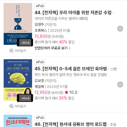
ePub
44. [전자책] 우리 아이를 위한 자존감 수업
-
아이의 자존감을 키우는 엄마의 대화법
임영주
(지은이)
초록북스
|
2025년 01월
10,800
원 (540원)
40%
종이책 정가 대비
할인
만권당에서 무료로 보기
미리읽기
ePub
45. [전자책] 0~5세 골든 브레인 육아법
- 스탠
퍼드 박사 엄마가 알려 주는 영유아 두뇌 발달 컨설팅
김보경
(지은이)
웨일북
|
2023년 07월
12,950
10.0
원 (640원)
30%
종이책 정가 대비
할인
미리읽기
ePub
46. [전자책] 현서네 유튜브 영어 로드맵
- 초등