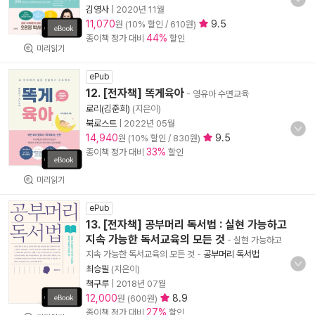
김영사
|
2020년 11월
11,070
9.5
원 (10% 할인 / 610원)
44%
종이책 정가 대비
할인
미리읽기
ePub
12. [전자책] 똑게육아
- 영유아 수면교육
로리(김준희)
(지은이)
북로스트
|
2022년 05월
14,940
9.5
원 (10% 할인 / 830원)
33%
종이책 정가 대비
할인
미리읽기
ePub
13. [전자책] 공부머리 독서법 : 실현 가능하고
지속 가능한 독서교육의 모든 것
- 실현 가능하고
지속 가능한 독서교육의 모든 것
-
공부머리 독서법
최승필
(지은이)
책구루
|
2018년 07월
12,000
8.9
원 (600원)
27%
종이책 정가 대비
할인