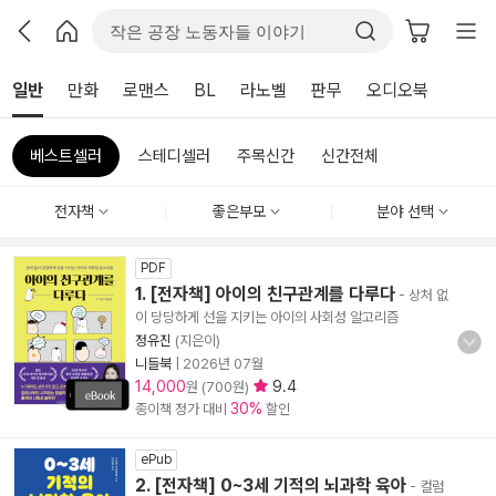
일반
만화
로맨스
BL
라노벨
판무
오디오북
베스트셀러
스테디셀러
주목신간
신간전체
전자책
좋은부모
분야 선택
PDF
1. [전자책] 아이의 친구관계를 다루다
- 상처 없
이 당당하게 선을 지키는 아이의 사회성 알고리즘
정유진
(지은이)
니들북
|
2026년 07월
14,000
9.4
원 (700원)
30%
종이책 정가 대비
할인
ePub
2. [전자책] 0~3세 기적의 뇌과학 육아
- 컬럼