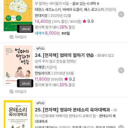
부 잘하는 아이들의 비밀
-
쓸모 있는 뇌과학 8
테런스 세즈노스키
,
바버라 오클리
,
베스 로고스키
(지은이)
현대지성
|
2025년 02월
14,400
9.9
원 (10% 할인 / 800원)
28%
종이책 정가 대비
할인
8,000
대여가
원,
90일
미리읽기
ePub
24. [전자책] 엄마의 말하기 연습
- 화내지 않고
상처 주지 않고 진심을 전하는
박재연
(지은이)
한빛라이프
|
2018년 04월
11,800
9.2
원 (590원)
20%
종이책 정가 대비
할인
미리읽기
ePub
25. [전자책] 영유아 몬테소리 육아대백과
- 아
이 시간표대로 어메이징 몬테소리 교육의 힘
-
몬테소리 육
아대백과
시모네 데이비스
(지은이),
조은경
(옮긴이),
히요코 이마이