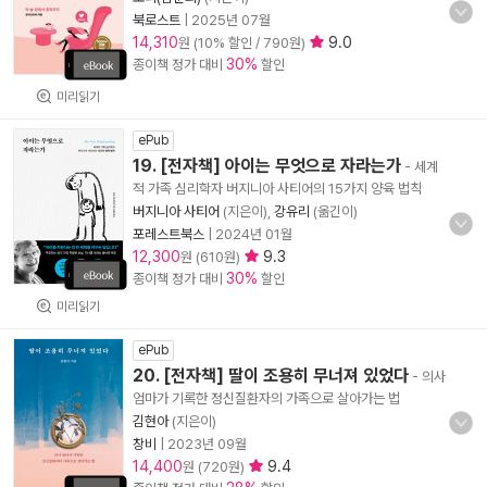
북로스트
|
2025년 07월
14,310
9.0
원 (10% 할인 / 790원)
30%
종이책 정가 대비
할인
미리읽기
ePub
19. [전자책] 아이는 무엇으로 자라는가
- 세계
적 가족 심리학자 버지니아 사티어의 15가지 양육 법칙
버지니아 사티어
(지은이),
강유리
(옮긴이)
포레스트북스
|
2024년 01월
12,300
9.3
원 (610원)
30%
종이책 정가 대비
할인
미리읽기
ePub
20. [전자책] 딸이 조용히 무너져 있었다
- 의사
엄마가 기록한 정신질환자의 가족으로 살아가는 법
김현아
(지은이)
창비
|
2023년 09월
14,400
9.4
원 (720원)