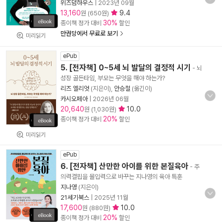
위즈덤하우스
|
2023년 09월
13,160
9.4
원 (650원)
30%
종이책 정가 대비
할인
만권당에서 무료로 보기
미리읽기
ePub
5. [전자책] 0~5세 뇌 발달의 결정적 시기
- 뇌
성장 골든타임, 부모는 무엇을 해야 하는가?
리즈 엘리엇
(지은이),
안승철
(옮긴이)
카시오페아
|
2026년 06월
20,640
10.0
원 (1,030원)
20%
종이책 정가 대비
할인
미리읽기
ePub
6. [전자책] 산만한 아이를 위한 본질육아
- 주
의력결핍을 몰입력으로 바꾸는 지나영의 육아 특훈
지나영
(지은이)
21세기북스
|
2025년 11월
17,600
10.0
원 (880원)
20%
종이책 정가 대비
할인