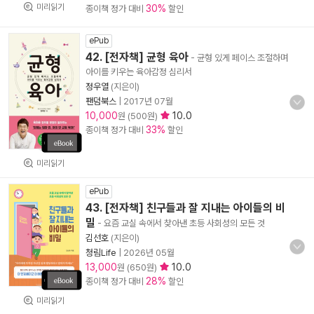
미리읽기
30%
종이책 정가 대비
할인
ePub
42. [전자책] 균형 육아
- 균형 있게 페이스 조절하며
아이를 키우는 육아감정 심리서
정우열
(지은이)
팬덤북스
|
2017년 07월
10,000
10.0
원 (500원)
33%
종이책 정가 대비
할인
미리읽기
ePub
43. [전자책] 친구들과 잘 지내는 아이들의 비
밀
- 요즘 교실 속에서 찾아낸 초등 사회성의 모든 것
김선호
(지은이)
청림Life
|
2026년 05월
13,000
10.0
원 (650원)
28%
종이책 정가 대비
할인
미리읽기