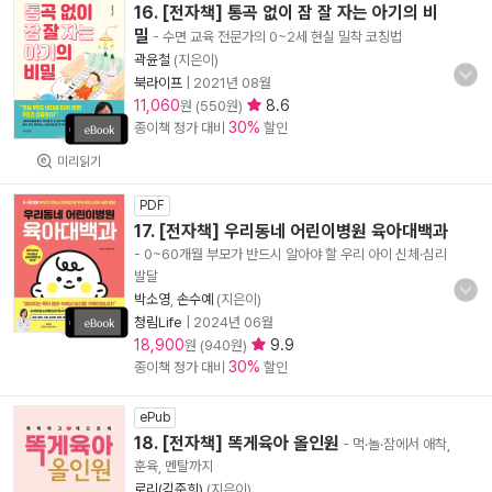
16. [전자책] 통곡 없이 잠 잘 자는 아기의 비
밀
- 수면 교육 전문가의 0~2세 현실 밀착 코칭법
곽윤철
(지은이)
북라이프
|
2021년 08월
11,060
8.6
원 (550원)
30%
종이책 정가 대비
할인
미리읽기
PDF
17. [전자책] 우리동네 어린이병원 육아대백과
- 0~60개월 부모가 반드시 알아야 할 우리 아이 신체·심리
발달
박소영
,
손수예
(지은이)
청림Life
|
2024년 06월
18,900
9.9
원 (940원)
30%
종이책 정가 대비
할인
ePub
18. [전자책] 똑게육아 올인원
- 먹·놀·잠에서 애착,
훈육, 멘탈까지
로리(김준희)
(지은이)