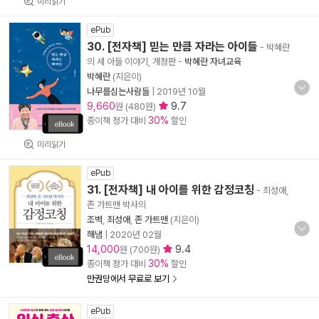
미리읽기
ePub
30. [전자책] 믿는 만큼 자라는 아이들
- 박혜란
의 세 아들 이야기, 개정판
-
박혜란 자녀교육
박혜란
(지은이)
나무를심는사람들
|
2019년 10월
9,660
9.7
원 (480원)
30%
종이책 정가 대비
할인
미리읽기
ePub
31. [전자책] 내 아이를 위한 감정코칭
- 최성애,
존 가트맨 박사의
조벽
,
최성애
,
존 가트맨
(지은이)
해냄
|
2020년 02월
14,000
9.4
원 (700원)
30%
종이책 정가 대비
할인
만권당에서 무료로 보기
ePub