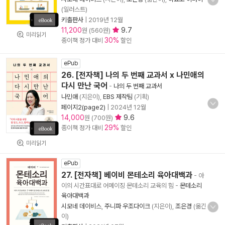
(일러스트)
키출판사
|
2019년 12월
11,200
9.7
원 (560원)
미리읽기
30%
종이책 정가 대비
할인
ePub
26. [전자책] 나의 두 번째 교과서 x 나민애의
다시 만난 국어
-
나의 두 번째 교과서
나민애
(지은이),
EBS 제작팀
(기획)
페이지2(page2)
|
2024년 12월
14,000
9.6
원 (700원)
29%
종이책 정가 대비
할인
미리읽기
ePub
27. [전자책] 베이비 몬테소리 육아대백과
- 아
이의 시간표대로 어메이징 몬테소리 교육의 힘
-
몬테소리
육아대백과
시모네 데이비스
,
주니파 우조다이크
(지은이),
조은경
(옮긴
이)