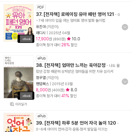
PDF
37. [전자책] 로메이징 유아 패턴 영어 121
- 0
~7세 아이의 입을 여는 엄마표 영어 발화 놀이법
유진아
(지은이)
래디시
|
2025년 04월
17,900
10.0
원 (890원)
28%
종이책 정가 대비
할인
ePub
38. [전자책] 엄마만 느끼는 육아감정
- 나도 몰
랐던 감정 때문에 상처받은 엄마들을 위한 치유 심리서
정우열
(지은이)
팬덤북스
|
2015년 03월
8,000
8.0
원 (400원)
41%
종이책 정가 대비
할인
미리읽기
ePub
39. [전자책] 하루 5분 언어 자극 놀이 120
-
0~6세 아이의 언어·감각·운동·정서 발달을 이끄는