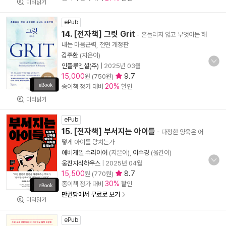
미리읽기
ePub
14. [전자책] 그릿 Grit
- 흔들리지 않고 무엇이든 해
내는 마음근력, 전면 개정판
김주환
(지은이)
인플루엔셜(주)
|
2025년 03월
15,000
9.7
원 (750원)
20%
종이책 정가 대비
할인
미리읽기
ePub
15. [전자책] 부서지는 아이들
- 다정한 양육은 어
떻게 아이를 망치는가
애비게일 슈라이어
(지은이),
이수경
(옮긴이)
웅진지식하우스
|
2025년 04월
15,500
8.7
원 (770원)
30%
종이책 정가 대비
할인
만권당에서 무료로 보기
미리읽기
ePub