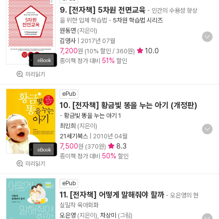
9. [전자책] 5차원 전면교육
- 인간의 수용성 향상
을 위한 입체 학습법
-
5차원 학습법 시리즈
원동연
(지은이)
김영사
|
2017년 07월
7,200
10.0
원 (10% 할인 / 360원)
51%
종이책 정가 대비
할인
미리읽기
ePub
10. [전자책] 황금빛 똥을 누는 아기 (개정판)
-
황금빛 똥을 누는 아기 1
최민희
(지은이)
21세기북스
|
2010년 04월
7,500
8.3
원 (370원)
50%
종이책 정가 대비
할인
미리읽기
ePub
11. [전자책] 어떻게 말해줘야 할까
- 오은영의 현
실밀착 육아회화
오은영
(지은이),
차상미
(그림)