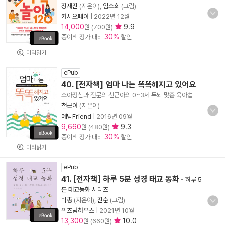
장재진
(지은이),
임소희
(그림)
카시오페아
|
2022년 12월
14,000
9.9
원 (700원)
30%
종이책 정가 대비
할인
미리읽기
ePub
40. [전자책] 엄마 나는 똑똑해지고 있어요
-
소아정신과 전문의 천근아의 0~3세 두뇌 맞춤 육아법
천근아
(지은이)
예담Friend
|
2016년 09월
9,660
9.3
원 (480원)
30%
종이책 정가 대비
할인
미리읽기
ePub
41. [전자책] 하루 5분 성경 태교 동화
-
하루 5
분 태교동화 시리즈
박총
(지은이),
진순
(그림)
위즈덤하우스
|
2021년 10월
13,300
10.0
원 (660원)