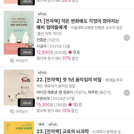
28%
종이책 정가 대비
할인
ePub
21. [전자책] 작은 변화에도 걱정이 많아지는
예비 엄마들에게
- 서울대학교병원 전종관 교수의 임신
·출산 의학 가이드
전종관
(지은이)
시공사
|
2021년 12월
12,600
9.8
원 (630원)
37%
종이책 정가 대비
할인
미리읽기
ePub
22. [전자책] 첫 1년 움직임의 비밀
- 평생을 좌우
하는 영유아기 움직임 발달
마리안 헤름센-판 완로이
(지은이),
하주현
(옮긴이)
푸른씨앗
|
2024년 07월
15,300
10.0
원 (760원)
15%
종이책 정가 대비
할인
미리읽기
대여
ePub
23. [전자책] 교육의 뇌과학
- 뇌과학이 밝혀낸 공