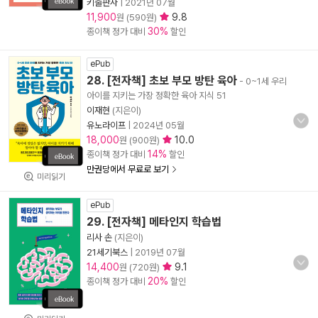
키출판사
|
2021년 07월
11,900
9.8
원 (590원)
30%
종이책 정가 대비
할인
ePub
28. [전자책] 초보 부모 방탄 육아
- 0~1세 우리
아이를 지키는 가장 정확한 육아 지식 51
이재현
(지은이)
유노라이프
|
2024년 05월
18,000
10.0
원 (900원)
14%
종이책 정가 대비
할인
만권당에서 무료로 보기
미리읽기
ePub
29. [전자책] 메타인지 학습법
리사 손
(지은이)
21세기북스
|
2019년 07월
14,400
9.1
원 (720원)
20%
종이책 정가 대비
할인