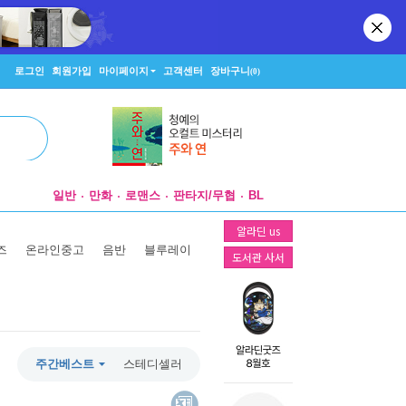
로그인
회원가입
마이페이지
고객센터
장바구니
(0)
일반
만화
로맨스
판타지/무협
BL
알라딘 us
즈
온라인중고
음반
블루레이
도서관 사서
주간베스트
스테디셀러