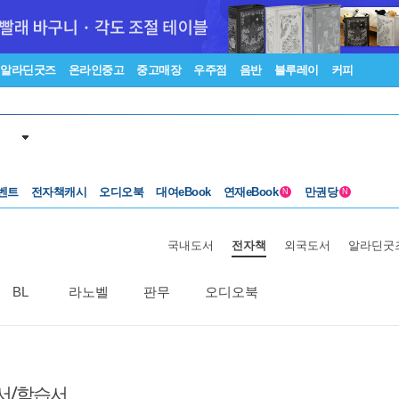
알라딘굿즈
온라인중고
중고매장
우주점
음반
블루레이
커피
벤트
전자책캐시
오디오북
대여eBook
연재eBook
만권당
N
N
국내도서
전자책
외국도서
알라딘굿
BL
라노벨
판무
오디오북
서/학습서