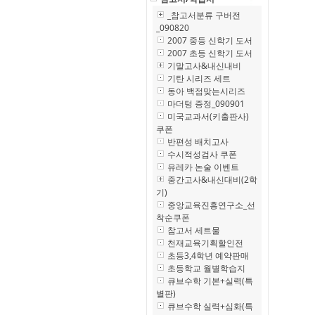
_참고서분류 구버전
_090820
2007 중등 신학기 도서
2007 초등 신학기 도서
기말고사&내신내비
기탄 시리즈 세트
동아 백점맞는시리즈
마더텅 증정_090901
미국교과서(키출판사)
쿠폰
반편성 배치고사
수시적성검사 쿠폰
유레카 논술 이벤트
중간고사&내신대비(2학
기)
중앙교육진흥연구소_선
착순쿠폰
참고서 세트물
천재교육기획할인전
초등3,4학년 예약판매
초등학교 월별학습지
큐브수학 기본+실력(특
별판)
큐브수학 실력+심화(특