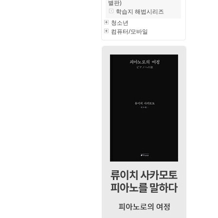
별판)
학습지 해법시리즈
청소년
컴퓨터/모바일