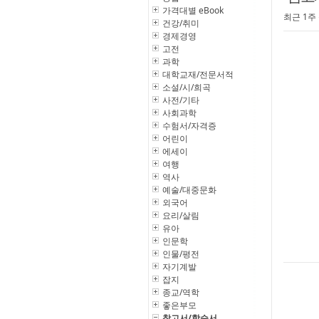
가격대별 eBook
최근 1주
건강/취미
경제경영
고전
과학
대학교재/전문서적
소설/시/희곡
사전/기타
사회과학
수험서/자격증
어린이
에세이
여행
역사
예술/대중문화
외국어
요리/살림
유아
인문학
인물/평전
자기계발
잡지
종교/역학
좋은부모
참고서/학습서