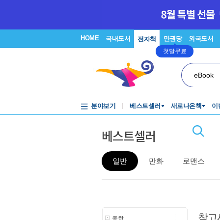
HOME
국내도서
만권당
외국도서
전자책
첫달무료
eBook
분야보기
베스트셀러
새로나온책
이
베스트셀러
일반
만화
로맨스
참고
종합