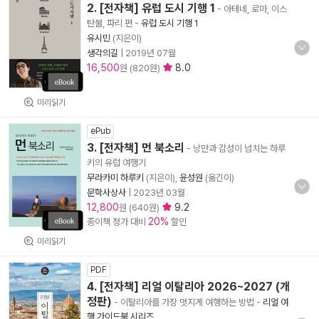
2. [전자책] 유럽 도시 기행 1
- 아테네, 로마, 이스
탄불, 파리 편
-
유럽 도시 기행 1
유시민
(지은이)
생각의길
|
2019년 07월
16,500
8.0
원 (820원)
미리읽기
ePub
3. [전자책] 먼 북소리
- 낭만과 감성이 넘치는 하루
키의 유럽 여행기
무라카미 하루키
(지은이),
윤성원
(옮긴이)
문학사상사
|
2023년 03월
12,800
9.2
원 (640원)
20%
종이책 정가 대비
할인
미리읽기
PDF
4. [전자책] 리얼 이탈리아 2026~2027 (개
정판)
- 이탈리아를 가장 멋지게 여행하는 방법
-
리얼 여
행 가이드북 시리즈