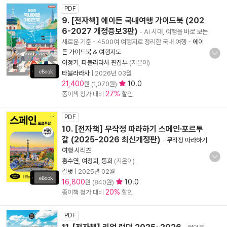
PDF
9. [전자책] 에이든 국내여행 가이드북 (202
6-2027 개정증보3판)
- AI 시대, 여행을 바로 보는
새로운 기준 - 4500여 여행지로 정리한 국내 여행
-
에이
든 가이드북 & 여행지도
이정기
,
타블라라사 편집부
(지은이)
타블라라사
|
2026년 03월
21,400
10.0
원 (1,070원)
27%
종이책 정가 대비
할인
PDF
10. [전자책] 무작정 따라하기 스페인·포르투
갈 (2025-2026 최신개정판)
-
무작정 따라하기
여행 시리즈
홍수연
,
여정희
,
동희
(지은이)
길벗
|
2025년 02월
16,800
10.0
원 (840원)
20%
종이책 정가 대비
할인
PDF