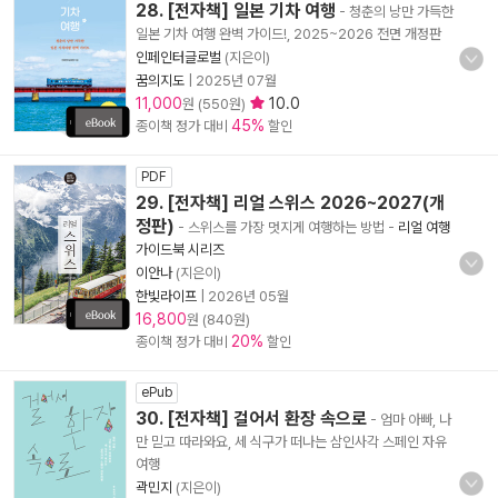
28. [전자책] 일본 기차 여행
- 청춘의 낭만 가득한
일본 기차 여행 완벽 가이드!, 2025~2026 전면 개정판
인페인터글로벌
(지은이)
꿈의지도
|
2025년 07월
11,000
10.0
원 (550원)
45%
종이책 정가 대비
할인
PDF
29. [전자책] 리얼 스위스 2026~2027(개
정판)
- 스위스를 가장 멋지게 여행하는 방법
-
리얼 여행
가이드북 시리즈
이안나
(지은이)
한빛라이프
|
2026년 05월
16,800
원 (840원)
20%
종이책 정가 대비
할인
ePub
30. [전자책] 걸어서 환장 속으로
- 엄마 아빠, 나
만 믿고 따라와요, 세 식구가 떠나는 삼인사각 스페인 자유
여행
곽민지
(지은이)