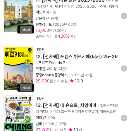
11. [전자책] 리얼 런던 2025~2026
- 런던을
가장 멋지게 여행하는 방법, 2025~2026
-
리얼 여행 가
이드북 시리즈
장은정
(지은이)
한빛라이프
|
2025년 06월
16,000
원 (800원)
20%
종이책 정가 대비
할인
PDF
12. [전자책] 프렌즈 튀르키예(터키) 25~26
-
프렌즈 Friends 7
주종원
,
채미정
(지은이)
중앙books(중앙북스)
|
2025년 07월
29,000
10.0
원 (1,450원)
PDF
13. [전자책] 내 손으로, 치앙마이
- 일러스트레이
터 이다의 카메라 없는 핸드메이드 여행일기, 개정증보판
이다
(지은이)
반비
|
2026년 07월
22,700
10.0
원 (1,130원)