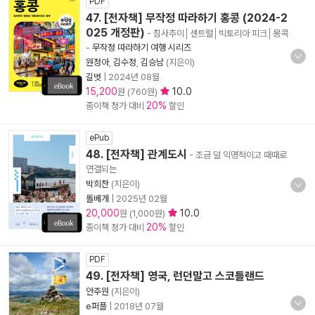
PDF
47. [전자책] 무작정 따라하기 홍콩 (2024-2
025 개정판)
- 침사추이│센트럴│빅토리아 피크│몽콕
-
무작정 따라하기 여행 시리즈
원정아
,
김수정
,
김승남
(지은이)
길벗
|
2024년 08월
15,200
10.0
원 (760원)
20%
종이책 정가 대비
할인
ePub
48. [전자책] 관계도시
- 조금 덜 익명적이고 때때로
연결되는
박희찬
(지은이)
돌베개
|
2025년 02월
20,000
10.0
원 (1,000원)
20%
종이책 정가 대비
할인
PDF
49. [전자책] 영국, 런던말고 스코틀랜드
안주원
(지은이)
e퍼플
|
2018년 07월