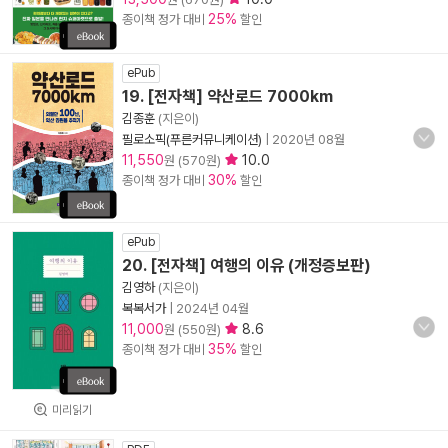
25%
종이책 정가 대비
할인
ePub
19. [전자책] 약산로드 7000km
김종훈
(지은이)
필로소픽(푸른커뮤니케이션)
|
2020년 08월
11,550
10.0
원 (570원)
30%
종이책 정가 대비
할인
ePub
20. [전자책] 여행의 이유 (개정증보판)
김영하
(지은이)
복복서가
|
2024년 04월
11,000
8.6
원 (550원)
35%
종이책 정가 대비
할인
미리읽기