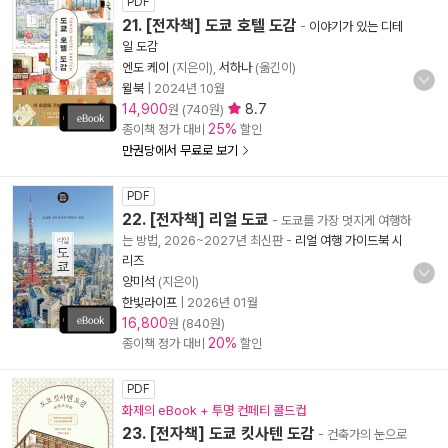
PDF
21. [전자책] 도쿄 호텔 도감
-
이야기가 있는 디테
일 도감
엔도 케이
(지은이),
서하나
(옮긴이)
윌북
|
2024년 10월
14,900
8.7
원 (740원)
25%
종이책 정가 대비
할인
만권당에서 무료로 보기
PDF
22. [전자책] 리얼 도쿄
- 도쿄를 가장 멋지게 여행하
는 방법, 2026~2027년 최신판
-
리얼 여행 가이드북 시
리즈
양미석
(지은이)
한빛라이프
|
2026년 01월
16,800
원 (840원)
20%
종이책 정가 대비
할인
PDF
화제의 eBook + 투명 컨페티 콜드컵
23. [전자책] 도쿄 킷사텐 도감
- 건축가의 눈으로