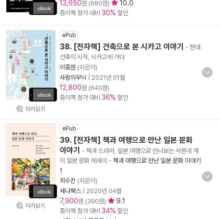
13,650
10.0
원 (680원)
30%
종이책 정가 대비
할인
ePub
38. [전자책] 건축으로 본 시카고 이야기
- 현대
건축의 시작, 시카고에 가다
이중원
(지은이)
사람의무늬
|
2021년 01월
12,800
원 (640원)
36%
종이책 정가 대비
할인
미리읽기
ePub
39. [전자책] 책과 여행으로 만난 일본 문화
이야기
- 책과 드라마, 일본 여행으로 만나보는 서른네 개
의 일본 문화 에세이
-
책과 여행으로 만난 일본 문화 이야기
1
최수진
(지은이)
세나북스
|
2020년 04월
7,900
9.1
원 (390원)
미리읽기
34%
종이책 정가 대비
할인