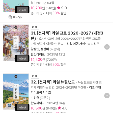
달
|
2019년 04월
10,200
9.0
원 (510원)
30%
종이책 정가 대비
할인
미리읽기
PDF
31. [전자책] 리얼 교토 2026~2027 (개정3
판)
- 오사카 고베 나라 2026~2027년 최신판, 교토를
가장 멋지게 여행하는 방법
-
리얼 여행 가이드북 시리즈
황성민
,
정현미
(지은이)
한빛라이프
|
2025년 12월
14,400
원 (720원)
20%
종이책 정가 대비
할인
PDF
32. [전자책] 리얼 뉴질랜드
- 뉴질랜드를 가장 멋
지게 여행하는 방법, 2024~2025년 최신판
-
리얼 여행
가이드북 시리즈
박선영
(지은이)
한빛라이프
|
2024년 04월
16,800
4.0
원 (840원)