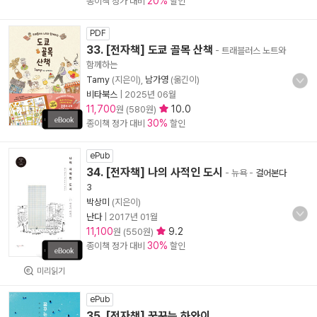
20%
종이책 정가 대비
할인
PDF
33. [전자책] 도쿄 골목 산책
- 트래블러스 노트와
함께하는
Tamy
(지은이),
남가영
(옮긴이)
비타북스
|
2025년 06월
11,700
10.0
원 (580원)
30%
종이책 정가 대비
할인
ePub
34. [전자책] 나의 사적인 도시
- 뉴욕
-
걸어본다
3
박상미
(지은이)
난다
|
2017년 01월
11,100
9.2
원 (550원)
30%
종이책 정가 대비
할인
미리읽기
ePub
35. [전자책] 꿈꾸는 하와이