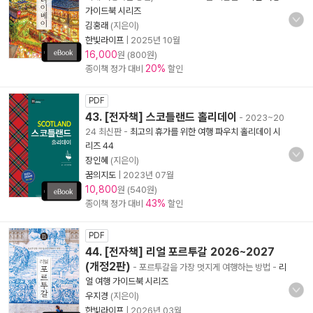
가이드북 시리즈
김홍래
(지은이)
한빛라이프
|
2025년 10월
16,000
원 (800원)
20%
종이책 정가 대비
할인
PDF
43. [전자책] 스코틀랜드 홀리데이
- 2023~20
24 최신판
-
최고의 휴가를 위한 여행 파우치 홀리데이 시
리즈 44
장인혜
(지은이)
꿈의지도
|
2023년 07월
10,800
원 (540원)
43%
종이책 정가 대비
할인
PDF
44. [전자책] 리얼 포르투갈 2026~2027
(개정2판)
- 포르투갈을 가장 멋지게 여행하는 방법
-
리
얼 여행 가이드북 시리즈
우지경
(지은이)
한빛라이프
|
2026년 03월