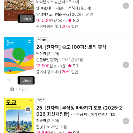
바라본 도쿄 낭만 레트로 카페
엔야 호나미
(지은이),
서하나
(옮긴이)
알에이치코리아(RHK)
|
2026년 01월
16,000
9.2
원 (800원)
20%
종이책 정가 대비
할인
ePub
24. [전자책] 순도 100퍼센트의 휴식
박상영
(지은이)
인플루엔셜(주)
|
2023년 07월
13,500
9.1
원 (670원)
20%
종이책 정가 대비
할인
미리읽기
PDF
25. [전자책] 무작정 따라하기 도쿄 (2025-2
026 최신개정판)
-
무작정 따라하기 여행 시리즈
정숙영
(지은이)
길벗
|
2025년 01월