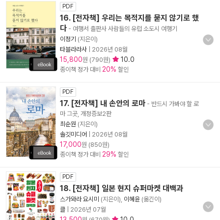
PDF
16. [전자책] 우리는 목적지를 묻지 않기로 했
다
- 여행서 출판사 사람들의 유럽 소도시 여행기
이정기
(지은이)
타블라라사
|
2026년 08월
15,800
10.0
원 (790원)
20%
종이책 정가 대비
할인
PDF
17. [전자책] 내 손안의 로마
- 반드시 가봐야 할 로
마 그곳, 개정증보2판
최순원
(지은이)
솔깃미디어
|
2026년 08월
17,000
원 (850원)
29%
종이책 정가 대비
할인
PDF
18. [전자책] 일본 현지 슈퍼마켓 대백과
스가와라 요시미
(지은이),
이혜윤
(옮긴이)
클
|
2026년 07월
13,500
10.0
원 (670원)