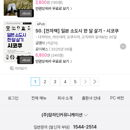
3,800
원 (190원)
만권당에서 무료로 보기
ePub
50. [전자책] 일본 소도시 한 달 살기 - 시코쿠
- 다카마쓰, 마쓰야마, 도쿠시마, 고치에서 살아보는 30일
공명식
(지은이)
로이북스
|
2025년 06월
6,800
원 (340원)
만권당에서 무료로 보기
미리읽기
1
2
3
4
5
로그인
전체 메뉴
회사 소개
출판사 안내
PC 버전
(주)알라딘커뮤니케이션
1544-2514
일반문의 (발신자 부담)