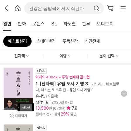
일반
만화
로맨스
BL
라노벨
판무
오디오북
베스트셀러
스테디셀러
주목신간
신간전체
전자책
여행
분야 선택
ePub
화제의 eBook + 투명 컨페티 콜드컵
1. [전자책] 유럽 도시 기행 3
- 마드리드, 바르셀로
나, 리스본, 뽀르투 편
-
유럽 도시 기행 3
유시민
(지은이)
생각의길
|
2026년 07월
13,500
7.8
원 (670원)
29%
종이책 정가 대비
할인
미리읽기
ePub