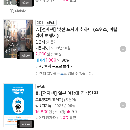
30%
종이책 정가 대비
할인
미리읽기
대여
ePub
7. [전자책] 낯선 도시에 취하다 (스위스, 이탈
리아 여행기)
한윤희
(지은이)
더플래닛
|
2011년 10월
2,000
원 (100원)
1,000
대여가
원,
90일
만권당에서 무료로 보기
이 책의 일부를
무료
로 읽을 수 있습니다.
ePub
8. [전자책] 일본 여행에 진심인 편
도쿄잇초메(최제이)
(지은이)
길벗이지톡
|
2026년 05월
15,800
9.7
원 (790원)
20%
종이책 정가 대비
할인