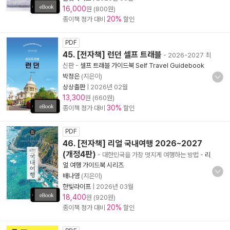
16,000
원 (800원)
20%
종이책 정가 대비
할인
PDF
45. [전자책] 런던 셀프 트래블
- 2026-2027 최
신판
-
셀프 트래블 가이드북 Self Travel Guidebook
박정은
(지은이)
상상출판
|
2026년 02월
13,300
원 (660원)
30%
종이책 정가 대비
할인
PDF
46. [전자책] 리얼 국내여행 2026~2027
(개정4판)
- 대한민국을 가장 멋지게 여행하는 방법
-
리
얼 여행 가이드북 시리즈
배나영
(지은이)
한빛라이프
|
2026년 03월
18,400
원 (920원)
20%
종이책 정가 대비
할인