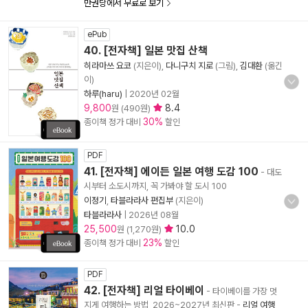
만권당에서 무료로 보기
ePub
40. [전자책] 일본 맛집 산책
히라마쓰 요코
(지은이),
다니구치 지로
(그림),
김대환
(옮긴
이)
하루(haru)
|
2020년 02월
9,800
8.4
원 (490원)
30%
종이책 정가 대비
할인
PDF
41. [전자책] 에이든 일본 여행 도감 100
- 대도
시부터 소도시까지, 꼭 가봐야 할 도시 100
이정기
,
타블라라사 편집부
(지은이)
타블라라사
|
2026년 08월
25,500
10.0
원 (1,270원)
23%
종이책 정가 대비
할인
PDF
42. [전자책] 리얼 타이베이
- 타이베이를 가장 멋
지게 여행하는 방법, 2026~2027년 최신판
-
리얼 여행