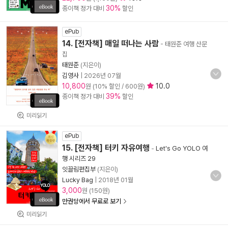
30%
종이책 정가 대비
할인
ePub
14. [전자책] 매일 떠나는 사람
- 태원준 여행 산문
집
태원준
(지은이)
김영사
|
2026년 07월
10,800
10.0
원 (10% 할인 / 600원)
39%
종이책 정가 대비
할인
미리읽기
ePub
15. [전자책] 터키 자유여행
-
Let's Go YOLO 여
행 시리즈 29
잇끌림편집부
(지은이)
Lucky Bag
|
2018년 01월
3,000
원 (150원)
만권당에서 무료로 보기
미리읽기