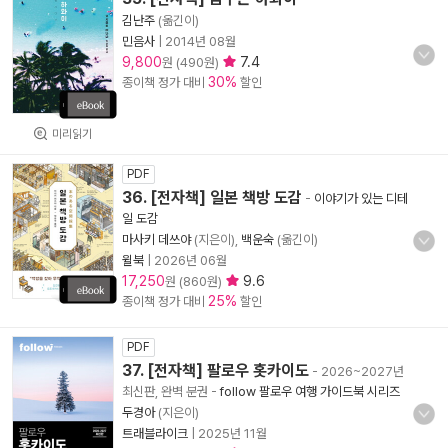
김난주
(옮긴이)
민음사
|
2014년 08월
9,800
7.4
원 (490원)
30%
종이책 정가 대비
할인
미리읽기
PDF
36. [전자책] 일본 책방 도감
-
이야기가 있는 디테
일 도감
마사키 데쓰야
(지은이),
백운숙
(옮긴이)
윌북
|
2026년 06월
17,250
9.6
원 (860원)
25%
종이책 정가 대비
할인
PDF
37. [전자책] 팔로우 홋카이도
- 2026~2027년
최신판, 완벽 분권
-
follow 팔로우 여행 가이드북 시리즈
두경아
(지은이)
트래블라이크
|
2025년 11월