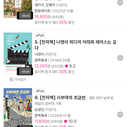
양미석
,
김혜지
(지은이)
한빛라이프
|
2025년 10월
16,800
원 (840원)
20%
종이책 정가 대비
할인
ePub
5. [전자책] 나영석 피디의 어차피 레이스는 길
다
나영석
(지은이)
문학동네
|
2018년 06월
13,000
8.2
원 (650원)
30%
종이책 정가 대비
할인
미리읽기
ePub
6. [전자책] 시부야의 초급반
- 열두 번의 낮과 밤,
매일의 공부와 기록
남궁인
(지은이)
문학동네
|
2026년 07월
11,800
10.0
원 (590원)