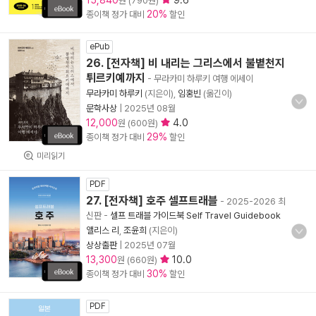
15,840
9.6
원 (790원)
20%
종이책 정가 대비
할인
ePub
26. [전자책] 비 내리는 그리스에서 불볕천지
튀르키예까지
- 무라카미 하루키 여행 에세이
무라카미 하루키
(지은이),
임홍빈
(옮긴이)
문학사상
|
2025년 08월
12,000
4.0
원 (600원)
29%
종이책 정가 대비
할인
미리읽기
PDF
27. [전자책] 호주 셀프트래블
- 2025-2026 최
신판
-
셀프 트래블 가이드북 Self Travel Guidebook
앨리스 리
,
조윤희
(지은이)
상상출판
|
2025년 07월
13,300
10.0
원 (660원)
30%
종이책 정가 대비
할인
PDF