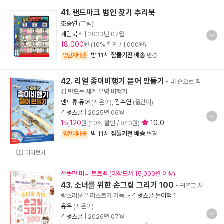
41. 랜드마크 범인 찾기 추리북
조승연
(그림)
계림북스
|
2023년 07월
18,000
원 (10% 할인 / 1,000원)
밤 11시
잠들기전 배송
양탄자배송
변경
42. 리얼 종이비행기 뜯어 만들기
- 내 손으로 직
접 만드는 세계 유명 비행기
앤드류 듀어
(지은이),
김수연
(옮긴이)
길벗스쿨
|
2025년 06월
15,120
10.0
원 (10% 할인 / 840원)
밤 11시
잠들기전 배송
양탄자배송
변경
미리보기
산뜻한 미니 토트백 (대상도서 15,000원 이상)
43. 소녀를 위한 손그림 그리기 100
- 귀엽고 사
랑스러운 일러스트가 가득!
-
길벗스쿨 놀이책 1
유우
(지은이)
길벗스쿨
|
2026년 07월