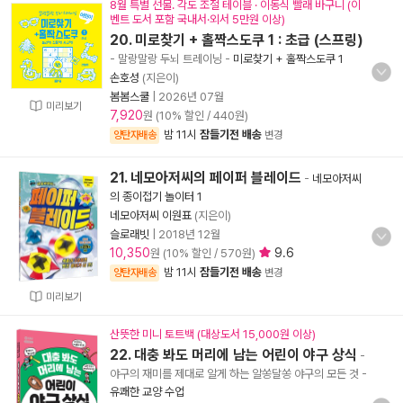
8월 특별 선물. 각도 조절 테이블 · 이동식 빨래 바구니 (이
벤트 도서 포함 국내서·외서 5만원 이상)
20. 미로찾기 + 홀짝스도쿠 1 : 초급 (스프링)
- 말랑말랑 두뇌 트레이닝
-
미로찾기 + 홀짝스도쿠 1
손호성
(지은이)
봄봄스쿨
|
2026년 07월
미리보기
7,920
원 (10% 할인 / 440원)
밤 11시
잠들기전 배송
양탄자배송
변경
21. 네모아저씨의 페이퍼 블레이드
-
네모아저씨
의 종이접기 놀이터 1
네모아저씨 이원표
(지은이)
슬로래빗
|
2018년 12월
10,350
9.6
원 (10% 할인 / 570원)
밤 11시
잠들기전 배송
양탄자배송
변경
미리보기
산뜻한 미니 토트백 (대상도서 15,000원 이상)
22. 대충 봐도 머리에 남는 어린이 야구 상식
-
야구의 재미를 제대로 알게 하는 알쏭달쏭 야구의 모든 것
-
유쾌한 교양 수업