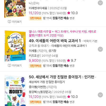
니
(감수)
미래엔아이세움
|
2025년 02월
15,120
10.0
원 (10% 할인 / 840원)
밤 11시
잠들기전 배송
양탄자배송
변경
미리보기
웰니스 여름 리추얼 + 에그 트레이. 사우나 빗 키링. 레트로
물병(이벤트 도서 2만원 이상)
49. 이세돌의 어린이 바둑 교과서 1
- 바둑의 기본
규칙과 돌 따내기
-
이세돌의 어린이 바둑 교과서 1
이세돌
(지은이),
성기창
키즈조선
|
2011년 04월
9,900
9.7
원 (10% 할인 / 550원)
미리보기
밤 11시
잠들기전 배송
양탄자배송
변경
50. 세상에서 가장 친절한 종이접기 : 인기편
-
세상에서 가장 친절한 종이접기
종이쌤(이번찬)
(지은이)
동양북스(동양문고)
|
2025년 05월
15,120
10.0
원 (10% 할인 / 840원)
밤 11시
잠들기전 배송
양탄자배송
변경