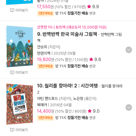
윌마
|
2026년 01월
17,550
9.9
원 (10% 할인 / 970원)
미리보기
밤 11시
잠들기전 배송
양탄자배송
변경
산뜻한 미니 토트백 (대상도서 15,000원 이상)
9. 반짝반짝 한국 미술사 그림책
-
반짝반짝 그림
책
안승희
(지은이)
한권의책
|
2025년 09월
19,800
9.6
원 (10% 할인 / 1,100원)
밤 11시
잠들기전 배송
양탄자배송
변경
미리보기
10. 월리를 찾아라! 2 : 시간여행
-
월리를 찾아라
2
마틴 핸드포드
(지은이),
노은정
(옮긴이)
북메카
|
2016년 04월
14,400
9.0
원 (10% 할인 / 800원)
밤 11시
잠들기전 배송
양탄자배송
변경
미리보기