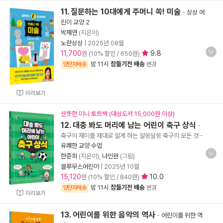
11. 질문하는 10대에게 주머니 쏙! 미술
-
상상 어
린이 교양 2
박재연
(지은이)
노란상상
|
2025년 08월
11,700
9.8
원 (10% 할인 / 650원)
밤 11시
잠들기전 배송
양탄자배송
변경
미리보기
산뜻한 미니 토트백 (대상도서 15,000원 이상)
12. 대충 봐도 머리에 남는 어린이 축구 상식
-
축구의 재미를 제대로 알게 하는 알쏭달쏭 축구의 모든 것
-
유쾌한 교양 수업
한준희
(지은이),
나인완
(그림)
블루무스어린이
|
2025년 10월
15,120
10.0
원 (10% 할인 / 840원)
밤 11시
잠들기전 배송
양탄자배송
변경
미리보기
13. 어린이를 위한 음악의 역사
-
어린이를 위한 역