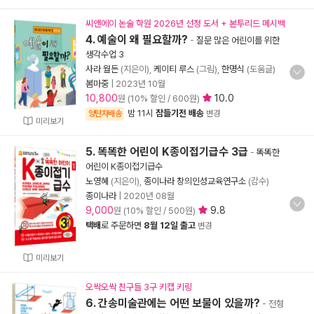
씨앤에이 논술 학원 2026년 선정 도서 + 본투리드 메시백
4. 예술이 왜 필요할까?
-
질문 많은 어린이를 위한
생각수업 3
사라 월든
(지은이),
케이티 루스
(그림),
한명식
(도움글)
봄마중
|
2023년 10월
10,800
10.0
원 (10% 할인 / 600원)
밤 11시
잠들기전 배송
양탄자배송
변경
미리보기
5. 똑똑한 어린이 K종이접기급수 3급
-
똑똑한
어린이 K종이접기급수
노영혜
(지은이),
종이나라 창의인성교육연구소
(감수)
종이나라
|
2020년 08월
9,000
9.8
원 (10% 할인 / 500원)
택배
로 주문하면
8월 12일 출고
변경
미리보기
오싹오싹 친구들 3구 키캡 키링
6. 간송미술관에는 어떤 보물이 있을까?
- 전형