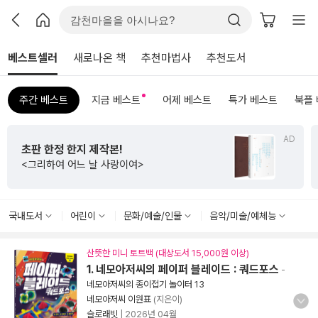
베스트셀러
새로나온 책
추천마법사
추천도서
주간 베스트
지금 베스트
어제 베스트
특가 베스트
북플
AD
수능까지 연결되는
초등 비문학 필독서
<초등 매3비>
국내도서
어린이
문화/예술/인물
음악/미술/예체능
산뜻한 미니 토트백 (대상도서 15,000원 이상)
1. 네모아저씨의 페이퍼 블레이드 : 쿼드포스
-
네모아저씨의 종이접기 놀이터 13
네모아저씨 이원표
(지은이)
슬로래빗
|
2026년 04월