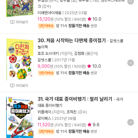
슈뻘맨
(원작),
밥푸울
(글),
류수형
(그림),
샌드박스네트워
크
(감수)
미래엔아이세움
|
2025년 03월
15,120
10.0
원 (10% 할인 / 840원)
미리보기
밤 11시
잠들기전 배송
양탄자배송
변경
30. 처음 시작하는 다면체 종이접기
-
길벗스쿨
놀이책
호조 도시아키
(지은이),
김정화
(옮긴이)
길벗스쿨
|
2017년 11월
9,000
10.0
원 (10% 할인 / 500원)
밤 11시
잠들기전 배송
양탄자배송
변경
미리보기
31. 국가 대표 종이비행기 : 멀리 날리기
-
국가
대표 종이비행기
위플레이
(지은이),
조혁진
(감수)
로이북스
|
2021년 08월
11,520
9.6
원 (10% 할인 / 640원)
밤 11시
잠들기전 배송
양탄자배송
변경