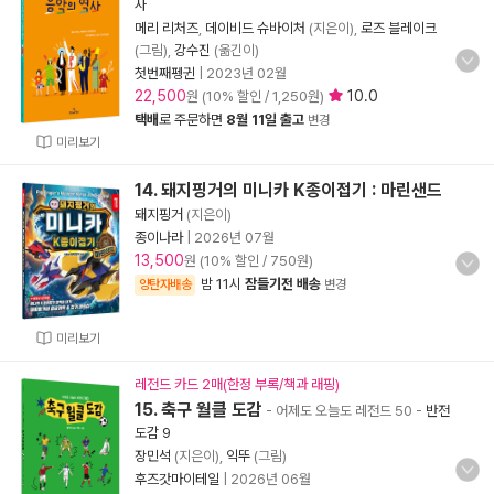
사
메리 리처즈
,
데이비드 슈바이처
(지은이),
로즈 블레이크
(그림),
강수진
(옮긴이)
첫번째펭귄
|
2023년 02월
22,500
10.0
원 (10% 할인 / 1,250원)
택배
로 주문하면
8월 11일 출고
변경
미리보기
14. 돼지핑거의 미니카 K종이접기 : 마린샌드
돼지핑거
(지은이)
종이나라
|
2026년 07월
13,500
원 (10% 할인 / 750원)
밤 11시
잠들기전 배송
양탄자배송
변경
미리보기
레전드 카드 2매(한정 부록/책과 래핑)
15. 축구 월클 도감
- 어제도 오늘도 레전드 50
-
반전
도감 9
장민석
(지은이),
익뚜
(그림)
후즈갓마이테일
|
2026년 06월