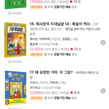
17,820
10.0
원 (10% 할인 / 990원)
밤 11시
잠들기전 배송
양탄자배송
변경
미리보기
16. 채사장의 지대넓얕 14 : 예술의 역사
- 지적
대화를 위한 넓고 얕은 지식
-
생각을 넓혀 주는 어린이 교양
도서
채사장
,
마케마케
(지은이),
정용환
(그림)
돌핀북
|
2025년 08월
13,500
10.0
원 (10% 할인 / 750원)
밤 11시
잠들기전 배송
양탄자배송
변경
미리보기
17. 왜 유명한 거야, 이 그림?
-
우리학교 어린이 교
양
이유리
(지은이),
허현경
(그림)
우리학교
|
2022년 09월
12,600
9.9
원 (10% 할인 / 700원)
밤 11시
잠들기전 배송
양탄자배송
변경