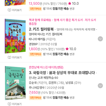
13,500
10.0
원 (10% 할인 / 750원)
밤 11시
잠들기전 배송
양탄자배송
변경
미리보기
책과 함께 무료배송 - 함께 사기 좋은 특가 도서 · 저가 도서
총집합
2. 키즈 컬러링북
- 엄마와 떠나는 쓱싹쓱싹 세계여행
-
엄마와 떠나는 키즈 컬러링북
타니아 매커들
(지은이)
경향BP
|
2015년 02월
1,800
10.0
원 (10% 할인 / 100원)
밤 11시
잠들기전 배송
양탄자배송
변경
미리보기
흔한남매 마스킹 테이프(랜덤)
3. 국립극장 : 꿈과 상상의 무대로 초대합니다
-
신나는 교과 체험학습 60
김순국
(지은이),
김원희
(그림),
남성호
(감수)
주니어김영사
|
2020년 09월
7,650
원 (10% 할인 / 420원)
밤 11시
잠들기전 배송
양탄자배송
변경
미리보기