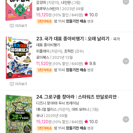
김양희
(지은이),
나인완
(그림)
블루무스어린이
|
2023년 09월
15,120
10.0
원 (10% 할인 / 840원)
밤 11시
잠들기전 배송
양탄자배송
변경
미리보기
23. 국가 대표 종이비행기 : 오래 날리기
-
국가
대표 종이비행기
위플레이
(지은이),
조혁진
(감수)
로이북스
|
2021년 12월
11,520
9.8
원 (10% 할인 / 640원)
밤 11시
잠들기전 배송
양탄자배송
변경
미리보기
24. 그로구를 찾아라 : 스타워즈 만달로리안
-
디즈니 찾아라! 두뇌 트레이닝
대니얼 월리스
(지은이),
아트 모위니
(그림)
유나
|
2025년 09월
15,120
10.0
원 (10% 할인 / 840원)
밤 11시
잠들기전 배송
양탄자배송
변경