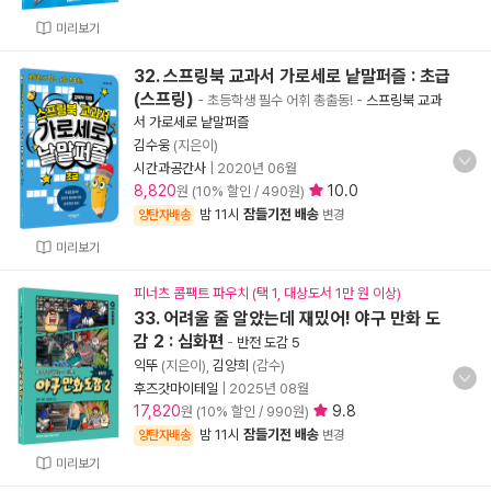
미리보기
32. 스프링북 교과서 가로세로 낱말퍼즐 : 초급
(스프링)
- 초등학생 필수 어휘 총출동!
-
스프링북 교과
서 가로세로 낱말퍼즐
김수웅
(지은이)
시간과공간사
|
2020년 06월
8,820
10.0
원 (10% 할인 / 490원)
밤 11시
잠들기전 배송
양탄자배송
변경
미리보기
피너츠 콤팩트 파우치 (택 1, 대상도서 1만 원 이상)
33. 어려울 줄 알았는데 재밌어! 야구 만화 도
감 2 : 심화편
-
반전 도감 5
익뚜
(지은이),
김양희
(감수)
후즈갓마이테일
|
2025년 08월
17,820
9.8
원 (10% 할인 / 990원)
밤 11시
잠들기전 배송
양탄자배송
변경
미리보기