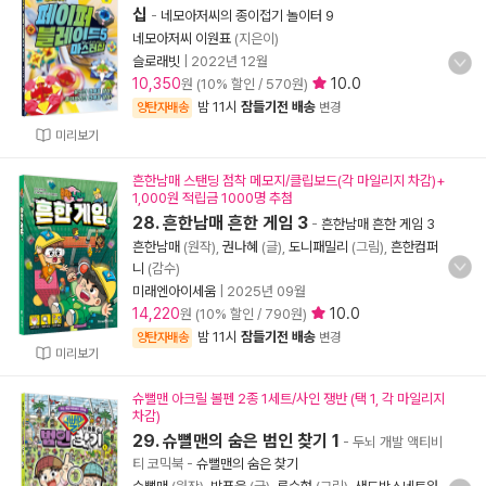
십
-
네모아저씨의 종이접기 놀이터 9
네모아저씨 이원표
(지은이)
슬로래빗
|
2022년 12월
10,350
10.0
원 (10% 할인 / 570원)
밤 11시
잠들기전 배송
양탄자배송
변경
미리보기
흔한남매 스탠딩 점착 메모지/클립보드(각 마일리지 차감)+
1,000원 적립금 1000명 추첨
28. 흔한남매 흔한 게임 3
-
흔한남매 흔한 게임 3
흔한남매
(원작),
권나혜
(글),
도니패밀리
(그림),
흔한컴퍼
니
(감수)
미래엔아이세움
|
2025년 09월
14,220
10.0
원 (10% 할인 / 790원)
밤 11시
잠들기전 배송
양탄자배송
변경
미리보기
슈뻘맨 아크릴 볼펜 2종 1세트/사인 쟁반 (택 1, 각 마일리지
차감)
29. 슈뻘맨의 숨은 범인 찾기 1
- 두뇌 개발 액티비
티 코믹북
-
슈뻘맨의 숨은 찾기