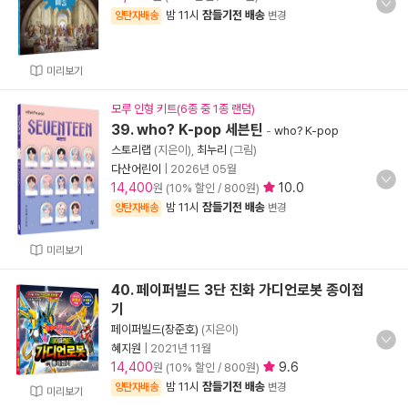
밤 11시
잠들기전 배송
양탄자배송
변경
미리보기
모루 인형 키트(6종 중 1종 랜덤)
39. who? K-pop 세븐틴
-
who? K-pop
스토리랩
(지은이),
최누리
(그림)
다산어린이
|
2026년 05월
14,400
10.0
원 (10% 할인 / 800원)
밤 11시
잠들기전 배송
양탄자배송
변경
미리보기
40. 페이퍼빌드 3단 진화 가디언로봇 종이접
기
페이퍼빌드(장준호)
(지은이)
혜지원
|
2021년 11월
14,400
9.6
원 (10% 할인 / 800원)
밤 11시
잠들기전 배송
양탄자배송
변경
미리보기