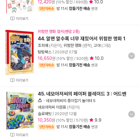
12,420
10.0
원 (10% 할인 / 690원)
밤 11시
잠들기전 배송
양탄자배송
변경
미리보기
위험한 명화 엽서(랜덤 2종)
44. 알면 알수록 너무 재밌어서 위험한 명화 1
조희애
(지은이),
위험한 명화
(원작),
고야
(그림)
탐탐북스
|
2026년 07월
16,650
10.0
원 (10% 할인 / 920원)
밤 11시
잠들기전 배송
양탄자배송
변경
미리보기
45. 네모아저씨의 페이퍼 블레이드 3 : 어드밴
스
-
네모아저씨의 종이접기 놀이터 5
네모아저씨 이원표
(지은이)
슬로래빗
|
2020년 12월
10,350
9.9
원 (10% 할인 / 570원)
밤 11시
잠들기전 배송
양탄자배송
변경
미리보기