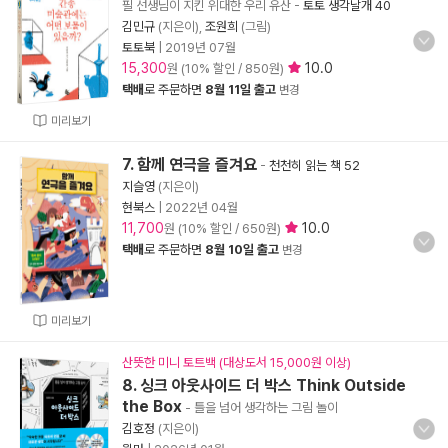
필 선생님이 지킨 위대한 우리 유산
-
토토 생각날개 40
김민규
(지은이),
조원희
(그림)
토토북
|
2019년 07월
15,300
10.0
원 (10% 할인 / 850원)
택배
로 주문하면
8월 11일 출고
변경
미리보기
7. 함께 연극을 즐겨요
-
천천히 읽는 책 52
지슬영
(지은이)
현북스
|
2022년 04월
11,700
10.0
원 (10% 할인 / 650원)
택배
로 주문하면
8월 10일 출고
변경
미리보기
산뜻한 미니 토트백 (대상도서 15,000원 이상)
8. 싱크 아웃사이드 더 박스 Think Outside
the Box
- 틀을 넘어 생각하는 그림 놀이
김호정
(지은이)