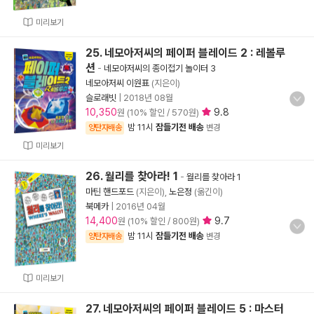
미리보기
25. 네모아저씨의 페이퍼 블레이드 2 : 레볼루
션
-
네모아저씨의 종이접기 놀이터 3
네모아저씨 이원표
(지은이)
슬로래빗
|
2018년 08월
10,350
9.8
원 (10% 할인 / 570원)
밤 11시
잠들기전 배송
양탄자배송
변경
미리보기
26. 월리를 찾아라! 1
-
월리를 찾아라 1
마틴 핸드포드
(지은이),
노은정
(옮긴이)
북메카
|
2016년 04월
14,400
9.7
원 (10% 할인 / 800원)
밤 11시
잠들기전 배송
양탄자배송
변경
미리보기
27. 네모아저씨의 페이퍼 블레이드 5 : 마스터