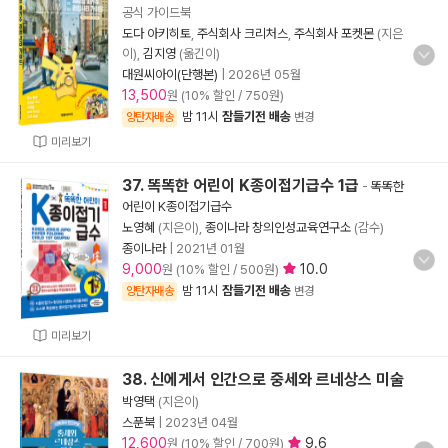
공식 가이드북
도다 아키히토
,
주식회사 크리처스
,
주식회사 포켓몬
(지은
이),
김지영
(옮긴이)
대원씨아이(단행본)
|
2026년 05월
13,500
원 (10% 할인 / 750원)
밤 11시
잠들기전 배송
양탄자배송
변경
미리보기
37. 똑똑한 어린이 K종이접기급수 1급
-
똑똑한
어린이 K종이접기급수
노영혜
(지은이),
종이나라 창의인성교육연구소
(감수)
종이나라
|
2021년 01월
9,000
10.0
원 (10% 할인 / 500원)
밤 11시
잠들기전 배송
양탄자배송
변경
미리보기
38. 신에게서 인간으로 중세와 르네상스 미술
박영택
(지은이)
스푼북
|
2023년 04월
12,600
9.6
원 (10% 할인 / 700원)