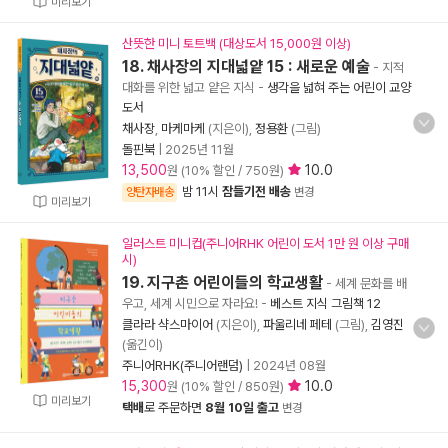
미리보기
산뜻한 미니 토트백 (대상도서 15,000원 이상)
18. 채사장의 지대넓얕 15 : 새로운 예술
- 지적
대화를 위한 넓고 얕은 지식
-
생각을 넓혀 주는 어린이 교양
도서
채사장
,
마케마케
(지은이),
정용환
(그림)
돌핀북
|
2025년 11월
13,500
10.0
원 (10% 할인 / 750원)
밤 11시
잠들기전 배송
양탄자배송
변경
미리보기
일러스트 미니컵(주니어RHK 어린이 도서 1만 원 이상 구매
시)
19. 지구촌 어린이들의 학교생활
- 세계 문화를 배
우고, 세계 시민으로 자라요!
-
베스트 지식 그림책 12
클라라 샥스마이어
(지은이),
파울리네 페테
(그림),
김영진
(옮긴이)
주니어RHK(주니어랜덤)
|
2024년 08월
15,300
10.0
원 (10% 할인 / 850원)
미리보기
택배
로 주문하면
8월 10일 출고
변경