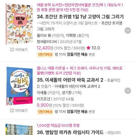
여름 방학 도서전+런던자연사박물관 굿즈(택 1, 대상도서 1
권 포함 관련 분야 1만 5천 원 이상)
34. 초간단 초귀염 1일 1냥 고양이 그림 그리기
- 나만의 75가지 고양이 손그림 일러스트
-
초간단 초귀염
그림 그리기
올리브 용
(지은이),
이파정
(옮긴이)
청어람미디어
|
2025년 07월
12,420
10.0
원 (10% 할인 / 690원)
미리보기
밤 11시
잠들기전 배송
양탄자배송
변경
웰니스 여름 리추얼 + 에그 트레이. 사우나 빗 키링. 레트로
물병(이벤트 도서 2만원 이상)
35. 이세돌의 어린이 바둑 교과서 2
- 효율적인
집 만들기
-
이세돌의 어린이 바둑 교과서 2
이세돌
(지은이),
성기창
(기획)
키즈조선
|
2011년 04월
9,900
원 (10% 할인 / 550원)
미리보기
밤 11시
잠들기전 배송
양탄자배송
변경
1,000원 적립금 500명 추첨
36. 명탐정 피카츄 라임시티 가이드
- 라임시티