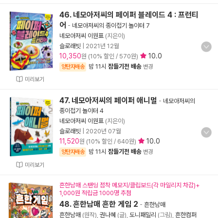
46. 네모아저씨의 페이퍼 블레이드 4 : 프런티
어
-
네모아저씨의 종이접기 놀이터 7
네모아저씨 이원표
(지은이)
슬로래빗
|
2021년 12월
10,350
10.0
원 (10% 할인 / 570원)
밤 11시
잠들기전 배송
양탄자배송
변경
미리보기
47. 네모아저씨의 페이퍼 애니멀
-
네모아저씨의
종이접기 놀이터 4
네모아저씨 이원표
(지은이)
슬로래빗
|
2020년 07월
11,520
10.0
원 (10% 할인 / 640원)
밤 11시
잠들기전 배송
양탄자배송
변경
미리보기
흔한남매 스탠딩 점착 메모지/클립보드(각 마일리지 차감)+
1,000원 적립금 1000명 추첨
48. 흔한남매 흔한 게임 2
-
흔한남매
흔한남매
(원작),
권나혜
(글),
도니패밀리
(그림),
흔한컴퍼