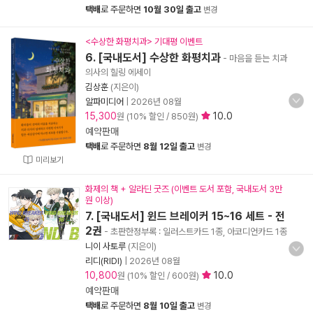
택배
로 주문하면
10월 30일 출고
변경
<수상한 화평치과> 기대평 이벤트
6. [국내도서] 수상한 화평치과
- 마음을 듣는 치과
의사의 힐링 에세이
김상훈
(지은이)
알파미디어
|
2026년 08월
15,300
10.0
원 (10% 할인 / 850원)
예약판매
택배
로 주문하면
8월 12일 출고
변경
미리보기
화제의 책 + 알라딘 굿즈 (이벤트 도서 포함, 국내도서 3만
원 이상)
7. [국내도서] 윈드 브레이커 15~16 세트 - 전
2권
- 초판한정부록 : 일러스트카드 1종, 아코디언카드 1종
니이 사토루
(지은이)
리디(RIDI)
|
2026년 08월
10,800
10.0
원 (10% 할인 / 600원)
예약판매
택배
로 주문하면
8월 10일 출고
변경