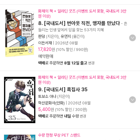
화제의 책 + 알라딘 굿즈 (이벤트 도서 포함, 국내도서 3만
원 이상)
8. [국내도서] 번아웃 직전, 맹자를 만났다
- 흔
들리는 인생 앞에서 답을 찾는 53가지 지혜
판덩
(지은이),
유연지
(옮긴이)
이든서재
|
2026년 08월
17,820
원 (10% 할인 / 990원)
예약판매
택배
로 주문하면
8월 12일 출고
변경
화제의 책 + 알라딘 굿즈 (이벤트 도서 포함, 국내도서 3만
원 이상)
9. [국내도서] 흑집사 35
토보소 야나
(지은이)
학산문화사(만화)
|
2026년 08월
5,400
원 (10% 할인 / 300원)
택배
로 주문하면
내일
수령
변경
수량 한정 무상 PET 스탠드