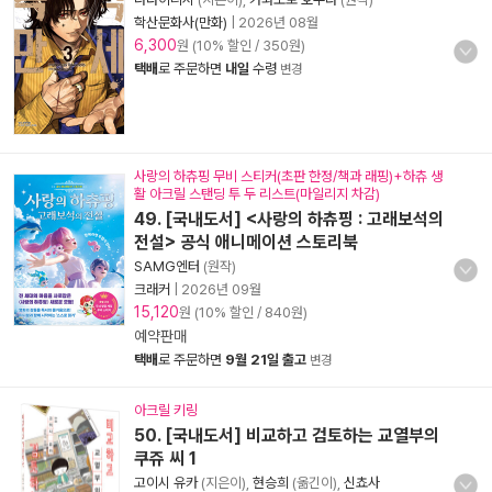
학산문화사(만화)
|
2026년 08월
6,300
원 (10% 할인 / 350원)
택배
로 주문하면
내일
수령
변경
사랑의 하츄핑 무비 스티커(초판 한정/책과 래핑)+하츄 생
활 아크릴 스탠딩 투 두 리스트(마일리지 차감)
49. [국내도서] <사랑의 하츄핑 : 고래보석의
전설> 공식 애니메이션 스토리북
SAMG엔터
(원작)
크래커
|
2026년 09월
15,120
원 (10% 할인 / 840원)
예약판매
택배
로 주문하면
9월 21일 출고
변경
아크릴 키링
50. [국내도서] 비교하고 검토하는 교열부의
쿠쥬 씨 1
고이시 유카
(지은이),
현승희
(옮긴이),
신쵸사