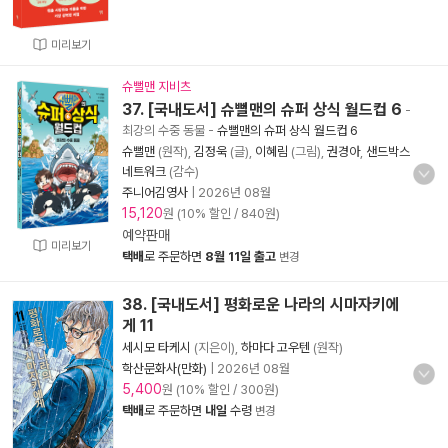
미리보기
슈뻘맨 지비츠
37. [국내도서] 슈뻘맨의 슈퍼 상식 월드컵 6
-
최강의 수중 동물
-
슈뻘맨의 슈퍼 상식 월드컵 6
슈뻘맨
(원작),
김정욱
(글),
이혜림
(그림),
권경아
,
샌드박스
네트워크
(감수)
주니어김영사
|
2026년 08월
15,120
원 (10% 할인 / 840원)
예약판매
미리보기
택배
로 주문하면
8월 11일 출고
변경
38. [국내도서] 평화로운 나라의 시마자키에
게 11
세시모 타케시
(지은이),
하마다 고우텐
(원작)
학산문화사(만화)
|
2026년 08월
5,400
원 (10% 할인 / 300원)
택배
로 주문하면
내일
수령
변경