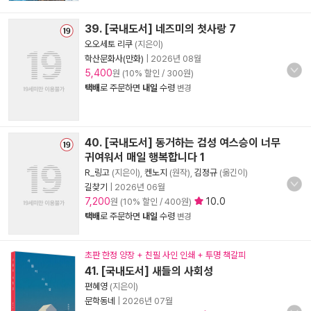
39. [국내도서] 네즈미의 첫사랑 7
오오세토 리쿠
(지은이)
학산문화사(만화)
|
2026년 08월
5,400
원 (10% 할인 / 300원)
택배
로 주문하면
내일
수령
변경
40. [국내도서] 동거하는 검성 여스승이 너무
귀여워서 매일 행복합니다 1
R_링고
(지은이),
켄노지
(원작),
김정규
(옮긴이)
길찾기
|
2026년 06월
7,200
10.0
원 (10% 할인 / 400원)
택배
로 주문하면
내일
수령
변경
초판 한정 양장 + 친필 사인 인쇄 + 투명 책갈피
41. [국내도서] 새들의 사회성
편혜영
(지은이)
문학동네
|
2026년 07월