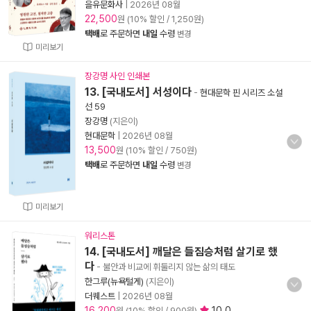
을유문화사
|
2026년 08월
22,500
원 (10% 할인 / 1,250원)
택배
로 주문하면
내일
수령
변경
미리보기
장강명 사인 인쇄본
13. [국내도서] 서성이다
-
현대문학 핀 시리즈 소설
선 59
장강명
(지은이)
현대문학
|
2026년 08월
13,500
원 (10% 할인 / 750원)
택배
로 주문하면
내일
수령
변경
미리보기
워리스톤
14. [국내도서] 깨달은 들짐승처럼 살기로 했
다
- 불안과 비교에 휘둘리지 않는 삶의 태도
한그루(뉴욕털게)
(지은이)
더퀘스트
|
2026년 08월
16,200
10.0
원 (10% 할인 / 900원)