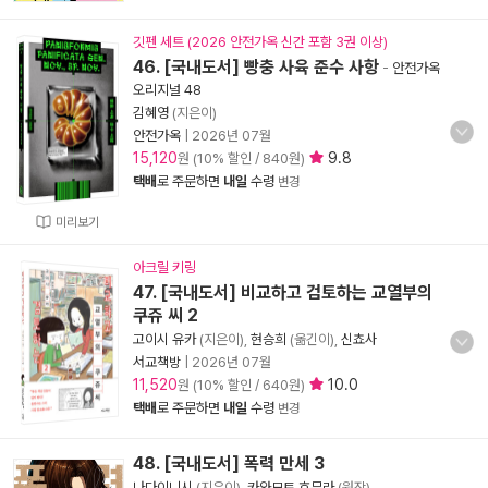
깃펜 세트 (2026 안전가옥 신간 포함 3권 이상)
46. [국내도서] 빵충 사육 준수 사항
-
안전가옥
오리지널 48
김혜영
(지은이)
안전가옥
|
2026년 07월
15,120
9.8
원 (10% 할인 / 840원)
택배
로 주문하면
내일
수령
변경
미리보기
아크릴 키링
47. [국내도서] 비교하고 검토하는 교열부의
쿠쥬 씨 2
고이시 유카
(지은이),
현승희
(옮긴이),
신쵸사
서교책방
|
2026년 07월
11,520
10.0
원 (10% 할인 / 640원)
택배
로 주문하면
내일
수령
변경
48. [국내도서] 폭력 만세 3
나다이니시
(지은이),
카와모토 호무라
(원작)