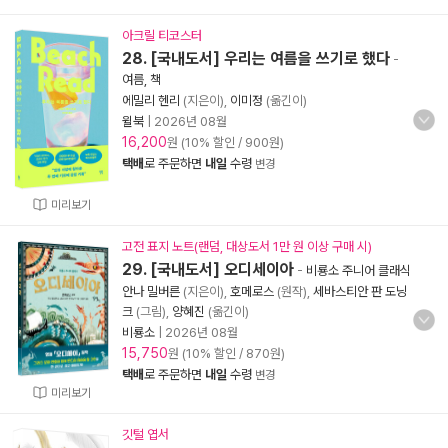
아크릴 티코스터
28. [국내도서] 우리는 여름을 쓰기로 했다
-
여름, 책
에밀리 헨리
(지은이),
이미정
(옮긴이)
윌북
|
2026년 08월
16,200
원 (10% 할인 / 900원)
택배
로 주문하면
내일
수령
변경
미리보기
고전 표지 노트(랜덤, 대상도서 1만 원 이상 구매 시)
29. [국내도서] 오디세이아
-
비룡소 주니어 클래식
안나 밀버른
(지은이),
호메로스
(원작),
세바스티안 판 도닝
크
(그림),
양혜진
(옮긴이)
비룡소
|
2026년 08월
15,750
원 (10% 할인 / 870원)
택배
로 주문하면
내일
수령
변경
미리보기
깃털 엽서