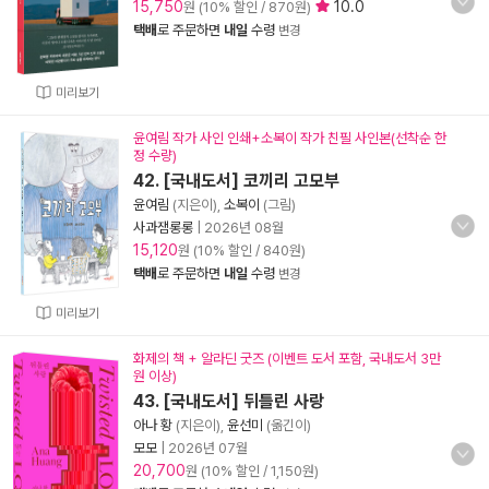
15,750
10.0
원 (10% 할인 / 870원)
택배
로 주문하면
내일
수령
변경
미리보기
윤여림 작가 사인 인쇄+소복이 작가 친필 사인본(선착순 한
정 수량)
42. [국내도서] 코끼리 고모부
윤여림
(지은이),
소복이
(그림)
사과잼롱롱
|
2026년 08월
15,120
원 (10% 할인 / 840원)
택배
로 주문하면
내일
수령
변경
미리보기
화제의 책 + 알라딘 굿즈 (이벤트 도서 포함, 국내도서 3만
원 이상)
43. [국내도서] 뒤틀린 사랑
아나 황
(지은이),
윤선미
(옮긴이)
모모
|
2026년 07월
20,700
원 (10% 할인 / 1,150원)