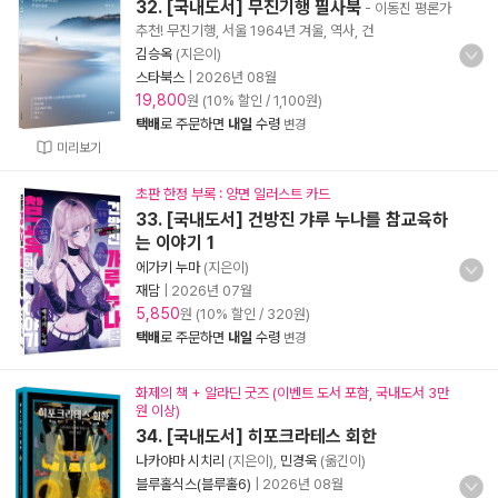
32. [국내도서] 무진기행 필사북
- 이동진 평론가
추천! 무진기행, 서울 1964년 겨울, 역사, 건
김승옥
(지은이)
스타북스
|
2026년 08월
19,800
원 (10% 할인 / 1,100원)
택배
로 주문하면
내일
수령
변경
미리보기
초판 한정 부록 : 양면 일러스트 카드
33. [국내도서] 건방진 갸루 누나를 참교육하
는 이야기 1
에가키 누마
(지은이)
재담
|
2026년 07월
5,850
원 (10% 할인 / 320원)
택배
로 주문하면
내일
수령
변경
화제의 책 + 알라딘 굿즈 (이벤트 도서 포함, 국내도서 3만
원 이상)
34. [국내도서] 히포크라테스 회한
나카야마 시치리
(지은이),
민경욱
(옮긴이)
블루홀식스(블루홀6)
|
2026년 08월