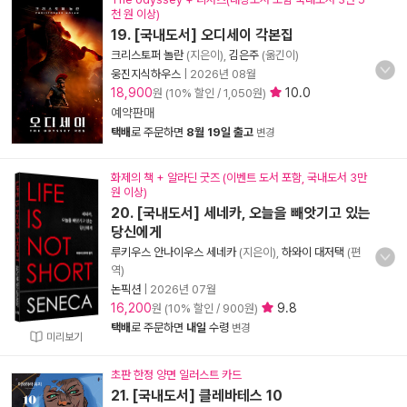
천 원 이상)
19. [국내도서] 오디세이 각본집
크리스토퍼 놀란
(지은이),
김은주
(옮긴이)
웅진지식하우스
|
2026년 08월
18,900
10.0
원 (10% 할인 / 1,050원)
예약판매
택배
로 주문하면
8월 19일 출고
변경
화제의 책 + 알라딘 굿즈 (이벤트 도서 포함, 국내도서 3만
원 이상)
20. [국내도서] 세네카, 오늘을 빼앗기고 있는
당신에게
루키우스 안나이우스 세네카
(지은이),
하와이 대저택
(편
역)
논픽션
|
2026년 07월
16,200
9.8
원 (10% 할인 / 900원)
택배
로 주문하면
내일
수령
변경
미리보기
초판 한정 양면 일러스트 카드
21. [국내도서] 클레바테스 10