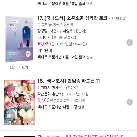
택배
로 주문하면
8월 13일 출고
변경
17. [국내도서] 소곤소곤 심리학 토크
- 밤마다 같
은 고민을 하는 당신에게
황양밍
(지은이),
이영주
(옮긴이)
더페이지
|
2026년 08월
16,920
원 (10% 할인 / 940원)
예약판매
택배
로 주문하면
8월 12일 출고
변경
미리보기
18. [국내도서] 한밤중 하트튠 11
이가라시 마사쿠니
(지은이)
학산문화사(만화)
|
2026년 08월
5,400
원 (10% 할인 / 300원)
택배
로 주문하면
내일
수령
변경
The odyssey + 티셔츠(대상도서 포함 국내도서 3만 5