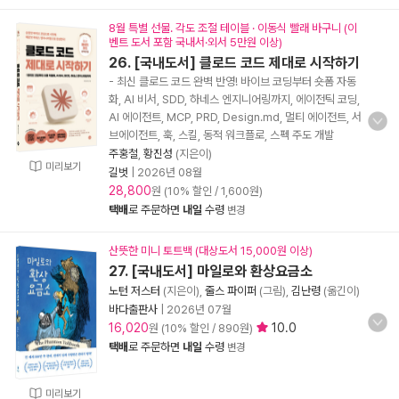
8월 특별 선물. 각도 조절 테이블 · 이동식 빨래 바구니 (이
벤트 도서 포함 국내서·외서 5만원 이상)
26. [국내도서] 클로드 코드 제대로 시작하기
- 최신 클로드 코드 완벽 반영! 바이브 코딩부터 숏폼 자동
화, AI 비서, SDD, 하네스 엔지니어링까지, 에이전틱 코딩,
AI 에이전트, MCP, PRD, Design.md, 멀티 에이전트, 서
브에이전트, 훅, 스킬, 동적 워크플로, 스펙 주도 개발
주홍철
,
황진성
(지은이)
미리보기
길벗
|
2026년 08월
28,800
원 (10% 할인 / 1,600원)
택배
로 주문하면
내일
수령
변경
산뜻한 미니 토트백 (대상도서 15,000원 이상)
27. [국내도서] 마일로와 환상요금소
노턴 저스터
(지은이),
줄스 파이퍼
(그림),
김난령
(옮긴이)
바다출판사
|
2026년 07월
16,020
10.0
원 (10% 할인 / 890원)
택배
로 주문하면
내일
수령
변경
미리보기