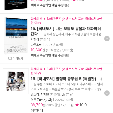
택배
로 주문하면
내일
수령
변경
화제의 책 + 알라딘 굿즈 (이벤트 도서 포함, 국내도서 3만
원 이상)
15. [국내도서] 나는 오늘도 유물과 대화하러
간다
- 고궁에서 장인까지, 아주 오래된 것들의 아름다움
서헌강
(지은이)
다산초당
|
2026년 07월
19,800
원 (10% 할인 / 1,100원)
택배
로 주문하면
내일
수령
변경
미리보기
화제의 책 + 알라딘 굿즈 (이벤트 도서 포함, 국내도서 3만
원 이상)
16. [국내도서] 별정직 공무원 5 (특별판)
- 아
크릴 누들 스토퍼 + 미니 포스터 5종 + 마우스패드 + 일러
스트 포토 4종 + 특별판 박스 (상시 부록 '포토카드' 포함)
권소라
,
서재원
(지은이),
ch
(그림)
학산문화사(만화)
|
2026년 08월
38,700
10.0
원 (10% 할인 / 2,150원)
예약판매