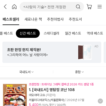
베스트셀러
새로나온 책
추천마법사
추천도서
플 베스트
신간 베스트
스테디셀러
월간 베스트
역대 베스트
AD
수능
판 한정 한지 제작본!
초등 
그리하여 어느 날 사랑이여>
<초등
국내도서
종합
초판한정 : 트레이딩 그래픽 컬렉션 2026 카드 랜덤 1종
1. [국내도서] 명탐정 코난 108
아오야마 고쇼
(지은이)
서울미디어코믹스(서울문화사)
|
2026년 07월
5,400
원 (10% 할인 / 300원)