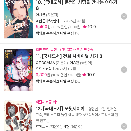
10. [국내도서] 운명의 사람을 만나는 이야기
8
아나신
(지은이)
학산문화사(만화)
|
2026년 08월
5,400
10.0
원 (10% 할인 / 300원)
택배
로 주문하면
내일
수령
변경
초판 한정 특전 : 양면 일러스트 카드 2종
11. [국내도서] 전희 서바이벌 사가 3
OTOSAMA
(지은이),
이승원
(옮긴이)
오팬스코믹
|
2026년 07월
6,300
10.0
원 (10% 할인 / 350원)
택배
로 주문하면
내일
수령
변경
책갈피 5종 세트
12. [국내도서] 오뒷세이아
- 영원한 고전, 철저한
고증, 크리스토퍼 놀란 감독 영화 <오디세이> 그리스어 원
전 완역본
호메로스
(지은이),
김헌
(옮긴이)