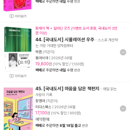
택배
로 주문하면
내일
수령
변경
미리보기
화제의 책 + 알라딘 굿즈 (이벤트 도서 포함, 국내도서 3만
원 이상)
44. [국내도서] 시뮬레이션 우주
- 스스로 계산하
는 가장 거대한 양자컴퓨터
박권
(지은이)
동아시아
|
2026년 08월
19,800
원 (10% 할인 / 1,100원)
택배
로 주문하면
내일
수령
변경
미리보기
45. [국내도서] 마음을 담은 책편지
- 매일 읽는
사람의 기록
장영아
(지은이)
미다스북스
|
2026년 08월
17,100
원 (10% 할인 / 950원)
예약판매
택배
로 주문하면
8월 18일 출고
변경