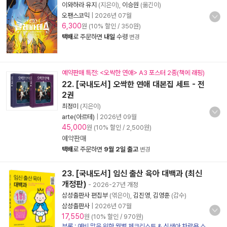
이와하라 유지
(지은이),
이승원
(옮긴이)
오팬스코믹
|
2026년 07월
6,300
원 (10% 할인 / 350원)
택배
로 주문하면
내일
수령
변경
예약판매 특전: <오싹한 연애> A3 포스터 2종(책에 래핑)
22. [국내도서] 오싹한 연애 대본집 세트 - 전
2권
최정미
(지은이)
arte(아르테)
|
2026년 09월
45,000
원 (10% 할인 / 2,500원)
예약판매
택배
로 주문하면
9월 2일 출고
변경
23. [국내도서] 임신 출산 육아 대백과 (최신
개정판)
- 2026-27년 개정
삼성출판사 편집부
(엮은이),
김진영
,
김영훈
(감수)
삼성출판사
|
2026년 07월
17,550
원 (10% 할인 / 970원)
부록 : 예비 맘을 위한 월별 체크리스트 & 신생아 차량용 스