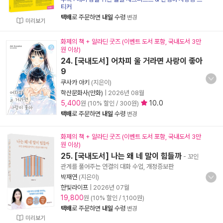
티커
택배
로 주문하면
내일
수령
변경
미리보기
화제의 책 + 알라딘 굿즈 (이벤트 도서 포함, 국내도서 3만
원 이상)
24. [국내도서] 어차피 울 거라면 사랑이 좋아
9
쿠사카 아키
(지은이)
학산문화사(만화)
|
2026년 08월
5,400
10.0
원 (10% 할인 / 300원)
택배
로 주문하면
내일
수령
변경
화제의 책 + 알라딘 굿즈 (이벤트 도서 포함, 국내도서 3만
원 이상)
25. [국내도서] 나는 왜 네 말이 힘들까
- 꼬인
관계를 풀어주는 연결의 대화 수업, 개정증보판
박재연
(지은이)
한빛라이프
|
2026년 07월
19,800
원 (10% 할인 / 1,100원)
택배
로 주문하면
내일
수령
변경
미리보기