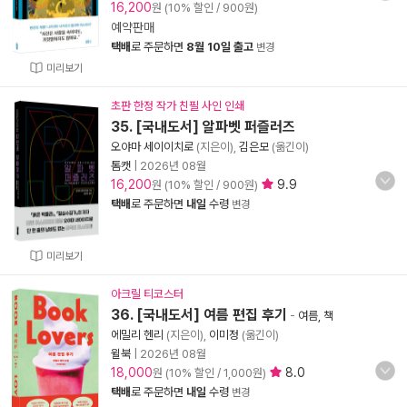
16,200
원 (10% 할인 / 900원)
예약판매
택배
로 주문하면
8월 10일 출고
변경
미리보기
초판 한정 작가 친필 사인 인쇄
35. [국내도서] 알파벳 퍼즐러즈
오야마 세이이치로
(지은이),
김은모
(옮긴이)
톰캣
|
2026년 08월
16,200
9.9
원 (10% 할인 / 900원)
택배
로 주문하면
내일
수령
변경
미리보기
아크릴 티코스터
36. [국내도서] 여름 편집 후기
-
여름, 책
에밀리 헨리
(지은이),
이미정
(옮긴이)
윌북
|
2026년 08월
18,000
8.0
원 (10% 할인 / 1,000원)
택배
로 주문하면
내일
수령
변경