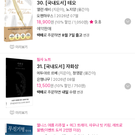
30. [국내도서] 테오
앨런 레비
(지은이),
노지양
(옮긴이)
오팬하우스
|
2026년 07월
18,900
9.8
원 (10% 할인 / 1,050원)
예약판매
택배
로 주문하면
8월 7일 출고
변경
미리보기
필사 노트
31. [국내도서] 자화상
에두아르 르베
(지은이),
정영문
(옮긴이)
은행나무
|
2026년 08월
13,500
원 (10% 할인 / 750원)
택배
로 주문하면
내일
수령
변경
미리보기
웰니스 여름 리추얼 + 에그 트레이. 사우나 빗 키링. 레트로
물병(이벤트 도서 2만원 이상)