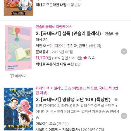
택배
로 주문하면
내일
수령
변경
먼슬리클래식 여권케이스
2. [국내도서] 설득 (먼슬리 클래식)
-
먼슬리 클
래식 20
제인 오스틴
(지은이),
전신화
,
원영선
(옮긴이)
문학동네
|
2026년 08월
11,700
8.4
원 (10% 할인 / 650원)
택배
로 주문하면
내일
수령
변경
미리보기
화제의 책 + 알라딘 굿즈 (이벤트 도서 포함, 국내도서 3만
원 이상)
3. [국내도서] 명탐정 코난 108 (특장판)
- 극
장판 [하이웨이의 타천사] 티저 일러스트 아크릴 스탠드 +
어나더 커버 + 트레이딩 그래픽 컬렉션 카드 8종 중 랜덤 4
종
아오야마 고쇼
(지은이)
서울미디어코믹스(서울문화사)
|
2026년 07월