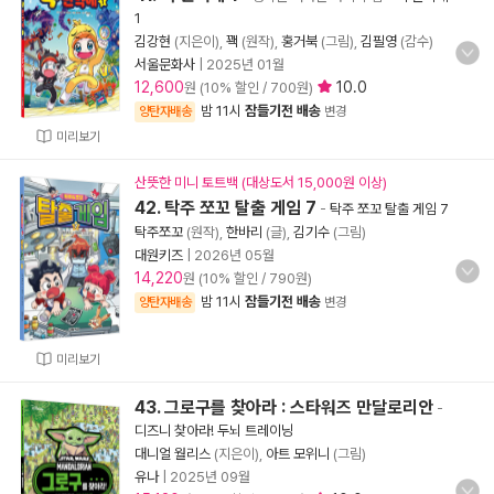
1
김강현
(지은이),
꽥
(원작),
홍거북
(그림),
김필영
(감수)
서울문화사
|
2025년 01월
12,600
10.0
원 (10% 할인 / 700원)
밤 11시
잠들기전 배송
양탄자배송
변경
미리보기
산뜻한 미니 토트백 (대상도서 15,000원 이상)
42. 탁주 쪼꼬 탈출 게임 7
-
탁주 쪼꼬 탈출 게임 7
탁주쪼꼬
(원작),
한바리
(글),
김기수
(그림)
대원키즈
|
2026년 05월
14,220
원 (10% 할인 / 790원)
밤 11시
잠들기전 배송
양탄자배송
변경
미리보기
43. 그로구를 찾아라 : 스타워즈 만달로리안
-
디즈니 찾아라! 두뇌 트레이닝
대니얼 월리스
(지은이),
아트 모위니
(그림)
유나
|
2025년 09월