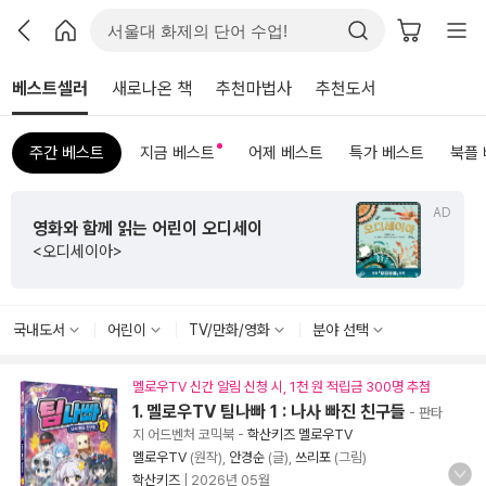
베스트셀러
새로나온 책
추천마법사
추천도서
주간 베스트
지금 베스트
어제 베스트
특가 베스트
북플
AD
영화와 함께 읽는 어린이 오디세이
<오디세이아>
국내도서
어린이
TV/만화/영화
분야 선택
멜로우TV 신간 알림 신청 시, 1천 원 적립금 300명 추첨
1. 멜로우TV 팀나빠 1 : 나사 빠진 친구들
- 판타
지 어드벤처 코믹북
-
학산키즈 멜로우TV
멜로우TV
(원작),
안경순
(글),
쓰리포
(그림)
학산키즈
|
2026년 05월