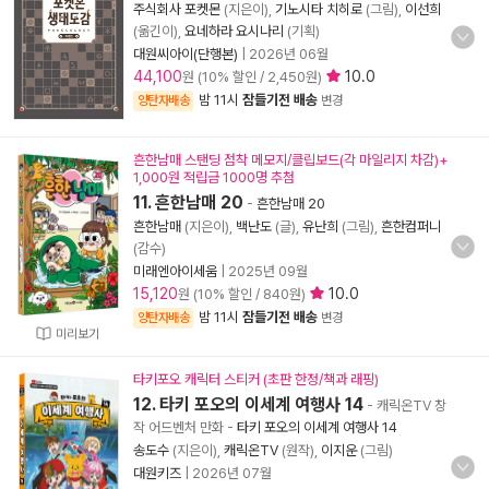
주식회사 포켓몬
(지은이),
기노시타 치히로
(그림),
이선희
(옮긴이),
요네하라 요시나리
(기획)
대원씨아이(단행본)
|
2026년 06월
44,100
10.0
원 (10% 할인 / 2,450원)
밤 11시
잠들기전 배송
양탄자배송
변경
흔한남매 스탠딩 점착 메모지/클립보드(각 마일리지 차감)+
1,000원 적립금 1000명 추첨
11. 흔한남매 20
-
흔한남매 20
흔한남매
(지은이),
백난도
(글),
유난희
(그림),
흔한컴퍼니
(감수)
미래엔아이세움
|
2025년 09월
15,120
10.0
원 (10% 할인 / 840원)
밤 11시
잠들기전 배송
양탄자배송
변경
미리보기
타키포오 캐릭터 스티커 (초판 한정/책과 래핑)
12. 타키 포오의 이세계 여행사 14
- 캐릭온TV 창
작 어드벤처 만화
-
타키 포오의 이세계 여행사 14
송도수
(지은이),
캐릭온TV
(원작),
이지운
(그림)
대원키즈
|
2026년 07월