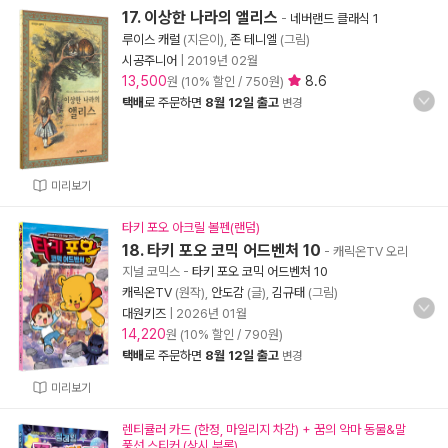
17. 이상한 나라의 앨리스
-
네버랜드 클래식 1
루이스 캐럴
(지은이),
존 테니엘
(그림)
시공주니어
|
2019년 02월
13,500
8.6
원 (10% 할인 / 750원)
택배
로 주문하면
8월 12일 출고
변경
미리보기
타키 포오 아크릴 볼펜(랜덤)
18. 타키 포오 코믹 어드벤처 10
- 캐릭온TV 오리
지널 코믹스
-
타키 포오 코믹 어드벤처 10
캐릭온TV
(원작),
안도감
(글),
김규태
(그림)
대원키즈
|
2026년 01월
14,220
원 (10% 할인 / 790원)
택배
로 주문하면
8월 12일 출고
변경
미리보기
렌티큘러 카드 (한정, 마일리지 차감) + 꿈의 악마 동물&말
풍선 스티커 (상시 부록)