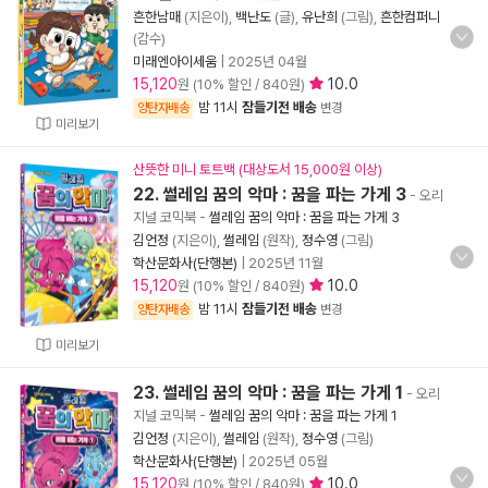
흔한남매
(지은이),
백난도
(글),
유난희
(그림),
흔한컴퍼니
(감수)
미래엔아이세움
|
2025년 04월
15,120
10.0
원 (10% 할인 / 840원)
밤 11시
잠들기전 배송
양탄자배송
변경
미리보기
산뜻한 미니 토트백 (대상도서 15,000원 이상)
22. 썰레임 꿈의 악마 : 꿈을 파는 가게 3
- 오리
지널 코믹북
-
썰레임 꿈의 악마 : 꿈을 파는 가게 3
김언정
(지은이),
썰레임
(원작),
정수영
(그림)
학산문화사(단행본)
|
2025년 11월
15,120
10.0
원 (10% 할인 / 840원)
밤 11시
잠들기전 배송
양탄자배송
변경
미리보기
23. 썰레임 꿈의 악마 : 꿈을 파는 가게 1
- 오리
지널 코믹북
-
썰레임 꿈의 악마 : 꿈을 파는 가게 1
김언정
(지은이),
썰레임
(원작),
정수영
(그림)
학산문화사(단행본)
|
2025년 05월
15,120
10.0
원 (10% 할인 / 840원)