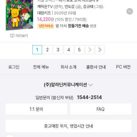
지널 코믹스
-
타키 포오 코믹 어드벤처 9
캐릭온TV
(원작),
안도감
(글),
김규태
(그림)
대원키즈
|
2025년 09월
14,220
원 (10% 할인 / 790원)
밤 11시
잠들기전 배송
양탄자배송
변경
미리보기
1
2
3
4
5
로그인
전체 메뉴
회사 소개
출판사 안내
PC 버전
(주)알라딘커뮤니케이션
1544-2514
일반문의 (발신자 부담)
1:1 문의
FAQ
중고매장 위치, 영업시간 안내