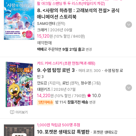
활 아크릴 스탠딩 투 두 리스트(마일리지 차감)
8. <사랑의 하츄핑 : 고래보석의 전설> 공식
애니메이션 스토리북
SAMG엔터
(원작)
크래커
|
2026년 09월
15,120
원 (10% 할인 / 840원)
예약판매
택배
로 주문하면
9월 21일 출고
변경
카드 커버 스티커 (초판 한정/책과 래핑)
9. 수염 탐정 로빈 3
- 에러 코드 300
-
수염 탐정 로
빈 3
안도감
(지은이),
로빈
(원작),
정수영
(그림)
대원키즈
|
2026년 07월
14,220
10.0
원 (10% 할인 / 790원)
밤 11시
잠들기전 배송
양탄자배송
변경
미리보기
1,000원 적립금 500명 추첨
10. 포켓몬 생태도감 특별판
-
포켓몬 생태도감