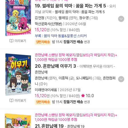
19. 썰레임 꿈의 악마 : 꿈을 파는 가게 5
- 오리
지널 코믹북
-
썰레임 꿈의 악마 : 꿈을 파는 가게 5
김언정
(지은이),
썰레임
(원작),
정수영
(그림)
학산문화사(단행본)
|
2026년 06월
15,120
원 (10% 할인 / 840원)
부록 : 꿈의 악마 동물&말풍선 스티커
미리보기
밤 11시
잠들기전 배송
양탄자배송
변경
흔한남매 스탠딩 점착 메모지/클립보드(각 마일리지 차감)+
1,000원 적립금 1000명 추첨
20. 흔한남매 이무기 3
- 이해하면 무서운 이야기
-
흔한남매
흔한남매
(원작),
이종혁
(글),
도니패밀리
(그림),
흔한컴퍼
니
(감수)
미래엔아이세움
|
2025년 07월
15,120
10.0
원 (10% 할인 / 840원)
미리보기
밤 11시
잠들기전 배송
양탄자배송
변경
흔한남매 스탠딩 점착 메모지/클립보드(각 마일리지 차감)+
1,000원 적립금 1000명 추첨
21. 흔한남매 19
-
흔한남매 19