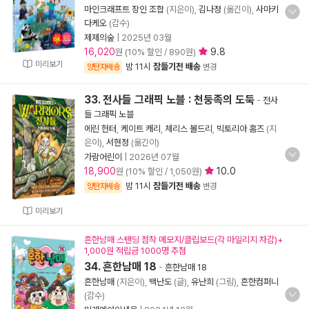
마인크래프트 장인 조합
(지은이),
김나정
(옮긴이),
사마키
다케오
(감수)
제제의숲
|
2025년 03월
16,020
9.8
원 (10% 할인 / 890원)
미리보기
밤 11시
잠들기전 배송
양탄자배송
변경
33. 전사들 그래픽 노블 : 천둥족의 도둑
-
전사
들 그래픽 노블
에린 헌터
,
케이트 캐리
,
체리스 볼드리
,
빅토리아 홈즈
(지
은이),
서현정
(옮긴이)
가람어린이
|
2026년 07월
18,900
10.0
원 (10% 할인 / 1,050원)
밤 11시
잠들기전 배송
양탄자배송
변경
미리보기
흔한남매 스탠딩 점착 메모지/클립보드(각 마일리지 차감)+
1,000원 적립금 1000명 추첨
34. 흔한남매 18
-
흔한남매 18
흔한남매
(지은이),
백난도
(글),
유난희
(그림),
흔한컴퍼니
(감수)